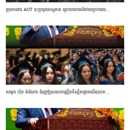
ក្រុមការងារ AOT ចុះប្រមូលភស្តុតាង ក្រោយយោធាថៃវាយប្រហារល...
សម្តេច ហ៊ុន ម៉ាណែត ជំរុញឱ្យសាលាបង្រៀននិស្សិតផ្តោតលើគុណភ...