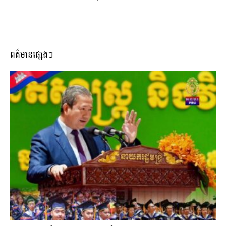
ពត៌មានផ្សេងៗ