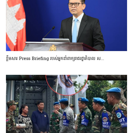
ខ្លឹមសារ Press Briefing របស់អ្នកនាំពាក្យរាជរដ្ឋាភិបាល ស...