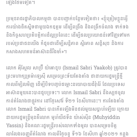
ឡើងថែមទៀត។
ប្រមុខរាជរដ្ឋាភិបាលកម្ពុជា បានបញ្ជាក់បន្ថែមទៀតថា៖ «ខ្ញុំត្រៀមខ្លួនធ្វើ
ការយ៉ាងជិតស្និទជាមួយឯកឧត្តម ដើម្បីពង្រឹង និងពង្រីកចំណង ទាក់ទង
និងកិច្ចសហប្រតិបតិ្តការដ៏ល្អប្រពៃនេះ ដើម្បីផលប្រយោជន៍ទៅវិញទៅមក
របស់ប្រជាជនយើង ក៏ដូចជាដើម្បីសន្តិភាព សិ្ថរភាព សន្តិសុខ និងការ
កសាងសហគមន៍អាស៊ានដ៏រឹងមាំ»។
លោក អ៉ីស្មែល សាប្រ៊ី យ៉ាអាខូប (Ismail Sabri Yaakob) ត្រូវបាន
ព្រះមហាក្សត្រម៉ាឡេស៊ី សម្រេចព្រះទ័យតែងតាំង ជានាយករដ្ឋមន្ត្រីថ្មី
កាលពីម្សិលមិញ ដើម្បីបិទបញ្ចប់ជម្លោះនយោបាយដ៏រុំារ៉ៃ ដែលប្រទេស
អាស៊ានមួយនេះបានជួបប្រទះ។ លោក Ismail Sabri នឹងស្បថចូល
កាន់តំណែងជាផ្លូវការ នៅថ្ងៃសៅរ៍ ទី២១ ខែសីហានេះ។ ការតែងតាំង
លោក Ismail Sabri បានកើតឡើងមិនដល់មួយសប្តាហ៍ឡើយ ក្រោយ
នាយករដ្ឋមន្ត្រីមុនគឺលោក មូហ៍យីដទីន យ៉ាស់ស៊ីន (Muhyiddin
Yassin) និងគណៈរដ្ឋមន្ត្រីរបស់លោកទាំងមូល បានសម្រេចចិត្ត
លាលែងចេញពីតំណែង កាលពីថ្ងៃចន្ទ ទី១៦ ខែសីហា ឆ្នាំ២០២១ កន្លង