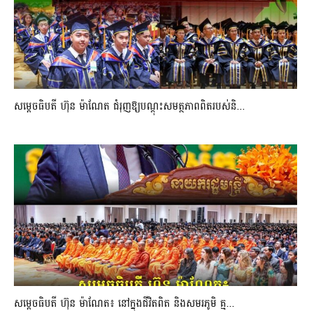
សម្តេចធិបតី ហ៊ុន ម៉ាណែត ជំរុញឱ្យបណ្តុះសមត្ថភាពពិតរបស់និ...
សម្តេចធិបតី ហ៊ុន ម៉ាណែត៖ នៅក្នុងជីវិតពិត និងសមរភូមិ គ្ម...