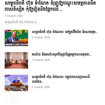
សម្តេចធិបតី ហ៊ុន ម៉ាណែត ជំរុញឱ្យបណ្តុះសមត្ថភាពពិត
របស់និស្សិត កុំឱ្យរៀនពឹងផ្អែកលើ...
6 August, 2026
សម្តេចធិបតី ហ៊ុន ម៉ាណែត ន...
សម្តេចធិបតី ហ៊ុន ម៉ាណែត៖ នៅក្នុងជីវិតពិត និងសមរភូម...
6 August, 2026
អាស៊ាន និងអាស៊ានបូកបីប្តេជ្ញាចិត្តរួមគ្នាកសាងមុខងា...
5 August, 2026
សម្ដេចធិបតី ហ៊ុន ម៉ាណែត៖ កម្ពុជាកសាងប្រទេសពី
បាតដៃទ...
5 August, 2026