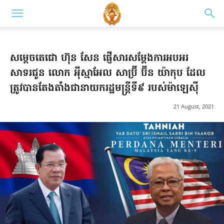
សម្តេចតេជោ ហ៊ុន សែន ផ្ញើសារសម្តែងការអបអរ
សាទរជូន លោក អ៉ីស្មាអែល សាប្រ៊ី ប៊ីន យ៉ាកុប ដែល
ត្រូវបានតែងតាំងជានាយករដ្ឋមន្រ្តីទី៩ របស់ម៉ាឡេស៊ី
21 August, 2021