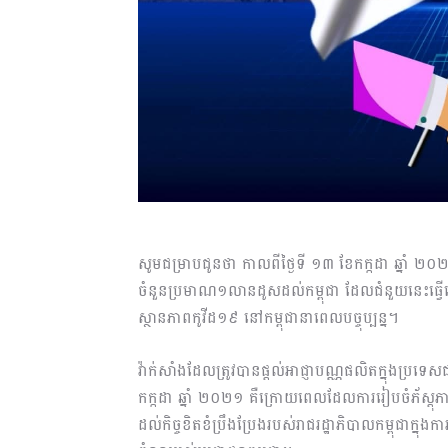
សូមជម្រាបជូនថា កាលពីថ្ងៃទី ១៣ ខែកក្កដា ឆ្នាំ ២០
ចំនួនប្រមាណ១លានដូសដល់កម្ពុជា ដែលជំនួយនេះធ្វើឡ
ស្ថានភាពកូវីដ១៩ នៅកម្ពុជានាពេលបច្ចុប្បន្ន។
វ៉ាក់សាំងដែលត្រូវបានផ្ដល់អាជ្ញាបណ្ណផលិតក្នុងប្រទេ
កក្កដា ឆ្នាំ ២០២១ គឺក្រោយពេលដែលការរៀបចំភ័ស្ត
ដល់កិច្ចខិតខំប្រឹងប្រែងរបស់រាជរដ្ឋាភិបាលកម្ពុជាក្នុង