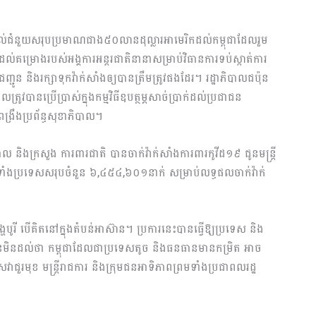
ដល់ជំនួយសរុបប្រមាណជាង៥០លានដុល្លារអាមេរិកដល់កម្ពុជាដែលរួម
ំទ្រដល់គម្រោងរបស់អង្គការអន្តរជាតិនានាសម្រាប់វិធានការទប់ស្កាត់ការ
កជញ្ជូន និងរក្សាទុកវ៉ាក់សាំងឲ្យបានត្រឹមត្រូវផងដែរ។ រដ្ឋាភិបាលជប៉ុន
រូវបានប្រើប្រាស់ក្នុងកម្មវិធីឧបត្ថម្ភសាច់ប្រាក់ដល់ប្រជាជន
រឹងប្រព័ន្ធសុខាភិបាល។
ាល និងក្រសួង ការពារជាតិ បានចាក់វ៉ាក់សាំងការពារកូវីដ១៩ ជូនមន្រ្តី
ទូទាំងប្រទេសសរុបចំនួន ៦,៤៥៤,៦០១នាក់ សម្រាប់លទ្ធផលចាក់វ៉ាក់
្ហបូរី បើគិតនៅក្នុងតំបន់អាស៊ាន។ ប្រការនេះបានធ្វើឱ្យប្រទេស និង
ស្មានមិនដល់ថា កម្ពុជាដែលជាប្រទេសតូច និងធនធានមានកម្រិត អាច
េវាជួរមុខ មន្រ្តីរាជការ និងក្រុមជនអាទិភាពព្រមទាំងប្រជាពលរដ្ឋ