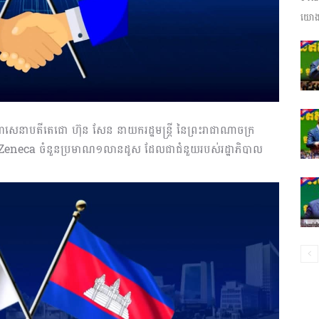
យោងត
ព័ត៌មាន​
និង
ហាសេនាបតីតេជោ ហ៊ុន សែន នាយករដ្ឋមន្ត្រី នៃព្រះរាជាណាចក្រ
straZeneca ចំនួនប្រមាណ១លានដូស ដែលជាជំនួយរបស់រដ្ឋាភិបាល
ប្រតិកម្ម
រហ័ស