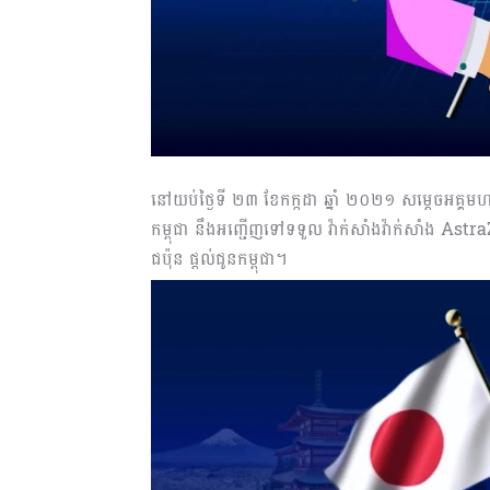
នៅយប់ថ្ងៃទី ២៣ ខែកក្កដា ឆ្នាំ ២០២១ សម្តេចអគ្គម
កម្ពុជា នឹងអញ្ជើញទៅទទួល វ៉ាក់សាំងវ៉ាក់សាំង A
ជប៉ុន ផ្តល់ជូនកម្ពុជា។