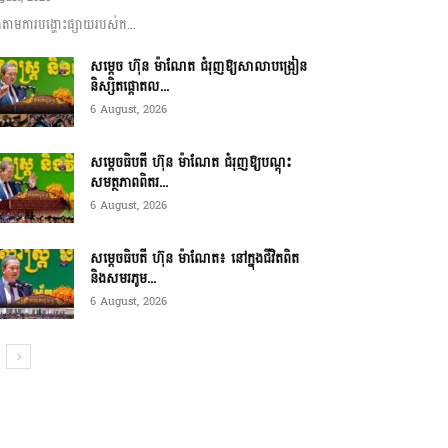
ាមការបង្ហោះផ្សាយរបស់ក...
សម្តេច ហ៊ុន ម៉ាណែត ជំរុញឱ្យសាលាបង្រៀន
និស្សិតផ្តោតល...
6 August, 2026
សម្តេចធិបតី ហ៊ុន ម៉ាណែត ជំរុញឱ្យបណ្តុះ
សមត្ថភាពពិតរ...
6 August, 2026
សម្តេចធិបតី ហ៊ុន ម៉ាណែត៖ នៅក្នុងជីវិតពិត
និងសមរភូម...
6 August, 2026