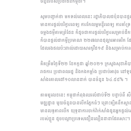
ចំនួនរបស់ប្រជាជនកម្ពុជា។
សូមបញ្ជាក់ថា មកទល់ពេលនេះ រដ្ឋាភិបាលជប៉ុនបានផ្
មានការផ្ដល់បរិក្ខារពេទ្យ ការកែលម្អមន្ទីរពេទ្យ ការគា
ចម្លងជម្ងឺតាមព្រំដែន ក៏ដូចជាការផ្ដល់បរិក្ខារសម្រាប់ដឹ
ក៏បានផ្ដល់ជាកម្ចីប្រមាណ ២២៧លានដុល្លារអាមេរិក ដែលត្
ដែលរងផលប៉ះពាល់ដោយសារកូវីដ១៩ និងសម្រាប់ការពង្
គិតត្រឹមថ្ងៃទី២២ ខែកក្កដា ឆ្នាំ២០២១ ក្រសួងសុខាភិប
រាជការ ប្រជាពលរដ្ឋ និងកងកម្លាំង ប្រដាប់អាវុធ នៅ
សាំងគោលដៅ១០លាននាក់ បានចំនួន ៦៤.៥៥% ។
តាមតួលេខនេះ កម្ពុជាកំពុងឈរលំដាប់ទី២ បន្ទាប់ពី សឹង
មជ្ឈដ្ឋាន មួយចំនួនបានបើកភ្នែកធំៗ ព្រោះត្បិតនឹក
មានលទ្ធភាពបើក យុទ្ធនាការចាក់វ៉ាក់សាំងជូនអ្នកផ្តល់ស
របស់ខ្លួន ដូចបណ្តាប្រទេសជឿនលឿននានាដែរសោះ។