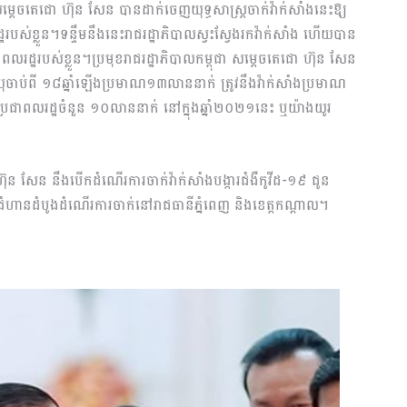
ា សម្តេចតេជោ ហ៊ុន សែន បានដាក់ចេញយុទ្ធសាស្ត្រចាក់វ៉ាក់សាំងនេះឱ្យ
់ខ្លួន។ទន្ទឹមនឹងនេះរាជរដ្ឋាភិបាលស្វះស្វែងរកវ៉ាក់សាំង ហើយបាន
ជាពលរដ្ឋរបស់ខ្លួន។ប្រមុខរាជរដ្ឋាភិបាលកម្ពុជា សម្តេចតេជោ ហ៊ុន សែន
ុចាប់ពី ១៨ឆ្នាំឡើងប្រមាណ១៣លាននាក់ ត្រូវនឹងវ៉ាក់សាំងប្រមាណ
ប្រជាពលរដ្ឋចំនួន ១០លាននាក់ នៅក្នុងឆ្នាំ២០២១នេះ ឬយ៉ាងយូរ
 ហ៊ុន សែន នឹងបើកដំណើរការចាក់វ៉ាក់សាំងបង្ការជំងឺកូវីដ-១៩ ជូន
លជំហានដំបូងដំណើរការចាក់នៅរាជធានីភ្នំពេញ និងខេត្តកណ្ដាល។