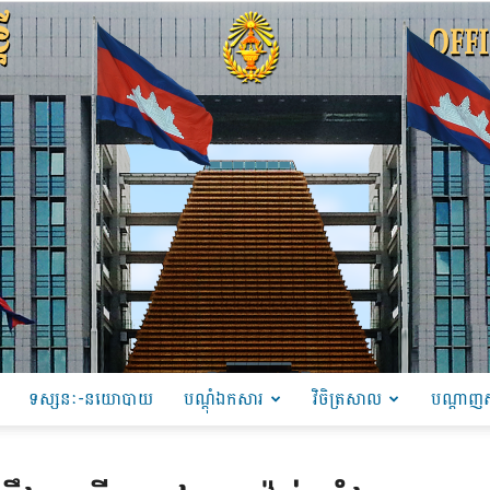
ទស្សនៈ-នយោបាយ
បណ្ដុំឯកសារ
វិចិត្រសាល
បណ្តាញស
PRU