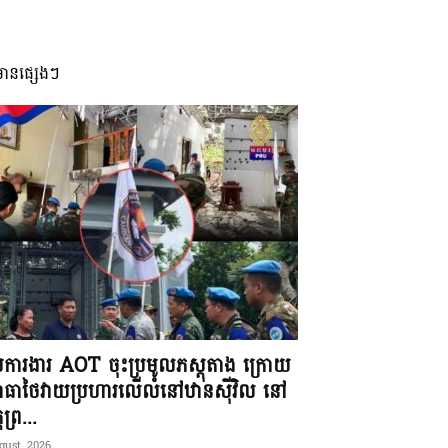
មានផ្សេងៗ
ុមការងារ AOT ចុះប្រមូលភស្តុតាង ក្រោយ
ធាថៃវាយប្រហារលើលំនៅឋានស៊ីវិល នៅ
តព្រ...
gust, 2026