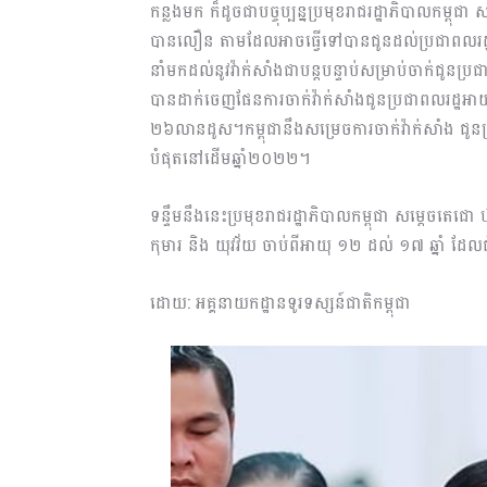
កន្លងមក ក៏ដូចជាបច្ចុប្បន្នប្រមុខរាជរដ្ឋាភិបាលកម្ពុជ
បានលឿន តាមដែលអាចធ្វើទៅបានជូនដល់ប្រជាពលរដ្ឋរបស
នាំមកដល់នូវវ៉ាក់សាំងជាបន្តបន្ទាប់សម្រាប់ចាក់ជូនប្រ
បានដាក់ចេញផែនការចាក់វ៉ាក់សាំងជូនប្រជាពលរដ្ឋអាយ
២៦លានដូស។កម្ពុជានឹងសម្រេចការចាក់វ៉ាក់សាំង ជូន
បំផុតនៅដើមឆ្នាំ២០២២។
ទន្ទឹមនឹងនេះប្រមុខរាជរដ្ឋាភិបាលកម្ពុជា សម្តេចតេជោ
កុមារ និង យុវវ័យ ចាប់ពីអាយុ ១២ ដល់ ១៧ ឆ្នាំ ដែ
ដោយ: អគ្គនាយកដ្ឋានទូរទស្សន៍ជាតិកម្ពុជា