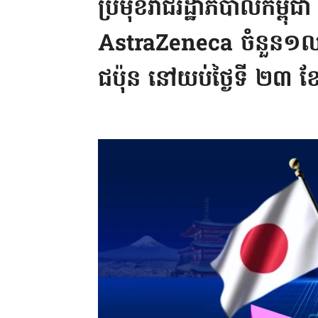
ប្រមុខរាជរដ្ឋាភិបាលកម្ពុ
AstraZeneca ចំនួន១លា
ជប៉ុន នៅយប់ថ្ងៃទី ២៣ ខែ