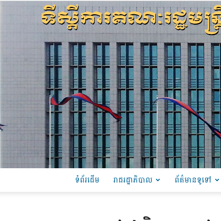
ទំព័រដើម
រាជរដ្ឋាភិបាល
ព័ត៌មានទូទៅ