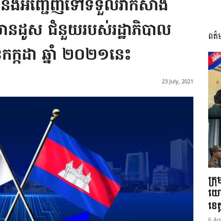
ជា នឹងអញ្ជើញទៅទទួលវ៉ាក់សាំង
នដូស ជំនួយរបស់រដ្ឋាភិបាល
ពត៌
I
កក្កដា ឆ្នាំ ២០២១នេះ
23 July, 2021
អង្គ
ភាព​
ក្រ
យោ
ខេត្
6 Au