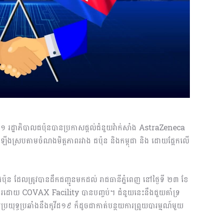
២១ រដ្ឋាភិបាលជប៉ុនបានប្រកាសផ្ដល់ជំនួយវ៉ាក់សាំង AstraZeneca
ើងស្របតាមចំណងមិត្តភាពរវាង ជប៉ុន និងកម្ពុជា និង ដោយផ្អែកលើ
សជប៉ុន ដែលត្រូវបានដឹកជញ្ជូនមកដល់ រាជធានីភ្នំពេញ នៅថ្ងៃទី ២៣ ខែ
ុភារដោយ COVAX Facility បានបញ្ចប់។ ជំនួយនេះនឹងជួយគាំទ្រ
ការប្រយុទ្ធប្រឆាំងនឹងកូវីដ១៩ ក៏ដូចជាកាត់បន្ថយការព្រួយបារម្មណ៍មួយ