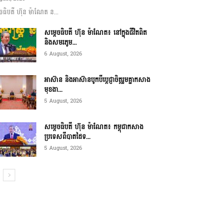
ចធិបតី ហ៊ុន ម៉ាណែត ន...
សម្តេចធិបតី ហ៊ុន ម៉ាណែត៖ នៅក្នុងជីវិតពិត
និងសមរភូម...
6 August, 2026
អាស៊ាន និងអាស៊ានបូកបីប្តេជ្ញាចិត្តរួមគ្នាកសាង
មុខងា...
5 August, 2026
សម្ដេចធិបតី ហ៊ុន ម៉ាណែត៖ កម្ពុជាកសាង
ប្រទេសពីបាតដៃទ...
5 August, 2026