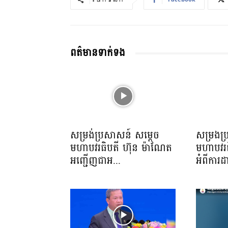
ពត៌មានទាក់ទង
សម្រង់ប្រសាសន៍ សម្ដេច
សម្រងប
មហាបវរធិបតី ហ៊ុន ម៉ាណែត
មហាបវរធ
អញ្ជើញជាអ...
អំពីការដ