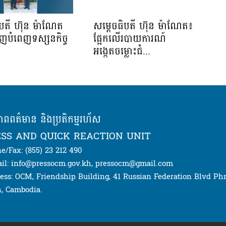
ិបតី ហ៊ុន ម៉ាណែត
សម្តេចធិបតី ហ៊ុន ម៉ាណែត៖
ើញបំពេញទស្សនកិច្ច
ផ្អែកលើរបាយការណ៍
.
អង្កេតចម្លោះជំ...
ភាពពត៌មាន និងប្រតិកម្មរហ័ស
SS AND QUICK REACTION UNIT
e/Fax: (855) 23 212 490
il: info@pressocm.gov.kh, pressocm@gmail.com
ess: OCM, Friendship Building, 41 Russian Federation Blvd P
, Cambodia.