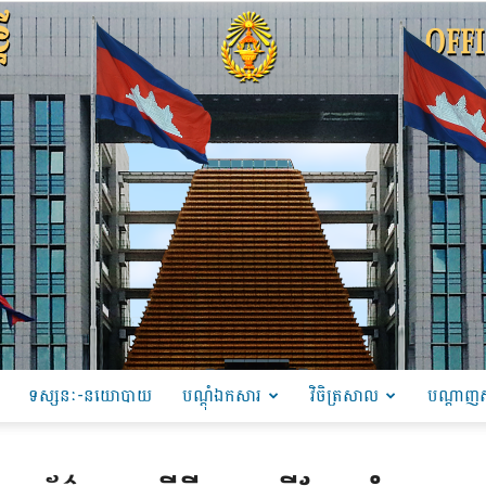
ទស្សនៈ-នយោបាយ
បណ្ដុំឯកសារ
វិចិត្រសាល
បណ្តាញស
PRU