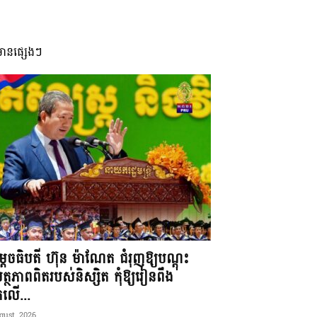
មានផ្សេងៗ
តេចធិបតី ហ៊ុន ម៉ាណែត ជំរុញឱ្យបណ្តុះ
្ថភាពពិតរបស់និស្សិត កុំឱ្យរៀនពឹង
ែកលើ...
gust, 2026