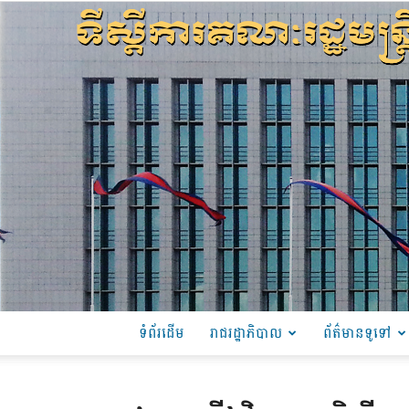
ទំព័រដើម
រាជរដ្ឋាភិបាល
ព័ត៌មានទូទៅ