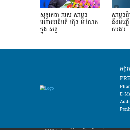
សុន្ទរកថា របស់ សម្ដេច
សម្តេចធ
មហាបវរធិបតី ហ៊ុន ម៉ាណែត
នឹងអញ្ជ
ក្នុង សន្ន...
ការងារ..
អង្គ
PRE
Phon
E-Ma
Addr
Penh