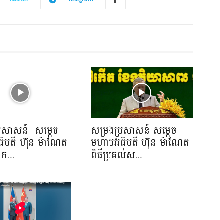
្រសាសន៍ សម្ដេច
សម្រងប្រសាសន៍ សម្ដេច
ិបតី ហ៊ុន ម៉ាណែត
មហាបវរធិបតី ហ៊ុន ម៉ាណែត
ាក...
ពិធីប្រគល់ស...