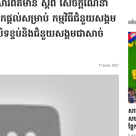
រព័ត៌មាន ស្តីពី សេចក្តីណែនាំ
ើកផ្តល់សម្រាប់ កម្មវិធីជំនួយសង្គម
ពត៌
I
ិទខ្ទប់និងជំនួយសង្គមជាសាច់
អង្គ
11 June, 2021
ភាព​
សម្
សមត
ផ្អ
6 Au