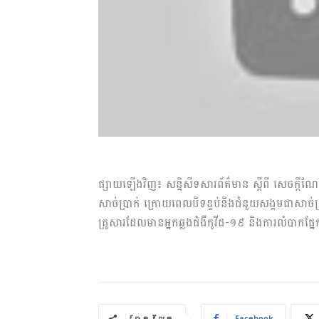
ផ្សាយឡើងវិញ៖ សន្និសីទសារព័ត៌មាន ស្តីពី សេចក្តីណែនា
សាច់ប្រាក់ ក្រោយពេលបិទខ្ទប់និងជំនួយសង្គមជាសាច់ប
គ្រួសារដែលមានអ្នកឆ្លងជំងឺកូវីដ-១៩ និងការលំបាកផ្នែក
Facebook
ចែករំលែក