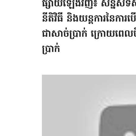
ផ្សាយឡើងវិញ៖ សន្និសីទសា
នីតិវិធី និងយន្តការនៃការប
ជាសាច់ប្រាក់ ក្រោយពេលប
ប្រាក់