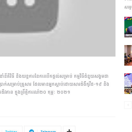
សម្តេ
ព័ត៌មាន​
និង
ំនីតិវិធី និងយន្តការនៃការបើកផ្តល់សម្រាប់ កម្មវិធីជំនួយសង្គមជា
្រាក់សម្រាប់គ្រួសារ ដែលមានអ្នកស្លាប់ដោយសារជំងឺកូវីដ-១៩ និង
ប្រតិកម្ម
ជីវភាព ក្នុងព្រឹត្តិការណ៍២០ កុម្ភៈ ២០២១
រហ័ស
Twitter
Telegram