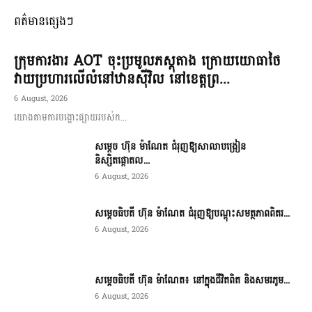
ពត៌មានផ្សេងៗ
ក្រុមការងារ AOT ចុះប្រមូលភស្តុតាង ក្រោយយោធាថៃ
វាយប្រហារលើលំនៅឋានស៊ីវិល នៅខេត្តព្រ...
6 August, 2026
យោងតាមការបង្ហោះផ្សាយរបស់ក...
សម្តេច ហ៊ុន ម៉ាណែត ជំរុញឱ្យសាលាបង្រៀន
និស្សិតផ្តោតល...
6 August, 2026
សម្តេចធិបតី ហ៊ុន ម៉ាណែត ជំរុញឱ្យបណ្តុះសមត្ថភាពពិតរ...
6 August, 2026
សម្តេចធិបតី ហ៊ុន ម៉ាណែត៖ នៅក្នុងជីវិតពិត និងសមរភូម...
6 August, 2026