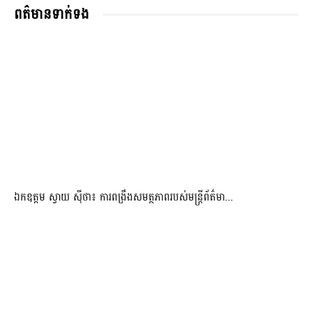
ពត៌មានទាក់ទង
ឯកឧត្តម ស្វាយ ស៊ីថា៖ ការពង្រឹងសមត្ថភាពរបស់មន្ត្រីព័ត៌មា...