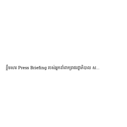
ខ្លឹមសារ Press Briefing របស់អ្នកនាំពាក្យរាជរដ្ឋាភិបាល ស...