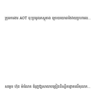
ក្រុមការងារ AOT ចុះប្រមូលភស្តុតាង ក្រោយយោធាថៃវាយប្រហារល...
សម្តេច ហ៊ុន ម៉ាណែត ជំរុញឱ្យសាលាបង្រៀននិស្សិតផ្តោតលើគុណភ...