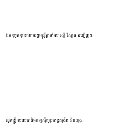
ឯកឧត្តមឧបនាយករដ្ឋមន្រ្តីប្រចាំការ វង្សី វិស្សុត អញ្ជើញដ...
រដ្ឋមន្ត្រីការពារជាតិម៉ាឡេស៊ីប្ដេជ្ញាបន្តពង្រឹង និងពង្រ...