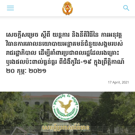
សេចក្តីសម្រេច ស្តីពី យន្តការ និងនីតិវិធីនៃ ការអនុវត្ត
វិធានការគោលនយោបាយអន្តាគមន៍ជំនួយសង្គមរបស់
រាជរដ្ឋាភិបាល ដើម្បីគាំពារប្រជាពលរដ្ឋដែលរងគ្រោះ
ឫរងផលប៉ះពាល់ធ្ងន់ធ្ងរ ពីជំងឺកូវីដ-១៩ ក្នុងព្រឹត្តិកាណ៍
២០ កុម្ភៈ ២០២១
17 April, 2021