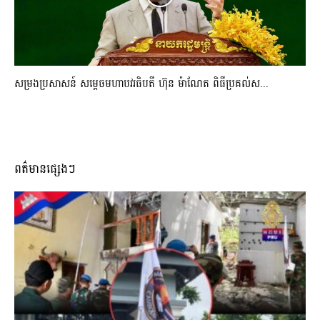
សម្រងប្រសាសន៍ សម្ដេចមហាបវរធិបតី ហ៊ុន ម៉ាណែត ពិធីប្រគល់ស...
ពត៌មានផ្សេងៗ