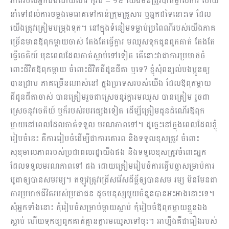
ភាពរបស់អ្នកជំងឺដោយសារ កូវីដ – ១៩ យើងមិនត្រូវបាត់ម្ចាស់ការ ហើយ
នាំទៅដល់ការចម្លងមេរោគទៅកាន់ក្រុមគ្រួសារ ឬអ្នកដទៃនោះទេ ដែល
យើងត្រូវត្រៀមបម្រុងទុក។ នៅក្នុងទំនៀមទម្លាប់ប្រពៃណីរបស់យើងភាគ
ច្រើនមានឪពុកម្តាយចាស់ តែងតែធ្វើក្តារ មឈូសទុកជូនពួកគាត់ តែងតែ
ធ្វើចេតិយ៍ មុនពេលដែលគាត់ស្លាប់ទៅទៀត តើនោះវាជាការប្រមាថចំ
ពោះជីវិតឪពុកម្តាយ ចំពោះជីវិតជីដូនជីតា ឬទេ? ខ្ញុំសុំពន្យល់បងប្អូនឲ្យ
បានជ្រាប ភាគច្រើនណាស់នៅ ក្នុងប្រទេសរបស់យើង ដែលឪពុកម្តាយ
ជីដូនជីតាចាស់ បានត្រៀមរួចជាស្រេចនូវក្តារមឈូស បានត្រៀម រួចជា
ស្រេចនូវចេតិយ៍ ឬក៏របស់របរផ្សេងទៀត ដើម្បីត្រៀមជូនដំណើរឪពុក
ម្តាយនៅពេលដែលគាត់ទទួល មរណភាពទៅ។ ដូច្នេះនៅក្នុងពេលដែលខ្ញុំ
រៀបចំនេះ គឺការរៀបចំដើម្បីជាការគោរព និងទទួលខុសត្រូវ ចំពោះ
សុខុមាលភាពរបស់ប្រជាពលរដ្ឋយើងផង និងទទួលខុសត្រូវចំពោះអ្នក
ដែលទទួលមរណភាពទៅ ផង ដោយត្រៀមរៀបចំការធ្វើបច្ឆាសម្រាប់ការ
បូជាឲ្យបានសមរម្យ។ ឥឡូវត្រូវជ្រើសរើសដីធ្លីឲ្យបានសម រម្យ មិនមែនជា
ការប្រមាថជីវិតរបស់ប្រជាជន ដូចមនុស្សមួយចំនួនបានអះអាងនោះទេ។
សុំអ្នកទាំងនោះ កុំរៀបចំសម្រាប់ម្តាយស្លាប់ កុំរៀបចំឪពុកម្តាយខ្លួនឯង
ស្លាប់ ហើយទុកឲ្យពួកគាត់គ្មានក្តារមឈូសទៅចុះ។ អាហ្នឹងគឺជារឿងរបស់