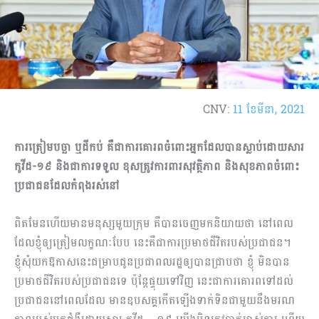
CNV:
11 ខែ​មីនា, 2021
ការត្រៀមបច្ឆា ឬដីកប់ គឺជាការគោរពចំពោះអ្នកដែលបានស្លាប់ដោយសារ
កូវីដ
-១៩​ និងជាការទទួល ខុសត្រូវការពារសុវត្ថិភាព និងសុខភាពចំពោះ
ប្រជាជនដែលកំពុងរស់នៅ
ពិតមែនហើយមានមនុស្សមួយក្រុម គឺបានចេញមកនិយាយថា នៅពេល
ដែលខ្ញុំឲ្យត្រៀមលក្ខណៈបែប នេះគឺជាការប្រមាថជីវិតរបស់ប្រជាជន។
ខ្ញុំសុំយកឱកាសនេះជម្រាបជូនប្រជាពលរដ្ឋឲ្យបានជ្រាបថា ខ្ញុំ មិនបាន
ប្រមាថជីវិតរបស់ប្រជាជនទេ ប៉ុន្តែផ្ទុយទៅវិញ នេះជាការគោរពទៅដល់
ប្រជាជននៅពេលដែល មានឧបសគ្គកើតឡើងទាក់ទិនជាមួយនឹងមរណ