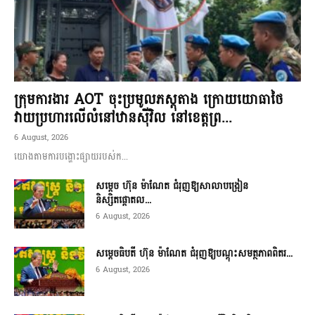
ក្រុមការងារ AOT ចុះប្រមូលភស្តុតាង ក្រោយយោធាថៃ
វាយប្រហារលើលំនៅឋានស៊ីវិល នៅខេត្តព្រ...
6 August, 2026
យោងតាមការបង្ហោះផ្សាយរបស់ក...
សម្តេច ហ៊ុន ម៉ាណែត ជំរុញឱ្យសាលាបង្រៀន
និស្សិតផ្តោតល...
6 August, 2026
សម្តេចធិបតី ហ៊ុន ម៉ាណែត ជំរុញឱ្យបណ្តុះសមត្ថភាពពិតរ...
6 August, 2026