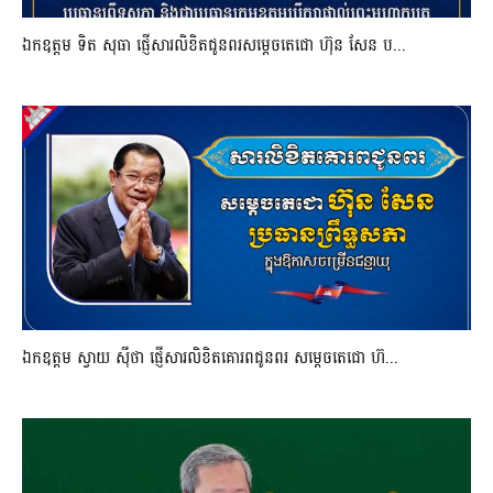
ឯកឧត្តម ទិត សុធា ផ្ញើសារលិខិតជូនពរសម្តេចតេជោ ហ៊ុន សែន ប...
ឯកឧត្តម ស្វាយ ស៊ីថា ផ្ញើសារលិខិតគោរពជូនពរ សម្ដេចតេជោ ហ៊...