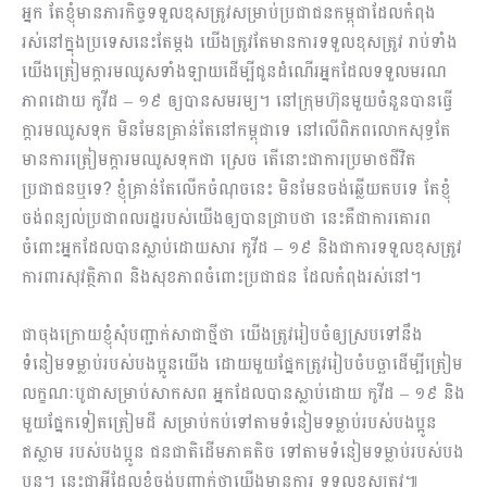
អ្នក តែខ្ញុំមានភារកិច្ចទទួលខុសត្រូវសម្រាប់ប្រជាជនកម្ពុជាដែលកំពុង
រស់នៅក្នុងប្រទេសនេះតែម្តង យើងត្រូវតែមានការទទួលខុសត្រូវ រាប់ទាំង
យើងត្រៀមក្តារមឈូសទាំងឡាយដើម្បីជូនដំណើរអ្នកដែលទទួលមរណ
ភាពដោយ កូវីដ – ១៩ ឲ្យបានសមរម្យ។ នៅក្រុមហ៊ុនមួយចំនួនបានធ្វើ
ក្តារមឈូសទុក មិនមែនគ្រាន់តែនៅកម្ពុជាទេ នៅលើពិភពលោកសុទ្ធតែ
មានការត្រៀមក្តារមឈូសទុកជា ស្រេច តើនោះជាការប្រមាថជីវិត
ប្រជាជនឬទេ? ខ្ញុំគ្រាន់តែលើកចំណុចនេះ មិនមែនចង់ឆ្លើយតបទេ តែខ្ញុំ
ចង់ពន្យល់ប្រជាពលរដ្ឋរបស់យើងឲ្យបានជ្រាបថា នេះគឺជាការគោរព
ចំពោះអ្នកដែលបានស្លាប់ដោយសារ កូវីដ – ១៩ និងជាការទទួលខុសត្រូវ
ការពារសុវត្ថិភាព និងសុខភាពចំពោះប្រជាជន ដែលកំពុងរស់នៅ។
ជាចុងក្រោយខ្ញុំសុំបញ្ជាក់សាជាថ្មីថា យើងត្រូវរៀបចំឲ្យស្របទៅនឹង
ទំនៀមទម្លាប់របស់បងប្អូនយើង ដោយមួយផ្នែកត្រូវរៀបចំបច្ឆាដើម្បីត្រៀម
លក្ខណៈបូជាសម្រាប់សាកសព អ្នកដែលបានស្លាប់ដោយ កូវីដ – ១៩ និង
មួយផ្នែកទៀតត្រៀមដី សម្រាប់កប់ទៅតាមទំនៀមទម្លាប់របស់បងប្អូន
ឥស្លាម របស់បងប្អូន ជនជាតិដើមភាគតិច ទៅតាមទំនៀមទម្លាប់របស់បង
ប្អូន។ នេះជាអ្វីដែលខ្ញុំចង់បញ្ជាក់ថាយើងមានការ ទទួលខុសត្រូវ៕