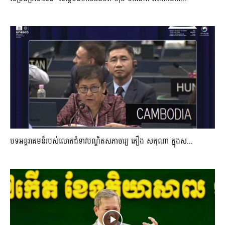
បទអន្តរាគមន៏របស់លោកជំទាវបណ្ឌិតសភាចារ្យ ភឿង សកុណា ក្នុងស...