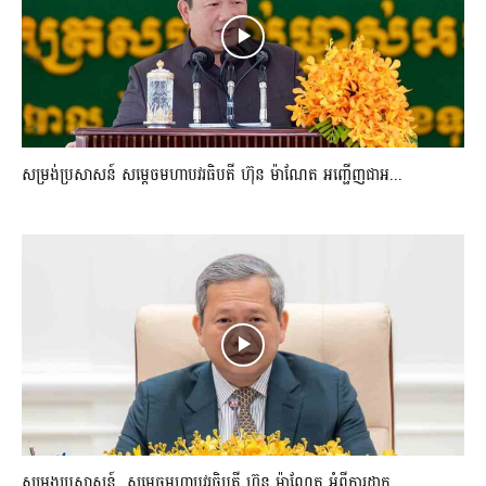
សម្រង់ប្រសាសន៍ សម្ដេចមហាបវរធិបតី ហ៊ុន ម៉ាណែត អញ្ជើញជាអ...
សម្រងប្រសាសន៍ សម្ដេចមហាបវរធិបតី ហ៊ុន ម៉ាណែត អំពីការដាក...