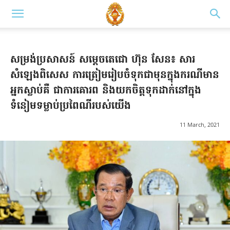
សម្រង់ប្រសាសន៍ សម្តេចតេជោ ហ៊ុន សែន៖ សារ
សំឡេងពិសេស ការត្រៀមរៀបចំទុកជាមុនក្នុងករណីមាន
អ្នកស្លាប់គឺ ជាការគោរព និងយកចិត្តទុកដាក់នៅក្នុង
ទំនៀមទម្លាប់ប្រពៃណីរបស់យើង
11 March, 2021