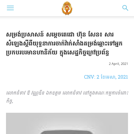
សម្រង់ប្រសាសន៍ សម្តេចតេជោ ហ៊ុន សែន៖ សារ
សំឡេងស្ដីពីយុទ្ធនាការចាក់វ៉ាក់សាំងតម្រង់ឆ្ពោះទៅអ្នក
ប្រកបរបរមានហានិភ័យ ក្នុងសេដ្ឋកិច្ចក្រៅប្រព័ន្ធ
2 April, 2021
CNV: 2 ខែ​មេសា, 2021
លោកជំទាវ ឱ វណ្ណឌីន ឯកឧត្តម លោកជំទាវ នៅក្នុងគណៈកម្មការចំពោះ
កិច្ច,