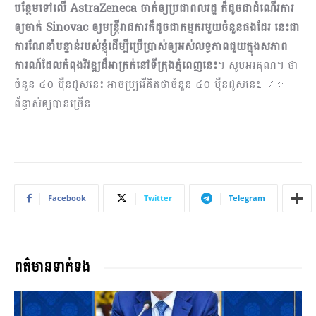
បន្ថែមទៅលើ
AstraZeneca
ចាក់ឲ្យប្រជាពលរដ្ឋ ក៏ដូចជាដំណើរការ
ឲ្យចាក់
Sinovac
ឲ្យមន្រ្តីរាជការក៏ដូចជាកម្មករមួយចំនួនផងដែរ នេះជា
ការណែនាំបន្ទាន់របស់ខ្ញុំដើម្បីប្រើប្រាស់ឲ្យអស់លទ្ធភាពជួយក្នុងសភាព
ការណ៍ដែលកំពុងវិវឌ្ឍដ៏អាក្រក់នៅទីក្រុងភ្នំពេញនេះ
។ សូមអរគុណ។ ថា
ចំនួន ៤០ ម៉ឺនដូសនេះ អាចប្ប្ររើំគិតថាចំនួន ៤០ ម៉ឺនដូសនេះ ្រ
ព័ន្ធាស់ឲ្យបានច្រើន
Facebook
Twitter
Telegram
ពត៌មានទាក់ទង