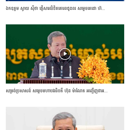
ឯកឧត្តម ស្វាយ ស៊ីថា ផ្ញើសារលិខិតគោរពជូនពរ សម្ដេចតេជោ ហ៊...
សម្រង់ប្រសាសន៍ សម្ដេចមហាបវរធិបតី ហ៊ុន ម៉ាណែត អញ្ជើញជាអ...