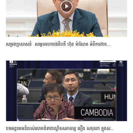
សម្រងប្រសាសន៍ សម្ដេចមហាបវរធិបតី ហ៊ុន ម៉ាណែត អំពីការដាក...
បទអន្តរាគមន៏របស់លោកជំទាវបណ្ឌិតសភាចារ្យ ភឿង សកុណា ក្នុងស...