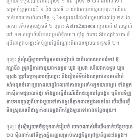
ឲ្យយើងទទួល(បានរវាង)ដូសទី ១ និង ដូសទី ២ យ៉ាងឆាប់រហ័ស។
សម្រាប់ខ្ញម្រាប់ខ្ុំី ១ និង ដូសទី ២ យ៉ាងឆាប់រហ័ស្តាអាយុៅលើការ
ចាក់ហយមការចំពោះកិច្ច ុ ំឥឡូវនេះគឺរង់ចាំរហូតទៅដល់ថ្ងៃ ២៩ ខែ
មេសា ទើបទទួលដូសទី ២ ព្រោះ AstraZeneca ក្រោយពី ៨ សប្តាហ៍
ទៅ ១២ សប្តាហ៍ទើបមានប្រសិទ្ធិភាព។ ប៉ុន្តែ ចំពោះ Sinopharm គឺ
ប្រើនៅក្នុងចន្លោះតែប៉ុន្មានថ្ងៃប៉ុណ្ណោះគឺអាចទទួលបានដូសទី ២។
ដូច្នេះ
ខ្ញុំសុំស្នើឲ្យយកចិត្តទុកដាក់រៀបចំ ជាពិសេសលោកជំទាវ ឱ
វណ្ណឌីន ត្រូវធ្វើការជាមួយឯកឧត្តម ឃួង ស្រេង ហើយឯកឧត្តម ឃួង
ស្រេង ត្រូវតែប្រមូលបញ្ជីឈ្មោះ និងរៀបចំទីតាំងសម្រាប់ការចាក់វ៉ាក់
សាំងជូនចំពោះប្រជាពល
រ
ដ្ឋដែលនៅតាមផ្សារទាំងអ្នកយាមផ្សារ ទាំងអ្នក
រកស៊ីតាមផ្សារលក់ដូរ ទាំងអ្នកធ្វើដំណើរដឹកជញ្ជូនបន្លែបង្ការ ឬក៏ការទិញ
តាមអនឡាញពីហាងមួយទៅកាន់ផ្ទះគឺភ្នាក់ងារចម្លងអាចដែរ បើយើងធ្វើ
មិនស្រួលទេគឺជាភ្នាក់ងារចម្លងពីកន្លែងមួយទៅកាន់កន្លែងមួយ។
ដូច្នេះ
ខ្ញុំស្នើឲ្យយកចិត្តទុកដាក់រៀបចំ ហោចណាស់គឺយើងចាក់បន្ថែមបាន
២០​ ម៉ឺននាក់នៅទីក្រុងភ្នំពេញសម្រាប់សេដ្ឋកិច្ចក្រៅប្រព័ន្ធនេះតែម្តង។