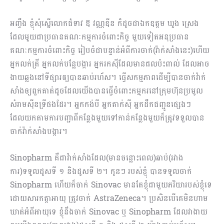
អញ្ចឹង ខ្ញុំសុំស្នើលោកជំទាវ ឱ វណ្ណឌីន ក៏ដូចជាឯកឧត្តម ឃួង ស្រេង
ដែលមួយជាប្រធានគណៈកម្មការចំពោះកិច្ច មួយទៀតអនុប្រធាន
គណៈកម្មការចំពោះកិច្ច រៀបចំជាបន្ទាន់អំពីការចាក់(វ៉ាក់សាំងនេះ)ហើយ
អ្នកលក់ត្រី អ្នកលក់បន្លែបង្ការ អ្នករកស៊ីដែលមានផលប៉ះពាល់ ដែលអាច
ងាយឆ្លងនៅទីផ្សារឲ្យបានឆាប់រហ័ស។ ធ្វើសកម្មភាពដើម្បីបានចាក់វ៉ាក់
សាំងឲ្យពួកគាត់ដូចដែលយើងបានធ្វើចំពោះកម្មករនៅក្រុមហ៊ុនប្រមូល
សំរាមស៊ីនទ្រីផងដែរ។ អ្នកកង់បី អ្នកតាក់ស៊ី អ្នកដឹកជញ្ជូនផ្សេងៗ
ដែលយកតាមការបញ្ជាពីកន្លែងមួយទៅកាន់កន្លែងមួយក៏ត្រូវទទួលបាន
ចាក់វ៉ាក់សាំងបង្ការ។
Sinopharm គឺជាវ៉ាក់សាំងដែល(មានចន្លោះពេល)ឆាប់(រវាង
ការ)ទទួលដូសទី ១ និងដូសទី ២។ កូនៗ របស់ខ្ញុំ បានទទួលចាក់
Sinopharm ហើយក៏ចាក់ Sinovac មានតែខ្ញុំជាមួយភរិយារបស់ខ្ញុំទេ
ដោយសារកត្តាអាយុ ត្រូវចាក់ AstraZeneca។ ប្រសិនបើគេមិនហាម
ឃាត់អំពីអាយុទេ ខ្ញុំនឹងចាក់ Sinovac ឬ Sinopharm ដែលវាងាយ