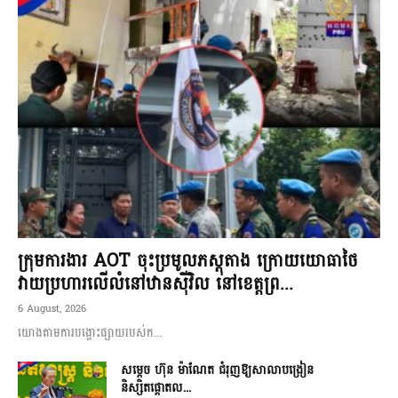
ក្រុមការងារ AOT ចុះប្រមូលភស្តុតាង ក្រោយយោធាថៃ
វាយប្រហារលើលំនៅឋានស៊ីវិល នៅខេត្តព្រ...
6 August, 2026
យោងតាមការបង្ហោះផ្សាយរបស់ក...
សម្តេច ហ៊ុន ម៉ាណែត ជំរុញឱ្យសាលាបង្រៀន
និស្សិតផ្តោតល...