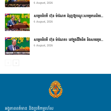
6 August, 2026
សម្តេចធិបតី ហ៊ុន ម៉ាណែត ជំរុញឱ្យបណ្តុះសមត្ថភាពពិតរ...
6 August, 2026
សម្តេចធិបតី ហ៊ុន ម៉ាណែត៖ នៅក្នុងជីវិតពិត និងសមរភូម...
6 August, 2026
អង្គភាពពត៌មាន និងប្រតិកម្មរហ័ស