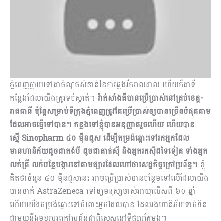
ភ្នំពេញក្លាយទៅជាចំណុចសំខាន់នៃការឆ្លងរីករាលដាល ហើយក៏ជាទី
កន្លែងដែលយើងត្រូវទប់ស្កាត់។
វ៉ាក់សាំងគឺបានប្រើប្រាស់នៅគ្រប់ខេត្ត
-
រាជធានី
ប៉ុន្តែសម្រាប់ទីក្រុងភ្នំពេញត្រូវតែប្រើប្រាស់ឲ្យបានច្រើនបំផុតតាម
ដែលអាចធ្វើទៅបាន។ កន្លងទៅខ្ញុំបានអនុញ្ញាតរួចហើយ ហើយបាន
ស្នើ
S
inopharm
៤០ ម៉ឺនដូស ដើម្បីតម្រង់ឆ្ពោះទៅរកអ្នកដែល
មានហានិភ័យដូចជាកង់បី ដូចជាតាក់ស៊ី និងអ្នករកស៊ីដទៃទៀត ទាំងអ្នក
លក់ត្រី លក់បន្លែបង្ការនៅតាមផ្សារដែលហៅថាសេដ្ឋកិច្ចក្រៅប្រព័ន្ធ។
ខ្ញុំ
គិតថាចំនួន ៤០ ម៉ឺនដូសនេះ អាចប្រើប្រាស់បានបន្ថែមទៅលើដែលយើង
បានចាក់ AstraZeneca ទៅឲ្យមនុស្សចាស់អាយុលើសពី ៦០ ឆ្នាំ
ហើយយើងតម្រង់ឆ្ពោះទៅចំពោះអ្នកដែលបាន ដែលរងហានិភ័យទាក់ទិន
ជាមួយនឹងមុខរបរក្រៅប្រព័ន្ធជាពិសេសនៅទីផ្សារតែម្តង។