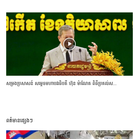
សម្រងប្រសាសន៍ សម្ដេចមហាបវរធិបតី ហ៊ុន ម៉ាណែត ពិធីប្រគល់ស...
ពត៌មានផ្សេងៗ