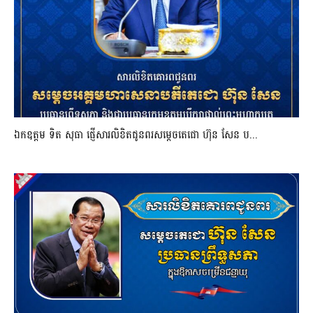
ឯកឧត្តម ទិត សុធា ផ្ញើសារលិខិតជូនពរសម្តេចតេជោ ហ៊ុន សែន ប...