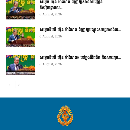
សម្តេច ហ៊ុន ម៉ាណែត ជំរុញឱ្យសាលាបង្រៀន
និស្សិតផ្តោតល...
6 August, 2026
សម្តេចធិបតី ហ៊ុន ម៉ាណែត ជំរុញឱ្យបណ្តុះសមត្ថភាពពិតរ...
6 August, 2026
សម្តេចធិបតី ហ៊ុន ម៉ាណែត៖ នៅក្នុងជីវិតពិត និងសមរភូម...
6 August, 2026