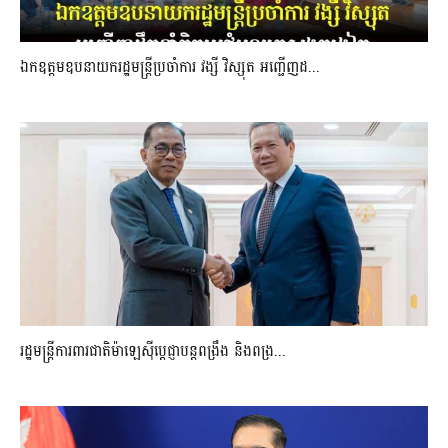
ឯកឧត្តមឧបនាយករដ្ឋមន្រ្តីប្រចាំការ វង្សី វិស្សុត អញ្ជើញដ...
រដ្ឋមន្ត្រីការពារជាតិម៉ាឡេស៊ីប្ដេជ្ញាបន្តពង្រឹង និងពង្រ...