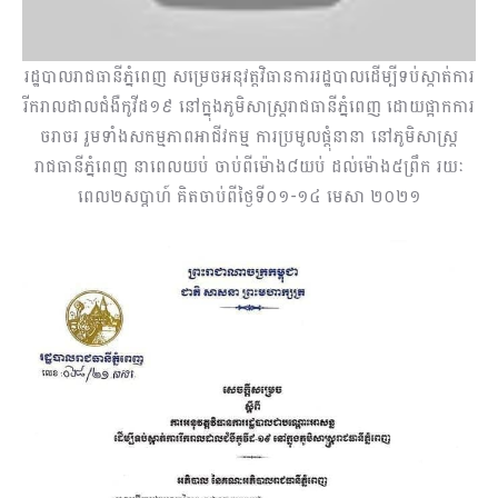
រដ្ឋបាលរាជធានីភ្នំពេញ សម្រេចអនុវត្តវិធានការរដ្ឋបាលដើម្បីទប់ស្កាត់ការ
រីករាលដាលជំងឺកូវីដ១៩ នៅក្នុងភូមិសាស្ត្ររាជធានីភ្នំពេញ ដោយផ្អាកការ
ចរាចរ រួមទាំងសកម្មភាពអាជីវកម្ម ការប្រមូលផ្តុំនានា នៅភូមិសាស្រ្ត
រាជធានីភ្នំពេញ នាពេលយប់ ចាប់ពីម៉ោង៨យប់ ដល់ម៉ោង៥ព្រឹក រយៈ
ពេល២សប្តាហ៍ គិតចាប់ពីថ្ងៃទី០១-១៤ មេសា ២០២១