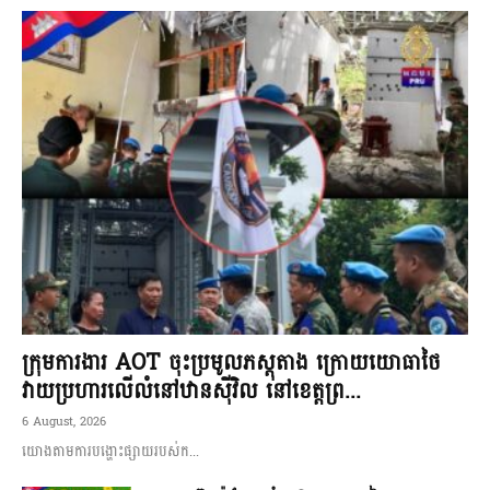
ក្រុមការងារ AOT ចុះប្រមូលភស្តុតាង ក្រោយយោធាថៃ
វាយប្រហារលើលំនៅឋានស៊ីវិល នៅខេត្តព្រ...
6 August, 2026
យោងតាមការបង្ហោះផ្សាយរបស់ក...