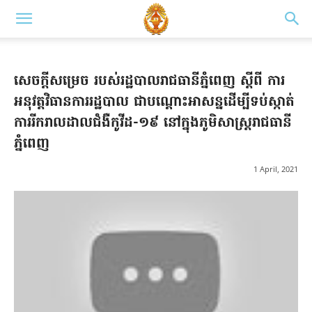
សេចក្តីសម្រេច របស់រដ្ឋបាលរាជធានីភ្នំពេញ ស្តីពី ការ
អនុវត្តវិធានការរដ្ឋបាល ជាបណ្តោះអាសន្នដើម្បីទប់ស្កាត់
ការរីករាលដាលជំងឺកូវីដ-១៩ នៅក្នុងភូមិសាស្រ្តរាជធានី
ភ្នំពេញ
1 April, 2021