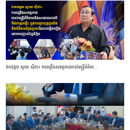
ឯកឧត្តម ស្វាយ ស៊ីថា៖ ការពង្រឹងសមត្ថភាពរបស់មន្ត្រីព័ត៌មា...