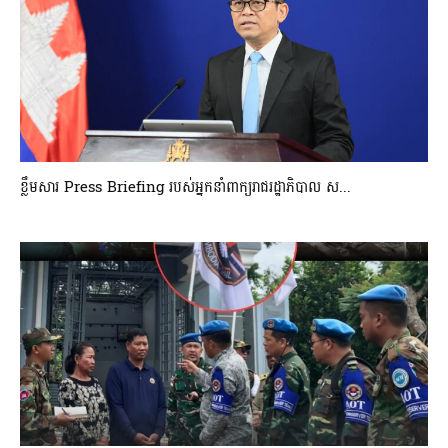
ខ្លឹមសារ Press Briefing របស់អ្នកនាំពាក្យរាជរដ្ឋាភិបាល ស...