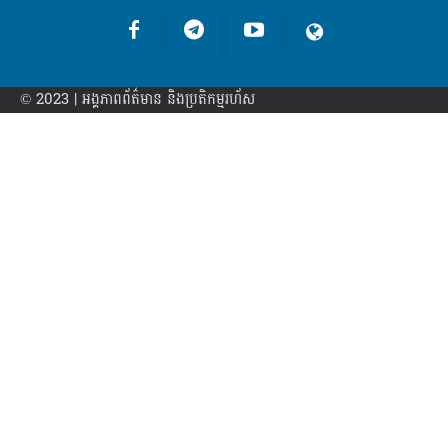
© 2023 | អង្គភាព​ព័ត៌មាន​ និងប្រតិកម្មរហ័ស