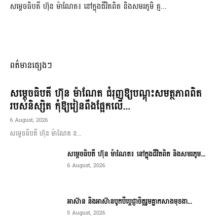
សម្តេចធិបតី ហ៊ុន ម៉ាណែត៖ នៅក្នុងជីវិតពិត និងសមរភូមិ គ្ម...
ពត៌មានផ្សេងៗ
សម្តេចធិបតី ហ៊ុន ម៉ាណែត ជំរុញឱ្យបណ្តុះសមត្ថភាពពិត
របស់និស្សិត កុំឱ្យរៀនពឹងផ្អែកលើ...
6 August, 2026
សម្តេចធិបតី ហ៊ុន ម៉ាណែត ន...
សម្តេចធិបតី ហ៊ុន ម៉ាណែត៖ នៅក្នុងជីវិតពិត និងសមរភូម...
6 August, 2026
អាស៊ាន និងអាស៊ានបូកបីប្តេជ្ញាចិត្តរួមគ្នាកសាងមុខងា...
5 August, 2026