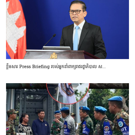
ខ្លឹមសារ Press Briefing របស់អ្នកនាំពាក្យរាជរដ្ឋាភិបាល ស...