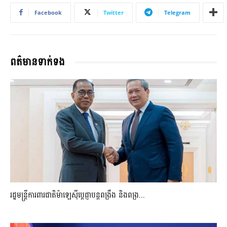
Facebook
Twitter
Telegram
ពត៌មានទាក់ទង
រដ្ឋមន្ត្រីការពារជាតិម៉ាឡេស៊ីប្ដេជ្ញាបន្តពង្រឹង និងពង្រ...