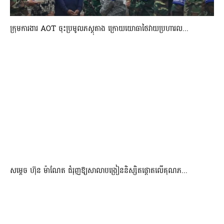
ក្រុមការងារ AOT ចុះប្រមូលភស្តុតាង ក្រោយយោធាថៃវាយប្រហារល...
សម្តេច ហ៊ុន ម៉ាណែត ជំរុញឱ្យសាលាបង្រៀននិស្សិតផ្តោតលើគុណភ...