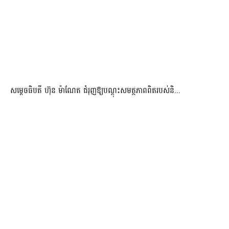
សម្តេចធិបតី ហ៊ុន ម៉ាណែត ជំរុញឱ្យបណ្តុះសមត្ថភាពពិតរបស់និ...