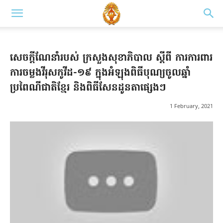
សេចក្តីណែនាំរបស់ ក្រសួងសុខាភិបាល ស្តីពី ការការពារ
ការចម្លងវីរុសកូវីដ-១៩ ក្នុងអំឡុងពិធីបុណ្យចូលឆ្នាំ
ប្រពៃណីជាតិខ្មែរ និងពិធីសែនដូនតាផ្សេងៗ
1 February, 2021