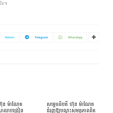
ំរើន៕
Twitter
Telegram
WhatsApp
ហ៊ុន ម៉ាណែត
សម្តេចធិបតី ហ៊ុន ម៉ាណែត
យសាលាបង្រៀន
ជំរុញឱ្យបណ្តុះសមត្ថភាពពិត