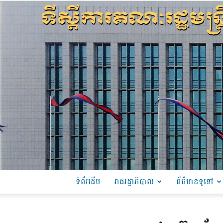
ទំព័រដើម
រាជរដ្ឋាភិបាល
ព័ត៌មានទូទៅ