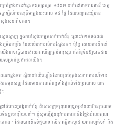
្រប់គ្រងបានចំនួនមនុស្សរហូត ១៨០២ នាក់នៅតាមរាជធានី ខេត្ត
ចត្តាឡីស័កបានត្រឹមត្រូវរយៈពេល ១៤ ថ្ងៃ ដែលបញ្ហានេះខ្ញុំបាន
នៃក្រសួងសុខាភិបាល។
និងស្មុគស្មាញ ក្នុងការស្វែងរកអ្នកជាប់ពាក់ព័ន្ធ ព្រោះវាទាក់ទងដល់
ត់ និងភូមិជាច្រើន ដែលលំបាកដល់ការស្វែងរក។ ប៉ុន្តែ ដោយការដឹកនាំ
្អ យើងអាចធ្វើបានដោយរកឃើញគ្រប់មនុស្សពាក់ព័ន្ធមិនឱ្យបាត់ដាន
ាយសម្រាប់ប្រជាជនយើង។
កន្លងមក ស្ថិតនៅលើល្បឿននៃការគ្រប់គ្រងសភាពការណ៍ទាន់
ីស្វែងរកមុខសញ្ញាដែលមានការពាក់ព័ន្ធទាំងផ្ទាល់ទាំងប្រយោល យក
ងៃ។
ៅចំពោះតួអង្គពាក់ព័ន្ធ ពិសេសក្រុមគ្រូពេទ្យជួរមុខដែលហ៊ានប្រឈម
ោយមិនខ្លាចនឿយហត់។ ខ្ញុំសូមផ្ញើជូននូវការគោរពនិងថ្លែងអំណរគុណ
ុខភាពសាធារណៈ ដែលបានខិតខំជួយទៅលើការធ្វើតេស្តដោយភាពហ្មត់ចត់ និង