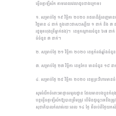
ធ្វើចត្តាឡីស័ក តាមពេលវេលាដូចខាងក្រោម៖
១. សម្រាប់ថ្ងៃ ១៩ វិច្ឆិកា ២០២០ រាជធានីភ្នំពេញមា
វិជ្ជមាន ៤ នាក់ ក្នុងនោះជាសះស្បើយ ១ នាក់ និង ៣ ន
រដ្ឋទូតហុងគ្រីម្នាក់ផង)។ ខេត្តកណ្តាលចំនួន ៦៧ នាក់
ធំចំនួន ៣ នាក់។
២. សម្រាប់ថ្ងៃ ២១ វិច្ឆិកា ២០២០ ខេត្តកំពង់ឆ្នាំងចំ
៣. សម្រាប់ថ្ងៃ ២៣ វិច្ឆិកា ខេត្តកែប មានចំនួន ១៨ ន
៤. សម្រាប់ថ្ងៃ ២៥ វិច្ឆិកា ២០២០ ខេត្តព្រះវិហារមាន
សូមរំលឹកចំពោះអាជ្ញាធរមូលដ្ឋាន ដែលមានបងប្អូនកំពុងធ្
បន្តធ្វើចត្តាឡីស័កឱ្យបានត្រឹមត្រូវ បើមិនដូច្នេះទេនឹងត
សុខាភិបាលកំណត់រយៈពេល ១៤ ថ្ងៃ គឺចាប់ពីថ្ងៃយកសំ​