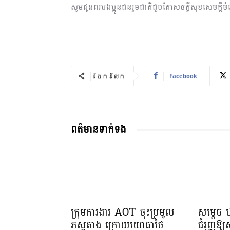
សូមជូនពរបងប្អូនជនរួមជាតិជួបតែសេចក្តីសុខសេចក្តីច
Facebook
ចែករំលែក
ពត៌មានទាក់ទង
ក្រុមការងារ AOT ចុះប្រមូល
សម្តេច 
ភស្តុតាង ក្រោយយោធាថៃ
ជំរុញឱ្