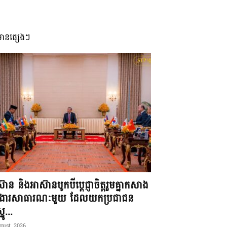
មានផ្សេងៗ
៊ាន និងអាស៊ានបូកបីប្តេជ្ញាចិត្តរួមគ្នាកសាង
ខងារសាធារណៈមួយ ដែលយកប្រជាជន
នូ...
gust, 2026