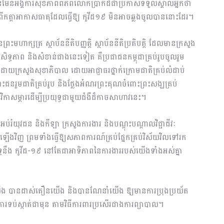
វើបានមែនអង្គការសុខភាពពិភពលោកប្រាកដជាប្រកាសទទួលស្គាល់អ្នកថា
នមកពីកត្តាអាកាសធាតុដែលធ្វើឱ្យ កូវីដ១៩ មិនអាចឆ្លងចូលបាននោះដែរ។
ះមហាក្សត្រ ស្ថាប័ននីតិបញ្ញត្តិ ស្ថាប័ននីតិប្រតិបត្តិ ដែលមានក្រសួង
្រសិទ្ធភាព និងសំខាន់ជាងនេះទៀត គឺប្រជាជនកម្ពុជាគ្រប់រូបចូលរួម
ដោយក្រសួងសុខាភិបាល ដោយអាជ្ញាធរថ្នាក់ក្រោមជាតិគ្រប់លំដាប់
ជនរួមជាតិគ្រប់រូប និងថ្លែងអំណរព្រះគុណចំពោះព្រះសង្ឃគ្រប់
កាសម្ភារដើម្បីប្រយុទ្ធជាមួយជំងឺដ៏កាចសាហាវនេះ។
ួងអប់រំយុវជន និងកីឡា ក្រសួងការងារ និងបណ្តុះបណ្តាលវិជ្ជាជីវៈ
ើងវិញ ព្រមទាំងធ្វើឱ្យសភាពការណ៍គ្រប់ផ្នែកគ្រប់វិស័យវិលទៅរក
រយុទ្ធនឹង កូវីដ-១៩ នៅតែជាអាទិភាពនៃការងាររបស់យើងទាំងអស់គ្នា
លឹកយើង បានដាស់តឿនយើង និងបានណែនាំយើង ឱ្យមានការប្រុងប្រយ័ត
ការទប់ស្កាត់ជាមុន តាមវិធីការពារប្រសើរជាងការព្យាបាល។