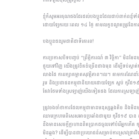
ខ្ញុំក៏សូមអរគុណផងដែរដល់បងប្អូនដែលជាប់ពាក់ពន្ធ
ដោយឡែករយៈពេល ១៤ ថ្ងៃ តាមលក្ខខណ្ឌតម្រូវនៃការធ
បងប្អូនជនរួមជាតិជាទីគោរព!
ការប្រកាសបិទបញ្ចប់ “ព្រឹត្តិការណ៍ ៣ វិច្ឆិកា” មិនម
ផ្ទុយទៅវិញ យើងត្រូវខិតខំច្រើនជាងមុន ដើម្បីទប
លាងដៃ ការរក្សាគម្លាតសុវត្ថិភាព។ល។ តាមការណែនា
រួម និងប្រជាជនកម្ពុជានិយាយដោយឡែក ស្អប់ កូវីដ១៩
តែវាថែមទាំងស្រ​ឡាញ់យើងទៀតផង ដែលការស្រឡាញ់រ
ត្រូវចងចាំថាការដែលកម្ពុជាមានមនុស្សឆ្លងតិច និងម
ឈាមក្រហមពិសេសអាចប្រឆាំងជាមួយ កូវីដ១៩ បាន ដូច
នឹងមានសេចក្តីក្លាហានពិតប្រាកដចូលទៅបំរើអ្នកកើត ក
មិនឆ្លង? ដើម្បីបានជាប្រយោជន៍សម្រាប់ការស្រាវជ្រា