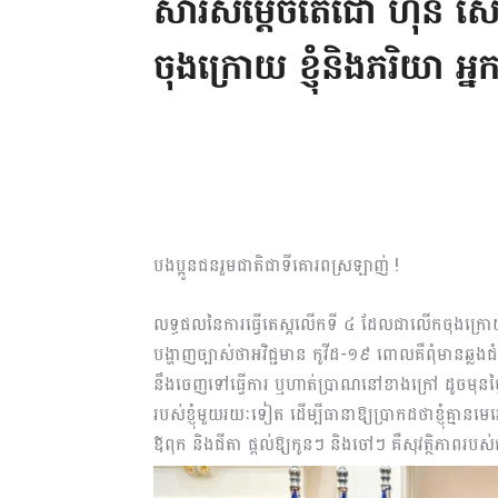
សារសម្តេចតេជោ ហ៊ុន សែ
ចុងក្រោយ ខ្ញុំនិងភរិយា អ
បងប្អូនជនរួមជាតិជាទីគោរពស្រឡាញ់ !
លទ្ធផលនៃការធ្វើតេស្តលើកទី ៤ ដែលជាលើកចុងក្រោយគ
បង្ហាញច្បាស់ថាអវិជ្ជមាន កូវីដ-១៩ ពោលគឺពុំមានឆ្លងជំ
នឹងចេញទៅធ្វើការ ឬហាត់ប្រាណនៅខាងក្រៅ ដូចមុនថ្ងៃទី 
របស់ខ្ញុំមួយរយៈទៀត ដើម្បីធានាឱ្យប្រាកដថាខ្ញុំគ្ម
ឪពុក និងជីតា ផ្តល់ឱ្យកូន​ៗ និងចៅៗ គឺសុវត្ថិភាពរ