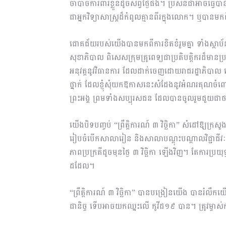
ចាំបាច់ការពារខ្លួនដូចសព្វថ្ងៃផង។ ប្រសិនជាអាចធ្
ជាអ្នកវិទ្យាសាស្ត្រដ៏កំពូលគ្មានពីរក្នុងលោក។ ឬបា
ជោគជ័យរបស់យើងបានមកពីការខិតខំរួមគ្នា ទាំងស្ថាប័នព្រ
សុខាភិបាល ពិសេសក្រុមគ្រូពេទ្យជាប្រតិបត្តិករដ៏មានប
អនុវត្តនូវវិធានការ ដែលដាក់ចេញដោយរាជរដ្ឋាភិបាល 
ថ្នាក់ ដែលខ្ញុំសុំយកឱកាសនេះសំដែងនូវអំណរគុណចំពោះ
ព្រះអង្គ ព្រមទាំងសប្បុរសជន ដែលបានចូលរួមជួយជាថវិ
យើងបិទបញ្ចប់ “ព្រឹត្តិការណ៍ ៣ វិច្ឆិកា” សំដៅឱ្យក្រស
រៀបចំបើកសាលារៀន និងសាលាបណ្តុះបណ្តាលវិជ្ជាជីវៈឡ
ភាពប្រក្រតីដូចមុនថ្ងៃ ៣ វិច្ឆិកា ឡើងវិញ។ តែការប្
ដដែល។
“ព្រឹត្តិការណ៍ ៣ វិច្ឆិកា” បានបង្រៀនយើង បានរំ
ជានិច្ច ទើបអាចយកឈ្នះលើ កូវីដ១៩ បាន។ ត្រូវម្ចាស់