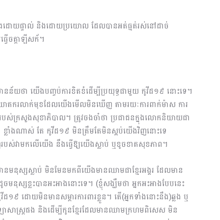
័ទាំងដោយផ្ទាល់ និងដោយប្រយោល ដែលបានអត់ធ្មត់រស់នៅដាច់
្វើចត្តាឡីសក័។
ែនមានន័យថា យើងបញ្ចប់ការខិតខំដើម្បីប្រយុទ្ធជា​មួយ ​កូវីដ១៩ នោះទេ។
់ស្កាត់ឃាតករលាក់មុខដែលយើងមើលមិនឃើញ តាមរយៈការពាក់ម៉ាស ការ
ំរបស់ក្រសួងសុខាភិបាល។ ត្រូវចងចាំថា ប្រជាជនក្នុងលោកនិយាយជា
 ខ្លាំងណាស់ តែ កូវីដ១៩ មិនត្រឹមតែមិនស្អប់យើងវិញនោះទេ
បស់វាមកលើយើង នឹងធ្វើឱ្យយើងស្លាប់ ឬខូចខាតសុខភាព។
ិនមានមនុស្សស្លាប់ មិនមែនមកពីយើងមានឈាមជាខ្មែរអង្គរ ដែលមាន
មនុស្សខ្លះបានអះអាងនោះទេ។ (ខ្ញុំសង្ឃឹមថា អ្នកអះអាងបែបនេះ
ូវីដ​១៩ ដោយមិនមានសម្ភារការពារខ្លួន។ តើ(អ្នកទាំងនោះនឹង)ឆ្លង ឬ
វវិទ្យាសាស្ត្រផង និងដើម្បីកូនខ្មែរដែលមានឈាមក្រហមពិសេស មិន