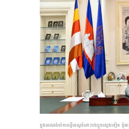
ក្នុងពេលរង់ចាំការធ្វើតេស្តចំពោះបងប្អូនផ្សេងទៀត ខ្ញុំអា