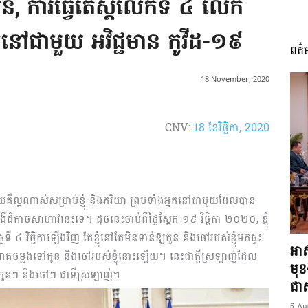
ន, ការធ្វើតេស្តលើកទី ៤ លើក
្នកនៅជាមួយ អវិជ្ជមាន កូវីដ-១៩
ពត៌
I
18 November, 2020
CNV:
18 ខែ​វិច្ឆិកា, 2020
អង្គ
ឺល្អណាស់សម្រាប់ខ្ញុំ និងភរិយា ព្រមទាំងអ្នកនៅជាមួយដែលបាន
ងឺដ៏កាចសាហាវនេះទេ។ ដូចនេះចាប់ពីថ្ងៃស្អែក ១៩ វិច្ឆិកា ២០២០, ខ្ញុំ
៤ វិច្ឆិកាឡើងវិញ តែខ្ញុំនៅតែមិនទាន់ឱ្យកូន និងចៅរបស់ខ្ញុំមកផ្ទះ
ភាព​
អាស
ានមេរោគចម្លងទៅកូន និងចៅរបស់ខ្ញុំនោះឡើយ។ នេះជាក្តីស្រឡាញ់ដែល
មុ
បស់កូនៗ និងចៅៗ ជាទីស្រឡាញ់។
ជាស្
5 Au