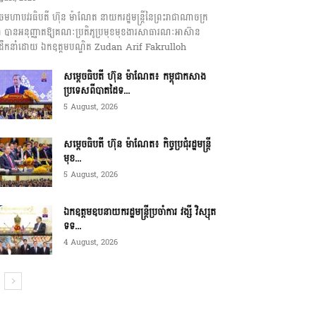
េចមហាបវរធិបតី ហ៊ុន ម៉ាណែត នាយករដ្ឋមន្ត្រីនៃព្រះរាជាណាចក្រ
ុជា បានអនុញ្ញាតឱ្យគណៈប្រតិភូប្រមុខមុខងារសាធារណៈអាស៊ាន
ឹកនាំដោយ ឯកឧត្តមបណ្ឌិត Zudan Arif Fakrulloh
សម្ដេចធិបតី ហ៊ុន ម៉ាណែត៖ កម្ពុជាកសាង
ប្រទេសពីបាតដៃទ...
5 August, 2026
សម្ដេចធិបតី ហ៊ុន ម៉ាណែត៖ កិច្ចប្រជុំរដ្ឋមន្ត្រី
មុខ...
5 August, 2026
ឯកឧត្តមឧបនាយករដ្ឋមន្ត្រីប្រចាំការ វង្សី វិស្សុត
ទទ...
4 August, 2026