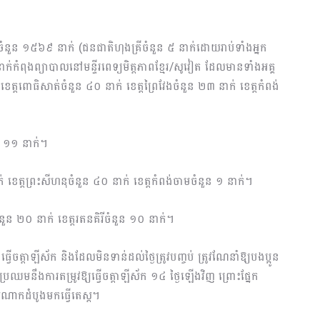
នចំនួន ១៥៦៩ នាក់ (ជនជាតិហុងគ្រីចំនួន ៥ នាក់ដោយរាប់ទាំងអ្នក
ាក់កំពុងព្យាបាលនៅមន្ទីរពេទ្យមិត្តភាពខ្មែរ/សូវៀត ដែលមានទាំងអគ្គ
 ខេត្តពោធិសាត់ចំនួន ៤០ នាក់ ខេត្តព្រៃវែងចំនួន ២៣ នាក់ ខេត្តកំពង់
នួន ១១ នាក់។
ាក់ ខេត្តព្រះសីហនុចំនួន ៤០ នាក់ ខេត្តកំពង់ចាមចំនួន ១ នាក់។
ចំនួន ២០ នាក់ ខេត្តរតនគិរីចំនួន ១០ នាក់។
វើចត្តាឡីស័ក និងដែលមិនទាន់ដល់ថ្ងៃត្រូវបញ្ចប់ ត្រូវណែនាំឱ្យបងប្អូន
្រូវប្រឈមនឹងការតម្រូវឱ្យធ្វើចត្តាឡីស័ក ១៤ ថ្ងៃឡើងវិញ ព្រោះផ្នែក
ណាក​ដំបូងមកធ្វើតេស្ត។