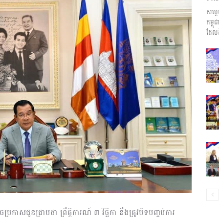
សម្ត
ព័ត៌មាន​
កម្ព
ដែលដ
និង
ប្រតិកម្ម
រហ័ស
ចប្រកាសជូនជ្រាបថា ព្រឹត្តិការណ៍ ៣ វិច្ឆិកា នឹងត្រូវបិទបញ្ចប់ការ