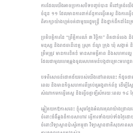
ការដែលយើងអាចប្រកាសបិទបញ្ចប់បាន គឺនៅត្រង់យើងគ
ចំនួន ១១ ដែលមានការពាក់ព័ន្ធការធ្វើតេស្ត និងការធ្វើ
ពិភាក្សាយ៉ាងហ្មត់ចត់ជាមួយរដ្ឋមន្ត្រី និងថ្នាក់ដឹកនាំ
ប្រតិបត្តិការនៃ “ព្រឹត្តិការណ៍ ៣ វិច្ឆិកា” ពិតជាធំធេង 
មនុស្ស និងរាជធានីខេត្ត ស្រុក ខ័ណ្ឌ ក្រុង ឃុំ សង្កា
ត្រឹមត្រូវ មានការខិតខំ មានសាមគ្គីភាព និងសហការល
ដែលជាមូលហេតុឆ្លងចូលសហគមន៍បង្កជាគ្រោះមហន្តរ
បទពិសោធន៍ជោគជ័យរបស់យើងនៅពេលនេះ ក៏ដូចជាពេល
ពេល និងមានកិច្ចសហការពីគ្រប់តួអង្គពាក់ព័ន្ធ ដើម្ប
សំណាកមកធ្វើតេស្ត និងធ្វើចត្តាឡីស័ករយៈពេល ១៤ ថ្
ឆ្លៀតយកឱកាសនេះ ខ្ញុំសូមថ្លែងអំណរគុណយ៉ាងជ្រាលជ្រ
ចំពោះជំងឺឆ្លងដ៏កាចសាហាវ ធ្វើការទាំងយប់ទាំងថ្ងៃដ
ចំពោះវិទ្យាស្ថានប៉ាស្ទ័រកម្ពុជា វិទ្យាស្ថានជាតិស
ការទទួលខុសត្រូវខ្ពស់។