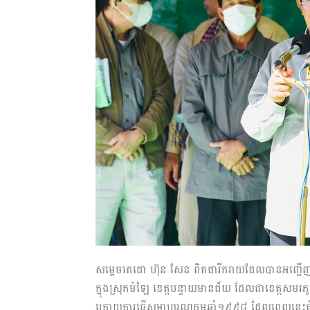
សម្តេចតេជោ ហ៊ុន សែន ពិតជារីករាយដែលបានអញ្ជើញ
ក្នុងស្រុកម៉ឡៃ ខេត្តបន្ទាយមានជ័យ ដែលជាខេត្តសមរភូមិ
ក្រោយការធ្វើសមាហរណកម្មឆ្នាំ១៩៩៨ ដែលពេលនេះតំបន