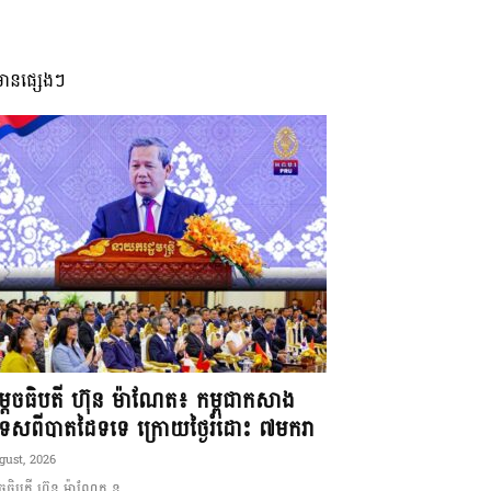
មានផ្សេងៗ
ដេចធិបតី ហ៊ុន ម៉ាណែត៖ កម្ពុជាកសាង
ទេសពីបាតដៃទទេ ក្រោយថ្ងៃរំដោះ ៧មករា
gust, 2026
ចធិបតី ហ៊ុន ម៉ាណែត ន...