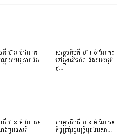
ិបតី ហ៊ុន ម៉ាណែត
សម្តេចធិបតី ហ៊ុន ម៉ាណែត៖
បណ្តុះសមត្ថភាពពិត
នៅក្នុងជីវិតពិត និងសមរភូមិ
.
គ្ម...
ិបតី ហ៊ុន ម៉ាណែត៖
សម្ដេចធិបតី ហ៊ុន ម៉ាណែត៖
កសាងប្រទេសពី
កិច្ចប្រជុំរដ្ឋមន្ត្រីមុខងារសា...