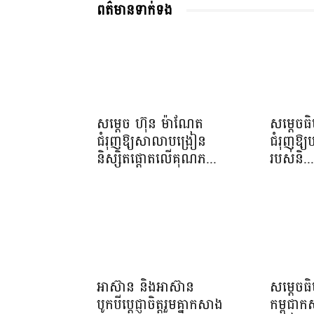
ពត៌មានទាក់ទង
សម្តេច ហ៊ុន ម៉ាណែត
សម្តេចធ
ជំរុញឱ្យសាលាបង្រៀន
ជំរុញឱ្យ
និស្សិតផ្តោតលើគុណភ...
របស់និ..
អាស៊ាន និងអាស៊ាន
សម្ដេចធ
បូកបីប្តេជ្ញាចិត្តរួមគ្នាកសាង
កម្ពុជា