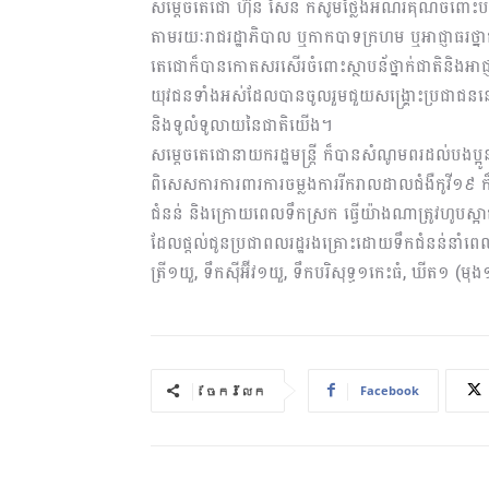
សម្តេចតេជោ ហ៊ុន សែន ក៏សូមថ្លែងអំណរគុណចំពោះបណ្ត
តាមរយៈរាជរដ្ឋាភិបាល ឬកាកបាទក្រហម ឬអាជ្ញាធរថ្នាក
តេជោក៏បានកោតសរសើរចំពោះស្ថាបន័ថ្នាក់ជាតិនិងអាជ្ញាធរ
យុវជនទាំងអស់ដែលបានចូលរួមជួយសង្រ្គោះប្រជាជននៅត
និងទូលំទូលាយនៃជាតិយើង។
សម្ដេចតេជោនាយករដ្ឋមន្ត្រី ក៏បានសំណូមពរដល់បងប្អ
ពិសេសការការពារការចម្លងការរីករាលដាលជំងឺកូវី១
ជំនន់ និងក្រោយពេលទឹកស្រក ធ្វើយ៉ាងណាត្រូវហូប
ដែលផ្តល់ជូនប្រជាពលរដ្ឋរងគ្រោះដោយទឹកជំនន់នាំពេល
ត្រី១យួ, ទឹកស៊ីអ៊ីវ១យួ, ទឹកបរិសុទ្ធ១កេះធំ, ឃីត១ 
Facebook
ចែករំលែក