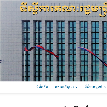
ទំព័រដើម
រាជរដ្ឋាភិបាល
ព័ត៌មានទូទៅ