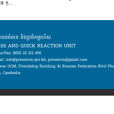
េ ក្...
ភាពពត៌មាន និងប្រតិកម្មរហ័ស
SS AND QUICK REACTION UNIT
e/Fax: (855) 23 212 490
il: info@pressocm.gov.kh, pressocm@gmail.com
ess: OCM, Friendship Building, 41 Russian Federation Blvd P
, Cambodia.