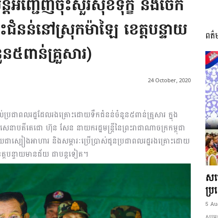
្តអញ្ជើញចុះសួរសុខទុក្ខ និងចែក
ំនន់នៅស្រុកម៉ាឡៃ ខេត្តបន្ទាយ
ពត៌
I
៥ពាន់គ្រួសារ)
24 October, 2020
អង្គ
់ប្រជាពលរដ្ឋដែលរងគ្រោះដោយទឹកជំនន់ចំនួន៥ពាន់គ្រួសារ ក្នុង
សេនាបតីតេជោ ហ៊ុន សែន នាយករដ្ឋមន្ត្រីនៃព្រះរាជាណាចក្រកម្ពុជា
យជាស្បៀងអាហារ និងសម្ភារៈប្រើប្រាស់ជូនប្រជាពលរដ្ឋរងគ្រោះដោយ
ខេត្តបន្ទាយមានជ័យ ជាបន្តទៀត។
ភាព​
សម្
ប្រ
5 Au
សម្ដេ