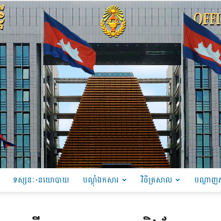
ទស្សនៈ-នយោបាយ
បណ្ដុំឯកសារ
វិចិត្រសាល
បណ្តាញស
PRU