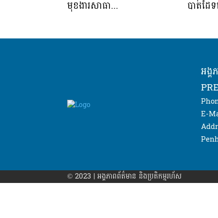
មុខងារសាធា...
បាតដៃទទ
អង្គ
PRE
Phon
E-Ma
Addr
Penh
© 2023 | អង្គភាព​ព័ត៌មាន​ និងប្រតិកម្មរហ័ស