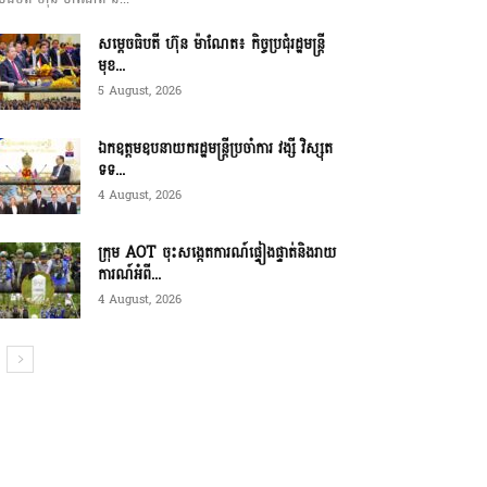
សម្ដេចធិបតី ហ៊ុន ម៉ាណែត៖ កិច្ចប្រជុំរដ្ឋមន្ត្រី
មុខ...
5 August, 2026
ឯកឧត្តមឧបនាយករដ្ឋមន្ត្រីប្រចាំការ វង្សី វិស្សុត
ទទ...
4 August, 2026
ក្រុម AOT ចុះសង្កេតការណ៍ផ្ទៀងផ្ទាត់និងរាយ
ការណ៍អំពី...
4 August, 2026