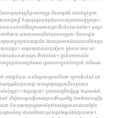
្តាំសាកសួរសុខទុក្ខពីព្រះមហាក្សត្រ និងសម្តេចម៉ែ ដល់បងប្អូនប្រជា
្ឋមន្ត្រី ក៏សូមចូលរួមនូវទុក្ខលំបាករបស់ប្រជាពលរដ្ឋក្នុងគ្រោះ
រដែលបានបាត់បង់ជីវិតក្នុងពេលមានគ្រោះទឹកជំនន់នេះផងដែរ។ សម្តេច
ាងណាក៏ដោយ ពេលនេះពេលយើងកំពុងមានទុក្ខនោះ គឺមានកម្លាំង
ុងការជួយបងប្អូនប្រជាពលរដ្ឋយើង ដែលរហូតមកដល់ពេលនេះយើងទទួល
៨លានដុល្លារ។ សម្តេចតេជោបានបន្តទៀតថា ក្នុងកាលៈទេសៈនេះ
គ្នាទប់ទល់ការលំបាកដោយគ្រោះទឹកជំនន់ផង។ ក្នុងដំណាក់កាលនៃ
ប្អូនប្រជាពលរដ្ឋទាំងអស់ ត្រូងការពារខ្លួនជាប់ជាប្រចាំ ជាពិសេស
ថា រាជរដ្ឋាភិបាល បានគិតរួចជាស្រេចហើយថា ក្រោយទឹកជំនន់ រាជ
ូជស្រូវមិនប្រកាន់រដូវ ដោយក្នុងមួយគ្រួសារនឹងទទួលបាន
ប៉ុណ្ណោះ។ ជាមួយគ្នានោះ ប្រជាពលរដ្ឋមិនធ្វើស្រូវ តែពួកគាត់ដាំ
ខដំណាំ ដើម្បីទុកបង្ករបង្កើនផលក្រោយទឹកស្រក់វិញ ថែមទាំងមានគ្រឿង
េជោ ក៏បានអោយក្រសួងពាក់ព័ន្ធទាំងអស់ត្រូវមានការវាយតម្លៃនៃ
េសក្រសួងកសិកម្ម ដោយយើងដោះស្រាយជូនតែអ្នកដែលខូចខាតទេ។