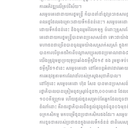
ការអភិវឌ្ឍលើគ្រប់វិស័យ។
សម្តេចតេជោនាយករដ្ឋមន្ត្រី ក៏បានពាំនាំនូវព្រះរាជសារផ
ពលរដ្ឋដែលរងគ្រោះដោយទឹកជំនន់នេះ។ សម្តេចតេជោនាយករដ
ដោយទឹកជំនន់នេះ និងចូលរួមរំលែកទុក្ខ ចំពោះគ្រួសា
តេជោនាយករដ្ឋមន្ត្រីបានមានប្រសាសន៍ថា ទោះជាយ៉
មហាជនជាច្រើនបានចូលរួមយ៉ាងសស្រាក់សស្រាំ ក្ន
បានការបរិច្ចាគថវិកាពីបណ្តាសប្បុរសជនប្រមាណជាង
យើងត្រូវរួមគ្នាប្រយុទ្ធប្រឆាំងជម្ងឺកូវីដ១៩ ផង រួម
ជម្ងឺកូវីដ១៩នេះ សម្តេចតេជោ នៅតែបន្តអំពាវនាវអោយបង
ការអនុវត្តតាមការណែនាំរបស់ក្រសួងសុខាភិបាល។
នៅថ្ងៃនេះ សម្តេចតេជោ ហ៊ុន សែន បានមានប្រសាសន៍
រដ្ឋាភិបាលបានត្រៀមពូជស្រូវចំនួន២,០០០តោន ដែលជាព
១០០គីឡូក្រាម ហើយផ្តល់ជូនសម្រាប់តែអ្នកដែលខូចខាតតែ
ដំណាំនោះ គឺរាជរដ្ឋាភិបាលនឹងផ្តល់នូវពូជចំនួន០៦មុ
ចក្រកសិកម្ម មកបម្រើជូនប្រជាកសិករផងដែរ។ សម្តេចត
ការខូចខាតរបស់ប្រជាជនក្នុងពេលទឹកជំនន់ ជាពិស