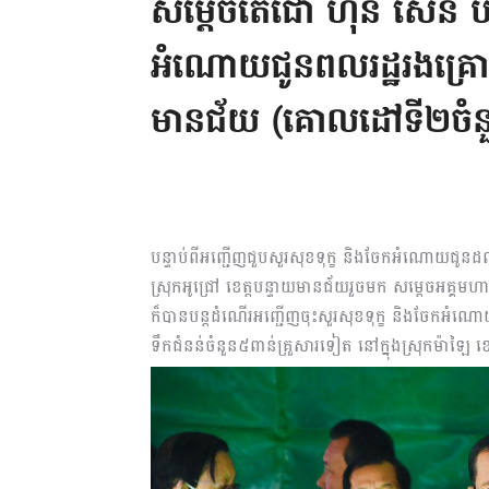
សម្តេចតេជោ ហ៊ុន សែន បន
អំណោយជូនពលរដ្ឋរងគ្រោះជ
មានជ័យ (គោលដៅទី២ចំនួន
បន្ទាប់ពីអញ្ជើញជួបសួរសុខទុក្ខ និងចែកអំណោយជូនដល
ស្រុកអូជ្រៅ ខេត្តបន្ទាយមានជ័យរួចមក សម្តេចអគ្គមហា
ក៏បានបន្តដំណើរអញ្ជើញចុះសួរសុខទុក្ខ និងចែកអំណោ
ទឹកជំនន់ចំនួន៥ពាន់គ្រួសារទៀត នៅក្នុងស្រុកម៉ាឡៃ 