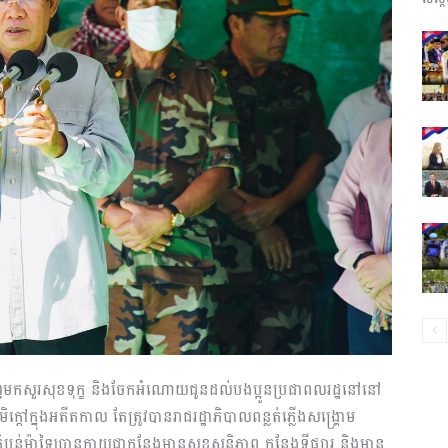
ព័ត៌មាន​
និង
ប្រតិកម្ម
មកសួរសុខទុក្ខ និងចែកអំណោយជូនដល់បងប្អូនប្រជាពលរដ្ឋនៅនៅ
ក្តៅក្នុងអតីតកាល តែត្រូវបានរាជរដ្ឋាភិបាលពន្លត់ភ្លើងសង្គ្រោម
រហ័ស
់ម៉ាឡៃបានក្លាយជាកន្លែងមានសុខសន្តិភាព កន្លែងទីផ្សារ និងមាន