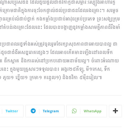
ាសប្បុរសជន ដែលជួយផ្តល់ជាថវិកាក្តីជាសម្ភារៈស្បៀងអាហារក្តី
់ក្រោមជាតិក្នុងការចុះចែកផ្ទាល់ដល់ប្រជាជនដែលរងគ្រោះ។​ សម្តេច
គ្រប់លំដាប់ថ្នាក់ កងកម្លាំងប្រដាប់អាវុធគ្រប់ប្រភេទ ព្រះសង្ឃក្រុម
ំបន់រងគ្រោះដែលនេះ ដែលបានបង្ហាញនូវកម្លាំងសាមគ្គីភាពដ៏រឹងមាំ
ូនប្រជាពលរដ្ឋទាំងអស់ត្រូវចូលរួមថែរក្សាសុខភាពជាអោយបានល្អ ជា
៩ ក៏ដូចជាជំងឺអសន្នរោគផ្សេងៗ ដែលអាចកើតមានឡើងនៅពេលទឹក
ស្អាត ផឹកស្អាត និងការរស់នៅប្រកបដោយអនាម័យល្អ។ ចំពោះអំណោយ
នេះ ក្នុងមួយគ្រួសារៗទទួលបាន៖ អង្ករ២៥គីឡូ, មី១កេស, ទឹក
(មុង១ ភួយ១ ខ្នើយ១ ក្រមា១ កន្ទេល១) និងថវិកា ៥ម៉ឺនរៀល៕
Twitter
Telegram
WhatsApp