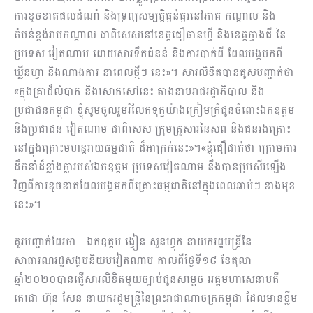
ការខូចខាតផលដំណាំ និងទ្រព្យសម្បត្តិធ្ងន់ធ្ងរនៅភាគ កណ្តាល និង
តំបន់ខ្ពង់រាបកណ្តាល ជាពិសេសនៅខេត្តជឿធានហ្វី និងខេត្តក្វាងជី នៃ
ប្រទេស វៀតណាម ដោយសារទឹកជំនន់ និងការបាក់ដី ដែលបង្កមកពី
ឃ្លីនហ្វា និងណាងការ នាពេលថ្មីៗ នេះ»។ សារលិខិតបានគូសបញ្ជាក់ថា
«ក្នុងគ្រាដ៏លំបាក និងសោកសៅនេះ តាងនាមរាជរដ្ឋាភិបាល និង
ប្រជាជនកម្ពុជា ខ្ញុំសូមចូលរួមរំលែកទុក្ខយ៉ាងក្រៀមក្រំជូនចំពោះឯកឧត្តម
និងប្រជាជន វៀតណាម ជាពិសេស ក្រុមគ្រួសារនៃសព និងជនរងគ្រោះ
នៅក្នុងគ្រោះមហន្តរាយធម្មជាតិ ដ៏អាក្រក់នេះ»។«ខ្ញុំជឿជាក់ថា ក្រោមការ
ដឹកនាំដ៏ខ្លាំងក្លារបស់ឯកឧត្តម ប្រទេសវៀតណាម នឹងបានប្រសើរឡើង
វិញពីការខូចខាតដែលបង្កមកពីគ្រោះធម្មជាតិនៅក្នុងពេលឆាប់ៗ ខាងមុខ
នេះ»។
គួរបញ្ជាក់ដែរថា ឯកឧត្ដម ង្វៀន សួនហ្វុក នាយករដ្ឋមន្ត្រីនៃ
សាធារណរដ្ឋសង្គមនិយមវៀតណាម កាលពីថ្ងៃទី១៨ ខែតុលា
ឆ្នាំ២០២០បានផ្ញើសារលិខិតមួយច្បាប់ជូនសម្ដេច អគ្គមហាសេនាបតី
តេជោ ហ៊ុន សែន នាយករដ្ឋមន្ត្រីនៃព្រះរាជាណាចក្រកម្ពុជា ដែលមានខ្លឹម