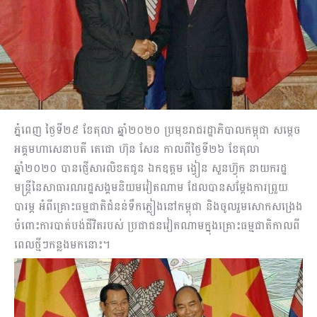
ភ្នំពេញ ថ្ងៃទី២៩ ខែតុលា ឆ្នាំ២០២០ ប្រមុខរាជរដ្ឋាភិបាលកម្ពុជា សម្ដេច
អគ្គមហាសេនាបតី តេជោ ហ៊ុន សែន កាលពីថ្ងៃទី២៦ ខែតុលា
ឆ្នាំ២០២០ បានផ្ញើសារលិខតជូន ឯកឧត្តម ង្វៀន សួនហ៊្វុក នាយករដ្ឋ
មន្ត្រីនៃសាធារណរដ្ឋសង្គមនិយមវៀតណាម ដែលបានសម្ដែងការព្រួយ
បារម្ភ អំពីគ្រោះធម្មជាតិជំនន់ទឹកភ្លៀងនៅកម្ពុជា និងចូលរួមសោកសង្រេង
ចំពោះការបាត់បង់ជីវិតរបស់ ប្រជាជនវៀតណាមក្នុងគ្រោះធម្មជាតិកាលពី
ពេលថ្មីៗកន្លងមកនោះ។