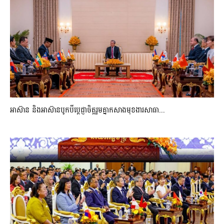
អាស៊ាន និងអាស៊ានបូកបីប្តេជ្ញាចិត្តរួមគ្នាកសាងមុខងារសាធា...