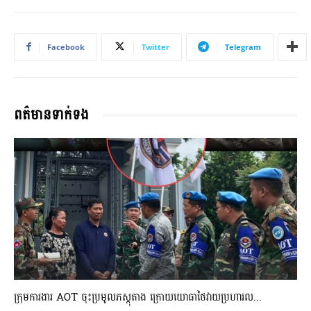
Facebook
Twitter
Telegram
ពត៌មានទាក់ទង
ក្រុមការងារ AOT ចុះប្រមូលភស្តុតាង ក្រោយយោធាថៃវាយប្រហារល...