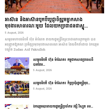
អាស៊ាន និងអាស៊ានបូកបីប្តេជ្ញាចិត្តរួមគ្នាកសាង
មុខងារសាធារណៈមួយ ដែលយកប្រជាជនជាស្នូ...
5 August, 2026
សម្តេចមហាបវរធិបតី ហ៊ុន ម៉ាណែត នាយករដ្ឋមន្ត្រីនៃព្រះរាជាណាចក្រកម្ពុជា បាន
អនុញ្ញាតឱ្យគណៈប្រតិភូប្រមុខមុខងារសាធារណៈអាស៊ាន ដែលដឹកនាំដោយ ឯកឧត្តម
បណ្ឌិត Zudan Arif Fakrulloh
សម្ដេចធិបតី ហ៊ុន ម៉ាណែត៖ កម្ពុជាកសាងប្រទេសពី
បាតដៃទ...
5 August, 2026
សម្ដេចធិបតី ហ៊ុន ម៉ាណែត៖ កិច្ចប្រជុំរដ្ឋមន្ត្រីមុខ...
5 August, 2026
ឯកឧត្តមឧបនាយករដ្ឋមន្ត្រីប្រចាំការ វង្សី វិស្សុត ទទ...