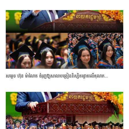
សម្តេច ហ៊ុន ម៉ាណែត ជំរុញឱ្យសាលាបង្រៀននិស្សិតផ្តោតលើគុណភ...