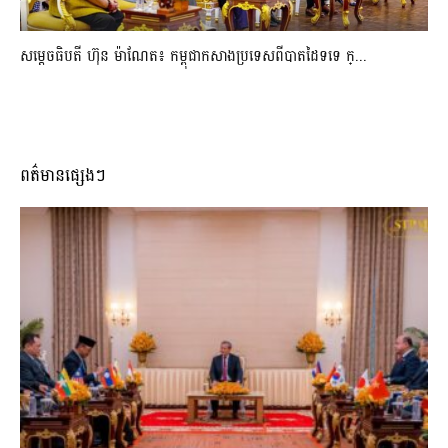
សម្ដេចធិបតី ហ៊ុន ម៉ាណែត៖ កម្ពុជាកសាងប្រទេសពីបាតដៃទទេ ក្...
ពត៌មានផ្សេងៗ