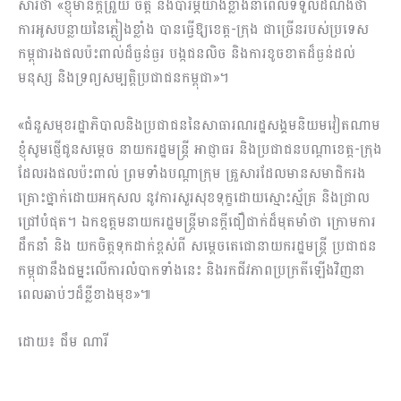
សារថា «ខ្ញុំមានក្ដីព្រួយ ចិត្ត និងបារម្ភយ៉ាងខ្លាំងនាពេលទទួលដំណឹងថា
ការអូសបន្លាយនៃភ្លៀងខ្លាំង បានធ្វើឱ្យខេត្ត-ក្រុង ជាច្រើនរបស់ប្រទេស
កម្ពុជារងផលប៉ះពាល់ដ៏ធ្ងន់ធ្ងរ បង្កជនលិច និងការខូចខាតដ៏ធ្ងន់ដល់
មនុស្ស និងទ្រព្យសម្បត្តិប្រជាជនកម្ពុជា»។
«ជំនួសមុខរដ្ឋាភិបាលនិងប្រជាជននៃសាធារណរដ្ឋសង្គមនិយមវៀតណាម
ខ្ញុំសូមផ្ញើជូនសម្ដេច នាយករដ្ឋមន្ត្រី អាជ្ញាធរ និងប្រជាជនបណ្ដាខេត្ត-ក្រុង
ដែលរងផលប៉ះពាល់ ព្រមទាំងបណ្ដាក្រុម គ្រួសារដែលមានសមាជិករង
គ្រោះថ្នាក់ដោយអកុសល នូវការសួរសុខទុក្ខដោយស្មោះស្ម័គ្រ និងជា្រល
ជ្រៅបំផុត។ ឯកឧត្តមនាយករដ្ឋមន្រ្តីមានក្ដីជឿជាក់ដ៏មុតមាំថា ក្រោមការ
ដឹកនាំ និង យកចិត្តទុកដាក់ខ្ពស់ពី សម្ដេចតេជោនាយករដ្ឋមន្ត្រី ប្រជាជន
កម្ពុជានឹងជម្នះលើការលំបាកទាំងនេះ និងរកជីវភាពប្រក្រតីឡើងវិញនា
ពេលឆាប់ៗដ៏ខ្លីខាងមុខ»៕
ដោយ៖ ជឹម ណារី