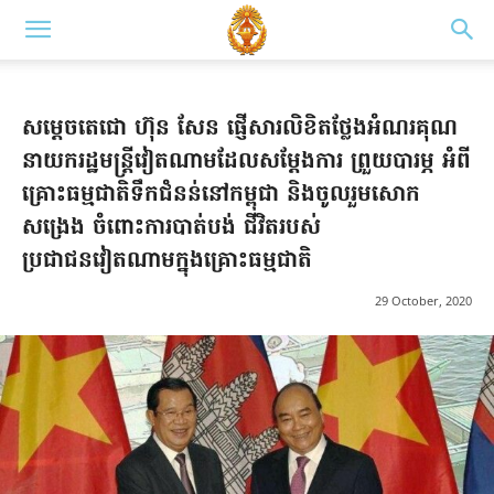
សម្ដេចតេជោ ហ៊ុន សែន ផ្ញើសារលិខិតថ្លែងអំណរគុណ
នាយករដ្ឋមន្ត្រីវៀតណាមដែលសម្ដែងការ ព្រួយបារម្ភ អំពី
គ្រោះធម្មជាតិទឹកជំនន់នៅកម្ពុជា និងចូលរួមសោក
សង្រេង ចំពោះការបាត់បង់ ជីវិតរបស់
ប្រជាជនវៀតណាមក្នុងគ្រោះធម្មជាតិ
29 October, 2020