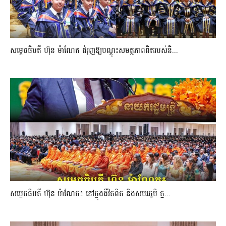
សម្តេចធិបតី ហ៊ុន ម៉ាណែត ជំរុញឱ្យបណ្តុះសមត្ថភាពពិតរបស់និ...
សម្តេចធិបតី ហ៊ុន ម៉ាណែត៖ នៅក្នុងជីវិតពិត និងសមរភូមិ គ្ម...