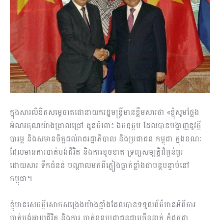
ក្នុងសារលិខិតសម្ដេចតេជោនាយករដ្ឋមន្ត្រីមានខ្លឹមសារថា «ខ្ញុំសូមថ្លែង
អំណរគុណយ៉ាងជ្រាលជ្រៅ ជូនចំពោះ ឯកឧត្តម ដែលបានបង្ហាញនូវក្តី
បារម្ភ និងសមានចិត្តដល់រាជរដ្ឋាភិបាល និងប្រជាជន កម្ពុជា ក្នុងខណៈ
ដែលមានការបាត់បង់ជីវិត និងការខូចខាត ទ្រព្យសម្បត្តិដ៏ធ្ងន់ធ្ងរ
ដោយសារ ទឹកជំនន់ បណ្តាលមកពីភ្លៀងធ្លាក់ខ្លាំងជាបន្តបន្ទាប់នៅ
កម្ពុជា។
ខ្ញុំមានសេចក្តីសោកសង្រេងយ៉ាងខ្លាំងដែលបានទទួលព័ត៌មានអំពីការ
បាត់បង់អាយុជីវិត និងការ បាត់ខ្លួនប្រជាជនជាច្រើននាក់ ក៏ដូចជា