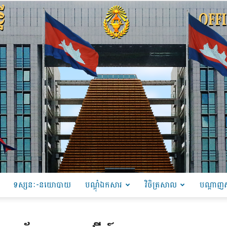
ទស្សនៈ-នយោបាយ
បណ្ដុំឯកសារ
វិចិត្រសាល
បណ្តាញស
PRU