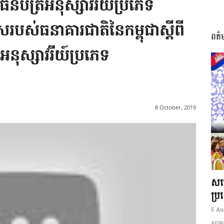
ធនប័ត្រអនុស្សាវរីយ៍ប្រភេទ
ស់ធនាគារជាតិនៃកម្ពុជាស្តីពី
ពត៌
I
នុស្សាវរីយ៍ប្រភេទ
អង្គ
8 October, 2019
ភាព​
សម្
ប្រ
5 Au
សម្ដេ