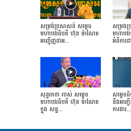
សម្រង់ប្រសាសន៍ សម្ដេច
សម្រងប
មហាបវរធិបតី ហ៊ុន ម៉ាណែត
មហាបវរធ
អញ្ជើញជាអ...
អំពីការដ
សុន្ទរកថា របស់ សម្ដេច
សម្តេចធ
មហាបវរធិបតី ហ៊ុន ម៉ាណែត
នឹងអញ្ជ
ក្នុង សន្ន...
ការងារ..