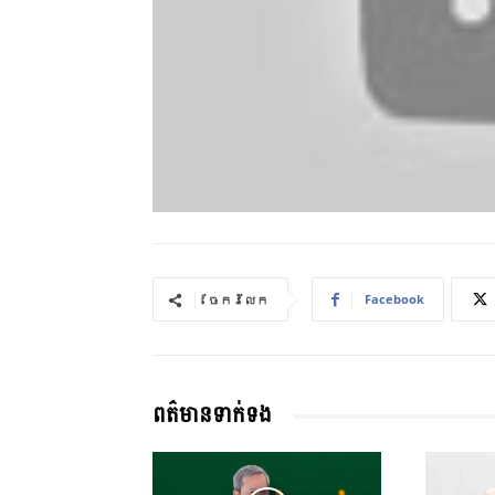
Facebook
ចែករំលែក
ពត៌មានទាក់ទង