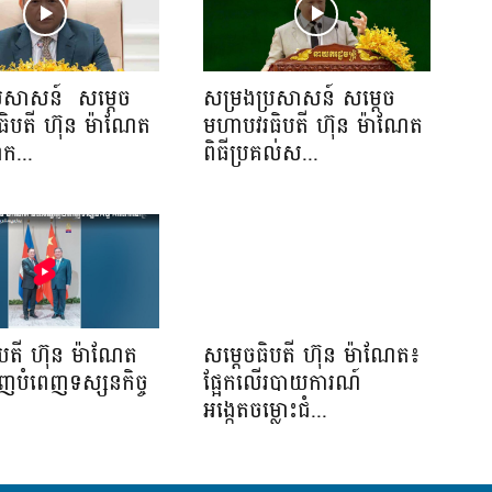
្រសាសន៍ សម្ដេច
សម្រងប្រសាសន៍ សម្ដេច
ិបតី ហ៊ុន ម៉ាណែត
មហាបវរធិបតី ហ៊ុន ម៉ាណែត
ាក...
ពិធីប្រគល់ស...
ិបតី ហ៊ុន ម៉ាណែត
សម្តេចធិបតី ហ៊ុន ម៉ាណែត៖
ើញបំពេញទស្សនកិច្ច
ផ្អែកលើរបាយការណ៍
.
អង្កេតចម្លោះជំ...