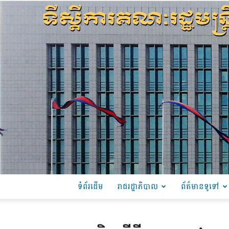
ទំព័រដើម
រាជរដ្ឋាភិបាល
ព័ត៌មានទូទៅ