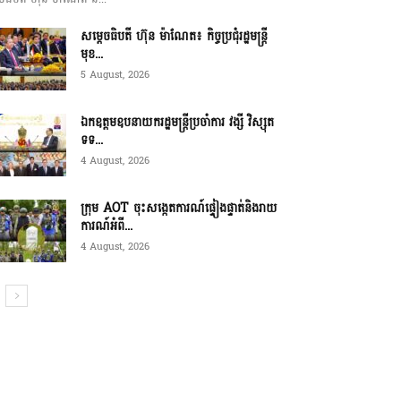
សម្ដេចធិបតី ហ៊ុន ម៉ាណែត៖ កិច្ចប្រជុំរដ្ឋមន្ត្រី
មុខ...
5 August, 2026
ឯកឧត្តមឧបនាយករដ្ឋមន្ត្រីប្រចាំការ វង្សី វិស្សុត
ទទ...
4 August, 2026
ក្រុម AOT ចុះសង្កេតការណ៍ផ្ទៀងផ្ទាត់និងរាយ
ការណ៍អំពី...
4 August, 2026