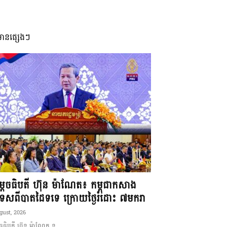
មានផ្សេងៗ
ដេចធិបតី ហ៊ុន ម៉ាណែត៖ កម្ពុជាកសាង
ទេសពីបាតដៃទទេ ក្រោយថ្ងៃរំដោះ ៧មករា
gust, 2026
ចធិបតី ហ៊ុន ម៉ាណែត ន...