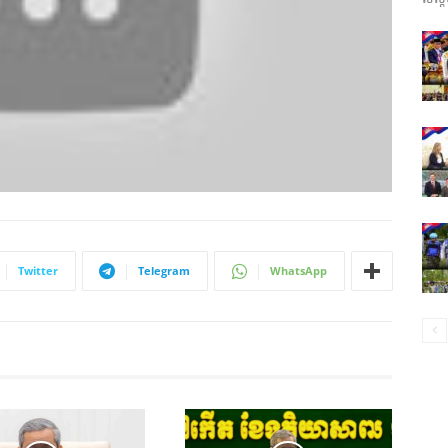
ព័ត៌មាន​
និង
Twitter
Telegram
WhatsApp
ប្រតិកម្ម
រហ័ស