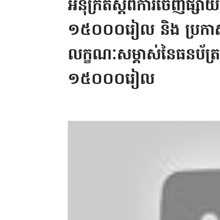
អនុក្រិតស្តីពីការចេញផ្សាយ
១៥០០០រៀល និង ប្រកាសរប
លក្ខណៈសម្គាស់នៃធនប័ត្រអ
១៥០០០រៀល