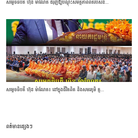
សម្តេចធិបតី ហ៊ុន ម៉ាណែត ជំរុញឱ្យបណ្តុះសមត្ថភាពពិតរបស់និ...
សម្តេចធិបតី ហ៊ុន ម៉ាណែត៖ នៅក្នុងជីវិតពិត និងសមរភូមិ គ្ម...
ពត៌មានផ្សេងៗ