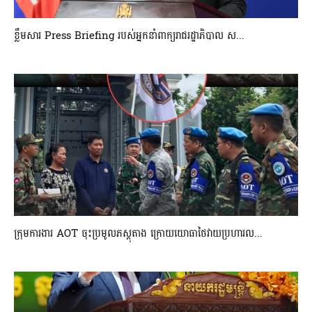
ខ្លឹមសារ Press Briefing របស់អ្នកនាំពាក្យរាជរដ្ឋាភិបាល ស...
ក្រុមការងារ AOT ចុះប្រមូលភស្តុតាង ក្រោយយោធាថៃវាយប្រហារល...