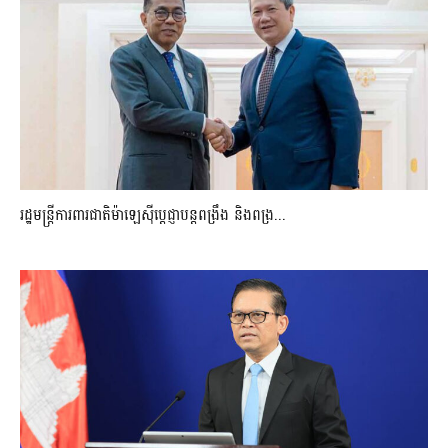
រដ្ឋមន្ត្រីការពារជាតិម៉ាឡេស៊ីប្ដេជ្ញាបន្តពង្រឹង និងពង្រ...