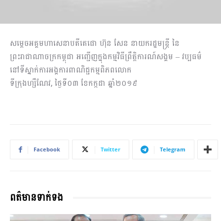
សម្តេចអគ្គមហាសេនាបតីតេជោ ហ៊ុន សែន នាយករដ្ឋមន្រ្តី នៃ
ព្រះរាជាណាចក្រកម្ពុជា អញ្ជើញក្នុងកម្មវិធីព្រឹត្តិការណ៍សង្គម – វប្បធម៌
នៅទីស្នាក់ការអង្គការពាណិជ្ជកម្មពិភពលោក
ទីក្រុងហ្សឺណែវ, ថ្ងៃទី០៣ ខែកក្កដា ឆ្នាំ២០១៩
Facebook
Twitter
Telegram
ពត៌មានទាក់ទង