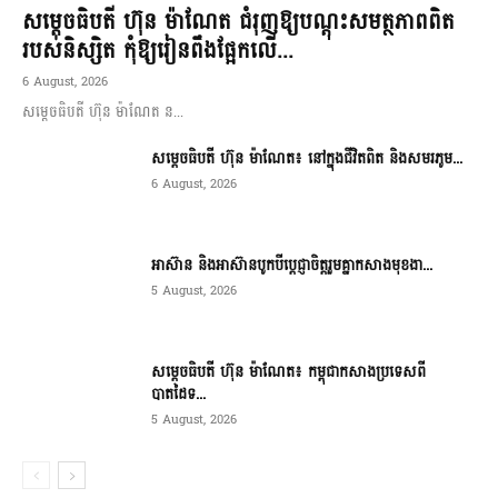
សម្តេចធិបតី ហ៊ុន ម៉ាណែត ជំរុញឱ្យបណ្តុះសមត្ថភាពពិត
របស់និស្សិត កុំឱ្យរៀនពឹងផ្អែកលើ...
6 August, 2026
សម្តេចធិបតី ហ៊ុន ម៉ាណែត ន...
សម្តេចធិបតី ហ៊ុន ម៉ាណែត៖ នៅក្នុងជីវិតពិត និងសមរភូម...
6 August, 2026
អាស៊ាន និងអាស៊ានបូកបីប្តេជ្ញាចិត្តរួមគ្នាកសាងមុខងា...
5 August, 2026
សម្ដេចធិបតី ហ៊ុន ម៉ាណែត៖ កម្ពុជាកសាងប្រទេសពី
បាតដៃទ...
5 August, 2026