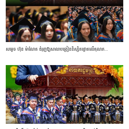
សម្តេច ហ៊ុន ម៉ាណែត ជំរុញឱ្យសាលាបង្រៀននិស្សិតផ្តោតលើគុណភ...