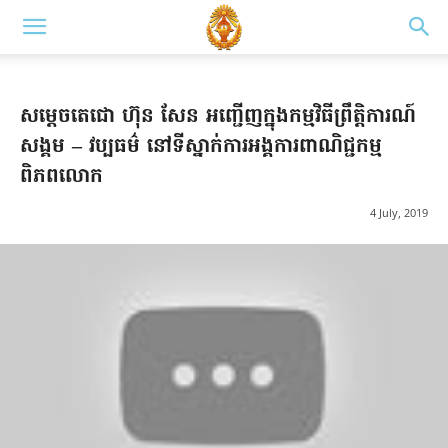
សម្តេច​តេជោ ហ៊ុន សែន អញ្ជើញក្នុងកម្មវិធីព្រឹត្តិការណ៍
សង្គម – វប្បធម៌ នៅទីស្នាក់ការអង្គការពាណិជ្ជកម្ម
ពិភពលោក
4 July, 2019