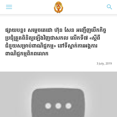
ផ្សាយបន្ត៖ សម្តេច​តេជោ ហ៊ុន សែន អញ្ជើញបើកកិច្ច
ប្រជុំត្រួតពិនិត្យឡើងវិញជាសកល លើកទី៧ «ស្តីពី
ជំនួយសម្រាប់ពាណិជ្ជកម្ម» នៅទីស្នាក់ការអង្គការ
ពាណិជ្ជកម្មពិភពលោក
3 July, 2019