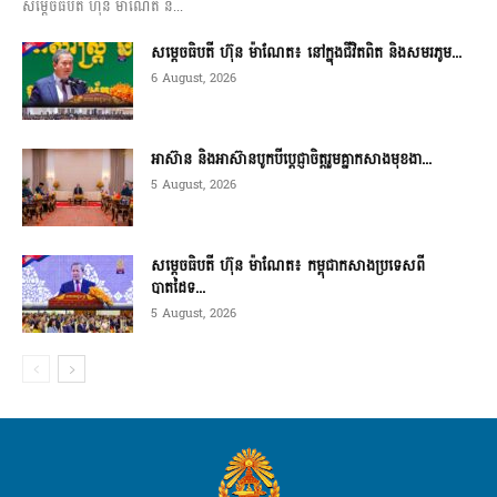
សម្តេចធិបតី ហ៊ុន ម៉ាណែត ន...
សម្តេចធិបតី ហ៊ុន ម៉ាណែត៖ នៅក្នុងជីវិតពិត និងសមរភូម...
6 August, 2026
អាស៊ាន និងអាស៊ានបូកបីប្តេជ្ញាចិត្តរួមគ្នាកសាងមុខងា...
5 August, 2026
សម្ដេចធិបតី ហ៊ុន ម៉ាណែត៖ កម្ពុជាកសាងប្រទេសពី
បាតដៃទ...
5 August, 2026