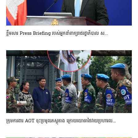
ខ្លឹមសារ Press Briefing របស់អ្នកនាំពាក្យរាជរដ្ឋាភិបាល ស...
ក្រុមការងារ AOT ចុះប្រមូលភស្តុតាង ក្រោយយោធាថៃវាយប្រហារល...