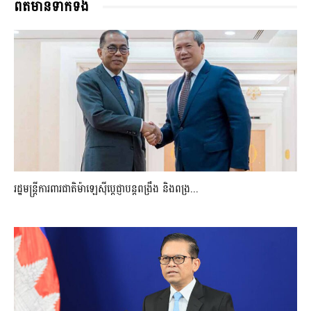
ពត៌មានទាក់ទង
រដ្ឋមន្ត្រីការពារជាតិម៉ាឡេស៊ីប្ដេជ្ញាបន្តពង្រឹង និងពង្រ...