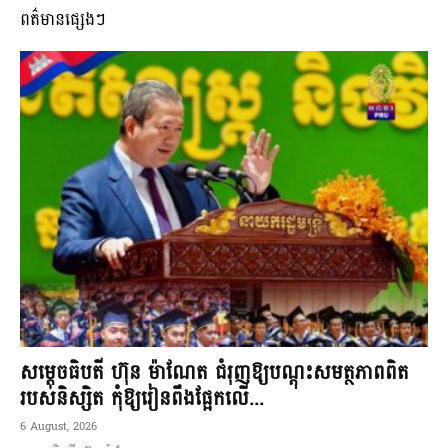
ពត៌មានផ្សេងៗ
សម្តេចធិបតី ហ៊ុន ម៉ាណែត ជំរុញឱ្យបណ្តុះសមត្ថភាពពិត
របស់និស្សិត កុំឱ្យរៀនពឹងផ្អែកលើ...
6 August, 2026