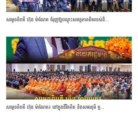
សម្តេចធិបតី ហ៊ុន ម៉ាណែត ជំរុញឱ្យបណ្តុះសមត្ថភាពពិតរបស់និ...
សម្តេចធិបតី ហ៊ុន ម៉ាណែត៖ នៅក្នុងជីវិតពិត និងសមរភូមិ គ្ម...