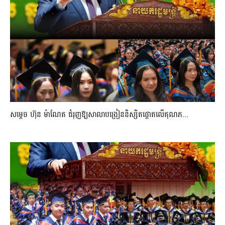
សម្តេច ហ៊ុន ម៉ាណែត ជំរុញឱ្យសាលាបង្រៀននិស្សិតផ្តោតលើគុណភ...