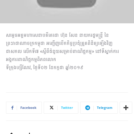
សម្តេចអគ្គមហាសេនាបតីតេជោ ហ៊ុន សែន នាយករដ្ឋមន្រ្តី នៃ
ព្រះរាជាណាចក្រកម្ពុជា អញ្ជើញបើកកិច្ចប្រជុំត្រួតពិនិត្យឡើងវិញ
ជាសកល លើកទី៧ «ស្តីពីជំនួយសម្រាប់ពាណិជ្ជកម្ម» នៅទីស្នាក់ការ
អង្គការពាណិជ្ជកម្មពិភពលោក
ទីក្រុងហ្សឺណែវ, ថ្ងៃទី០២ ខែកក្កដា ឆ្នាំ២០១៩
Facebook
Twitter
Telegram