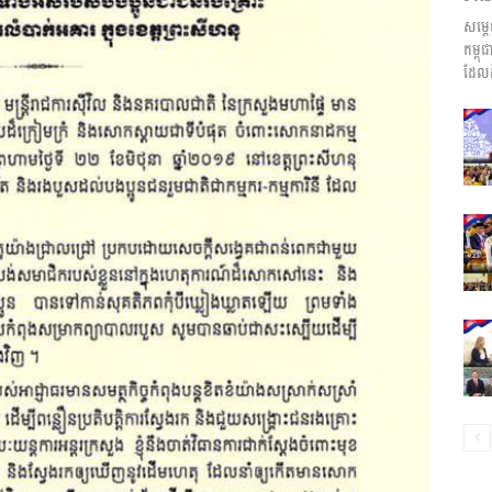
សម្ត
ព័ត៌មាន​
កម្ព
ដែលដ
និង
ប្រតិកម្ម
រហ័ស