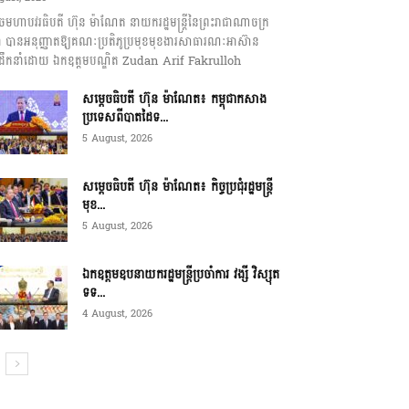
េចមហាបវរធិបតី ហ៊ុន ម៉ាណែត នាយករដ្ឋមន្ត្រីនៃព្រះរាជាណាចក្រ
ុជា បានអនុញ្ញាតឱ្យគណៈប្រតិភូប្រមុខមុខងារសាធារណៈអាស៊ាន
ឹកនាំដោយ ឯកឧត្តមបណ្ឌិត Zudan Arif Fakrulloh
សម្ដេចធិបតី ហ៊ុន ម៉ាណែត៖ កម្ពុជាកសាង
ប្រទេសពីបាតដៃទ...
5 August, 2026
សម្ដេចធិបតី ហ៊ុន ម៉ាណែត៖ កិច្ចប្រជុំរដ្ឋមន្ត្រី
មុខ...
5 August, 2026
ឯកឧត្តមឧបនាយករដ្ឋមន្ត្រីប្រចាំការ វង្សី វិស្សុត
ទទ...
4 August, 2026