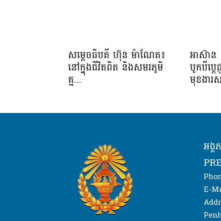
សម្តេចធិបតី ហ៊ុន ម៉ាណែត៖
អាស៊ាន 
នៅក្នុងជីវិតពិត និងសមរភូមិ
បូកបីប្តេជ
គ្ម...
មុខងារស
អង្គ
PRE
Phon
E-Ma
Addr
Penh