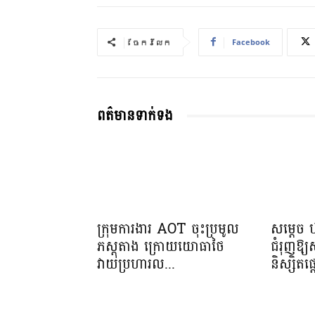
Facebook
ចែករំលែក
ពត៌មានទាក់ទង
ក្រុមការងារ AOT ចុះប្រមូល
សម្តេច 
ភស្តុតាង ក្រោយយោធាថៃ
ជំរុញឱ្
វាយប្រហារល...
និស្សិត