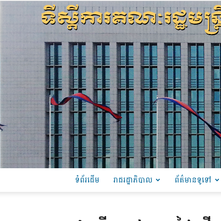
ទំព័រដើម
រាជរដ្ឋាភិបាល
ព័ត៌មានទូទៅ