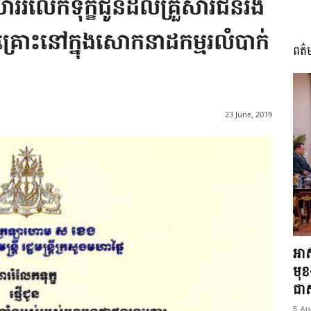
្ញើសាររំលែកទុក្ខជូនដល់គ្រួសារជនរង
គ្រោះនៅក្នុងសោកនាដកម្មរលំបាក់
ពត៌
I
23 June, 2019
អង្គ
ភាព​
អាស
មុ
ជាស្
5 Au