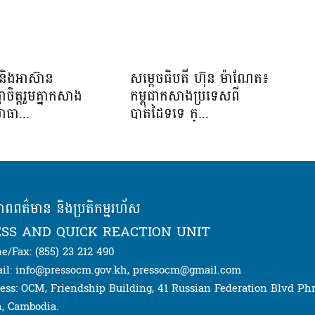
និងអាស៊ាន
សម្ដេចធិបតី ហ៊ុន ម៉ាណែត៖
្ញាចិត្តរួមគ្នាកសាង
កម្ពុជាកសាងប្រទេសពី
ាធា...
បាតដៃទទេ ក្...
ភាពពត៌មាន និងប្រតិកម្មរហ័ស
SS AND QUICK REACTION UNIT
e/Fax: (855) 23 212 490
il: info@pressocm.gov.kh, pressocm@gmail.com
ess: OCM, Friendship Building, 41 Russian Federation Blvd P
, Cambodia.