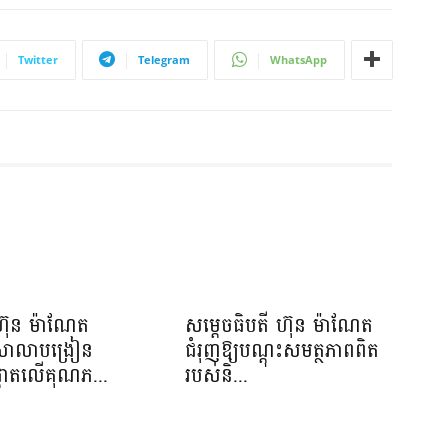
Twitter
Telegram
WhatsApp
ហ៊ុន ម៉ាណែត
សម្តេចធិបតី ហ៊ុន ម៉ាណែត
យសាលាបង្រៀន
ជំរុញឱ្យបណ្តុះសមត្ថភាពពិត
ផ្តោតលើគុណភ...
របស់និ...