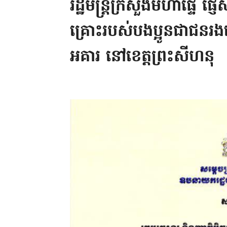
រដ្ឋមន្រ្ដីក្រសួងមហាផ្ទៃ ផ
គ្រោះរបស់បងប្អូនជាជនរង
អគារ នៅខេត្ដព្រះសីហនុ