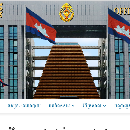
ទស្សនៈ-នយោបាយ
បណ្ដុំឯកសារ
វិចិត្រសាល
បណ្តាញស
PRU