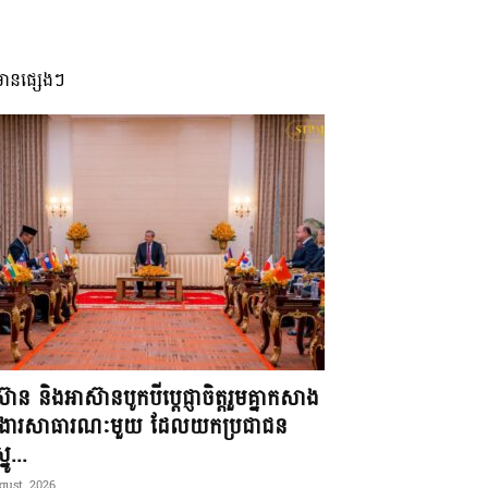
មានផ្សេងៗ
៊ាន និងអាស៊ានបូកបីប្តេជ្ញាចិត្តរួមគ្នាកសាង
ខងារសាធារណៈមួយ ដែលយកប្រជាជន
នូ...
gust, 2026