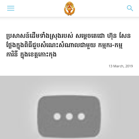
ប្រសាសន៍​ដើមទាំង​ស្រុង​របស់ សម្តេច​តេជោ ហ៊ុន សែន
ថ្លែងក្នុង​ពិធីជួប​សំណេះ​​សំណាល​​ជាមួយ​ កម្មករ-កម្ម
ការិនី ក្នុងខេត្តកោះកុង
13 March, 2019