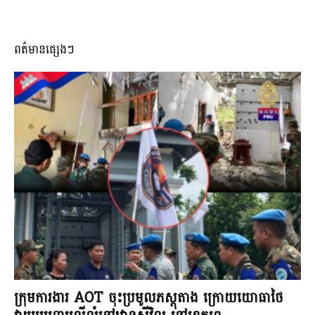
ពត៌មានផ្សេងៗ
ក្រុមការងារ AOT ចុះប្រមូលភស្តុតាង ក្រោយយោធាថៃ