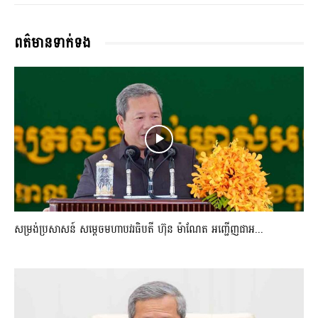
ពត៌មានទាក់ទង
សម្រង់ប្រសាសន៍ សម្ដេចមហាបវរធិបតី ហ៊ុន ម៉ាណែត អញ្ជើញជាអ...