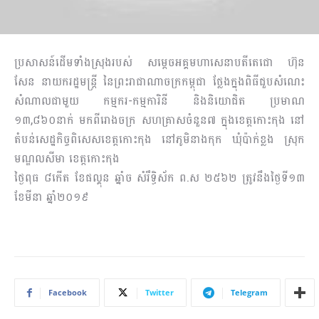
ប្រសាសន៍ដើមទាំងស្រុងរបស់ សម្តេចអគ្គមហាសេនាបតីតេជោ ហ៊ុន
សែន នាយករដ្ឋមន្ត្រី នៃព្រះរាជាណាចក្រកម្ពុជា ថ្លែងក្នុងពិធីជួបសំណេះ​
សំណាល​ជាមួយ​ កម្មករ-កម្មការិនី និងនិយោជិត ប្រមាណ
១៣,៨៦០នាក់ មកពីរោងចក្រ សហគ្រាសចំនួន៧ ក្នុងខេត្តកោះកុង នៅ
តំបន់សេដ្ឋកិច្ចពិសេសខេត្តកោះកុង នៅភូមិនាងកុក ឃុំប៉ាក់ខ្លង ស្រុក
មណ្ឌលសីមា ខេត្តកោះកុង
ថ្ងៃពុធ ៨កើត ខែផល្គុន ឆ្នាំច សំរឹទ្ធិស័ក ព.ស ២៥៦២ ត្រូវនឹងថ្ងៃទី១៣
ខែមីនា ឆ្នាំ២០១៩
Facebook
Twitter
Telegram