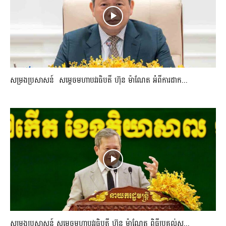
សម្រងប្រសាសន៍ សម្ដេចមហាបវរធិបតី ហ៊ុន ម៉ាណែត អំពីការដាក...
សម្រងប្រសាសន៍ សម្ដេចមហាបវរធិបតី ហ៊ុន ម៉ាណែត ពិធីប្រគល់ស...