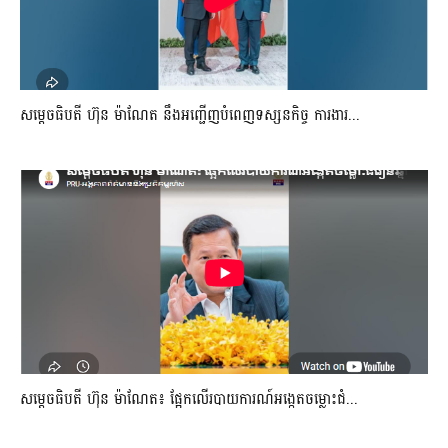
សម្តេចធិបតី ហ៊ុន ម៉ាណែត នឹងអញ្ជើញបំពេញទស្សនកិច្ច ការងារ...
សម្តេចធិបតី ហ៊ុន ម៉ាណែត៖ ផ្អែកលើរបាយការណ៍អង្កេតចម្លោះជំ...