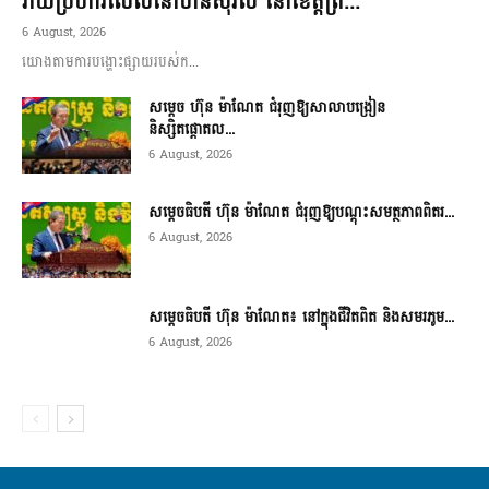
វាយប្រហារលើលំនៅឋានស៊ីវិល នៅខេត្តព្រ...
6 August, 2026
យោងតាមការបង្ហោះផ្សាយរបស់ក...
សម្តេច ហ៊ុន ម៉ាណែត ជំរុញឱ្យសាលាបង្រៀន
និស្សិតផ្តោតល...
6 August, 2026
សម្តេចធិបតី ហ៊ុន ម៉ាណែត ជំរុញឱ្យបណ្តុះសមត្ថភាពពិតរ...
6 August, 2026
សម្តេចធិបតី ហ៊ុន ម៉ាណែត៖ នៅក្នុងជីវិតពិត និងសមរភូម...
6 August, 2026