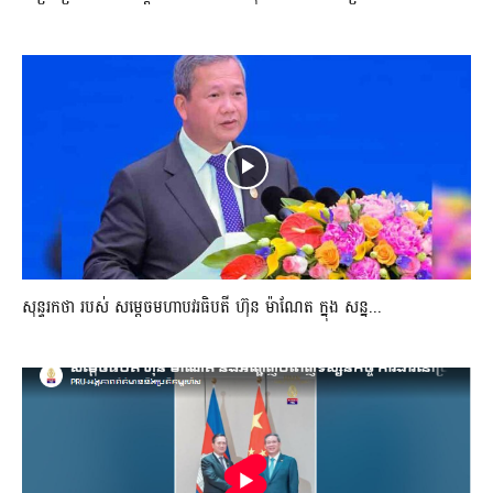
សុន្ទរកថា របស់ សម្ដេចមហាបវរធិបតី ហ៊ុន ម៉ាណែត ក្នុង សន្ន...