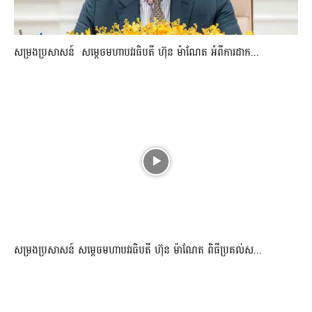
សម្រងប្រសាសន៍ សម្ដេចមហាបវរធិបតី ហ៊ុន ម៉ាណែត អំពីការដាក...
សម្រងប្រសាសន៍ សម្ដេចមហាបវរធិបតី ហ៊ុន ម៉ាណែត ពិធីប្រគល់ស...