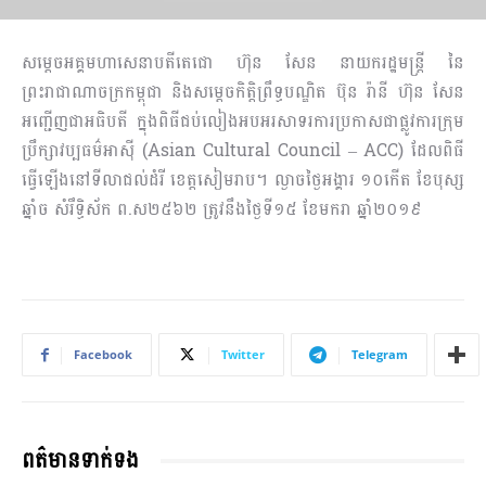
សម្ដេចអគ្គមហាសេនាបតីតេជោ ហ៊ុន សែន នាយករដ្ឋមន្រ្តី នៃ
ព្រះរាជាណាចក្រកម្ពុជា និងសម្ដេចកិត្តិព្រឹទ្ធបណ្ឌិត ប៊ុន រ៉ានី ហ៊ុន សែន
អញ្ជើញជាអធិបតី ក្នុងពិធីជប់លៀងអបអរសាទរការប្រកាសជាផ្លូវការក្រុម
ប្រឹក្សាវប្បធម៌អាស៊ី (Asian Cultural Council – ACC) ដែលពិធី
ធ្វើឡើងនៅទីលាជល់ដំរី ខេត្តសៀមរាប។ ល្ងាចថ្ងៃអង្គារ ១០កើត ខែបុស្ស
ឆ្នាំច សំរឹទ្ធិស័ក ព.ស២៥៦២ ត្រូវនឹងថ្ងៃទី១៥ ខែមករា ឆ្នាំ២០១៩
Facebook
Twitter
Telegram
ពត៌មានទាក់ទង