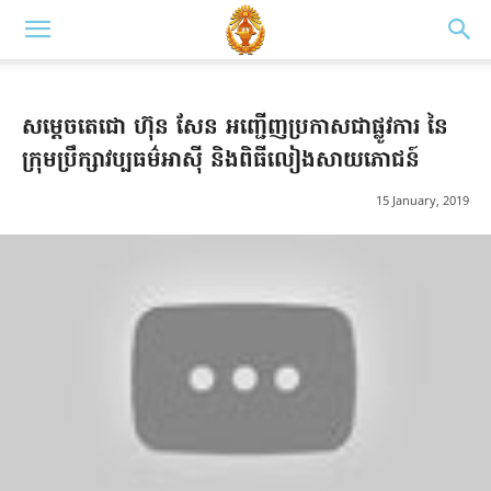
សម្តេចតេជោ ហ៊ុន សែន អញ្ជើញប្រកាសជាផ្លូវការ នៃ
ក្រុមប្រឹក្សាវប្បធម៌អាស៊ី និងពិធីលៀងសាយភោជន៍
15 January, 2019