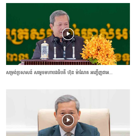
សម្រង់ប្រសាសន៍ សម្ដេចមហាបវរធិបតី ហ៊ុន ម៉ាណែត អញ្ជើញជាអ...