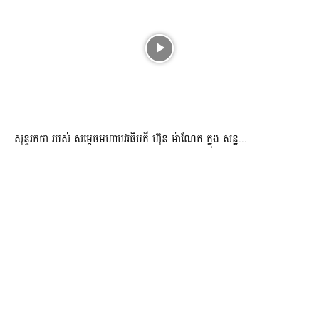
សុន្ទរកថា របស់ សម្ដេចមហាបវរធិបតី ហ៊ុន ម៉ាណែត ក្នុង សន្ន...