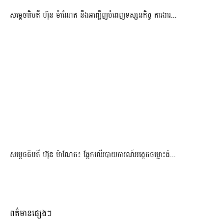
សម្តេចធិបតី ហ៊ុន ម៉ាណែត នឹងអញ្ជើញបំពេញទស្សនកិច្ច ការងារ...
សម្តេចធិបតី ហ៊ុន ម៉ាណែត៖ ផ្អែកលើរបាយការណ៍អង្កេតចម្លោះជំ...
ពត៌មានផ្សេងៗ