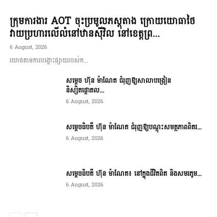
ក្រុមការងារ AOT ចុះប្រមូលភស្តុតាង ក្រោយយោធាថៃ
វាយប្រហារលើលំនៅឋានស៊ីវិល នៅខេត្តព្រ...
6 August, 2026
យោងតាមការបង្ហោះផ្សាយរបស់ក...
សម្តេច ហ៊ុន ម៉ាណែត ជំរុញឱ្យសាលាបង្រៀន
និស្សិតផ្តោតល...
6 August, 2026
សម្តេចធិបតី ហ៊ុន ម៉ាណែត ជំរុញឱ្យបណ្តុះសមត្ថភាពពិតរ...
6 August, 2026
សម្តេចធិបតី ហ៊ុន ម៉ាណែត៖ នៅក្នុងជីវិតពិត និងសមរភូម...
6 August, 2026