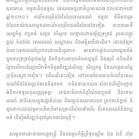
អភិវឌ្ឍន៍​កម្ពុជា​ស្អាតនិងបៃតង និងការ​ផ្តល់​សេ​វា​ទេ​ស​ចរណ៍ប្រកបដោយ
គុណភាព កម្ពុជានឹងទទួល ទេសចរ​អន្តរជាតិប្រមាណ៧​.៥លាន​នា​ក់នៅ
ឆ្នាំ២០២០។ ការរីកចម្រើននៃវិស័យទេសចរណ៍ កម្ពុជា គឺពិត​ជារួម
ចំណែក​យ៉ាងសកម្ម​ដល់​ការរីកចម្រើនដល់វិស័យដទៃទៀត មានជាអាទិ៍
សេដ្ឋកិច្ច​ វប្ប​ធម៌ សង្គម ​បរិស្ថាន ហេដ្ឋា​រច​នា​សម្ព័ន្ធទ្រទ្រង់ រួមមានផ្លូវ
ថ្នល់ កំពង់ផែ ទេសចរណ៍ សណ្ឋា​គារ និង​អគ្គិសនីជាដើម។ ដោយឡែក
ចំពោះទេស​ចរ​ណ៍​ប្រកបដោយ​និរន្តរភាព អាចជាកម្លាំងចលករមួយដ៏ធំ
ក្នុង​ការ​ទ្រទ្រង់ផ្តល់តម្លៃ និង​កិច្ច​ការ​ពារបេតិកភណ្ឌ​រូបី និងអរូបី ហើយពឹង
ផ្អែកលើការជំរុញ​លើក​ទឹកចិត្តអភិវឌ្ឍន៍​សិ​ល្បៈ​ សិប្បកម្ម និងសកម្ម​ភាព​ច្នៃ​
ប្រឌិតផ្សេងៗទៀត។ លើសពីនេះទៀត នៅពេលដែលមាន​កំណើន​ទេស​
ចរណ៍​មិន​ដែលធ្លាប់មានពីមុនមក វាពិតជាមាន​សារៈសំខាន់ដើម្បីបញ្ជាក់
អំពីការទទួលខុសត្រូវ​រួម​គ្នា រវាង​ភាគីពាក់ព័ន្ធវិស័យវប្បធម៌ និងទេស​
ចរណ៍ ជា​ពិសេសក្នុងរដ្ឋាភិបាល ​និងរដ្ឋបាល​សា​ធា​​រណៈ​គ្រប់ជាន់ថ្នាក់ ក៏
ដូចជាកាលានុវត្តភាពដ៏មហិមាសម្រាប់​វិស័យទាំងពីរ គឺ​ទេសចរណ៍​និង​វប្ប​
ធម៌ ដើម្បីអភិវឌ្ឍន៍នូវគំរូភាពជាដៃគូថ្មី។
សម្តេចតេជោនាយករដ្ឋមន្រ្តី និង​សម្តេចកិត្តិព្រឹទ្ធបណ្ឌិត ប៊ុន រ៉ានី ហ៊ុន