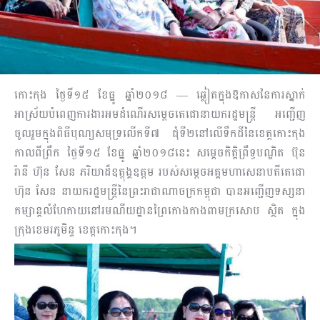
កោះកុង ថ្ងៃទី១៥ ខែធ្នូ ឆ្នាំ២០១៨ — ឆ្លៀតក្នុងឱកាស​នៃ​ការស្នាក់
អាស្រ័យបំពេញការងារអមដំណើរសម្តេចតេជោនាយក​រដ្ឋ​​​មន្រ្តី អញ្ជើញ
ចូលរួមក្នុងពិធី​បុណ្យសមុទ្រ​លើក​ទី៧ ជុំទី២នៅលើទឹកដីនៃខេត្តកោះកុង
កាលពីព្រឹ​ក ​​​ថ្ងៃ​​ទី​១៥ ខែធ្នូ ឆ្នាំ២០១៨នេះ សម្តេចកិត្តិព្រឹទ្ធបណ្ឌិត ប៊ុន
រ៉ានី ហ៊ុន សែន ភរិយាដ៏ឧត្តុង្គឧត្តម​ របស់សម្តេចអគ្គមហា​សេ​នា​បតី​​តេជោ
ហ៊ុន សែន នាយករដ្ឋមន្រ្តីនៃព្រះរាជាណាចក្រកម្ពុជា បានអញ្ជើញទស្សនា
កម្សាន្ត​លំ​ហែ​កាយ​នៅ​រមណីយដ្ឋានព្រៃកោងកាងពាមក្រសោប ស្ថិត ក្នុង
ក្រុងខេមរភូមិន្ទ ខេត្តកោះកុង។