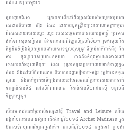
រាជាណាចក្រកម្ពុជា។
គួរបញ្ចាក់ដែថា ក្រោម​ការដឹកនាំដ៏ឈ្លាសវៃរប​ស់សម្តេចអគ្គ​មហា​
សេនាបតីតេជោ ហ៊ុន សែន នាយក​រដ្ឋមន្រ្តីនៃព្រះរាជាណាចក្រកម្ពុជា
ពិសេសនយោបាយ​ឈ្នះ ឈ្នះ របស់សម្តេច​តេជោនាយក​រដ្ឋមន្រ្តី ប្រទេស
ជាតិ​មានសុខ​សន្តិ​ភា​ព និងមានការអភិវឌ្ឍ​លើគ្រប់វិស័យ។ រួមជា​មួយនឹង
កិច្ចខិតខំ​ប្រឹង​ប្រែង​ប្រកប​ដោយការ​ទ​ទួ​​ល​ខុសត្រូវ ពីគ្រប់ភាគី​ពាក់ព័ន្ធ និង
ការ ចូលរួម​របស់​ប្រជាជនកម្ពុជា បាននិងកំពុង​ក្លាយជា​គោល​​ដៅ
ទេសចរណ៍​អន្តរ​ជាតិមួយ ដែល ត្រូវ​ទស្សនា​ប្រកបដោយទាក់ទាញក្នុង
តំបន់ និង​នៅ​លើ​​ពិភព​លោក ពិសេសខេត្ត​សៀមរាប-អង្គរ ត្រូវបាន​ទទួល
ស្គាល់ និងចាត់ថ្នាក់ជាទីក្រុង​គោ​ល​ដៅ​ទេស​ចរណ៍​ប្រ​កប​ដោយ​ភាពទាក់
ទាញលំដាប់ទី៤ នៅ​លើពិភពលោក និងលំដាប់ទី២​នៅ​អាស៊ី បន្ទាប់ពី
ទីក្រុងក្យូតូ។
បើ​តាមការវាយតម្លៃរបស់​ទស្សនា​វដ្តី Travel and Leisure ហើ​យ​
អង្គរក៏បានជាប់ពានរង្វាន់ ជើងឯក​ឆ្នាំ​២០១៤ Archeo Madness ក្នុង​
ឱកា​សទិវាបុរាណវិ​ទ្យា​អន្តរ​ជាតិ។ កាលពីឆ្នាំ២០១៤ កន្លងទៅ ព្រមជា​