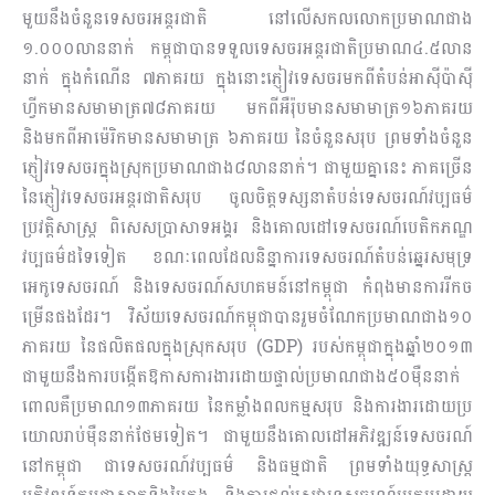
មួយ​នឹង​ចំនួនទេស​ចរអន្តរជាតិ នៅលើសកល​លោ​ក​ប្រមាណជាង
១.០០០លាននាក់ កម្ពុជាបាន​ទទួល​ទេស​ចរអន្តរជាតិប្រមាណ៤.៥លាន
នាក់ ក្នុងកំណើន ៧ភាគរយ ក្នុងនោះភ្ញៀវទេសចរមកពីតំបន់អាស៊ីប៉ាស៊ី​
ហ្វីកមានសមាមាត្រ៧៨ភាគរយ មក​ពីអឺរ៉ុបមានសមាមាត្រ១៦ភាគរយ
និងមកពីអាម៉េរិក​មាន​សមាមាត្រ ៦ភាគរយ នៃចំនួន​សរុប ព្រមទាំង​ចំ​នួ​ន
ភ្ញៀវទេសចរក្នុងស្រុកប្រមាណជាង៨​លាននាក់។ ជាមួយគ្នានេះ ភាគ​ច្រើន​
នៃភ្ញៀវទេសចរ​អន្ត​រ​​ជាតិសរុប ចូលចិត្តទស្សនាតំបន់ទេសចរណ៍​វប្ប​ធម៌
ប្រវត្តិសាស្រ្ត ពិសេស​ប្រាសាទអង្គរ និង​គោល​ដៅ​ទេស​ចរណ៍បេតិកភណ្ឌ
វប្បធម៌ដទៃទៀត ខណៈពេលដែល​និន្នាការទេសចរណ៍​តំប​ន់​ឆ្នេរសមុទ្រ
អេកូទេសចរណ៍ និងទេសចរណ៍សហគមន៍​នៅកម្ពុជា កំពុង​មានការរីក​ច​
ម្រើ​ន​ផង​ដែរ។ វិស័យទេសចរណ៍កម្ពុជាបានរួម​ចំណែក​​ប្រមាណ​ជាង១០
ភាគរយ នៃផលិត​ផលក្នុង​ស្រុ​ក​ស​រុប (GDP) របស់កម្ពុជាក្នុងឆ្នាំ២០១៣
ជាមួយ​នឹង​ការ​បង្កើត​ឱកាសការងារ​ដោយ​ផ្ទាល់ប្រមា​ណ​​ជាង៥០ម៉ឺននាក់
ពោលគឺប្រមាណ១៣ភាគរយ នៃកម្លាំង​ពល​កម្ម​សរុប និងការ​ងារ​ដោយ​ប្រ​
យោ​ល​រាប់ម៉ឺននាក់ថែមទៀត។ ជាមួយនឹងគោលដៅអភិ​វឌ្ឍន៍​​ទេសចរណ៍​
នៅ​កម្ពុជា ជាទេសចរ​ណ៍​វប្បធម៌ និងធម្មជាតិ ព្រមទាំងយុទ្ធសាស្រ្ត