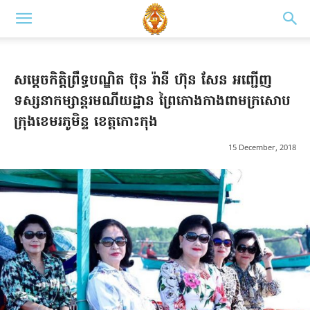
សម្តេចកិត្តិព្រឹទ្ធបណ្ឌិត ប៊ុន រ៉ានី ហ៊ុន សែន អញ្ជើញ
ទស្សនាកម្សាន្ដរមណីយដ្ឋាន ព្រៃកោង​កាងពាមក្រសោប
ក្រុងខេមរភូមិន្ទ ខេត្តកោះកុង
15 December, 2018