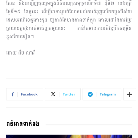
សែន នឹង​អញ្ជើ​ញ​ចូលរួមក្នុងពិធីបុណ្យសមុទ្រលើកទី៧ ជុំទី២ នៅរាត្រី
ថ្ងៃទី១៥ ខែធ្នូនេះ ដើម្បីជាការរួម​ចំណែក​ដល់​ការជំរុញលើកកម្ពស់វិស័យ
ទេសចរណ៍​ខេត្តកោះកុង ឱ្យកាន់តែមានភាពទាក់ក្នុង គោល​ដៅ​នៃការប្រែ
ក្លាយខេត្តចុងកាត់មាត់ញកមួយនេះ កាន់​តែមានការអភិវឌ្ឃរីកចម្រើន
ខ្ពស់ថែម​ទៀ​​ត៕
ដោយ ជឹម ណារី
Facebook
Twitter
Telegram
ពត៌មានទាក់ទង