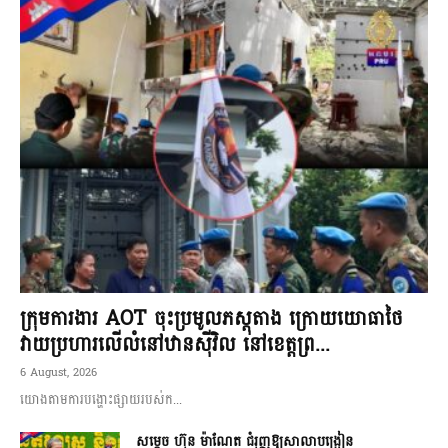
ក្រុមការងារ AOT ចុះប្រមូលភស្តុតាង ក្រោយយោធាថៃ
វាយប្រហារលើលំនៅឋានស៊ីវិល នៅខេត្តព្រ...
6 August, 2026
យោងតាមការបង្ហោះផ្សាយរបស់ក...
សម្តេច ហ៊ុន ម៉ាណែត ជំរុញឱ្យសាលាបង្រៀន