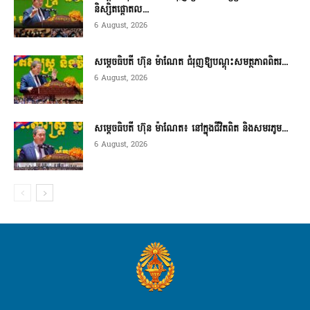
និស្សិតផ្តោតល...
6 August, 2026
សម្តេចធិបតី ហ៊ុន ម៉ាណែត ជំរុញឱ្យបណ្តុះសមត្ថភាពពិតរ...
6 August, 2026
សម្តេចធិបតី ហ៊ុន ម៉ាណែត៖ នៅក្នុងជីវិតពិត និងសមរភូម...
6 August, 2026