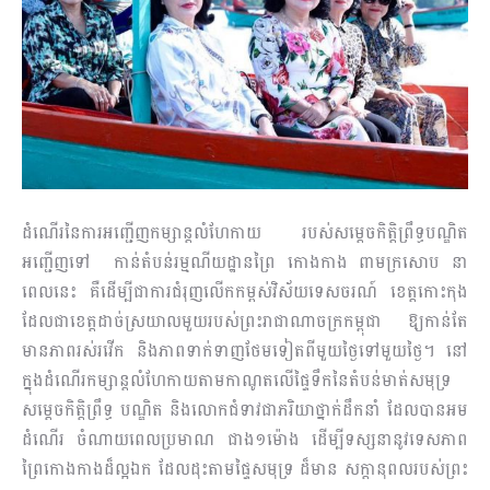
ដំណើរ​នៃ​ការ​អញ្ជើញកម្សាន្តលំហែកាយ របស់សម្តេចកិត្តិព្រឹទ្ធបណ្ឌិត
អញ្ជើញទៅ​ កា​ន់​​តំបន់រម្ម​ណីយដ្ឋានព្រៃ កោងកាង ពាមក្រសោប នា
ពេលនេះ គឺដើម្បីជាការជំរុញលើក​កម្ព​ស់​​វិស័យទេសចរណ៍ ខេត្ត​កោះកុង
ដែលជាខេត្តដាច់ស្រយាលមួយរបស់ព្រះរា​ជាណា​ចក្រ​ក​ម្ពុ​​ជា ឱ្យកាន់តែ
មានភាពរស់​រវើក និងភាពទាក់ទាញថែមទៀតពីមួយថ្ងៃទៅមួយថ្ងៃ។ នៅ
ក្នុង​ដំ​ណើរកម្សាន្តលំហែកាយតាម​កាណូតលើផ្ទៃទឹកនៃតំបន់មាត់សមុទ្រ
សម្តេចកិត្តិព្រឹទ្ធ បណ្ឌិត និ​ង​​លោកជំទាវជាភរិយាថ្នាក់ដឹកនាំ ដែលបានអម
ដំណើរ ចំណាយពេល​ប្រមាណ ជាង១ម៉ោង ដើម្បី​ទ​ស្សនានូវទេសភាព
ព្រៃកោងកាងដ៏ល្អឯក ដែលដុះតាមផ្ទៃសមុទ្រ ដ៏មាន សក្តានុ​ពលរបស់​ព្រះ​