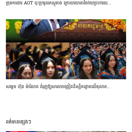
ក្រុមការងារ AOT ចុះប្រមូលភស្តុតាង ក្រោយយោធាថៃវាយប្រហារល...
សម្តេច ហ៊ុន ម៉ាណែត ជំរុញឱ្យសាលាបង្រៀននិស្សិតផ្តោតលើគុណភ...
ពត៌មានផ្សេងៗ