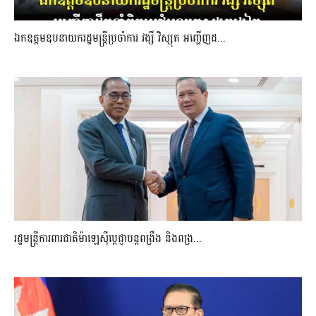
ឯកឧត្តមឧបនាយករដ្ឋមន្រ្តីប្រចាំការ វង្សី វិស្សុត អញ្ជើញដ...
រដ្ឋមន្ត្រីការពារជាតិម៉ាឡេស៊ីប្ដេជ្ញាបន្តពង្រឹង និងពង្រ...