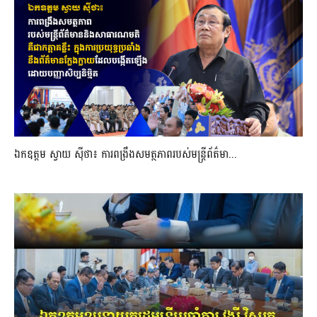
ឯកឧត្តម ស្វាយ ស៊ីថា៖ ការពង្រឹងសមត្ថភាពរបស់មន្ត្រីព័ត៌មា...