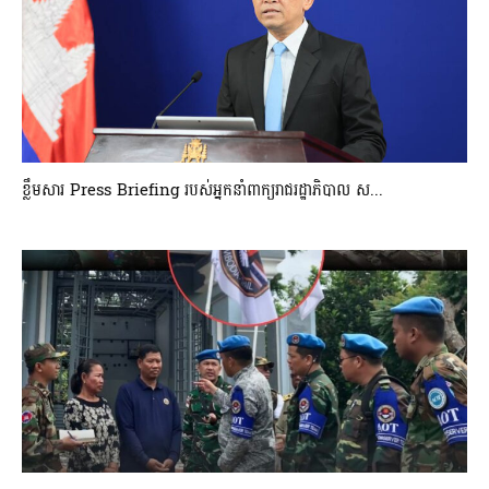
ខ្លឹមសារ Press Briefing របស់អ្នកនាំពាក្យរាជរដ្ឋាភិបាល ស...