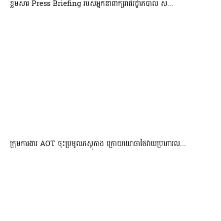
ខ្លឹមសារ Press Briefing របស់អ្នកនាំពាក្យរាជរដ្ឋាភិបាល ស...
ក្រុមការងារ AOT ចុះប្រមូលភស្តុតាង ក្រោយយោធាថៃវាយប្រហារល...