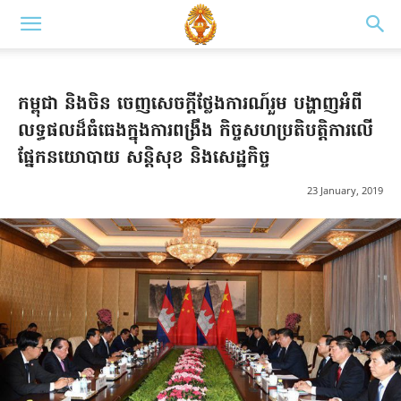
កម្ពុជា និងចិន ចេញសេចក្ដីថ្លែងការណ៍រួម បង្ហាញអំពី
លទ្ធផលដ៏ធំធេងក្នុងការពង្រឹង កិច្ចសហប្រតិបត្តិការលើ
ផ្នែកនយោបាយ សន្ដិសុខ និងសេដ្ឋកិច្ច
23 January, 2019