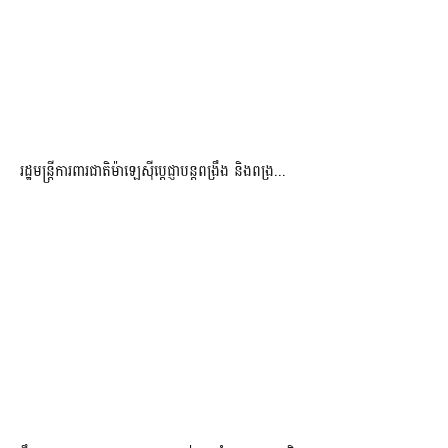
រដ្ឋមន្ត្រីការពារជាតិម៉ាឡេស៊ីប្ដេជ្ញាបន្តពង្រឹង និងពង្រ...