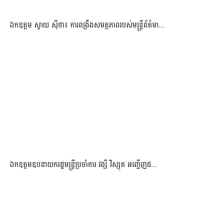
ឯកឧត្តម ស្វាយ ស៊ីថា៖ ការពង្រឹងសមត្ថភាពរបស់មន្ត្រីព័ត៌មា...
ឯកឧត្តមឧបនាយករដ្ឋមន្រ្តីប្រចាំការ វង្សី វិស្សុត អញ្ជើញដ...