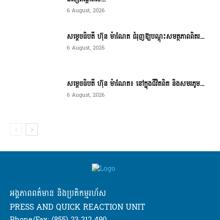
6 August, 2026
សម្តេចធិបតី ហ៊ុន ម៉ាណែត ជំរុញឱ្យបណ្តុះសមត្ថភាពពិតរ...
6 August, 2026
សម្តេចធិបតី ហ៊ុន ម៉ាណែត៖ នៅក្នុងជីវិតពិត និងសមរភូម...
6 August, 2026
អង្គភាពពត៌មាន និងប្រតិកម្មរហ័ស
PRESS AND QUICK REACTION UNIT
Phone/Fax: (855) 23 212 490