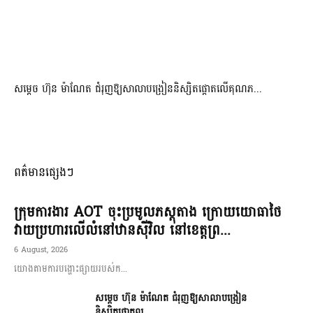
សម្តេច ហ៊ុន ម៉ាណែត ជំរុញឱ្យសាលាបង្រៀននិស្សិតផ្តោតលើគុណភ...
ពត៌មានផ្សេងៗ
ក្រុមការងារ AOT ចុះប្រមូលភស្តុតាង ក្រោយយោធាថៃ
វាយប្រហារលើលំនៅឋានស៊ីវិល នៅខេត្តព្រ...
6 August, 2026
យោងតាមការបង្ហោះផ្សាយរបស់ក...
សម្តេច ហ៊ុន ម៉ាណែត ជំរុញឱ្យសាលាបង្រៀន
និស្សិតផ្តោតល...