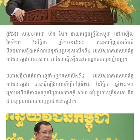
(FN)៖
សម្តេចតេជោ ហ៊ុន សែន នាយករដ្ឋមន្ត្រីនៃកម្ពុជា នៅរសៀល
ថ្ងៃទី២៧ ខែវិច្ឆិកា ឆ្នាំ២០១៨នេះ បានអញ្ជើញជាអធិបតី
បិទមហាសន្និបាតតំណាងទូទាំងប្រទេសលើកទី៤ របស់សហភាពសហព័ន្ធ
យុវជនកម្ពុជា (ស.ស.យ.ក) ដែលធ្វើឡើងនៅសណ្ឋាគារសុខាភ្នំពេញ។
មហាសន្និបាតតំណាងទូទាំងប្រទេសលើកទី៤ របស់សហភាពសហព័ន្ធ
យុវជនកម្ពុជា បានធ្វើឡើងកាលពីព្រឹកថ្ងៃទី២៦ ខែវិច្ឆិកា ឆ្នាំ២០១៨
ក្រោមអធិបតីភាពសម្តេចវិបុលសេនាភក្តី សាយ ឈុំ ប្រធានព្រឹទ្ធសភា និង
ជាអនុប្រធានគណបក្សប្រជាជនកម្ពុជា។