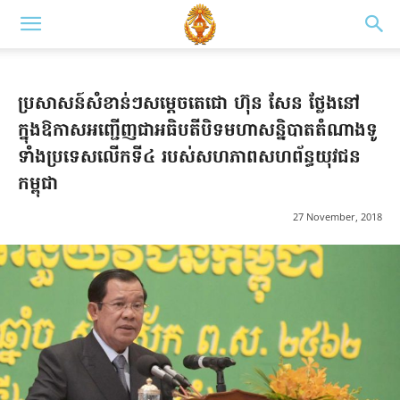
ប្រសាសន៍សំខាន់ៗសម្តេចតេជោ ហ៊ុន សែន ថ្លែងនៅ
ក្នុងឱកាសអញ្ជើញជាអធិបតីបិទមហាសន្និបាតតំណាងទូ
ទាំងប្រទេសលើកទី៤ របស់សហភាពសហព័ន្ធយុវជន
កម្ពុជា
27 November, 2018