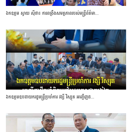
ឯកឧត្តម ស្វាយ ស៊ីថា៖ ការពង្រឹងសមត្ថភាពរបស់មន្ត្រីព័ត៌មា...
ឯកឧត្តមឧបនាយករដ្ឋមន្រ្តីប្រចាំការ វង្សី វិស្សុត អញ្ជើញដ...