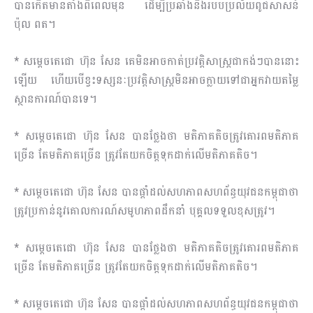
បានកើតមានតាំងពីពេលមុន ដើម្បីប្រឆាំងនឹងរបបប្រល័យពូជសាសន៍
ប៉ុល ពត។
* សម្តេចតេជោ ហ៊ុន សែន គេមិនអាចកាត់ប្រវត្តិសាស្ត្រជាកង់ៗបាននោះ
ឡើយ ហើយបើខ្វះទស្សនៈប្រវត្តិសាស្ត្រមិនអាចក្លាយទៅជាអ្នកវាយតម្លៃ
ស្ថានការណ៍បានទេ។
* សម្តេចតេជោ ហ៊ុន សែន បានថ្លែងថា មតិភាគតិចត្រូវគោរពមតិភាគ
ច្រើន តែមតិភាគច្រើន ត្រូវតែយកចិត្តទុកដាក់លើមតិភាគតិច។
* សម្តេចតេជោ ហ៊ុន សែន បានផ្តាំដល់សហភាពសហព័ន្ធយុវជនកម្ពុជាថា
ត្រូវប្រកាន់នូវគោលការណ៍សមូហភាពដឹកនាំ បុគ្គលទទួលខុសត្រូវ។
* សម្តេចតេជោ ហ៊ុន សែន បានថ្លែងថា មតិភាគតិចត្រូវគោរពមតិភាគ
ច្រើន តែមតិភាគច្រើន ត្រូវតែយកចិត្តទុកដាក់លើមតិភាគតិច។
* សម្តេចតេជោ ហ៊ុន សែន បានផ្តាំដល់សហភាពសហព័ន្ធយុវជនកម្ពុជាថា