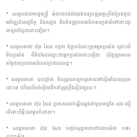
* សម្តេចនាយករដ្ឋមន្ត្រី អំពាវនាវដល់យុវជនឲ្យបន្តរួមគ្នាប្រឹងប្រែងជួយ
អភិវឌ្ឍន៍សេដ្ឋកិច្ច និងសង្គម ​និងមិនត្រូវយកអធិបតេយ្យជាតិទៅដោះដូរ
ជាមួយជំនួយនោះឡើយ។
* សម្តេចតេជោ ហ៊ុន សែន បន្តថា កុំខ្លាចចំពោះក្រុមអ្នកប្រឆាំង ព្រោះបើ
មិនប្រឆាំង គឺមិនមែនឈ្មោះជាអ្នកប្រឆាំងនោះឡើយ ប៉ុន្តែត្រូវគោរព
តម្លៃផលប្រយោជន៍របស់ប្រជាពលរដ្ឋ។
* សម្តេចតេជោ បានផ្តាំថា មិនត្រូវយកពួកយូកោងទៅធ្វើអភិបាលស្រុក
នោះទេ ហើយបើចង់ធ្វើមេដឹកនាំត្រូវប្រឹងរៀនឲ្យចេះ។
* សម្តេចតេជោ ហ៊ុន សែន ប្រកាសឈប់ឆ្លើយឆ្លងជាមួយទណ្ឌិត សម រង្ស៉ី
បើទោះបីឆ្កឹះសម្តេចក៏ដោយ។
* សម្តេចតេជោ ហ៊ុន សែន បញ្ចប់សុន្ទរកថានៅវេលាម៉ោង ១៧៖
៥៥នាទី៕