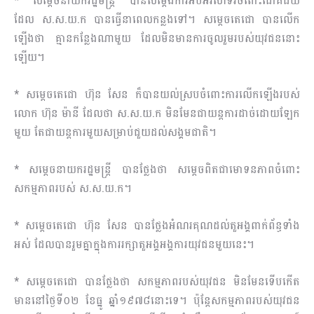
* សម្តេចនាយករដ្ឋមន្ត្រី បានសម្តែងការអបអរសាទរចំពោះជោគជ័យ
ដែល ស.ស.យ.ក បានធ្វើនាពេលកន្លងទៅ។ សម្តេចតេជោ បានលើក
ឡើងថា គ្មានកន្លែងណាមួយ ដែលមិនមានការចូលរួមរបស់យុវជននោះ
ឡើយ។
* សម្តេចតេជោ ហ៊ុន សែន ក៏បានយល់ស្របចំពោះការលើកឡើងរបស់
លោក ហ៊ុន ម៉ានី ដែលថា ស.ស.យ.ក មិនមែនជាយន្តការដាច់ដោយឡែក
មួយ តែជាយន្តការមួយសម្រាប់ជួយដល់សង្គមជាតិ។
* សម្តេចនាយករដ្ឋមន្ត្រី បានថ្លែងថា សម្តេចពិតជាមោទនភាពចំពោះ
សកម្មភាពរបស់ ស.ស.យ.ក។
* សម្តេចតេជោ ហ៊ុន សែន បានថ្លែងអំណរគុណដល់តួអង្គពាក់ព័ន្ធទាំង
អស់ ដែលបានរួមគ្នាក្នុងការរក្សាតួអង្គអង្គការយុវជនមួយនេះ។
* សម្តេចតេជោ បានថ្លែងថា សកម្មភាពរបស់យុវជន មិនមែនទើបកើត
មាននៅថ្ងៃទី០២ ខែធ្នូ ឆ្នាំ១៩៧៨នោះទេ។ ប៉ុន្តែសកម្មភាពរបស់យុវជន