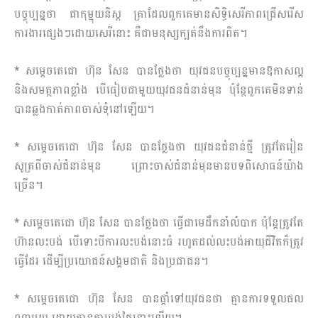
បច្ចុប្បន្នថា ជាកុម្មុយនិស្ត គ្រាដែលពួកគេមានសិទ្ធិសេរីភាពជ្រើសរើស
ការងារផ្សេងៗដោយសេរីនោះ គឺជាមនុស្សក្បត់នឹងការពិត។
* សម្តេចតេជោ ហ៊ុន សែន បានថ្លែងថា យុវជនបច្ចុប្បន្នមានឱកាសល្អ
និងសមត្ថភាពខ្លាំង បើធៀបជាមួយយុវជនជំនាន់មុន ប៉ុន្តែពួកគេមិនទាន់
បានឆ្លងកាត់ភាពចាស់ទុំនៅឡើយ។
* សម្តេចតេជោ ហ៊ុន សែន បានថ្លែងថា យុវជនជំនាន់ថ្មី ត្រូវតែរៀន
សូត្រពីចាស់ជំនាន់មុន ព្រោះចាស់ជំនាន់មុនមានបទពិសោធន៍យ៉ាង
ច្រើន។
* សម្តេចតេជោ ហ៊ុន សែន បានថ្លែងថា ធ្វើជាមេដឹកនាំលំបាក ប៉ុន្តែត្រូវតែ
ហ៊ានលះបង់ បើទោះបីការលះបង់នោះធំ រហូតដល់លះបង់អាយុជីវិតក៏ត្រូវ
ធ្វើដែរ ដើម្បីប្រយោជន៍សង្គមជាតិ និងប្រជាជន។
* សម្តេចតេជោ ហ៊ុន សែន បានផ្តាំទៅយុវជនថា គ្មានការទទួលផល
ណាមួយ ដោយគ្មានការបង់ថ្លៃនោះឡើយ។