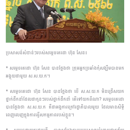
ប្រសាសន៍សំខាន់ៗរបស់សម្តេចតេជោ ហ៊ុន សែន៖
* សម្តេចតេជោ ហ៊ុន សែន បានថ្លែងថា ក្រុមអ្នកប្រឆាំងកុំសង្ឃឹមបានមក
អង្គុយជាមួយ ស.ស.យ.ក។
* សម្តេចតេជោ ហ៊ុន សែន បានថ្លែងថា បើ ស.ស.យ.ក មិនជ្រើសយក
ថ្នាក់ដឹកនាំដែលជាកូនៗរបស់ថ្នាក់ដឹកនាំ តើទៅយកពីណា? សម្តេចតេជោ
បានថ្លែងថា ស.ស.យ.ក គឺជាអង្គការក្រៅរដ្ឋាភិបាលមួយ ដែលមានសិទ្ធិ
ពេញលេញក្នុងការធ្វើសកម្មភាពរបស់ខ្លួន។