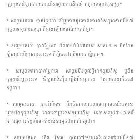
ត្រូវប្រកាន់នូវគោលការណ៍សមូហភាពដឹកនាំ បុគ្គលទទួលខុសត្រូវ។
* សម្តេចតេជោ បានថ្លែងថា បើប្រកាន់នូវគោលការណ៍សមូហភាពដឹកនាំ
បុគ្គលទទួលខុសត្រូវ គឺគ្មានឡើយការបែកបាក់គ្នា។
* សម្តេចតេជោ បានថ្លែងថា អំណាចធំបំផុតរបស់ ស.ស.យ.ក មិនមែន
ស្ថិតនៅលើប្រធាននោះទេ គឺស្ថិតនៅលើមហាសន្និបាត។
* សម្តេចតេជោបានថ្លែងថា សម្តេចមិនខ្វល់អ្វីជាកុម្មុយនិស្ត ឬមិន
កុម្មុយនិស្តនោះទេ គឺស្គាល់តែអ្វីជារឿងពិតប្រាកដ ដែលកំពុងកើតនៅ
កម្ពុជា។
* សម្តេចតេជោ បានរំលឹកថា ពីអតីតកាលពេលទៅប្រទេសេរីគេថាស
ម្តេចជនកុម្មុយនិស្ត ពេលទៅប្រទេសកុម្មុយនិស្ត គេថាសម្តេចជាជនសេរី
តែសម្តេចអត់ខ្វល់ទេ សំខាន់សម្តេចជារបស់កម្ពុជា។
* សម្តេចតេជោ ហ៊ុន សែន បានហៅក្រុមជនដែលហៅរបបដឹកនាំ