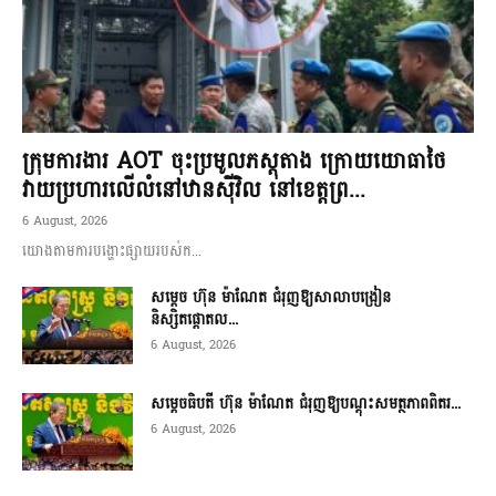
ក្រុមការងារ AOT ចុះប្រមូលភស្តុតាង ក្រោយយោធាថៃ
វាយប្រហារលើលំនៅឋានស៊ីវិល នៅខេត្តព្រ...
6 August, 2026
យោងតាមការបង្ហោះផ្សាយរបស់ក...
សម្តេច ហ៊ុន ម៉ាណែត ជំរុញឱ្យសាលាបង្រៀន
និស្សិតផ្តោតល...
6 August, 2026
សម្តេចធិបតី ហ៊ុន ម៉ាណែត ជំរុញឱ្យបណ្តុះសមត្ថភាពពិតរ...
6 August, 2026