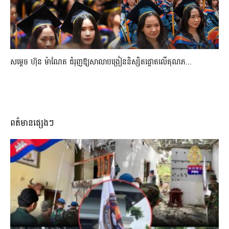
សម្តេច ហ៊ុន ម៉ាណែត ជំរុញឱ្យសាលាបង្រៀននិស្សិតផ្តោតលើគុណភ...
ពត៌មានផ្សេងៗ