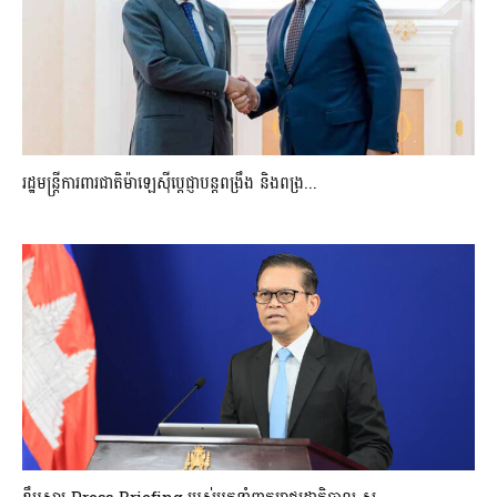
រដ្ឋមន្ត្រីការពារជាតិម៉ាឡេស៊ីប្ដេជ្ញាបន្តពង្រឹង និងពង្រ...