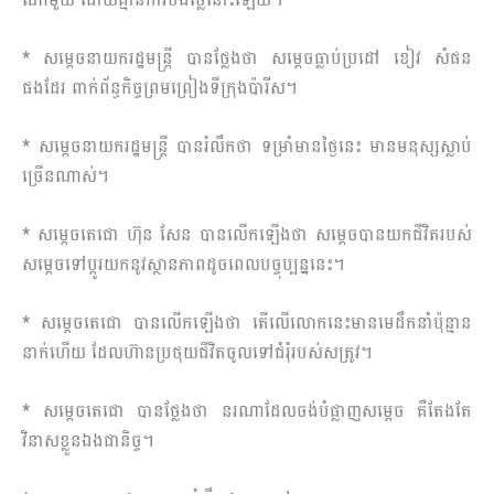
* សម្តេចនាយករដ្ឋមន្ត្រី បានថ្លែងថា សម្តេចធ្លាប់ប្រដៅ ខៀវ សំផន
ផងដែរ ពាក់ព័ន្ធកិច្ចព្រមព្រៀងទីក្រុងប៉ារីស។
* សម្តេចនាយករដ្ឋមន្ត្រី បានរំលឹកថា ទម្រាំមានថ្ងៃនេះ មានមនុស្សស្លាប់
ច្រើនណាស់។
* សម្តេចតេជោ ហ៊ុន សែន បានលើកឡើងថា សម្តេចបានយកជីវិតរបស់
សម្តេចទៅប្តូរយកនូវស្ថានភាពដូចពេលបច្ចុប្បន្ននេះ។
* សម្តេចតេជោ បានលើកឡើងថា តើលើលោកនេះមានមេដឹកនាំប៉ុន្មាន
នាក់ហើយ ដែលហ៊ានប្រថុយជីវិតចូលទៅជំរុំរបស់សត្រូវ។
* សម្តេចតេជោ បានថ្លែងថា នរណាដែលចង់បំផ្លាញសម្តេច គឺតែងតែ
វិនាសខ្លួនឯងជានិច្ច។