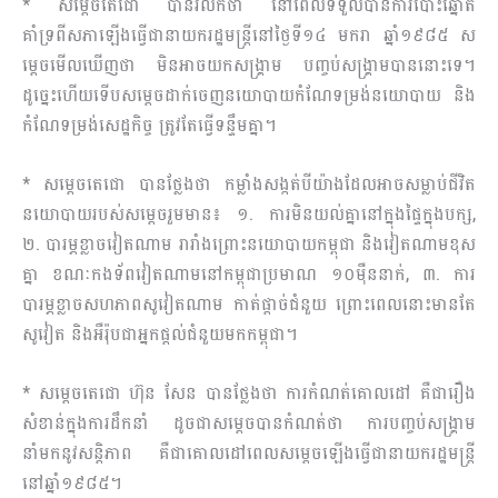
* សម្តេចតេជោ បានរំលឹកថា នៅពេលទទួលបានការបោះឆ្នោត
គាំទ្រពីសភាឡើងធ្វើជានាយករដ្ឋមន្ត្រីនៅថ្ងៃទី១៤ មករា ឆ្នាំ១៩៨៥ ស
ម្តេចមើលឃើញថា មិនអាចយកសង្គ្រាម បញ្ចប់សង្គ្រាមបាននោះទេ។
ដូច្នេះហើយទើបសម្តេចដាក់ចេញនយោបាយកំណែទម្រង់នយោបាយ និង
កំណែទម្រង់សេដ្ឋកិច្ច ត្រូវតែធ្វើទន្ទឹមគ្នា។
* សម្តេចតេជោ បានថ្លែងថា កម្លាំងសង្កត់បីយ៉ាងដែលអាចសម្លាប់ជីវិត
នយោបាយរបស់សម្តេចរួមមាន៖ ១. ការមិនយល់គ្នានៅក្នុងផ្ទៃក្នុងបក្ស,
២. បារម្ភខ្លាចវៀតណាម រារាំងព្រោះនយោបាយកម្ពុជា និងវៀតណាមខុស
គ្នា ខណៈកងទ័ពវៀតណាមនៅកម្ពុជាប្រមាណ ១០ម៉ឺននាក់, ៣. ការ
បារម្ភខ្លាចសហភាពសូវៀតណាម កាត់ផ្តាច់ជំនួយ ព្រោះពេលនោះមានតែ
សូវៀត និងអឺរ៉ុបជាអ្នកផ្តល់ជំនួយមកកម្ពុជា។
* សម្តេចតេជោ ហ៊ុន សែន បានថ្លែងថា ការកំណត់គោលដៅ គឺជារឿង
សំខាន់ក្នុងការដឹកនាំ ដូចជាសម្តេចបានកំណត់ថា ការបញ្ចប់សង្គ្រាម
នាំមកនូវសន្តិភាព គឺជាគោលដៅពេលសម្តេចឡើងធ្វើជានាយករដ្ឋមន្ត្រី
នៅឆ្នាំ១៩៨៥។