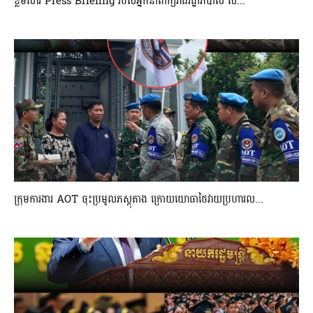
ខ្លឹមសារ Press Briefing របស់អ្នកនាំពាក្យរាជរដ្ឋាភិបាល ស...
ក្រុមការងារ AOT ចុះប្រមូលភស្តុតាង ក្រោយយោធាថៃវាយប្រហារល...