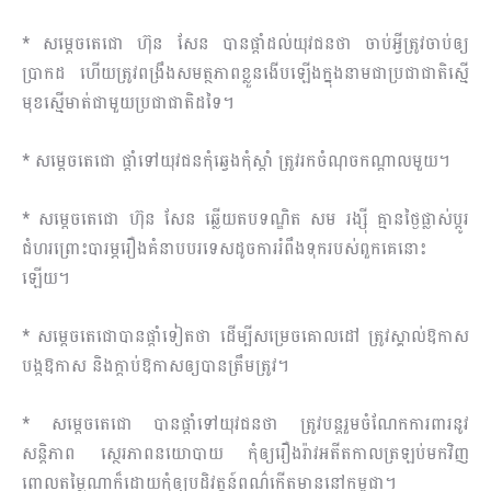
* សម្តេចតេជោ ហ៊ុន សែន បានផ្តាំដល់យុវជនថា ចាប់អ្វីត្រូវចាប់ឲ្យ
ប្រាកដ ហើយត្រូវពង្រឹងសមត្ថភាពខ្លួនងើបឡើងក្នុងនាមជាប្រជាជាតិស្មើ
មុខស្មើមាត់ជាមួយប្រជាជាតិដទៃ។
* សម្តេចតេជោ ផ្តាំទៅយុវជនកុំឆ្វេងកុំស្តាំ ត្រូវរកចំណុចកណ្តាលមួយ។
* សម្តេចតេជោ ហ៊ុន សែន ឆ្លើយតបទណ្ឌិត សម រង្ស៉ី គ្មានថ្ងៃផ្លាស់ប្តូរ
ជំហរព្រោះបារម្ភរឿងគំនាបបរទេសដូចការរំពឹងទុករបស់ពួកគេនោះ
ឡើយ។
* សម្តេចតេជោ​បានផ្តាំទៀតថា ដើម្បីសម្រេចគោលដៅ ត្រូវស្គាល់ឱកាស
បង្កឱកាស និងក្តាប់ឱកាសឲ្យបានត្រឹមត្រូវ។
* សម្តេចតេជោ បានផ្តាំទៅយុវជនថា ត្រូវបន្តរួមចំណែកការពារនូវ
សន្តិភាព ស្ថេរភាពនយោបាយ កុំឲ្យរឿងរ៉ាវអតីតកាលត្រឡប់មកវិញ
ពោលតម្លៃណាក៏ដោយកុំឲ្យបដិវត្តន៍ពណ៌កើតមាននៅកម្ពុជា។