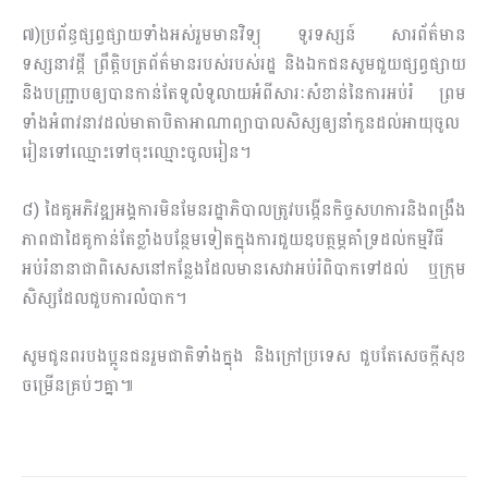
៧)ប្រព័ន្ធផ្សព្វផ្សាយទាំងអស់រួមមានវិទ្យុ ទូរទស្សន៍ សារព័ត៌មាន
ទស្សនាវដ្តី ព្រឹត្តិបត្រព័ត៌មានរបស់របស់រដ្ឋ និងឯកជនសូមជួយផ្សព្វផ្សាយ
និងបញ្ជ្រាបឲ្យបានកាន់តែទូលំទូលាយអំពីសារៈសំខាន់នៃការអប់រំ ព្រម
ទាំងអំពាវនាវដល់មាតាបិតាអាណាព្យាបាលសិស្សឲ្យនាំកូនដល់អាយុចូល
រៀនទៅឈ្មោះទៅចុះឈ្មោះចូលរៀន។
៨) ដៃគូអភិវឌ្ឍអង្គការមិនមែនរដ្ឋាភិបាលត្រូវបង្កើនកិច្ចសហការនិងពង្រឹង
ភាពជាដៃគូកាន់តែខ្លាំងបន្ថែមទៀតក្នុងការជួយឧបត្ថម្ភគាំទ្រដល់កម្មវិធី
អប់រំនានាជាពិសេសនៅកន្លែងដែលមានសេវាអប់រំពិបាកទៅដល់ ឬក្រុម
សិស្សដែលជួបការលំបាក។
សូមជូនពរបងប្អូនជនរួមជាតិទាំងក្នុង និងក្រៅប្រទេស ជួបតែសេចក្តីសុខ
ចម្រើន​គ្រប់ៗគ្នា៕