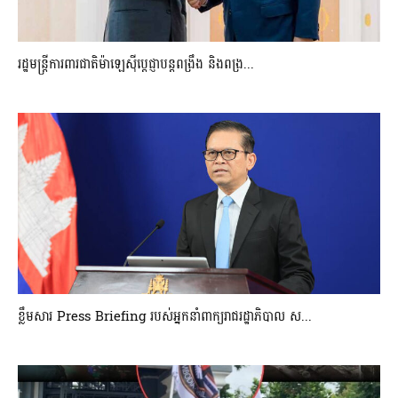
រដ្ឋមន្ត្រីការពារជាតិម៉ាឡេស៊ីប្ដេជ្ញាបន្តពង្រឹង និងពង្រ...
ខ្លឹមសារ Press Briefing របស់អ្នកនាំពាក្យរាជរដ្ឋាភិបាល ស...