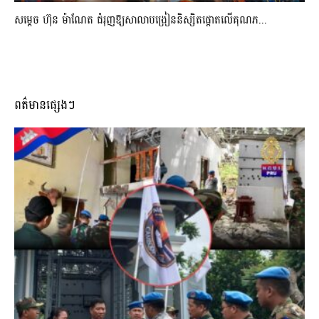
សម្តេច ហ៊ុន ម៉ាណែត ជំរុញឱ្យសាលាបង្រៀននិស្សិតផ្តោតលើគុណភ...
ពត៌មានផ្សេងៗ