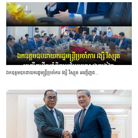
ឯកឧត្តមឧបនាយករដ្ឋមន្រ្តីប្រចាំការ វង្សី វិស្សុត អញ្ជើញដ...