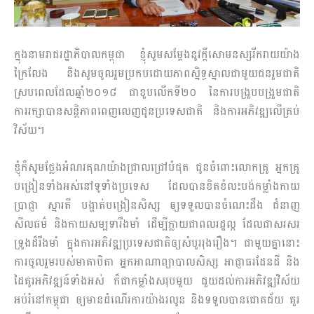
ក្នុងនាមរាជរដ្ឋាភិបាលកម្ពុជា ខ្ញុំសូមសម្តែងនូវក្តីសោមនស្សរីករាយយ៉ាង
ក្រៃលែង និងសូមចូលរួមប្រកបដោយភាពស្និទ្ធស្នាលជាមួយជនរួមជាតិ
ស្របពេលដែលឆ្នាំ២០១៨ ជាខួបលើកទី២០ នៃការបង្រួបបង្រួមជាតិ
ការរក្សាបានសន្តិភាពពេញលេញជូនប្រទេសជាតិ និងការអភិវឌ្ឍលើគ្រប់
វិស័យ។
ខ្ញុំក៏សូមថ្លែងអំណរគុណយ៉ាងជ្រាលជ្រៅបំផុត ជូនចំពោះលោកគ្រូ អ្នកគ្រូ
បង្រៀនទាំងអស់នៅទូទាំងប្រទេស ដែលបានខិតខំលះបង់កម្លាំងកាយ​
ប្រាជ្ញា ស្មារតី បង្ហាត់បង្រៀនសិស្ស ឲ្យទទួលបានចំណេះដឹង ជំនាញ
សីលធម៌ និងកាយសម្បទារឹងមាំ ដើម្បីក្លាយជាពលរដ្ឋល្អ ដែលជាសរសរ
ទ្រូងដ៏រឹងមាំ ក្នុងការអភិវឌ្ឍប្រទេសជាតិឲ្យសំបូររុងរឿង។ ជាមួយគ្នានោះ
ការចូលរួមរបស់មាតាបិតា អ្នកអាណាព្យាបាលសិស្ស អាជ្ញាធរដែនដី និង
ដៃគូរអភិវឌ្ឍន៍ទាំងអស់ ក៏ជាកម្លាំងសរុបមួយ ជួយដល់ការអភិវឌ្ឍវិស័យ
អប់រំនៅកម្ពុជា ឲ្យមានដំណើរការយ៉ាងរលូន និងទទួលបានជោគជ័យ គួរ