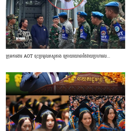
ក្រុមការងារ AOT ចុះប្រមូលភស្តុតាង ក្រោយយោធាថៃវាយប្រហារល...