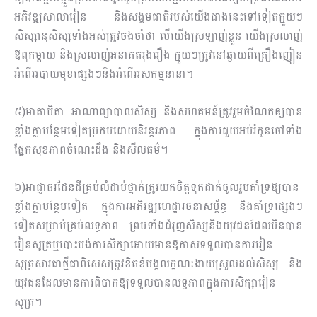
អភិវឌ្ឍសាលារៀន និងសង្គមជាតិរបស់យើងជាងនេះទៅទៀតក្មួយៗ
សិស្សានុសិស្សទាំងអស់ត្រូវចងចាំថា បើយើងស្រឡាញ់ខ្លួន យើងស្រលាញ់
ឪពុកម្ដាយ និងស្រលាញ់អនាគតរុងរឿង ក្មួយៗត្រូវនៅឆ្ងាយពីគ្រឿងញៀន
អំពើអបាយមុខផ្សេងៗនិងអំពើអសកម្មនានា។
៥)មាតាបិតា អាណាព្យាបាលសិស្ស និងសហគមន៍ត្រូវរួមចំណែកឲ្យបាន
ខ្លាំងក្លាបន្ថែមទៀតប្រកបដោយនិរន្តរភាព ក្នុងការជួយអប់រំកូនចៅទាំង
ផ្នែកសុខភាពចំណេះដឹង និងសីលធម៌។
៦)អាជ្ញាធរដែនដីគ្រប់លំដាប់ថ្នាក់ត្រូវយកចិត្តទុកដាក់ចូលរួមគាំទ្រឱ្យបាន
ខ្លាំងក្លាបន្ថែមទៀត ក្នុងការអភិវឌ្ឍហេដ្ឋារចនាសម្ព័ន្ធ និងគាំទ្រផ្សេងៗ
ទៀតសម្រាប់គ្រប់លទ្ធភាព ព្រមទាំងជំរុញសិស្សនិងយុវជនដែលមិនបាន
រៀនសូត្រឬបោះបង់ការសិក្សាអោយមានឱកាសទទួលបានការរៀន
សូត្រសារជាថ្មីជាពិសេសត្រូវខិតខំបង្កលក្ខណៈងាយស្រួលដល់សិស្ស និង
យុវជនដែលមានការពិបាកឱ្យទទួលបានលទ្ធភាពក្នុងការសិក្សារៀន
សូត្រ។