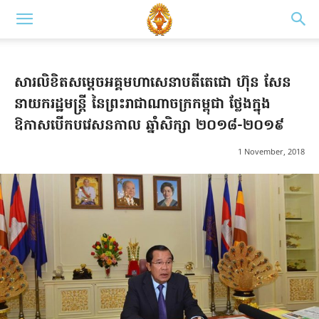
សារលិខិតសម្តេចអគ្គមហាសេនាបតីតេជោ ហ៊ុន សែន
នាយករដ្ឋមន្រ្តី នៃព្រះ​រាជាណា​ចក្រ​កម្ពុជា ថ្លែងក្នុង
ឱកាសបើកបវេសនកាល ឆ្នាំសិក្សា ២០១៨-២០១៩
1 November, 2018