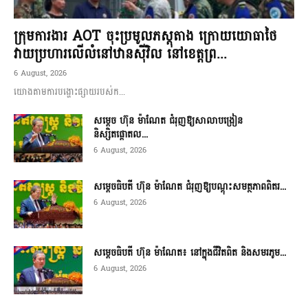
ក្រុមការងារ AOT ចុះប្រមូលភស្តុតាង ក្រោយយោធាថៃ
វាយប្រហារលើលំនៅឋានស៊ីវិល នៅខេត្តព្រ...
6 August, 2026
យោងតាមការបង្ហោះផ្សាយរបស់ក...
សម្តេច ហ៊ុន ម៉ាណែត ជំរុញឱ្យសាលាបង្រៀន
និស្សិតផ្តោតល...
6 August, 2026
សម្តេចធិបតី ហ៊ុន ម៉ាណែត ជំរុញឱ្យបណ្តុះសមត្ថភាពពិតរ...
6 August, 2026
សម្តេចធិបតី ហ៊ុន ម៉ាណែត៖ នៅក្នុងជីវិតពិត និងសមរភូម...
6 August, 2026