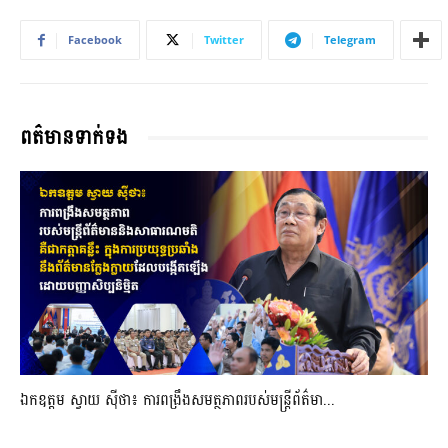
Facebook
Twitter
Telegram
ពត៌មានទាក់ទង
ឯកឧត្តម ស្វាយ ស៊ីថា៖ ការពង្រឹងសមត្ថភាពរបស់មន្ត្រីព័ត៌មា...