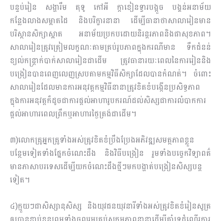
បន្ទប់រៀន សង្ហារឹម តុទូ កៅអី ក្តាខៀនទ្វារបង្អួច បង្គន់អនាម័យ
កន្លែងលាងសម្អាតដៃ និងបរិក្ខារនានា ដើម្បីធានាថាសាលារៀនមាន
បរិស្ថានសិក្សាស្អាត អនាម័យប្រកបដោយនិរន្តរភាពនិងផាសុខភាព។
សាលារៀនត្រូវត្រៀមលក្ខណៈតាមគ្រប់រូបភាពក្នុងករណីមាន ទឹកជំនន់
ខ្យល់កន្ត្រាក់បាក់សាលារៀនជាដើម ត្រូវធានារយៈពេលនៃការរៀននិង
បង្រៀនបានពេញលេញស្របតាមកម្មវិធីសិក្សាដែលបានកំណត់។ ចំពោះ
សាលារៀនដែលមានការអនុវត្តកម្មវិធីនានាត្រូវខិតខំបង្កើនប្រសិទ្ធភាព
ក្នុងការអនុវត្តក៏ដូចជាការផ្ដល់អាហារូបករណ៍ដល់សិស្សជាការលំបាកការ
ផ្ដល់អាហារពេលព្រឹកឬអាហារថ្ងៃត្រង់ជាដើម។
៣)លោកគ្រូអ្នកគ្រូទាំងអស់ត្រូវខិតខំប្រឹងប្រែងអភិវឌ្ឍសមត្ថភាពខ្លួន
បន្ថែមទៀតទាំងផ្នែកចំណេះដឹង និងវិធីបង្រៀន រួមទាំងបច្ចេកវិទ្យាពត៌
មានភាសាបរទេសដើម្បីយកចំណេះដឹងថ្មីៗមកបង្ហាត់បង្រៀនសិស្សបន្ត
ទៀត។
៤)ក្មួយៗជាសិស្សានុសិស្ស និងយុវជនយុវនារីទាំងអស់ត្រូវខិតខំរៀនសូត្រ
ឲ្យបានខ្ជាប់ខ្ជួនព្រមទាំងចូលរួមគ្រប់សកម្មភាពនានាដើម្បីគាំទ្រដំណើរការ