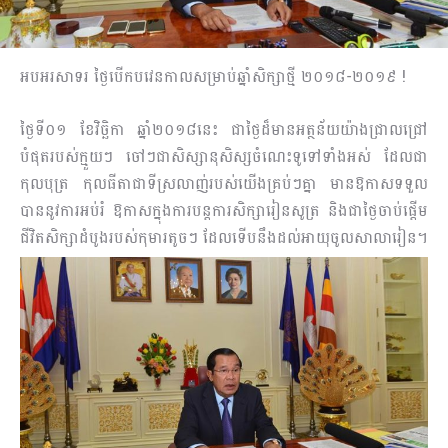
អបអរសាទរ ថ្ងៃបើកបវេនកាលសម្រាប់ឆ្នាំសិក្សាថ្មី ២០១៨-២០១៩ !
ថ្ងៃទី០១​ ខែវិច្ឆិកា ឆ្នាំ២០១៨នេះ​​ ជាថ្ងៃដ៏មានអត្ថន័យយ៉ាងជ្រាលជ្រៅ
បំផុតរបស់ក្មួយៗ ចៅៗជាសិស្សានុសិស្សចំណេះទូទៅទាំងអស់ ដែលជា
កុលបុត្រ កុលធីតាជាទីស្រលាញ់របស់យើងគ្រប់ៗគ្នា មានឱកាសទទួល
បាននូវការអប់រំ ឱកាសក្នុងការបន្តការសិក្សារៀនសូត្រ និងជាថ្ងៃចាប់ផ្តើម
ជីវិតសិក្សាដំបូងរបស់កុមារតូចៗ ដែលទើបនឹងដល់អាយុចូលសាលារៀន។​