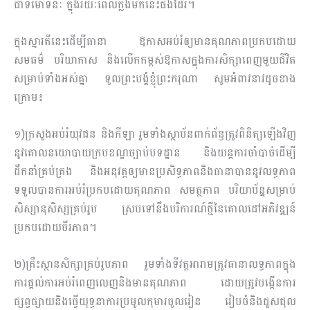
ជាទីមោទនៈ ក្នុងរយៈពេលក្លងមកនេះផងដែរ។
ក្នុងស្មារតីនេះដើម្បីធានា ឱកាសអប់រំឲ្យមានគុណភាពប្រកបដោយ
សមធម៌ បរិយា​កាស​ និងលើកកម្ពស់ឱកាសក្នុងការសិក្សាពេញមួយជីវិត
សម្រាប់ទាំងអស់គ្នា ទូលព្រះបង្គំខ្ញុំព្រះករុណា សូមអំពាវនាវដូចខាង
ក្រោម៖
១)ក្រសួងអប់រំយុវជន និងកីឡា រួមទាំងស្ថាប័នពាក់ព័ន្ធត្រូវពិនិត្យឡើងវិញ
នូវគោលនយោបាយក្របខណ្ឌច្បាប់បទដ្ឋាន និងយន្តការចាំបាច់ដើម្បី
ដឹកនាំគ្រប់គ្រង និងអនុវត្តឲ្យមានប្រសិទ្ធភាពនិងធានាបាននូវលទ្ធភាព
ទទួលបានការអប់រំប្រកបដោយគុណភាព សមត្ថភាព បរិយាប័ន្នសម្រាប់
សិស្សានុសិស្សគ្រប់រូប ស្របទៅនឹងបរិការណ៍ថ្មីនៃគោលដៅអភិវឌ្ឍន៍
ប្រកបដោយចីរភាព។
២)គ្រឹះស្ថានសិក្សាគ្រប់រូបភាព រួមទាំងទីវត្តអារាមត្រូវធានាលទ្ធភាពក្នុង
ការផ្ដល់ការអប់រំពេញលេញនិងមានគុណភាព ដោយត្រូវបង្កើនការ
ផ្សព្វផ្សាយនិងធ្វើយុទ្ធនាការប្រមូលកុមារចូលរៀន រៀបចំនិងជួសជុល