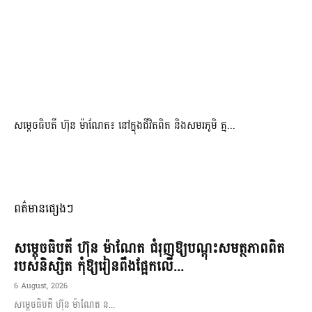
សម្តេចធិបតី ហ៊ុន ម៉ាណែត៖ នៅក្នុងជីវិតពិត និងសមរភូមិ គ្ម...
ពត៌មានផ្សេងៗ
សម្តេចធិបតី ហ៊ុន ម៉ាណែត ជំរុញឱ្យបណ្តុះសមត្ថភាពពិត
របស់និស្សិត កុំឱ្យរៀនពឹងផ្អែកលើ...
6 August, 2026
សម្តេចធិបតី ហ៊ុន ម៉ាណែត ន...