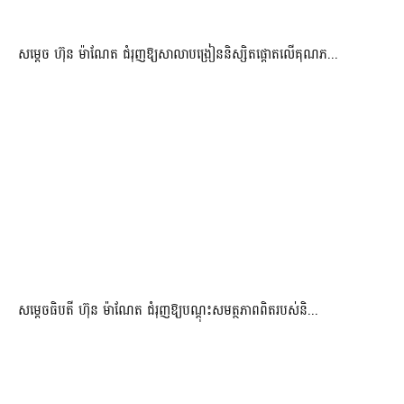
សម្តេច ហ៊ុន ម៉ាណែត ជំរុញឱ្យសាលាបង្រៀននិស្សិតផ្តោតលើគុណភ...
សម្តេចធិបតី ហ៊ុន ម៉ាណែត ជំរុញឱ្យបណ្តុះសមត្ថភាពពិតរបស់និ...