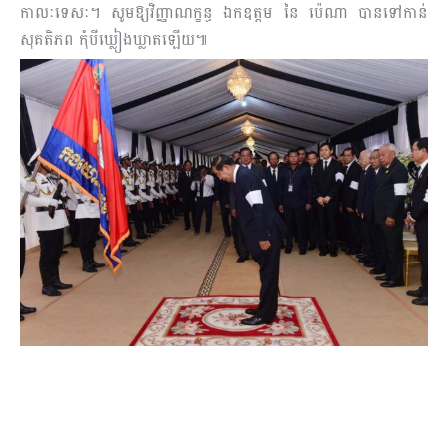
កាលៈទេសៈ។ សូមឱ្យវិញ្ញាណក្ខន្ធ ឯកឧត្តម នៃ ប៉េណា បានទៅកាន់
សុគតិភព កុំបីឃ្លៀងឃ្លាតឡើយ៕