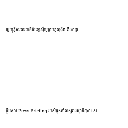
រដ្ឋមន្ត្រីការពារជាតិម៉ាឡេស៊ីប្ដេជ្ញាបន្តពង្រឹង និងពង្រ...
ខ្លឹមសារ Press Briefing របស់អ្នកនាំពាក្យរាជរដ្ឋាភិបាល ស...