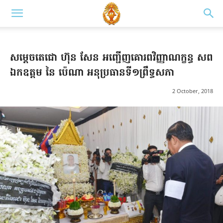
សម្ដេចតេជោ ហ៊ុន សែន អញ្ជើញគោរពវិញ្ញាណក្ខន្ធ សព
ឯកឧត្តម នៃ ប៉េណា អនុប្រធានទី១ព្រឹទ្ធសភា
2 October, 2018