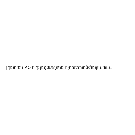
ក្រុមការងារ AOT ចុះប្រមូលភស្តុតាង ក្រោយយោធាថៃវាយប្រហារល...