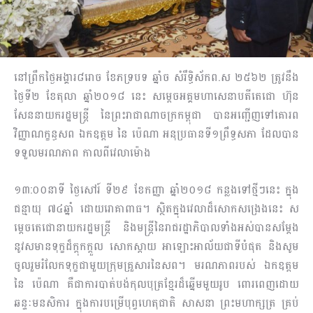
នៅព្រឹកថ្ងៃអង្គារ៨រោច ខែភទ្របទ ឆ្នាំច សំរឹទ្ធិស័កព.ស ២៥៦២ ត្រូវនឹង
ថ្ងៃទី២ ខែតុលា ឆ្នាំ២០១៨ នេះ សម្ដេចអគ្គមហាសេនាបតីតេជោ ហ៊ុន
សែននាយករដ្ឋមន្ត្រី នៃព្រះរាជាណាចក្រកម្ពុជា បានអញ្ជើញទៅគោរព
វិញ្ញាណក្ខន្ធសព ឯកឧត្តម នៃ ប៉េណា អនុប្រធានទី១ព្រឹទ្ធសភា ដែលបាន
ទទួលមរណភាព កាលពីវេលាម៉ោង
១៣:០០នាទី ថ្ងៃសៅរ៍ ទី២៩ ខែកញ្ញា ឆ្នាំ២០១៨ កន្លងទៅថ្មីៗនេះ ក្នុង
ជន្មាយុ ៧៤ឆ្នាំ ដោយរោគាពាធ។ ស្ថិតក្នុងវេលាដ៏សោកសង្រេងនេះ ស
ម្តេចតេជោនាយករដ្ឋមន្ត្រី និងមន្ត្រីនៃរាជរដ្ឋាភិបាលទាំងអស់បានសម្តែង
នូវសមានទុក្ខដ៏ក្តុកក្តួល សោកស្តាយ អាឡោះអាល័យជាទីបំផុត និងសូម
ចូលរួមរំលែកទុក្ខជាមួយក្រុមគ្រួសារនៃសព។ មរណភាពរបស់ ឯកឧត្តម
នៃ ប៉េណា គឺជាការបាត់បង់កុលបុត្រខ្មែរដ៏ឆ្នើមមួយរូប ពោរពេញដោយ
ឆន្ទៈមនសិការ ក្នុងការបម្រើបុព្វហេតុជាតិ សាសនា ព្រះមហាក្សត្រ គ្រប់