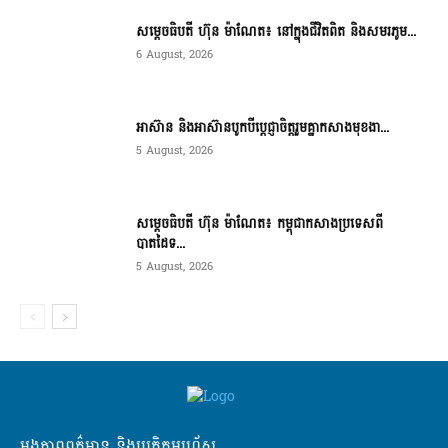
សម្តេចធិបតី ហ៊ុន ម៉ាណែត៖ នៅក្នុងជីវិតពិត និងសមរភូម...
6 August, 2026
អាស៊ាន និងអាស៊ានបូកបីប្តេជ្ញាចិត្តរួមគ្នាកសាងមុខងា...
5 August, 2026
សម្ដេចធិបតី ហ៊ុន ម៉ាណែត៖ កម្ពុជាកសាងប្រទេសពី
បាតដៃទ...
5 August, 2026
អង្គភាពពត៌មាន និងប្រតិកម្មរហ័ស