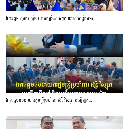
ឯកឧត្តម ស្វាយ ស៊ីថា៖ ការពង្រឹងសមត្ថភាពរបស់មន្ត្រីព័ត៌មា...
ឯកឧត្តមឧបនាយករដ្ឋមន្រ្តីប្រចាំការ វង្សី វិស្សុត អញ្ជើញដ...