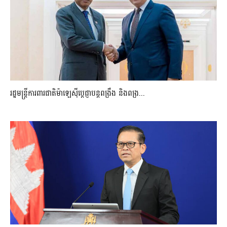
រដ្ឋមន្ត្រីការពារជាតិម៉ាឡេស៊ីប្ដេជ្ញាបន្តពង្រឹង និងពង្រ...