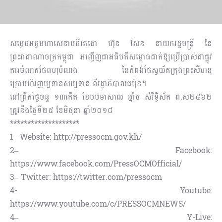
សម្តេចអគ្គមហាសេនាបតីតេជោ ហ៊ុន សែន នាយករដ្ឋមន្ត្រី នៃ
ព្រះរាជាណាចក្រកម្ពុជា អញ្ជើញជាអធិបតីសម្ពោធដាក់ឱ្យប្រើប្រាស់ជាផ្លូវ
ការចំណតផែពហុបំណង នៃកំពង់ផែស្វយ័តក្រុងព្រះសីហនុ
ក្រោមហិរញ្ញប្បទានសម្បទាន ពីរដ្ឋាភិបាលជប៉ុន។
នៅព្រឹកថ្ងៃចន្ទ ១៣កើត ខែបឋមាសាឍ ឆ្នាំច សំរឹទ្ធិស័ក ព.ស២៥៦២
ត្រូវនឹងថ្ងៃទី២៥ ខែមិថុនា ឆ្នាំ២០១៨
********************
1– Website: http://pressocm.gov.kh/
2– Facebook:
https://www.facebook.com/PressOCMOfficial/
3– Twitter: https://twitter.com/pressocm
4- Youtube:
https://www.youtube.com/c/PRESSOCMNEWS/
4– Y-Live: