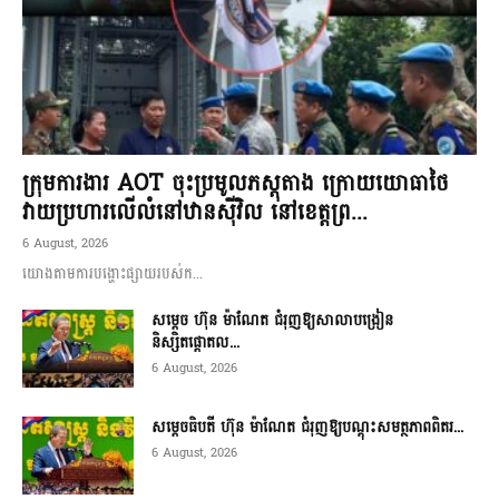
ក្រុមការងារ AOT ចុះប្រមូលភស្តុតាង ក្រោយយោធាថៃ
វាយប្រហារលើលំនៅឋានស៊ីវិល នៅខេត្តព្រ...
6 August, 2026
យោងតាមការបង្ហោះផ្សាយរបស់ក...
សម្តេច ហ៊ុន ម៉ាណែត ជំរុញឱ្យសាលាបង្រៀន
និស្សិតផ្តោតល...
6 August, 2026
សម្តេចធិបតី ហ៊ុន ម៉ាណែត ជំរុញឱ្យបណ្តុះសមត្ថភាពពិតរ...
6 August, 2026