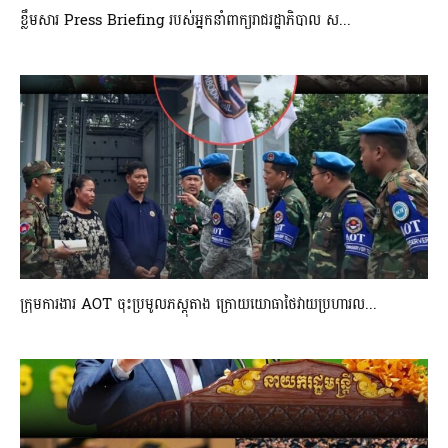
ខ្លឹមសារ Press Briefing របស់អ្នកនាំពាក្យរាជរដ្ឋាភិបាល ស...
ក្រុមការងារ AOT ចុះប្រមូលភស្តុតាង ក្រោយយោធាថៃវាយប្រហារល...