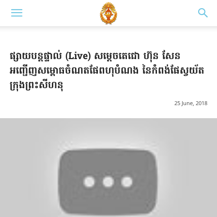
ផ្សាយបន្តផ្ទាល់ (Live) សម្តេចតេជោ ហ៊ុន សែន
អញ្ជើញសម្ពោធចំណតផែពហុបំណង នៃកំពង់ផែស្វយ័ត
ក្រុងព្រះសីហនុ
25 June, 2018