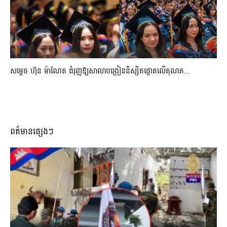
សម្តេច ហ៊ុន ម៉ាណែត ជំរុញឱ្យសាលាបង្រៀននិស្សិតផ្តោតលើគុណភ...
ពត៌មានផ្សេងៗ