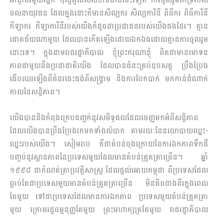
ចលនាយុវជន ដែលក្នុងនោះក៏មានសិល្បករ សិល្បការិនី ពិធីករ ពិធីការិនី
កីឡាករ កីឡាការិនី​របស់​យើងក៏ដូចជាប្រជាជនរបស់យើងផងដែរ។ គ្មាន
ជោគជ័យណាមួយ ដែលបានកើតឡើងដោយឯកឯង​ដោយ​គ្មានការចូលរួម
នោះទេ។ ក្នុងនាមរាជរដ្ឋាភិបាល ខ្ញុំព្រះករុណាខ្ញុំ ពិតជាមានមោទន
ភាពជាមួយនឹង​ប្រជា​ជាតិ​យើង ដែលបានជំនះគ្រប់ឧបសគ្គ ប្រឹងប្រែង
ងើបឈរឡើងពីគំនរផេះផង់ពីសង្រ្គាម និងការ​បែក​បាក់ មកកាន់ដំណាក់
កាលនៃសន្ដិភាព។
យើងបាននិងកំពុងក្រេបជញ្ជក់នូវសមិទ្ធផលដែលចេញមក​អំពី​សន្ដិ​ភាព
ដែលយើងបានប្រឹងប្រែង​រកមក​ទាំង​លំបាក តាមរយៈនៃនយោបាយឈ្នះ-
ឈ្នះរបស់យើង។ សៀមរាប គឺជាតំបន់ចុងក្រោយនៃការឯក​ភាព​ទឹក​ដី
បញ្ចប់នូវស្ថានភាពនៃប្រទេសមួយដែលមានតំបន់​ត្រួត​ត្រា​ច្រើន។ ឆ្នាំ
១៩៩៨ ជាកំណត់ត្រា​ប្រវត្តិ​សាស្រ្ត ដែលផ្ដល់អោយកម្ពុជា ពីប្រទេសដែល
ធ្លាប់តែជាប្រ​ទេស​មួយមាន​តំបន់ត្រួតត្រាច្រើន មិនតិចជាង​ពីរ​ក្នុងពេល
តែមួយ ទៅជាប្រទេសដែលមានការឯកភាព​ ប្រទេសមួយតំបន់ត្រួតត្រា
មួយ ក្រោមរដ្ឋធម្មនុញ្ញ​តែ​មួយ ព្រះមហាក្សត្រតែមួយ រាជរដ្ឋាភិបាល