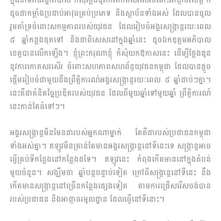
ដូចជាកម្លាំងប្រដាប់អាវុធគ្រប់​ប្រ​ភេទ និងស្ថាប័នទាំងអស់ ដែលបានចូល
រួមគាំទ្រចំពោះសកម្មភាពរបស់យុវជន ដែលរៀបចំអង្គរ​សង្រ្កាន្ត​រយៈ​ពេល
៥ ឆ្នាំកន្លងផុតទៅ និងជាពិសេសនៅក្នុងឆ្នាំនេះ ដូចឯកឧត្តម​អភិបាល
ខេត្តបានលើកឡើង។ ខ្ញុំ​ព្រះករុណាខ្ញុំ ក៏សុំយកឱកាសនេះ ដើម្បីថ្លែងជូន
នូវការកោតសរសើរ ចំពោះសហភាពសហព័ន្ធយុវជន​កម្ពុជា​ ដែលបានផ្ដួច
ផ្ដើមរៀបចំជាមួយនឹងព្រឹត្តិការណ៍អង្គរសង្រ្កាន្តរយៈពេល ៥ ឆ្នាំជាប់ៗគ្នា។
នេះគឺជា​គំនិត​ច្នៃប្រឌិតរបស់យុវជន ដែលពីមួយឆ្នាំទៅមួយឆ្នាំ ព្រឹត្តិការណ៍
នេះកាន់តែធំទៅៗ។
អង្គរសង្រ្កាន្តមិនមែនជារបស់អ្នកណាម្នាក់ តែគឺជារបស់ប្រជាជនកម្ពុជា
ទាំងអស់គ្នា។ ឥឡូវមិនគ្រាន់តែ​មាន​អង្គរសង្រ្កាន្តនៅទីនេះទេ សង្រ្កាន្តអាច
ធ្វើគ្រប់ទីកន្លែងនៅកន្លែងដទៃ។ ឥឡូវនេះ កំពុងកើតមាននៅ​ក្នុង​តំ​ប​ន់​​​
មួយចំនួន។ សង្ឃឹមថា ឆ្នាំបន្តបន្ទាប់ទៀត ក្រៅពីសង្រ្កាន្តនៅទីនេះ នឹង
កើតមានសង្រ្កាន្តនៅច្រើន​កន្លែងផ្សេងទៀត តាមការជ្រើសរើសចង់បាន
របស់ប្រជាជន និងអាជ្ញាធរមូលដ្ឋាន ដែលធ្វើនៅទីនោះ។