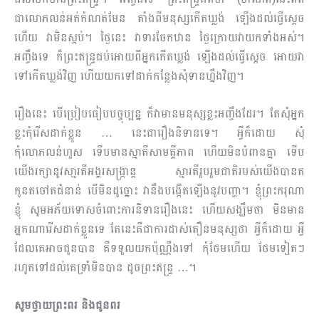
ជាលោភលន់អត់កំណត់មែន តាំងពីមនុស្សកើតឃ្លង់ ឡើងដល់ធ្វើស្ដេច
ហើយ វាមិនស្កប់។ ថ្ងៃនេះ វាទារចែកឋាន ថ្ងៃក្រោយវាយកទាំងអស់។
អញ្ចឹងទេ ក៏ព្រះ​ឥន្ទ្រ​ជប់អោយពីអ្នកកើតឃ្លង់ ឡើងដល់ធ្វើស្ដេច អោយវា
ទៅកើតឃ្លង់វិញ ហើយយកទៅដាក់កន្លែងសុំ​ទាន​ហ្នឹង​វិញ។
រឿងនេះ បើប្រៀបធៀបបច្ចុប្បន្ន ក៏វាមានមនុស្សខ្លះអញ្ចឹងដែរ។ តែសុំអ្នក
ខ្លះកុំរើសដាក់ខ្លួន … នេះជារឿង​និ​ទាន​ទេ។ អ្វីក៏ដោយ សុំ
កុំលោភលន់ហួស ទើបមានស្មាតីសាមគ្គីភាព ហើយមិនបំពានគ្នា ទើប​
យើងរក្សា​នូវ​សា្មរតីអង្គរសង្រ្កាន្ត ស្មារតីរួបរួមជាតិរបស់យើងបានត
កូនតចៅតជំនាន់ បើមិនដូច្នោះ វានឹងបង្កើតឡើង​នូវ​បញ្ហា។ ខ្ញុំព្រះករុណា
ខ្ញុំ​ សូមអភ័យទោសចំពោះការនិទានរឿងនេះ ហើយសង្ឃឹមថា មិនមាន
អ្នកណា​រើស​ដាក់​ខ្លួនទេ តែនេះគឺជាការដាស់តឿនមនុស្សថា អ្វីក៏ដោយ អ្វី
ដែលគេអាចជូនបាន​ គឺទទួលយក​ប៉ុណ្ណឹង​ទៅ កុំថែមហើយ ថែមទៀតៗ
រហូតទៅដល់គេទ្រាំមិនបាន ដូចព្រះឥន្ទ្រ …។
សូមថ្វាយព្រះពរ និងជូនពរ