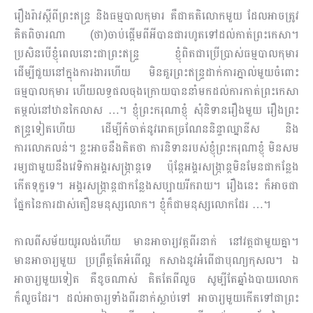
រឿងរ៉ាវស្តីពីព្រះឥន្ទ្រ និងធម្មបាលកុមារ គឺជាគតិលោកមួយ ដែលអាចត្រូវ
គិតពិចារណា (ថា)ចាប់ផ្ដើមពីអី​បាន​​ជារហូតទៅដល់កាត់ព្រះកេសា។
ប្រសិនបើខ្ញុំពេលនោះជាព្រះឥន្ទ្រ ខ្ញុំពិតជាប្រើប្រាស់ធម្មបាលកុមារ
ដើម្បីជួយនៅក្នុងការងារហើយ មិនគួរព្រះឥន្ទ្រដាក់ការភ្នាល់មួយចំពោះ
ធម្មបាលកុមារ ហើយលទ្ធផលចុង​ក្រោយ​បាននាំមកដល់ការកាត់ព្រះកេសា
តម្កល់នៅឋានកៃលាស …។ ខ្ញុំព្រះករុណាខ្ញុំ សុំនិទានរឿងមួយ រឿងព្រះ
ឥន្ទ្រទៀតហើយ ដើម្បីកំចាត់នូវរោគច្រណែននិន្ទាឈ្នានីស និង
ការលោភលន់។ ខ្លះអាចនឹងគិតថា ការនិទានរបស់ខ្ញុំព្រះករុណាខ្ញុំ មិនសម
រម្យជាមួយនឹងវេទិកាអង្គរសង្រ្កាន្តទេ ប៉ុន្តែអង្គរសង្រ្កាន្តមិនមែនជា​កន្លែង​
កើតទុក្ខទេ។ អង្គរសង្រ្កាន្តជាកន្លែងសប្បាយរីករាយ។ រឿងនេះ ក៏អាចជា
ផ្នែកនៃការដាស់តឿន​មនុស្ស​លោក។ ខ្ញុំក៏ជាមនុស្សលោកដែរ …។
កាលពីសម័យយូរលង់ហើយ មានអាចារ្យវត្តពីរនាក់ នៅវត្តជាមួយគ្នា។
មានអាចារ្យមួយ ប្រព្រឹត្តតែអំពើល្អ កសាងនូវអំពើជាបុណ្យកុសល។​ ឯ
អាចារ្យមួយទៀត គឺខូចណាស់ គិតតែពីលួច សូម្បីតែឆ្នាំងបាយលោក
ក៏លួចដែរ។ ដល់អាចារ្យទាំងពីរនាក់ស្លាប់ទៅ អាចារ្យមួយកើតទៅជាព្រះ