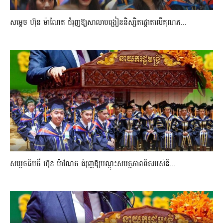
សម្តេច ហ៊ុន ម៉ាណែត ជំរុញឱ្យសាលាបង្រៀននិស្សិតផ្តោតលើគុណភ...
សម្តេចធិបតី ហ៊ុន ម៉ាណែត ជំរុញឱ្យបណ្តុះសមត្ថភាពពិតរបស់និ...