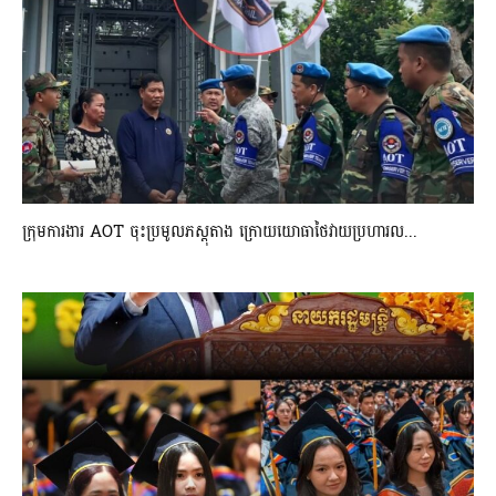
ក្រុមការងារ AOT ចុះប្រមូលភស្តុតាង ក្រោយយោធាថៃវាយប្រហារល...