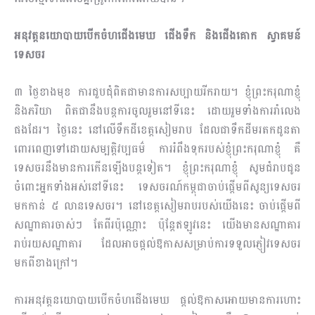
អនុវត្តនយោបាយបើកចំហជើងមេឃ ជើងទឹក និងជើងគោក ស្វាគមន៍
ទេសចរ
៣ ថ្ងៃខាងមុខ ការជួបជុំពិតជាមានការសប្បាយរីករាយ។ ខ្ញុំព្រះករុណាខ្ញុំ
និងភរិយា ពិតជានឹងបន្តការចូល​រួម​នៅ​ទីនេះ ដោយរួមទាំងការរាំលេង
ផងដែរ។ ថ្ងៃនេះ នៅលើទឹកដីខេត្តសៀមរាប ដែលជាទឹកដីមរតក​ដូន​តា
ពោរពេញទៅដោយសម្បតិ្តវប្បធម៌ ការរំពឹងទុករបស់ខ្ញុំព្រះករុណាខ្ញុំ គឺ
ទេសចរនឹងមានការ​កើនឡើង​បន្ត​ទៀត។ ខ្ញុំព្រះករុណាខ្ញុំ សូមជំរាបជូន
ចំពោះអ្នកទាំងអស់នៅទីនេះ ទេសចរណ៍កម្ពុជាចាប់ផ្ដើមពី​សូន្យទេស​ចរ
មកកាន់ ៥ លានទេសចរ។ នៅខេត្តសៀមរាបរបស់យើងនេះ ចាប់ផ្ដើមពី
សណ្ឋាគារចាស់ៗ តែពីរ​ប៉ុណ្ណោះ ប៉ុន្តែឥឡូវនេះ យើងមានសណ្ឋាគារ
រាប់រយសណ្ឋាគារ ដែលអាចផ្ដល់ឱកាសសម្រាប់ការ​ទទួល​ភ្ញៀវ​ទេសចរ
មកពីខាងក្រៅ។
ការអនុវត្តនយោបាយបើកចំហជើងមេឃ ផ្ដល់ឱកាសអោយមានការហោះ​