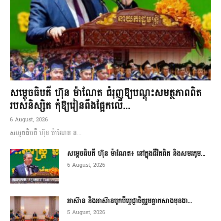
សម្តេចធិបតី ហ៊ុន ម៉ាណែត ជំរុញឱ្យបណ្តុះសមត្ថភាពពិត
របស់និស្សិត កុំឱ្យរៀនពឹងផ្អែកលើ...
6 August, 2026
សម្តេចធិបតី ហ៊ុន ម៉ាណែត ន...
សម្តេចធិបតី ហ៊ុន ម៉ាណែត៖ នៅក្នុងជីវិតពិត និងសមរភូម...
6 August, 2026
អាស៊ាន និងអាស៊ានបូកបីប្តេជ្ញាចិត្តរួមគ្នាកសាងមុខងា...
5 August, 2026