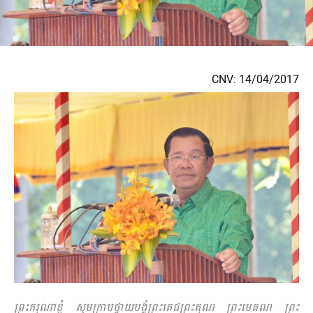
CNV: 14/04/2017
ព្រះករុណាខ្ញុំ សូមក្រាបថ្វាយបង្គំព្រះតេជព្រះគុណ ព្រះមេគណ ព្រះ