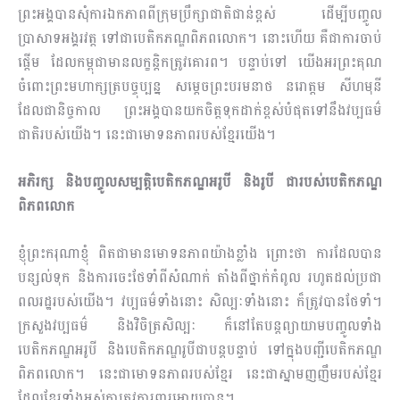
ព្រះអង្គបានសុំការឯកភាពពីក្រុ​ម​ប្រឹក្សា​ជាតិ​ជាន់ខ្ពស់ ដើម្បី​បញ្ចូល​​
ប្រាសាទអង្គរវត្ត ទៅជាបេតិកភណ្ឌពិភពលោក។ នោះហើយ គឺជាការចាប់
ផ្ដើម ដែលកម្ពុជាមាន​លក្ខន្ដិក​ត្រូវគោរព។ បន្ទាប់ទៅ យើងអរព្រះគុណ
ចំពោះព្រះមហាក្សត្របច្ចុប្បន្ន សម្ដេចព្រះ​បរម​នាថ នរោត្តម សីហមុនី
ដែលជានិច្ចកាល​ ព្រះអង្គបានយកចិត្តទុកដាក់ខ្ពស់បំផុត​ទៅនឹង​វប្បធម៌​
ជាតិ​របស់​យើង។ នេះជា​មោទនភាពរបស់ខ្មែរយើង។
អភិរក្ស និងបញ្ចូលសម្បត្តិបេតិកភណ្ឌអរូបី និងរូបី ជារបស់បេតិកភណ្ឌ
ពិភពលោក
ខ្ញុំព្រះករុណាខ្ញុំ ពិតជាមានមោទនភាពយ៉ាងខ្លាំង ព្រោះថា ការដែលបាន
បន្សល់ទុក និងការចេះថែទាំពី​សំ​ណាក់​ តាំងពីថ្នាក់កំពូល​ រហូតដល់ប្រជា
ពលរដ្ឋរបស់យើង។ វប្បធម៌ទាំងនោះ សិល្បៈទាំងនោះ ក៏ត្រូវ​បាន​ថែ​ទាំ។
ក្រសួងវប្បធម៌ និងវិចិត្រសិល្បៈ ក៏នៅតែបន្តព្យាយាមបញ្ចូលទាំង
បេតិកភណ្ឌអរូបី និងបេតិក​ភណ្ឌ​រូបីជាបន្តបន្ទាប់ ទៅក្នុងបញ្ជីបេតិកភណ្ឌ
ពិភពលោក។ នេះជាមោទនភាពរបស់ខ្មែរ នេះជាស្នាម​ញញឹម​របស់ខ្មែរ
ដែលខ្មែរទាំងអស់គ្នាត្រូវការពារអោយបាន។