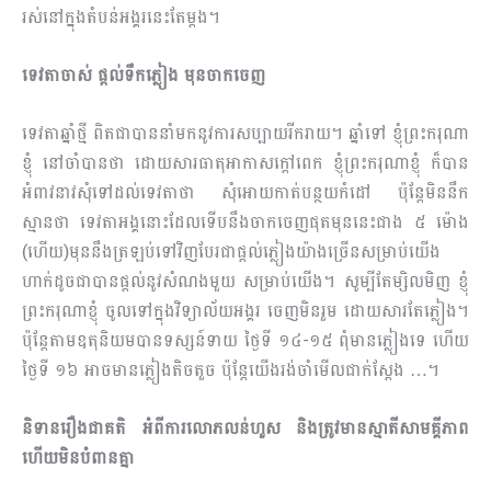
រស់នៅក្នុង​តំបន់​អង្គរ​នេះតែម្ដង។
ទេវតាចាស់ ផ្តល់ទឹកភ្លៀង មុនចាកចេញ
ទេវតាឆ្នាំថ្មី ពិតជាបាននាំមកនូវការសប្បាយរីករាយ។ ឆ្នាំទៅ ខ្ញុំព្រះករុណា
ខ្ញុំ នៅចាំបានថា ដោយសារ​ធាតុ​អាកាសក្ដៅពេក ខ្ញុំព្រះករុណាខ្ញុំ ក៏បាន
អំពាវនាវសុំទៅដល់ទេវតាថា សុំអោយកាត់បន្ថយកំដៅ ប៉ុន្តែ​មិន​នឹក
ស្មានថា ទេវតាអង្គនោះដែលទើបនឹងចាកចេញផុតមុននេះជាង ៥ ម៉ោង
(ហើយ)មុននឹងត្រឡប់​ទៅវិញបែរជាផ្ដល់ភ្លៀងយ៉ាងច្រើនសម្រាប់យើង
ហាក់ដូចជាបានផ្ដល់នូវសំណងមួយ សម្រាប់យើង។ សូម្បី​​តែ​ម្សិល​មិញ ខ្ញុំ
ព្រះករុណាខ្ញុំ ចូលទៅក្នុងវិទ្យាល័យអង្គរ ចេញមិនរួម ដោយសារតែភ្លៀង។
ប៉ុន្តែតាម​​ឧតុនិ​​​យម​បានទស្សន៍ទាយ ថ្ងៃទី ១៤-១៥ ពុំមានភ្លៀងទេ ហើយ
ថ្ងៃទី ១៦​ អាចមានភ្លៀងតិចតួច ប៉ុន្តែ​យើង​រង់ចាំមើលជាក់ស្ដែង …។
និទានរឿងជាគតិ អំពីការលោភលន់ហួស និងត្រូវមានស្មាតីសាមគ្គីភាព
ហើយមិនបំពានគ្នា