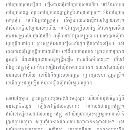
ចៅហ្វាយស្រុកទៀត។ ឡើងបានធ្វើចៅហ្វាយ​ស្រុក​ហើយ ​ទៅខឹងជាមួយ
ចៅហ្វាយខេត្ត ព្រោះចៅហ្វាយខេត្តត្រូវប្រើចៅហ្វាយស្រុក។ ខឹងចៅហ្វាយ
ខេត្ត​ទៀត ទៅពឹងព្រះឥន្ទ្រទៀត ដើម្បីអោយបានធ្វើជាចៅហ្វាយខេត្ត។
ដល់បានធ្វើចៅហ្វាយខេត្តហើយ ទៅ​ខឹង​រដ្ឋមន្រ្តីមហាផ្ទៃ ដែលទទួលមើល
ការខុសត្រូវលើបញ្ហាដែនដី។ អញ្ចឹងទៅពឹងព្រះឥន្ទ្រថា អោយគ្នាបាន​ធ្វើ​ជា​
រដ្ឋមន្រ្តីមហាផ្ទៃ។ ព្រះឥន្ទ្រក៏អោយឡើងដល់រដ្ឋមន្រ្តីមហាផ្ទៃទៀត។ ដល់
ពេលបានធ្វើរដ្ឋមន្រ្តីមហាផ្ទៃ​ហើយ ទៅខឹងមហាឧបរាជ ព្រោះមហាឧបរាជ
អ្នកប្រើ គឺតួនាទីដូចនាយករដ្ឋមន្រ្តីអញ្ចឹង កាលពីសម័យ​នោះ។​ (ក៏ទៅ
ពឹងព្រះឥន្ទ្រទៀត) ក៏បានឡើងទៅធ្វើជាមហាឧបរាជ។ ដល់ទៅបានធ្វើជា
មហាឧបរាជហើយ ទៅ​ខឹងនឹងព្រះមហាក្សត្រ ព្រោះព្រះមហាក្សត្រប្រើ។
ទៅពឹងព្រះឥន្ទ្រទៀត ក៏បានឡើងធ្វើដល់ស្ដេចតែម្ដង។
សម័យថ្ងៃមួយ ព្រះឥន្ទ្របានចុះមក(ឋានមនុស្ស) ហើយក៏បបួលមិត្តភក្ដិពី
មនុស្សកើតឃ្លង់ ឡើងទៅ​ធ្វើ​ដល់​ស្ដេច​នោះ ទៅលេងឋានព្រះឥន្ទ្រ។
ដល់ទៅឡើងលេងដល់ឋានព្រះឥន្ទ្រ ទៅឃើញឋានព្រះឥន្ទ្រស្អាត​ណាស់ ក៏
ប្រាប់ព្រះឥន្ទ្រថា សម្លាញ់ចែកឋានឯងអោយអញពាក់កណ្ដាលមក? ចូល
ដល់ចែកឋានព្រះ​ឥន្ទ្រ។ អញ្ចឹងទេ ព្រះឥន្ទ្រគិតថា (មាណព)នេះពិត