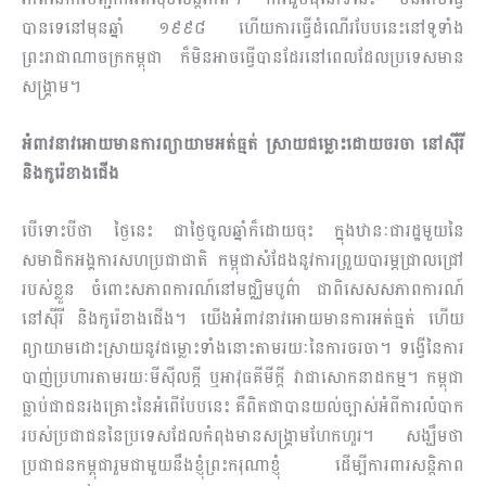
បានទេនៅមុនឆ្នាំ ១៩៩៨ ហើយការធ្វើដំណើរបែបនេះនៅទូទាំង
ព្រះរាជាណាចក្រកម្ពុជា ក៏មិនអាចធ្វើបានដែរនៅពេល​ដែល​ប្រ​ទេសមាន
សង្រ្គាម។
អំពាវនាវអោយមានការព្យាយាមអត់ធ្មត់ ស្រាយជម្លោះដោយចរចា នៅស៊ីរី
​និងកូរ៉េខាងជើង
បើទោះបីថា ថ្ងៃនេះ ជាថ្ងៃចូលឆ្នាំក៏ដោយចុះ ក្នុងឋានៈជារដ្ឋមួយ​នៃ
សមាជិកអង្គការសហប្រ​ជា​ជាតិ កម្ពុជា​សំ​ដែង​នូវការព្រួយបារម្ភជ្រាលជ្រៅ
របស់ខ្លួន ចំពោះសភាពការណ៍នៅមជ្ឈិមបូព៌ា ជាពិសេសសភាព​ការណ៍​
នៅ​ស៊ីរី និងកូរ៉េខាងជើង។ យើងអំពាវនាវអោយមានការអត់ធ្មត់ ហើយ
ព្យាយាមដោះស្រាយ​នូវ​ជម្លោះ​ទាំងនោះតាមរយៈនៃការចរចា។ ទង្វើនៃការ
បាញ់ប្រហារតាមរយៈមីស៊ីលក្ដី ឬអាវុធគីមីក្ដី វាជាសោក​នាដ​កម្ម។ កម្ពុជា
ធ្លាប់ជាជនរងគ្រោះនៃអំពើបែបនេះ គឺពិតជាបានយល់ច្បាស់អំពីការលំបាក
របស់​ប្រជា​ជន​នៃ​ប្រទេសដែលកំពុងមានសង្រ្គាមហែកហួរ។ សង្ឃឹមថា
ប្រជាជនកម្ពុជារួមជាមួយនឹងខ្ញុំព្រះករុណាខ្ញុំ ដើម្បី​ការពារសន្ដិភាព