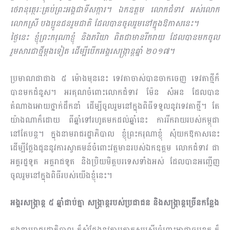
ថេរានុត្ថេរៈគ្រប់ព្រះអង្គជាទីសក្ការ។ ឯកឧត្តម លោកជំទាវ អស់លោក
លោកស្រី បងប្អូនជនរួមជាតិ ដែលបានចូល​រួមនៅក្នុង​ឱកាស​នេះ។
ថ្ងៃនេះ ខ្ញុំព្រះករុណាខ្ញុំ និងភរិយា ពិតជាមានរីករាយ ដែលបានមកចូល
រួមសារជាថ្មីម្ដងទៀត ដើម្បីបើកអង្គរ​សង្រ្កាន្ត​ឆ្នាំ ២០១៧។
ប្រមាណជាជាង ៥ ម៉ោងមុននេះ ទេវតាចាស់បានចាកចេញ ទេវតាថ្មីក៏
បានមកជំនួស។ អរគុណចំពោះ​លោក​ជំទាវ ម៉ែន សំអន​ ដែលបាន
តំណាងអោយថ្នាក់ដឹកនាំ ដើម្បីចូលរួមនៅក្នុងពិធីទទួលនូវទេវតាថ្មី។ តែ​
យ៉ាងណាក៏ដោយ ពីឆ្នាំទៅរហូតមកដល់ឆ្នាំ​នេះ ការរីករាយរបស់កម្ពុជា
នៅតែបន្ត។ ក្នុងនាម​រាជរដ្ឋា​ភិ​បាល ខ្ញុំព្រះករុណាខ្ញុំ សុំយកឱកាសនេះ
ដើម្បីថ្លែងជូននូវការស្វាគមន៍ចំពោះវត្តមានរបស់ឯកឧត្តម លោក​ជំ​ទាវ ជា
អគ្គរដ្ឋទូត អគ្គរាជទូត និងប្រិយមិត្តបរទេសទាំងអស់ ដែលបានអញ្ជើញ
ចូលរួមនៅក្នុង​ពិធី​របស់​យើងខ្ញុំនេះ។
អង្គរសង្រ្កាន្ត ៥ ឆ្នាំជាប់គ្នា សង្ក្រាន្តរបស់ប្រជាជន និងសង្ក្រាន្តច្រើនកន្លែង
ក្នុងនាមរាជរដ្ឋាភិបាល ក៏សុំថ្លែងនូវការកោតសរសើរចំពោះអាជ្ញាធរខេត្ត ក៏