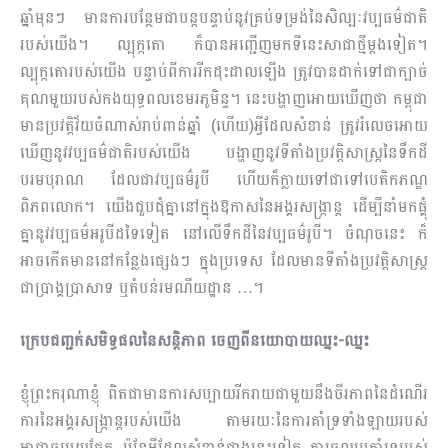
ឆ្នាំមុនៗ មានការបន្ថែមជាបន្ត​បន្ទាប់នូវ​គ្រប់​ទម្រង់​នៃសិល្បៈវប្បធម៌ជាតិ
របស់យើង។ ល្បុក្កតោ ក៏បានអញ្ជើញម​កទីនេះសាជាថ្មីម្ដងទៀត។
ល្បុក្កតោ​របស់​យើង បន្ទាប់ពីការរីកដុះដាលឡើង ត្រូវបានដាក់ទៅជាក្បាច់
គុណមួយរបស់កងយុទ្ធពលខេមរភូមិន្ទ។ នេះ​បង្ហាញអោយឃើញថា កម្ពុជា​
មានប្រវត្តិវ័យចំណាស់រាប់ពាន់ឆ្នាំ (ហើយ)អ្វីដែលសំខាន់ ត្រូវរំលេច​អោយ​
ឃើញនូវវប្បធម៌ជាតិរបស់យើង បង្ហាញនូវទីតាំងប្រវត្តិសាស្រ្តនៃទឹកដី
បរមបុរាណ ដែលជាវប្បធម៌​រូ​បី ហើយក៏ក្លាយទៅជាទៅបេតិកភណ្ឌ
ពិភពលោក។ យើងជួបជុំគ្នានៅក្នុងឱកាសនៃអង្គរសង្រ្កាន្ត ដើម្បី​​នាំ​មកផ្គុំ
គ្នានូវវប្បធម៌អរូបីដទៃទៀត នៅលើទឹកដីនៃវប្បធម៌រូបី។ ចំណុចនេះ ក៏
អាចកើតមាននៅ​កន្លែង​ផ្សេងៗ ក្នុងប្រទេស ដែលមានទីតាំងប្រវត្តិសាស្រ្ត
ជាប្រាង្គប្រាសាទ ឬតំបន់រមណីយដ្ឋាន​ …។
ក្រេបជញ្ជក់សមិទ្ធផលនៃសន្តិភាព ចេញពីនយោបាយឈ្នះ-ឈ្នះ
ខ្ញុំព្រះករុណាខ្ញុំ ពិតជាមានការសប្បាយរីករាយជាមួយនឹងចីរភាពនៃដំណើរ
ការ​នៃអង្គរសង្រ្កាន្តរបស់យើង តាមរយៈនៃការគាំទ្រទាំងឡាយរបស់
អាជ្ញាធរមួយផ្នែក ប៉ុន្តែអ្វីដែលសំខាន់ជាងនេះទៀត ការចូលរួមគាំទ្រ​របស់