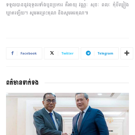
ទទួលបាននូវពុទ្ធពរទាំងបួនប្រការ គឺអាយុ វណ្ណៈ សុខៈ ពលៈ កុំបី​ឃ្លៀង​
ឃ្លាតឡើយ។ សូមអរព្រះគុណ និងសូមអរគុណ៕
Facebook
Twitter
Telegram
ពត៌មានទាក់ទង