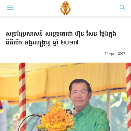
សម្រង់ប្រសាសន៍ សម្តេច​តេជោ ហ៊ុន សែន ថ្លែង​ក្នុង​
ពិធីបើក អង្គរសង្រ្កាន្ត ឆ្នាំ ២០១៧
14 April, 2017