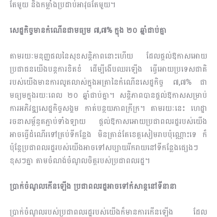
តែមួយ និង​កម្លាំង​ប្រដាប់អាវុធតែមួយ។
សេដ្ឋកិច្ចមានកំណើនជាមធ្យម ៧,៧% ក្នុង ២០ ឆ្នាំជាប់គ្នា
តាមរយៈមនុញ្ញផលនៃសុខសន្ដិភាពនោះហើយ ដែលផ្ដល់ឱកាសអោយ
ប្រជាជនយើងបន្តការខិតខំ ដើម្បី​ងើប​ឈរ​ឡើង ធ្វើអោយប្រទេសជាតិ
របស់យើងមានការលូតលាស់ក្នុងអត្រានៃកំណើនសេដ្ឋកិច្ច ៧,៧% ជា​
មធ្យមក្នុងរយៈពេល ២០ ឆ្នាំជាប់គ្នា។ សន្ដិភាពបានផ្ដល់ឱកាសសម្រាប់
ការអភិវឌ្ឍសេដ្ឋកិច្ចសង្គម កាត់​បន្ថយភាពក្រីក្រ។ តាមរយៈនេះ ហេដ្ឋា
រចនាសម័្ពន្ធតភ្ជាប់ទាំងឡាយ ផ្ដល់ឱកាសអោយប្រជា​ពល​រដ្ឋ​របស់​យើង
អាចធ្វើដំណើរទៅគ្រប់ទីកន្លែង មិនគ្រាន់តែខេត្តសៀមរាបប៉ុណ្ណោះទេ ក៏
ប៉ុន្តែប្រជាពលរដ្ឋរបស់​យើង​អាច​ទៅ​សប្បាយរីករាយនៅទីកន្លែងផ្សេងៗ
ខុសៗគ្នា តាមចំណង់ចំណូលចិត្តរបស់ប្រជាពលរដ្ឋ។
ប្រាក់ចំណូលកើនឡើង ប្រជាពលរដ្ឋអាចទៅកំសាន្តនៅទីនានា
ប្រាក់ចំណូលរបស់ប្រជាពលរដ្ឋរបស់យើងក៏មានការកើនឡើង ដែល