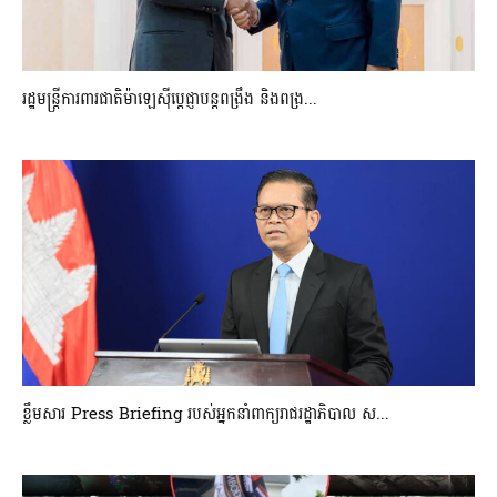
រដ្ឋមន្ត្រីការពារជាតិម៉ាឡេស៊ីប្ដេជ្ញាបន្តពង្រឹង និងពង្រ...
ខ្លឹមសារ Press Briefing របស់អ្នកនាំពាក្យរាជរដ្ឋាភិបាល ស...