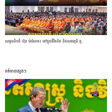
សម្តេចធិបតី ហ៊ុន ម៉ាណែត៖ នៅក្នុងជីវិតពិត និងសមរភូមិ គ្ម...
ពត៌មានផ្សេងៗ