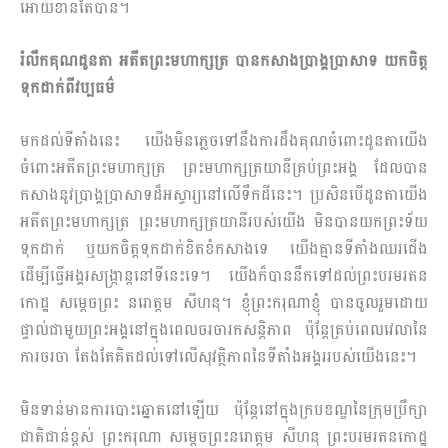
អោយខានតែបាន។
រំលឹកគុណដូនតា អតីតព្រះមហាក្សត្រ បានកសាងប្រាង្គប្រាសាទ យកចិត្ត
ទុកដាក់ពីវប្បធម៌
មកដល់ទីតាំងនេះ យើងមិនភ្លេចទៅនឹងការដឹងគុណចំពោះដូនតាយើង
ចំពោះអតីតព្រះមហាក្សត្រ ព្រះ​មហា​ក្សត្រយានីគ្រប់ព្រះអង្គ ដែលបាន
កសាងនូវប្រាង្គប្រាសាទដ៏អស្ចារ្យនៅលើទឹកដីនេះ។​ ប្រសិនបើដូន​តា​យើង
អតីតព្រះមហាក្សត្រ ព្រះមហាក្សត្រយានីរបស់យើង មិនបានយកព្រះទ័យ
ទុកដាក់ ឬយកចិត្តទុក​ដាក់​ខិតខំកសាងទេ យើងគ្មានទីតាំងឈរជើង
ដើម្បីធ្វើអង្គរសង្រ្កាន្តនៅទីនេះទេ។ យើងក៏បាននឹកទៅដល់​ព្រះ​បរម​រតន
កោដ្ឋ សម្ដេចព្រះ នរោត្តម សីហនុ។ ខ្ញុំព្រះករុណាខ្ញុំ បានចូលរួមដោយ
ផ្ទាល់ជាមួយព្រះអង្គ​នៅ​ក្នុង​ពេលចរចារកសន្ដិភាព ប៉ុន្តែគ្រប់ពេលវេលានៃ
ការចរចា តែងតែគិតដល់ទៅលើសុវត្ថិភាពនៃទីតាំង​អង្គរ​របស់យើងនេះ។
មិនទាន់មានការបោះឆ្នោតនៅឡើយ ប៉ុន្តែនៅក្នុងក្របខណ្ឌនៃក្រុមប្រឹក្សា
ជាតិជាន់​ខ្ពស់ ព្រះករុណា សម្ដេច​ព្រះនរោត្តម សីហនុ ព្រះបរមរតនកោដ្ឋ