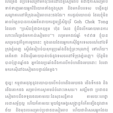
ហើរ​ត្រង់ ពីប្រទេសក្រៅមក​ចុះ​ចត​នៅខេត្តសៀមរាប គឺជាឱកាសសម្រាប់
ទាក់ទាញអោយអ្នកវិនិយោគទាំង​ក្នុងស្រុក និងមកពីបរទេស បង្កើតនូវ
សណ្ឋាគារនៅទីក្រុងសៀមរាបនេះផងដែរ។ ការផ្ដល់យោបល់ ដែលខ្ញុំមិន
អាចបំភ្លេចបានរបស់​អតីត​នាយករដ្ឋមន្រ្តីសិង្ហបុរី Goh Chok Tong
ដែលថា “ប្រសិនខ្ញុំជាឯកឧត្តម ហ៊ុន សែន ខ្ញុំនឹងបើក​អោយ​មាន​ការ​
ហោះហើរត្រង់មកកាន់សៀមរាប”។ រហូតមក​ដល់​ឆ្នាំ ១៩៩៧ ខ្ញុំបាន
សម្រេចនូវកិច្ចការ​មួយ​នេះ ក្នុងពេលដែលអ្នករកស៊ីផ្នែក​ទេសចរណ៍នៅឯ​ទី​
ក្រុង​ភ្នំ​​ពេញ ស្ទើរតែរៀបចំបាតុកម្មប្រឆាំងនឹង​ខ្ញុំព្រះករុ​ណា​ខ្ញុំ ទៅហើយ។
គេគិតថា វានឹងធ្វើអោយបាត់បង់នូវទេស​ចរ​នៅទីក្រុងភ្នំពេញ។ ប៉ុន្តែមិន
បានប៉ុន្មាន​ឆ្នាំ​ផង អ្នកដែលប្រឆាំងនឹងការបើកចំហជើងមេឃនោះ បែរជា​
មក​រកស៊ីនៅឯសៀមរាបផ្ទាល់តែម្ដង។
ដូច្នេះ កម្ពុជាអនុវត្តនូវនយោបាយបើកចំហជើងមេឃផង ជើងទឹក​ផង និង
ជើងគោកផង សម្រាប់ការ​ស្វា​គមន៍ចំពោះទេសចរ។ សង្ឃឹមថា ប្រជាជន
សៀមរាបនឹងទទួលផល​តាម​​រយៈ​នៃសុខសន្ដិភាព តាមរយៈ​ហេដ្ឋា​
រចនាសម័្ពន្ធល្អ ហើយក៏តាមរយៈមួយផ្នែកអង្គរសង្រ្កាន្តក៏កើត​ឡើង​​នូវ​ជោគ​
ជ័យ និងមុខរបរសម្រាប់​ប្រជា​ជនសៀមរាប ហើយជាពិសេសអ្នកដែល