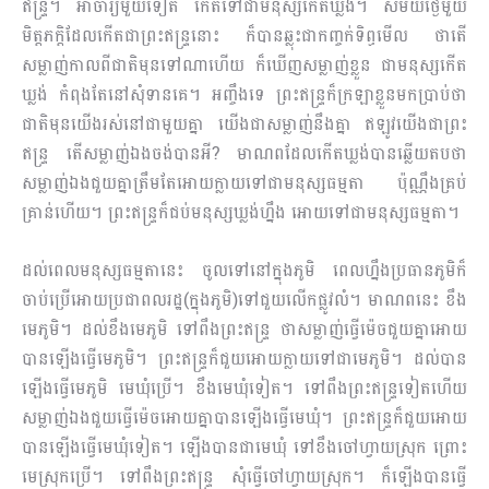
ឥន្ទ្រ។ អាចារ្យមួយទៀត កើតទៅ​ជា​មនុស្សកើតឃ្លង់។ សម័យថ្ងៃមួយ
មិត្តភក្ដិដែលកើតជាព្រះឥន្ទ្រនោះ ក៏បានឆ្លុះជាកញ្ចក់ទិព្ធមើល ថាតើ​
សម្លាញ់​កាលពីជាតិមុនទៅណាហើយ ក៏ឃើញសម្លាញ់ខ្លួន ជាមនុស្សកើត
ឃ្លង់ កំពុងតែនៅសុំទាន​គេ។ អញ្ចឹងទេ ព្រះឥន្ទ្រក៏ក្រឡាខ្លួនមកប្រាប់ថា
ជាតិមុនយើងរស់នៅជាមួយគ្នា យើងជាសម្លាញ់នឹងគ្នា ឥឡូវ​យើង​ជា​ព្រះ
ឥន្ទ្រ តើសម្លាញ់ឯងចង់បានអី? មាណពដែលកើតឃ្លង់បានឆ្លើយតបថា
សម្លាញ់ឯងជួយគ្នា​ត្រឹម​តែ​អោយ​ក្លាយទៅជាមនុស្សធម្មតា ប៉ុណ្ណឹងគ្រប់
គ្រាន់ហើយ។ ព្រះឥន្ទ្រក៏ជប់មនុស្សឃ្លង់ហ្នឹង អោយ​ទៅ​ជា​មនុស្សធម្មតា។
ដល់ពេលមនុស្សធម្មតានេះ ចូលទៅនៅក្នុងភូមិ ពេលហ្នឹងប្រធានភូមិក៏
ចាប់ប្រើអោយប្រជាពលរដ្ឋ​(ក្នុង​ភូមិ)​ទៅ​ជួយលើកផ្លូវលំ។ មាណពនេះ ខឹង
មេភូមិ។ ដល់ខឹងមេភូមិ ទៅពឹងព្រះឥន្ទ្រ ថាសម្លាញ់ធ្វើម៉េចជួយ​គ្នា​អោយ​
បានឡើងធ្វើមេភូមិ។ ព្រះឥន្ទ្រក៏ជួយអោយក្លាយទៅជាមេភូមិ។ ដល់បាន
ឡើងធ្វើមេភូមិ មេឃុំ​ប្រើ។ ខឹងមេឃុំទៀត។​ ទៅពឹងព្រះឥន្ទ្រទៀតហើយ
សម្លាញ់ឯងជួយធ្វើម៉េចអោយគ្នាបានឡើងធ្វើមេឃុំ។ ព្រះ​ឥន្ទ្រក៏ជួយអោយ
បានឡើងធ្វើមេឃុំទៀត។ ឡើងបានជាមេឃុំ ទៅខឹងចៅហ្វាយស្រុក ព្រោះ
មេស្រុក​ប្រើ។ ទៅពឹងព្រះឥន្ទ្រ សុំធ្វើចៅហ្វាយស្រុក។ ក៏ឡើងបានធ្វើ