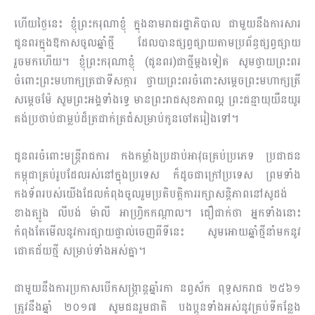
ហើយថ្ងៃនេះ ខ្ញុំព្រះករុណាខ្ញុំ ក្នុងនាមរាជរដ្ឋាភិបាល ជាមួយនឹងការសារ
ជូនពរក្នុងឱកាសចូលឆ្នាំថ្មី ដែល​បាន​ផ្សព្វ​ផ្សាយតាមប្រព័ន្ធផ្សព្វផ្សាយ
រួចមកហើយ។ ខ្ញុំព្រះករុណាខ្ញុំ (ជូនពរ)ជាថ្មីម្ដងទៀត សូមថ្វាយព្រះ​ពរ​
ចំពោះព្រះ​មហាក្សត្រជាទីសក្ការ ថ្វាយព្រះពរចំពោះសម្ដេចព្រះមហាក្សត្រី
សម្ដេចម៉ែ សូមព្រះអង្គទាំងទ្វេ មានព្រះរាជសុខភាពល្អ ព្រះជន្មាយុយឺនយូរ
គង់ប្រថាប់ជាម្លប់ដ៏ត្រជាក់ត្រជំ​សម្រាប់កូនចៅ​តរៀង​ទៅ។
ជូនពរចំពោះមន្រ្តីរាជការ កងកម្លាំងប្រដាប់អាវុធគ្រប់ប្រភេទ ប្រជាជន
កម្ពុជាគ្រប់រូបដែល​រស់នៅក្នុង​ប្រ​ទេស ក៏ដូចជាក្រៅប្រទេស ព្រមទាំង
កងទ័ពរបស់យើងដែលកំពុងចូលរួមប្រតិបត្តិការរក្សា​សន្ដិភាពនៅ​សូ​​ដង់​
ខាងត្បូង លីបង់ ម៉ាលី អាហ្វ្រិកកណ្ដាល។ ជឿជាក់ថា អ្នកទាំងនោះ
កំពុងតែមើលនូវការផ្សាយ​ផ្ទាល់​ចេញ​ពីទីនេះ សូមអោយឆ្នាំថ្មីនាំមកនូវ
ជោគជ័យថ្មី សម្រាប់ទាំងអស់គ្នា។
ជាមួយនឹងការប្រកាសបើកសង្រ្កាន្តឆ្នាំរកា នព្វស័ក ពុទ្ធសករាជ ២៥៦១
ត្រូវនឹងឆ្នាំ ២០១៧ សូមជនរួម​ជាតិ បងប្អូនទាំងអស់នូវគ្រប់ទីកន្លែង