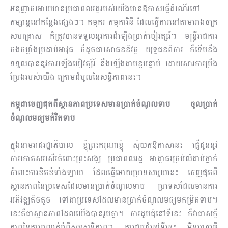
អនុញ្ញាតអោយមានប្រជាពលរដ្ឋ​របស់​​យើងមានឱកាសធ្វើដំណើរទៅ
កម្សាន្តនៅកន្លែងផ្សេងៗ។ កម្មករ កម្មការិនី ដែលធ្វើការនៅតាមរោង​ចក្រ​
សហគ្រាស ក៏ត្រូវបានទទួលនូវការដំឡើងប្រាក់បៀវត្សរ៍។ មន្រ្តីរាជការ
កងកម្លាំងប្រដាប់អាវុធ ក៏ដូច​ជា​សោ​ធននិវត្ត យុទ្ធជនពិការ ក៏ទើបនឹង
ទទួលបាននូវការឡើងបៀវត្ស៍រ៍ នឹងឡើងជាបន្តបន្ទាប់ ដោយសារ​ការ​ប្រឹង
ប្រែងរបស់យើង ក្រោមដំបូលនៃសន្ដិភាពនេះ។
កម្ពុជាចេញផុតពីស្ថានភាពប្រទេសមានប្រាក់ចំណូលទាប ចូលប្រាក់
ចំណូលមធ្យមកំរិតទាប
ក្នុងនាម​រាជរដ្ឋាភិបាល ខ្ញុំព្រះករុណាខ្ញុំ សុំយកឱកាសនេះ ផ្ញើជូននូវ
ការកោតសរសើរចំពោះព្រះសង្ឃ ប្រជាពលរដ្ឋ អាជ្ញាធរគ្រប់លំដាប់ថ្នាក់
ចំពោះការខិតខំទាំងឡាយ ដែលធ្វើអោយប្រទេសមួយនេះ ចេញ​ផុត​ពី
ស្ថានភាពនៃប្រទេសដែលមានប្រាក់ចំណូលទាប ប្រទេសដែលមានការ
អភិវឌ្ឍតិចតួច ទៅជា​ប្រ​ទេស​ដែលមានប្រាក់ចំណូលមធ្យមកម្រិតទាប។
នេះគឺជាស្ថានភាពដែលយើងបានរួមគ្នា។ ការជួបជុំនៅទី​នេះ ក៏វាជាសក្ខី
ភាព​នៃការបញ្ជាក់អំពីសុខសន្ដិភាព។ ការជួបជុំនៅទីនេះ មិនអាចធ្វើ