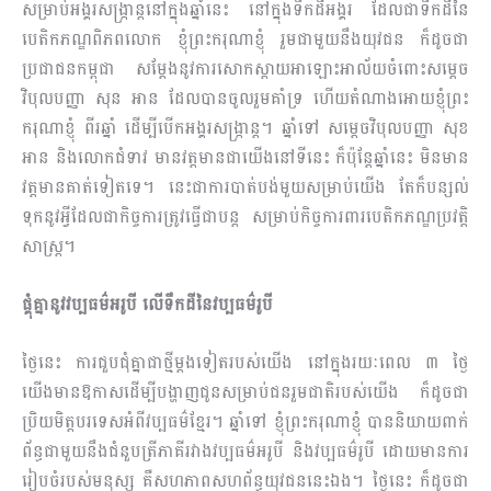
សម្រាប់អង្គរសង្រ្កាន្តនៅក្នុងឆ្នាំនេះ នៅក្នុងទឹកដីអង្គរ ដែលជាទឹកដីនៃ
បេតិកភណ្ឌពិភពលោក​ ខ្ញុំព្រះករុ​ណា​ខ្ញុំ រួមជាមួយនឹងយុវជន ក៏ដូចជា
ប្រជាជនកម្ពុជា សម្ដែងនូវការសោកស្ដាយអាឡោះអាល័យចំពោះ​សម្ដេច
វិបុលបញ្ញា សុន អាន ដែលបានចូលរួមគាំទ្រ ហើយតំណាងអោយខ្ញុំព្រះ
ករុណាខ្ញុំ ពីរឆ្នាំ ដើម្បីបើក​អង្គរសង្រ្កាន្ត។ ឆ្នាំទៅ សម្ដេចវិបុលបញ្ញា សុខ
អាន និងលោកជំទាវ មានវត្តមានជាយើងនៅទីនេះ ក៏ប៉ុន្តែ​ឆ្នាំ​នេះ មិនមាន
វត្តមានគាត់ទៀតទេ។ នេះជាការបាត់បង់មួយសម្រាប់យើង តែក៏បន្សល់
ទុកនូវអ្វីដែលជា​កិច្ច​ការ​ត្រូវធ្វើជាបន្ត សម្រាប់កិច្ចការពារបេតិកភណ្ឌប្រវត្តិ
សាស្រ្ត។
ផ្គុំគ្នានូវវប្បធម៌អរូបី លើទឹកដីនៃវប្បធម៌រូបី
ថ្ងៃនេះ ការជួបជុំគ្នាជាថ្មីម្ដងទៀតរបស់យើង នៅក្នុងរយៈពេល​ ៣ ថ្ងៃ
យើងមានឱកាសដើម្បីបង្ហាញជូន​សម្រាប់​ជនរួមជាតិរបស់យើង ក៏ដូចជា
ប្រិយមិត្តបរទេសអំពីវប្បធម៌ខ្មែរ។ ឆ្នាំទៅ ខ្ញុំ​ព្រះករុណាខ្ញុំ បាននិ​យាយ​ពាក់​
ព័ន្ធជាមួយនឹងជំនួបត្រីភាគីរវាងវប្បធម៌អរូបី និងវប្បធម៌រូបី ដោយមានការ
រៀបចំ​របស់​មនុស្ស គឺសហភាពសហព័ន្ធយុវជននេះឯង។ ថ្ងៃនេះ ក៏ដូចជា