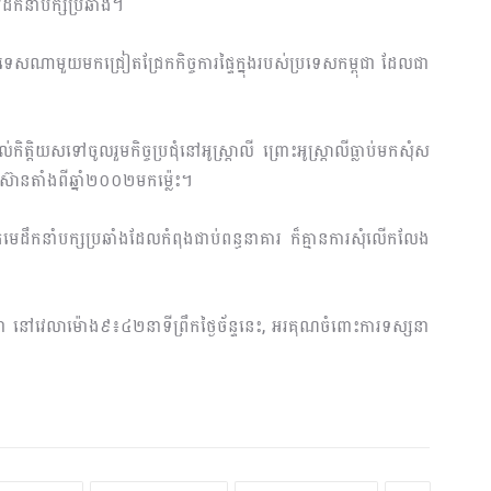
ឹកនាំបក្សប្រឆាំង។
រទេសណាមួយមកជ្រៀតជ្រែកកិច្ចការផ្ទៃក្នុងរបស់ប្រទេសកម្ពុជា ដែលជា
ិត្តិយសទៅចូលរួមកិច្ចប្រជុំនៅអូស្ត្រាលី ព្រោះអូស្ត្រាលីធ្លាប់មកសុំស
៊ានតាំងពីឆ្នាំ២០០២មកម្ល៉េះ។
េដឹកនាំបក្សប្រឆាំងដែលកំពុងជាប់ពន្ធនាគារ ក៏គ្មានការសុំលើកលែង
ថា នៅវេលាម៉ោង៩៖៤២នាទីព្រឹកថ្ងៃច័ន្ទនេះ, អរគុណចំពោះការទស្សនា