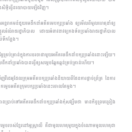
ានសិទ្ធិធ្វើនយោបាយឡើងវិញ។
ន្តរាគមន៍ជួយមេដឹកនាំអតីតមេបក្សប្រឆាំង ឲ្យមើលពីមូលហេតុនាំឲ្យ
ួលរំលំរាជរដ្ឋាភិបាល ដោយអំពាវនាវឲ្យកងទ័ពប្រឆាំងរាជរដ្ឋាភិបាល
ប់ទីកន្លែង។
ម្លៃគ្រប់គ្រាន់ក្នុងការចរចាជាមួយអតីតមេដឹកនាំបក្សប្រឆាំងនោះឡើយ។
នាំប្រឆាំងបានធ្វើឲ្យសម្តេចឆ្អែតឆ្អន់គ្រប់គ្រាន់ហើយ។
េអូដែលក្រុមអតីតបក្សប្រឆាំងនិយាយពីផែនការផ្តាច់ព្រ័ត្រ នៃការ
ងកម្ទេចអតីតក្រុមបក្សប្រឆាំងនេះចោលតែម្តង។
ប្រាប់ទៅអតីតមេដឹកនាំបក្សប្រឆាំងកុំសង្ឃឹមថា មានកិច្ចព្រមព្រៀង
តេចរបស់ខ្មែរនៅអូស្ត្រាលី គឺជាមូលហេតុមួយក្នុងចំណោមមូលហេតុជា