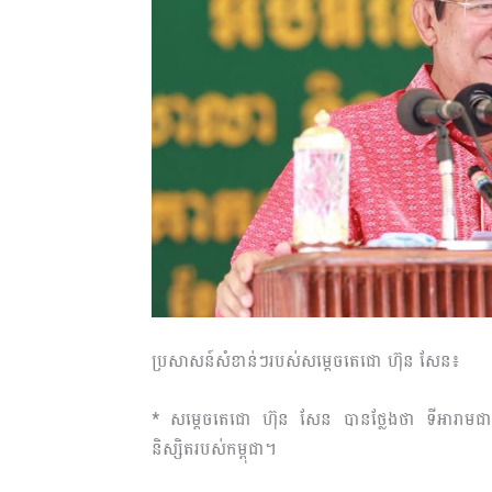
​ប្រសាសន៍សំខាន់ៗរបស់សម្តេចតេជោ ហ៊ុន សែន៖
* សម្តេចតេជោ ហ៊ុន សែន បានថ្លែងថា ទីអារាមជ
និស្សិតរបស់កម្ពុជា។