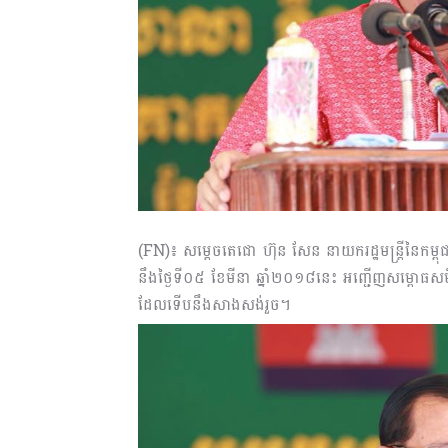
(FN)៖ សម្តេចតេជោ ហ៊ុន សែន នាយករដ្ឋមន្ត្រីនៃកម្ពុជ
នឹងថ្ងៃទី០៥ ខែមីនា ឆ្នាំ២០១៨នេះ អញ្ជើញសម្ពោធសមិទ
ដែលទើបនឹងសាងសង់រួច។