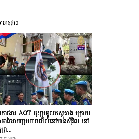
មានផ្សេងៗ
ុមការងារ AOT ចុះប្រមូលភស្តុតាង ក្រោយ
ធាថៃវាយប្រហារលើលំនៅឋានស៊ីវិល នៅ
តព្រ...
gust, 2026