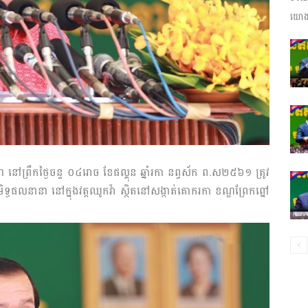
យោងត
ព័ត៌មាន​
និង
ា នៅព្រឹកថ្ងៃចន្ទ ០៤រោច ខែផល្គុន ឆ្នាំរកា នព្វស័ក ព.ស២៥៦១ ត្រូវ
្ធផលនានា នៅក្នុងវត្តឈូកវ៉ា ស្ថិតនៅសង្កាត់គោករកា ខណ្ឌព្រែកព្នៅ
ប្រតិកម្ម
រហ័ស