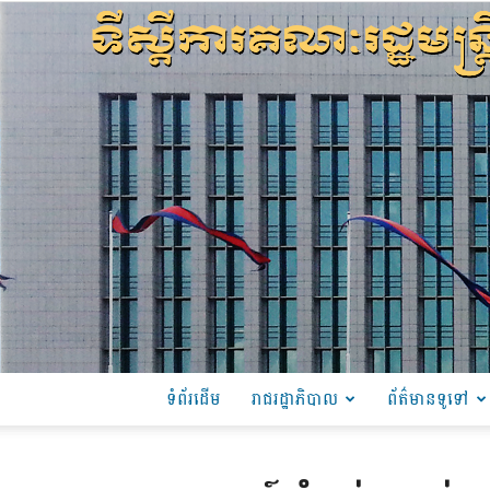
ទំព័រដើម
រាជរដ្ឋាភិបាល
ព័ត៌មានទូទៅ