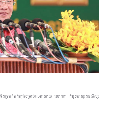
ាទីជម្រកដ៏កក់ក្តៅសម្រាប់លោកយាយ លោកតា ក៏ដូចជាយុវជនសិស្ស