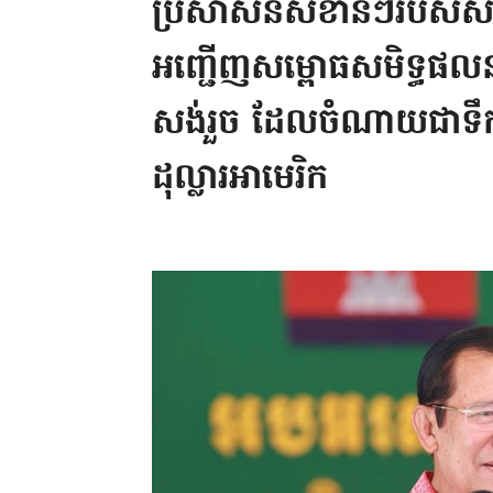
ប្រសាសន៍​សំខាន់ៗ​របស់​សម្
អញ្ជើញ​សម្ពោធសមិទ្ធផ​លនា
សង់រួច ដែល​ចំណាយ​ជាទឹក​ប
ដុល្លារ​អាមេរិក