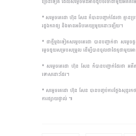
ច្រើនទៀត ដែលសម្តេចមិនអាចជួបចរចាជាមួយអតីតមេដ
* សម្តេចតេជោ ហ៊ុន សែន ក៏បានបញ្ជាក់ដែរថា គ្មានប្
រដ្ឋឯករាជ្យ និងមានអធិបតេយ្យមួយនោះឡើយ។
* ជាថ្មីម្តងទៀតសម្តេចតេជោ បានបញ្ជាក់ថា សម្តេចផ្តល់ក
ម្តេចជួយសម្របសម្រួល ដើម្បីបានចូលជាដៃគូជាមួយអាស
* សម្តេចតេជោ ហ៊ុន សែន ក៏បានបញ្ជាក់ដែរថា អតីតម
ទោសនោះដែរ។
* សម្តេចតេជោ ហ៊ុន សែន បានបញ្ចប់ការថ្លែងសុន្ទរក
ការផ្សាយផ្ទាល់ ៕