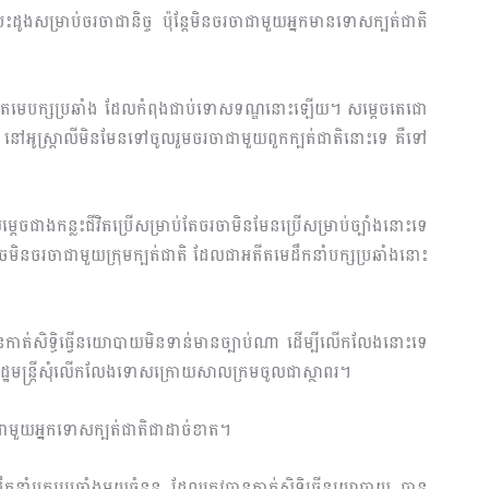
ងសម្រាប់ចរចាជានិច្ច ប៉ុន្តែមិនចរចាជាមួយអ្នកមានទោសក្បត់ជាតិ
អតីតមេបក្សប្រឆាំង ដែលកំពុងជាប់ទោសទណ្ឌនោះឡើយ។ សម្តេចតេជោ
 នៅអូស្ត្រាលីមិនមែនទៅចូលរួមចរចាជាមួយពួកក្បត់ជាតិនោះទេ គឺទៅ
ចជាងកន្លះជីវិតប្រើសម្រាប់តែចរចាមិនមែនប្រើសម្រាប់ច្បាំងនោះទេ
តេចមិនចរចាជាមួយក្រុមក្បត់ជាតិ ដែលជាអតីតមេដឹកនាំបក្សប្រឆាំងនោះ
នកាត់សិទ្ធិធ្វើនយោបាយមិនទាន់មានច្បាប់ណា ដើម្បីលើកលែងនោះទេ
ករដ្ឋមន្រ្តីសុំលើកលែងទោសក្រោយសាលក្រមចូលជាស្ថាពរ។
ជាមួយអ្នកទោសក្បត់ជាតិជាដាច់ខាត។
ាំបក្សប្រឆាំងមួយចំនួន ដែលត្រូវបានកាត់សិទ្ធិធ្វើនយោបាយ បាន