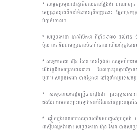
* សម្តេចប្រមុខរាជរដ្ឋាភិបាលបានថ្លែងថា អាណាចក្រ
ចេញនូវបន្ទាត់ដឹកនាំមិនបានត្រឹមត្រូវនោះ ផ្នែកពុទ្ធចក
បំបាត់ចោល។
* សម្តេចតេជោ បានរំលឹកថា ពីឆ្នាំ១៩៧០ ដល់៧៥ ទ
ប៉ុល ពត ទីអារាមត្រូវបានបំបាត់ចោល ហើយក៏ត្រូវបា
* សម្តេចតេជោ ហ៊ុន សែន បានថ្លែងថា សម្តេចពិតជាម
ជើងវត្តនិងសប្បុរសជននានា ដែលបានរួមគ្នាបរិច្ចាគ
បូជា។ សម្តេចតេជោ បានថ្លែងថា នៅទូទាំងប្រទេសកម្ពុជ
* សម្តេចនាយករដ្ឋមន្ត្រីបានថ្លែងថា ព្រះពុទ្ធសាសនា 
ផងដែរ តាមរយៈព្រះពុទ្ធោវាទអប់រំណែនាំឲ្យព្រះពុទ្ធបរិស័ទ
* ឆ្លៀតក្នុងពេលមកសម្ពោធសមិទ្ធផលក្នុងវត្តឈូកវ
ជាស៊ីមឈូកវ៉ានោះ សម្តេចតេជោ ហ៊ុន សែន បានសម្រេចផ