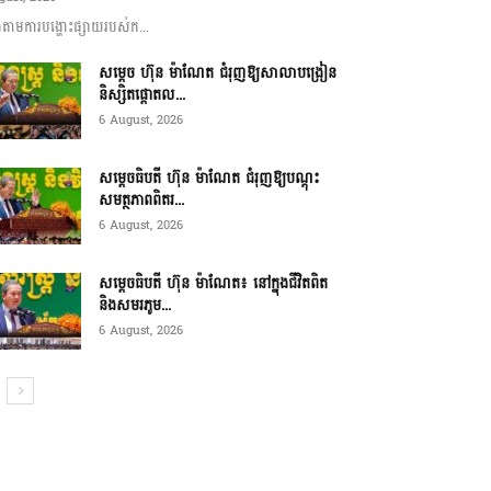
ាមការបង្ហោះផ្សាយរបស់ក...
សម្តេច ហ៊ុន ម៉ាណែត ជំរុញឱ្យសាលាបង្រៀន
និស្សិតផ្តោតល...
6 August, 2026
សម្តេចធិបតី ហ៊ុន ម៉ាណែត ជំរុញឱ្យបណ្តុះ
សមត្ថភាពពិតរ...
6 August, 2026
សម្តេចធិបតី ហ៊ុន ម៉ាណែត៖ នៅក្នុងជីវិតពិត
និងសមរភូម...
6 August, 2026