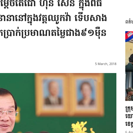
តេ​ចតេជោ ហ៊ុន សែន ក្នុងពិធី​
នា​នៅក្នុង​វត្តឈូកវ៉ា ទើបសាង​
ពត៌
I
្រាក់​ប្រមាណ​តម្លៃជាង​៩១ម៉ឺន
អង្គ
5 March, 2018
ភាព​
ក្រ
យោ
ខេត្
6 Au