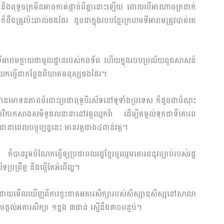
 និងពុទ្ធចក្រមិនអាចកាត់ផ្តាច់ពីគ្នានោះឡើយ ពោលបើអាណាចក្រដាក់
្រក៏នឹងត្រូវប៉ះពាល់ផងដែរ ដូចជាក្នុងរបបខ្មែរក្រហមទីអារាមត្រូវបាត់គេ
ីអារាមក្លាយជាមូលដ្ឋានរបស់កងទ័ព ហើយក្នុងរបបប្រល័យពូជសាសន៍
នយកធ្វើជាកន្លែងពិឃាតមនុស្សផងដែរ។
ានមោទនភាពចំពោះប្រជាពុទ្ធបិរស័ទនៅទូទាំងប្រទេស ក៏ដូចជាចំណុះ
ថវិកាកសាងសមិទ្ធផលនានានៅវត្តឈូកវ៉ា ដើម្បីតម្កល់ទុកជាទីគោរព
ានាពេលបច្ចុប្បន្ននេះ មានវត្តជាង៤ពាន់វត្ត។
ក៏បានរួមចំណែកធ្វើឲ្យប្រជាពលរដ្ឋខ្មែរចូលរួមគោរពនូវច្បាប់របស់រដ្ឋ
ប្រព្រឹត្ត និងធ្វើតែអំពើល្អ។
៉ា ដោយមើលឃើញពីការខ្វះខាតអគារសិក្សារបស់សិស្សានុសិស្សនៅសាលា
្តល់អគារសិក្សា ១ខ្នង ៣ជាន់ ស្មើនឹង៣០បន្ទប់។