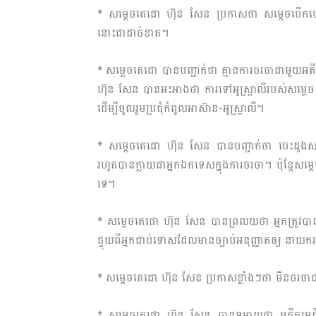
* សម្តេចតេជោ ហ៊ុន សែន ប្រកាសថា សម្តេចបើកបេះដូ
នោះជាដាច់ខាត។
* សម្តេចតេជោ បានបញ្ជាក់ថា គ្មានការចរចាជាមួយ
ហ៊ុន សែន បានអះអាងថា ការទៅអូស្ត្រាលីរបស់សម្តេច
ដើម្បីចូលរួមប្រជុំកំពូលអាស៊ាន-អូស្ត្រាលី។
* សម្តេចតេជោ ហ៊ុន សែន បានបញ្ជាក់ថា បេះដូងសម្តេ
រហូតបានក្លាយជាអ្នកឯកទេសក្នុងការចរចា។ ប៉ុន្តែសម្
ទេ។
* សម្តេចតេជោ ហ៊ុន សែន បានព្រលយថា អ្នកត្រូវបា
ផ្ទុយពីអ្នកជាប់ទោសដែលមានច្បាប់អនុញ្ញាតឲ្យ នាយ
* សម្តេចតេជោ ហ៊ុន សែន ប្រកាសខ្លាំងៗថា មិនចរចា
* សម្តេចតេជោ ហ៊ុន សែន បានទម្លាយថា អតីតមេដឹកន