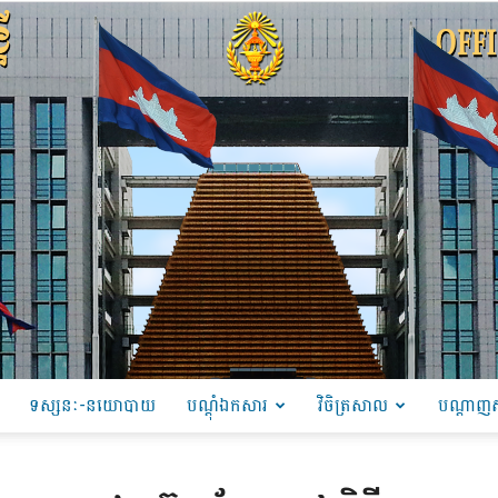
ទស្សនៈ-នយោបាយ
បណ្ដុំឯកសារ
វិចិត្រសាល
បណ្តាញស
PRU