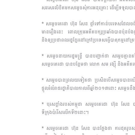
សរសេរលិខិតមកសម្តេចសុំការអនុគ្រោះ ដើម្បីទទួលប
* សម្តេចតេជោ ហ៊ុន សែន ផ្តាំទៅកាន់បរទេសដែលចង់អ
មានរឿងនេះ ពោលក្រុមអតីតបក្សប្រឆាំងបានប៉ុនប៉ងផ្ត
និងឲ្យប្រជាពលរដ្ឋខ្មែរនៅក្រៅប្រទេសធ្វើបាតុកម្មនៅគ្រ
* សម្តេចនាយករដ្ឋមន្ត្រី បានបញ្ជាក់ថា សម្តេចគ្មានត
សម្តេចតេជោ បានបន្ថែមថា លោក សម រង្ស៊ី និងអតីតមេដឹក
* សម្តេចបានព្រលយទៀតថា ប្រសិនបើសម្តេចបានឃើញវីដ
ផ្តួលរំលំរាជរដ្ឋាភិបាលកាលពីឆ្នាំ២០១៣នោះ សម្តេចនឹ
* បុរសខ្លាំងរបស់កម្ពុជា សម្តេចតេជោ ហ៊ុន សែន បាន
ទីក្រុងប៉ារីសលើកទី២នោះ។
* សម្តេចតេជោ ហ៊ុន សែន បានថ្លែងថា ការដុតរូបសម្