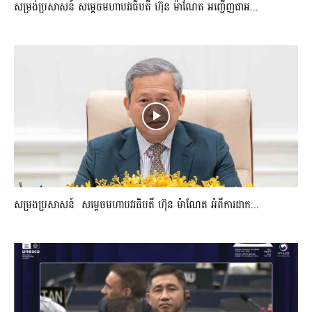
សម្រង់ប្រសាសន៍ សម្ដេចមហាបវរធិបតី ហ៊ុន ម៉ាណែត អញ្ជើញជាអ...
សម្រងប្រសាសន៍ សម្ដេចមហាបវរធិបតី ហ៊ុន ម៉ាណែត អំពីការដាក...