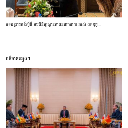
បទអន្តរាគមន៍ស្តីពី ការពិនិត្យស្ថានភាពនយោបាយ របស់ ឯកឧត្ត...
ពត៌មានផ្សេងៗ