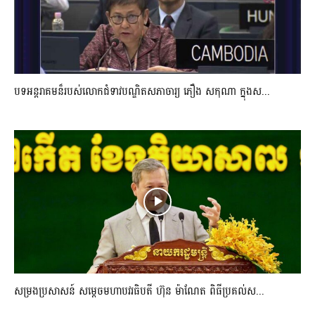
បទអន្តរាគមន៏របស់លោកជំទាវបណ្ឌិតសភាចារ្យ ភឿង សកុណា ក្នុងស...
សម្រងប្រសាសន៍ សម្ដេចមហាបវរធិបតី ហ៊ុន ម៉ាណែត ពិធីប្រគល់ស...