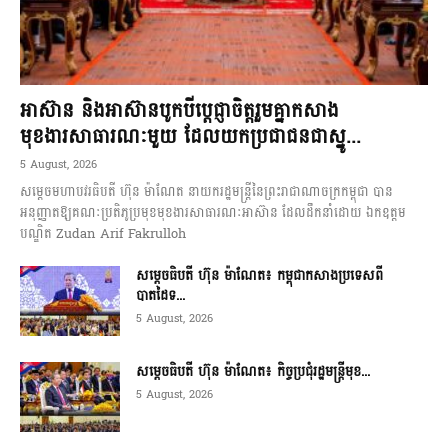
អាស៊ាន និងអាស៊ានបូកបីប្តេជ្ញាចិត្តរួមគ្នាកសាង
មុខងារសាធារណៈមួយ ដែលយកប្រជាជនជាស្នូ...
5 August, 2026
សម្តេចមហាបវរធិបតី ហ៊ុន ម៉ាណែត នាយករដ្ឋមន្ត្រីនៃព្រះរាជាណាចក្រកម្ពុជា បាន
អនុញ្ញាតឱ្យគណៈប្រតិភូប្រមុខមុខងារសាធារណៈអាស៊ាន ដែលដឹកនាំដោយ ឯកឧត្តម
បណ្ឌិត Zudan Arif Fakrulloh
សម្ដេចធិបតី ហ៊ុន ម៉ាណែត៖ កម្ពុជាកសាងប្រទេសពី
បាតដៃទ...
5 August, 2026
សម្ដេចធិបតី ហ៊ុន ម៉ាណែត៖ កិច្ចប្រជុំរដ្ឋមន្ត្រីមុខ...
5 August, 2026