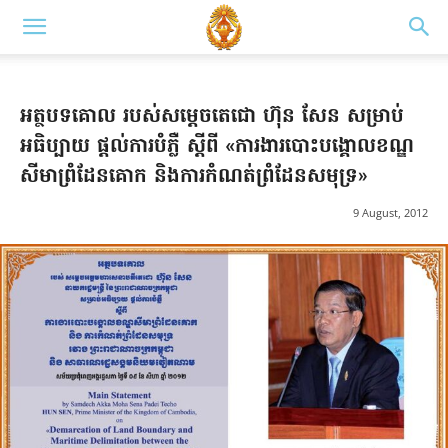
អត្ថបទគោល របស់សម្តេច​​តេជោ ហ៊ុន សែន សម្រាប់​
អធិប្បាយ ផ្តល់​ការ​បំភ្លឺ ស្តីពី «ការងារ​បោះ​បង្គោល​ខណ្ឌ​
សីមា​ព្រំដែន​គោក និងការ​កំណត់​ព្រំដែន​សមុទ្រ»
9 August, 2012