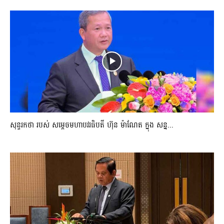
សុន្ទរកថា របស់ សម្ដេចមហាបវរធិបតី ហ៊ុន ម៉ាណែត ក្នុង សន្ន...