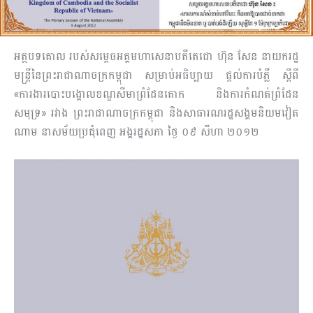
អត្ថបទគោល របស់សម្តេចអគ្គមហាសេនាបតីតេជោ ហ៊ុន សែន នាយករដ្ឋ
មន្ត្រីនៃព្រះរាជា​ណា​ចក្រ​កម្ពុជា សម្រាប់អធិប្បាយ ផ្តល់ការបំភ្លឺ ស្តីពី
«ការងារបោះបង្គោលខណ្ឌសីមាព្រំដែនគោក និង​ការ​កំណត់ព្រំដែន
សមុទ្រ» រវាង ព្រះរាជាណាចក្រកម្ពុជា និងសាធារណរដ្ឋសង្គមនិយម​វៀត​
ណាម​ នាសម័យប្រជុំពេញ អង្គរដ្ឋសភា ថ្ងៃ ០៩ សីហា ២០១២