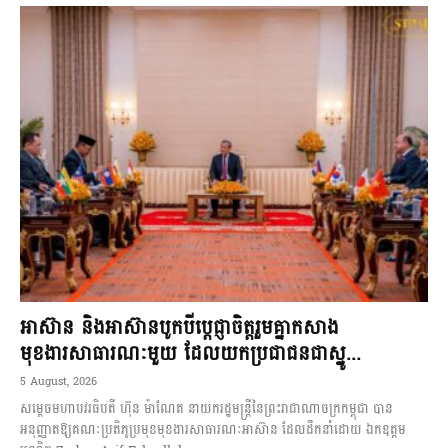
អាស៊ាន និងអាស៊ានបូកបីប្តេជ្ញាចិត្តរួមគ្នាកសាង
មុខងារសាធារណៈមួយ ដែលយកប្រជាជនជាស្នូ...
5 August, 2026
សម្តេចមហាបវរធិបតី ហ៊ុន ម៉ាណែត នាយករដ្ឋមន្ត្រីនៃព្រះរាជាណាចក្រកម្ពុជា បាន
អនុញ្ញាតឱ្យគណៈប្រតិភូប្រមុខមុខងារសាធារណៈអាស៊ាន ដែលដឹកនាំដោយ ឯកឧត្តម