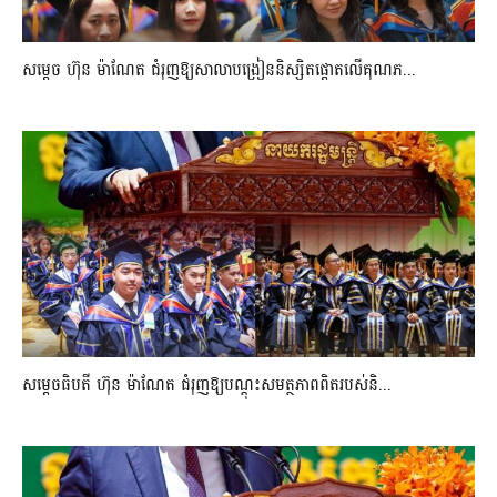
សម្តេច ហ៊ុន ម៉ាណែត ជំរុញឱ្យសាលាបង្រៀននិស្សិតផ្តោតលើគុណភ...
សម្តេចធិបតី ហ៊ុន ម៉ាណែត ជំរុញឱ្យបណ្តុះសមត្ថភាពពិតរបស់និ...