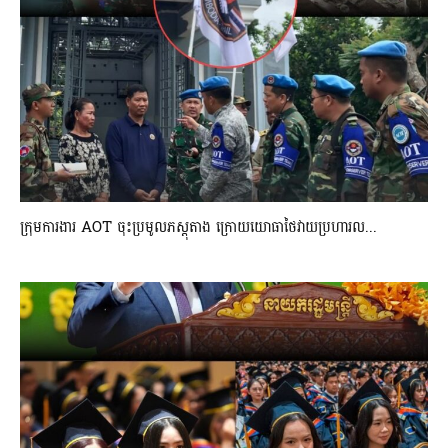
ក្រុមការងារ AOT ចុះប្រមូលភស្តុតាង ក្រោយយោធាថៃវាយប្រហារល...