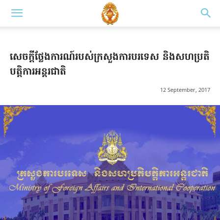
សេច​ក្តី​ថ្លែង​ការណ៍​របស់​ក្រ​សួង​ការ​ប​រ​ទេស​ និង​ស​ហ​ប្រ​តិ​
បត្តិ​ការ​អន្ត​រ​ជាតិ​
12 September, 2017