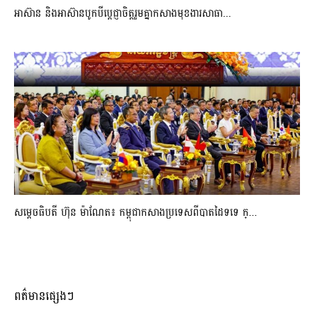
អាស៊ាន និងអាស៊ានបូកបីប្តេជ្ញាចិត្តរួមគ្នាកសាងមុខងារសាធា...
សម្ដេចធិបតី ហ៊ុន ម៉ាណែត៖ កម្ពុជាកសាងប្រទេសពីបាតដៃទទេ ក្...
ពត៌មានផ្សេងៗ