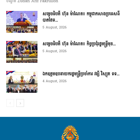
បណ្ឌិត Zudan Arif Fakrulloh
សម្ដេចធិបតី ហ៊ុន ម៉ាណែត៖ កម្ពុជាកសាងប្រទេសពី
បាតដៃទ...
5 August, 2026
សម្ដេចធិបតី ហ៊ុន ម៉ាណែត៖ កិច្ចប្រជុំរដ្ឋមន្ត្រីមុខ...
5 August, 2026
ឯកឧត្តមឧបនាយករដ្ឋមន្ត្រីប្រចាំការ វង្សី វិស្សុត ទទ...
4 August, 2026