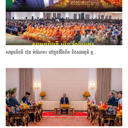
សម្តេចធិបតី ហ៊ុន ម៉ាណែត៖ នៅក្នុងជីវិតពិត និងសមរភូមិ គ្ម...