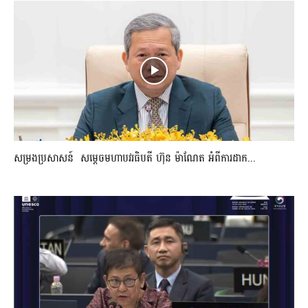
សម្រងប្រសាសន៍ សម្ដេចមហាបវរធិបតី ហ៊ុន ម៉ាណែត អំពីការដាក...