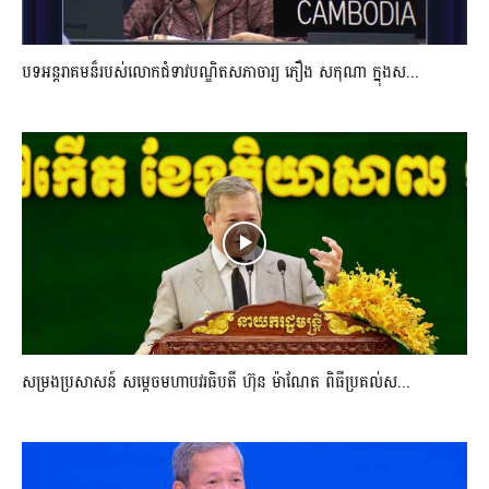
បទអន្តរាគមន៏របស់លោកជំទាវបណ្ឌិតសភាចារ្យ ភឿង សកុណា ក្នុងស...
សម្រងប្រសាសន៍ សម្ដេចមហាបវរធិបតី ហ៊ុន ម៉ាណែត ពិធីប្រគល់ស...