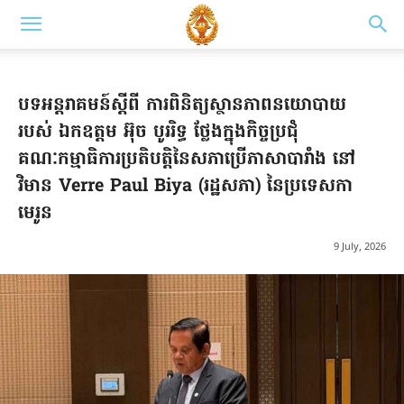
បទអន្តរាគមន៍ស្តីពី ការពិនិត្យស្ថានភាពនយោបាយ
របស់ ឯកឧត្តម អ៊ុច​ បូររិទ្ធ​ ថ្លែងក្នុងកិច្ចប្រជុំ
គណៈកម្មាធិការប្រតិបត្តិនៃសភាប្រើភាសាបារាំង នៅ
វិមាន Verre Paul Biya (រដ្ឋសភា) នៃប្រទេសកា
មេរូន
9 July, 2026