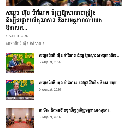
សម្តេច ហ៊ុន ម៉ាណែត ជំរុញឱ្យសាលាបង្រៀន
និស្សិតផ្តោតលើគុណភាព និងសមត្ថភាពចាប់យក
ឱកាសក...
6 August, 2026
សម្តេចធិបតី ហ៊ុន ម៉ាណែត ន...
សម្តេចធិបតី ហ៊ុន ម៉ាណែត ជំរុញឱ្យបណ្តុះសមត្ថភាពពិតរ...
6 August, 2026
សម្តេចធិបតី ហ៊ុន ម៉ាណែត៖ នៅក្នុងជីវិតពិត និងសមរភូម...
6 August, 2026
អាស៊ាន និងអាស៊ានបូកបីប្តេជ្ញាចិត្តរួមគ្នាកសាងមុខងា...
5 August, 2026