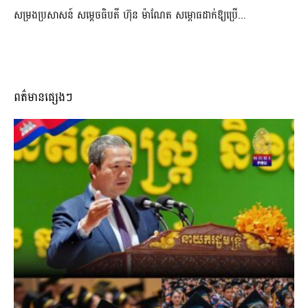
សម្រងប្រសាសន៍ សម្ដេចធិបតី ហ៊ុន ម៉ាណែត សម្ពោធដាក់ឱ្យប្រើ...
ពត៌មានផ្សេងៗ