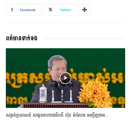
Facebook
Twitter
ពត៌មានទាក់ទង
សម្រង់ប្រសាសន៍ សម្ដេចមហាបវរធិបតី ហ៊ុន ម៉ាណែត អញ្ជើញជាអ...