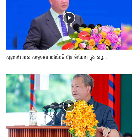
សុន្ទរកថា របស់ សម្ដេចមហាបវរធិបតី ហ៊ុន ម៉ាណែត ក្នុង សន្ន...