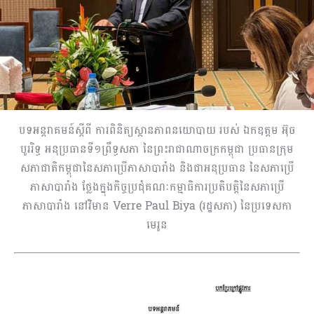
បទអន្តរាគមន៍ស្តីពី ការពិនិត្យស្ថានភាពនយោបាយ របស់ ឯកឧត្តម អ៊ុច​
បូររិទ្ធ​ អនុប្រធានទី១ព្រឹទ្ធសភា នៃព្រះរាជាណាចក្រកម្ពុជា ប្រធានក្រុម
សភាជាតិកម្ពុជានៃសភាប្រើភាសាបារាំង និងជាអនុប្រធាន នៃសភាប្រើ
ភាសាបារាំង ថ្លែងក្នុងកិច្ចប្រជុំគណៈកម្មាធិការប្រតិបត្តិនៃសភាប្រើ
ភាសាបារាំង នៅវិមាន Verre Paul Biya (រដ្ឋសភា) នៃប្រទេសកា
មេរូន