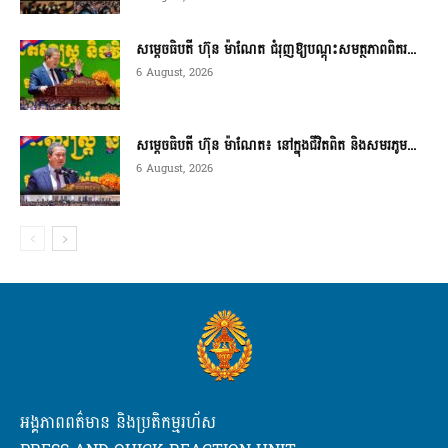
សម្តេចធិបតី ហ៊ុន ម៉ាណែត ជំរុញឱ្យបណ្តុះសមត្ថភាពពិតរ...
6 August, 2026
សម្តេចធិបតី ហ៊ុន ម៉ាណែត៖ នៅក្នុងជីវិតពិត និងសមរភូម...
6 August, 2026
អង្គភាពពត៌មាន និងប្រតិកម្មរហ័ស