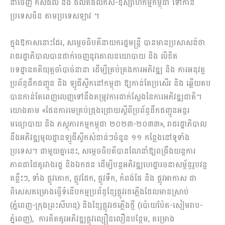
នាំចេញ កសិផល និង ផលិតផលកសិ-ឧស្សាហកម្មកម្ពុជា ទៅកាន់
ប្រទេសចិន តាមប្រទេសឡាវ ។
ក្នុងឱកាសនោះដែរ, សម្ដេចធិបតីនាយករដ្ឋមន្ត្រី បានមានប្រសាសន៍ថា
រាជរដ្ឋាភិបាលបានដាក់ចេញនូវគោលនយោបាយ និង លិខិត
បទដ្ឋានគតិយុត្តចាំបាច់នានា ដើម្បីគ្រប់គ្រងការអភិវឌ្ឍ និង ការអនុវត្ត
ប្រព័ន្ធដឹកជញ្ជូន និង ឡូជីស្ទីកនៅកម្ពុជា ឱ្យកាន់តែប្រសើរ និង ឆ្លើយតប
បានកាន់តែពេញលេញទៅនឹងតម្រូវការជាក់ស្តែងនៃការអភិវឌ្ឍជាតិ។
យោងតាម «ផែនការមេគ្រប់ជ្រុងជ្រោយស្តីពីប្រព័ន្ធដឹកជញ្ជូនអន្តរ
មធ្យោបាយ និង ភស្តុភារកម្មកម្ពុជា ២០២៣-២០៣៣», រាជរដ្ឋាភិបាល
នឹងអភិវឌ្ឍមូលដ្ឋានឡូជីស្ទីកសំខាន់ៗចំនួន ១១ កន្លែងនៅទូទាំង
ប្រទេស។ ជាមួយគ្នានេះ, សម្ដេចធិបតីបានណែនាំឱ្យពង្រឹងយន្តការ
ភាពជាដៃគូរវាងរដ្ឋ និងឯកជន ដើម្បីបន្តអភិវឌ្ឍហេដ្ឋារចនាសម្ព័ន្ធរូបវន្ត
គន្លឹះៗ, ទាំង ផ្លូវគោក, ផ្លូវដែក, ផ្លូវទឹក, កំពង់ផែ និង ផ្លូវអាកាស ជា
ពិសេសគម្រោងធ្វើទំនើបកម្មប្រព័ន្ធខ្សែផ្លូវរថភ្លើងដែលមានស្រាប់
(ភ្នំពេញ-ក្រុងព្រះសីហនុ) និងខ្សែផ្លូវរថភ្លើងថ្មី (ប៉ោយប៉ែត-សៀមរាប-
ភ្នំពេញ), ការគិតគូរអភិវឌ្ឍផ្លូវល្បឿនលឿនបន្ថែម, គម្រោង