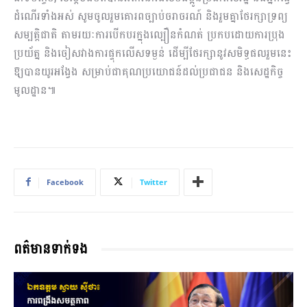
ដំណើរទាំងអស់ សូមចូលរួមគោរពច្បាប់ចរាចរណ៍ និងរួមគ្នាថែរក្សាទ្រព្យ
សម្បត្តិជាតិ តាមរយៈការបើកបរក្នុងល្បឿនកំណត់​​ ប្រកបដោយការប្រុង
ប្រយ័ត្ន និងចៀសវាងការផ្ទុកលើសទម្ងន់ ដើម្បីថែរក្សានូវសមិទ្ធផលរួមនេះ​​
ឱ្យបានយូរអង្វែង សម្រាប់ជាគុណប្រយោជន៍ដល់ប្រជាជន និងសេដ្ឋកិច្ច
មូលដ្ឋាន៕
Facebook
Twitter
ពត៌មានទាក់ទង