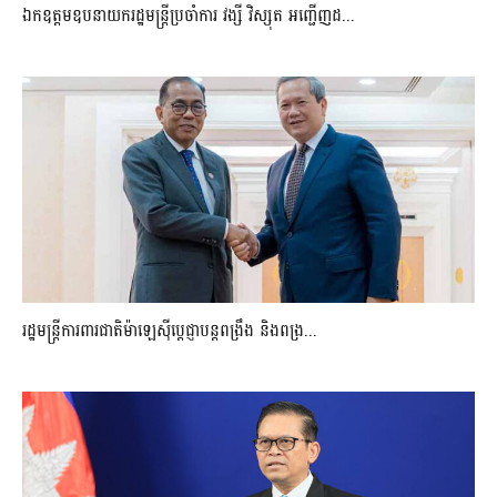
ឯកឧត្តមឧបនាយករដ្ឋមន្រ្តីប្រចាំការ វង្សី វិស្សុត អញ្ជើញដ...
រដ្ឋមន្ត្រីការពារជាតិម៉ាឡេស៊ីប្ដេជ្ញាបន្តពង្រឹង និងពង្រ...