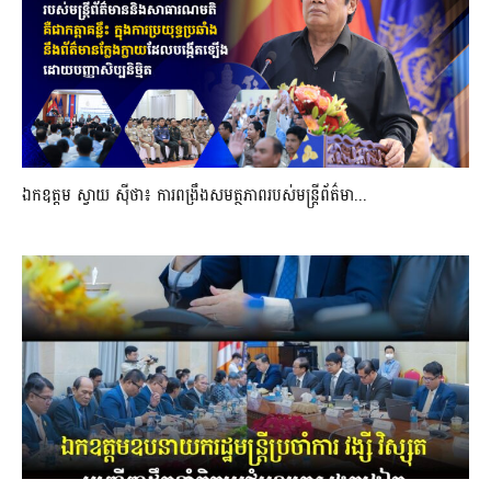
ឯកឧត្តម ស្វាយ ស៊ីថា៖ ការពង្រឹងសមត្ថភាពរបស់មន្ត្រីព័ត៌មា...