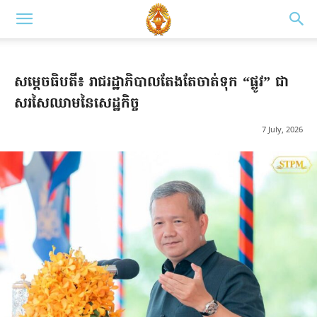
សម្ដេចធិបតី៖ រាជរដ្ឋាភិបាលតែងតែចាត់ទុក “ផ្លូវ” ជា
សរសៃឈាមនៃសេដ្ឋកិច្ច
7 July, 2026