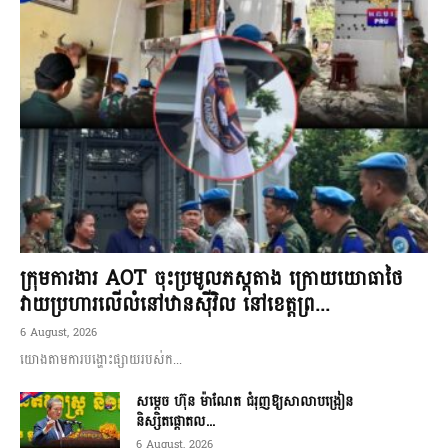
ក្រុមការងារ AOT ចុះប្រមូលភស្តុតាង ក្រោយយោធាថៃ
វាយប្រហារលើលំនៅឋានស៊ីវិល នៅខេត្តព្រ...
6 August, 2026
យោងតាមការបង្ហោះផ្សាយរបស់ក...
សម្តេច ហ៊ុន ម៉ាណែត ជំរុញឱ្យសាលាបង្រៀន
និស្សិតផ្តោតល...
6 August, 2026