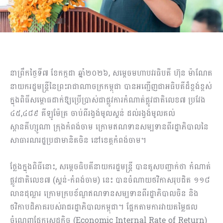
នាព្រឹកថ្ងៃទី៧ ខែកក្កដា ឆ្នាំ២០២៦, សម្តេចមហាបវរធិបតី ហ៊ុន ម៉ាណែត
នាយករដ្ឋមន្ត្រីនៃព្រះរាជាណាចក្រកម្ពុជា បានអញ្ជើញជាអធិបតីដ៏ខ្ពង់ខ្ពស់
ក្នុងពិធីសម្ពោធដាក់ឱ្យប្រើប្រាស់ជាផ្លូវការកំណាត់ផ្លូវជាតិលេខ៧ ប្រវែង
៤៥,៤៨៩ គីឡូម៉ែត្រ ចាប់ពីរង្វង់មូលស្គន់ ដល់រង្វង់មូលគល់
ស្ពានគីហ្សូណា ក្រុងកំពង់ចាម ក្រោមឥណទានសម្បទានពីរដ្ឋាភិបាលនៃ
សាធារណរដ្ឋប្រជាមានិតចិន នៅខេត្តកំពង់ចាម។
ថ្លែងក្នុងពិធីនោះ, សម្តេចធិបតីនាយករដ្ឋមន្ត្រី បានគូសបញ្ជាក់ថា កំណាត់
ផ្លូវជាតិលេខ៧​ (ស្គន់-កំពង់ចាម) នេះ បានចំណាយថវិកាសរុបជិត ១១៨
លានដុល្លារ ក្រោមក្របខ័ណ្ឌឥណទានសម្បទានពីរដ្ឋាភិបាលចិន និង
ថវិកាបដិភាគរបស់រាជរដ្ឋាភិបាលកម្ពុជា។ ផ្អែកតាមការវាយតម្លៃផល
ចំណេញផ្នែកសេដ្ឋកិច្ច (Economic Internal Rate of Return)