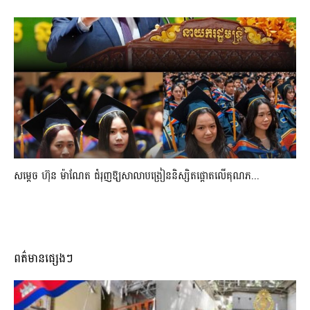
សម្តេច ហ៊ុន ម៉ាណែត ជំរុញឱ្យសាលាបង្រៀននិស្សិតផ្តោតលើគុណភ...
ពត៌មានផ្សេងៗ