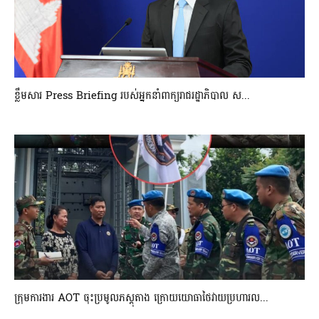
ខ្លឹមសារ Press Briefing របស់អ្នកនាំពាក្យរាជរដ្ឋាភិបាល ស...
ក្រុមការងារ AOT ចុះប្រមូលភស្តុតាង ក្រោយយោធាថៃវាយប្រហារល...