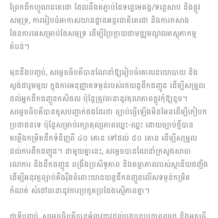
ព្រែកជីកហ្វូណនតេជោ ដែលនឹងតភ្ជាប់ដៃទន្លេមេគង្គ/ទន្លេសាប និងផ្លូវ
សមុទ្រ, ការរៀបចំអាកាសយានដ្ឋានអន្តរជាតិតេជោ និងការកសាង
ផែនការមេសម្រាប់ផែសមុទ្រ ដើម្បីប្រែក្លាយជាមជ្ឈមណ្ឌលភស្តុភាកម្ម
តំបន់។
មុននឹងបញ្ចប់, សម្ដេចធិបតីបានណែនាំឱ្យរៀបចំគោលនយោបាយ និង
ស្តង់ដារួមមួយ ក្នុងការអនុញ្ញាតទម្ងន់របស់រថយន្តដឹកជញ្ជូន ដើម្បីសម្រួល
ដល់អ្នកដឹកជញ្ជូនកសិផល ប៉ុន្តែត្រូវធានានូវគុណភាពផ្លូវកុំឱ្យខូច។
សម្ដេចធិបតីបានគូសបញ្ជាក់ផងដែរថា ច្បាប់ធ្វើឡើងមិនមែនដើម្បីកៀបក
ប្រជាជនទេ ប៉ុន្តែសម្រាប់រក្សាតុល្យភាពឈ្នះ-ឈ្នះ ដោយច្បាប់ថ្មីបាន
តម្លើងកម្រិតដឹកទំនិញពី ៤០ តោន ទៅដល់ ៥០ តោន ដើម្បីសម្រួល
ដល់ការដឹកជញ្ជូន។ ជាមួយគ្នានេះ, សម្ដេចបានណែនាំក្រសួងសាធា
រណការ និងដឹកជញ្ជូន ពង្រឹងប្រសិទ្ធភាព និងតម្លាភាពរបស់ស្ថានីយជញ្ជីង
ដើម្បីអនុវត្តច្បាប់តឹងរ៉ឹងចំពោះយានយន្តដឹកជញ្ជូនលើសទម្ងន់កម្រិត
កំណត់ សំដៅធានានូវការប្រកួតប្រជែងស្មើភាពគ្នា។
ជាទីបញ្ចប់, សម្ដេចធិបតីបានអំពាវនាវដល់បងប្អូនប្រជាពលរដ្ឋ និងអ្នកធ្វើ