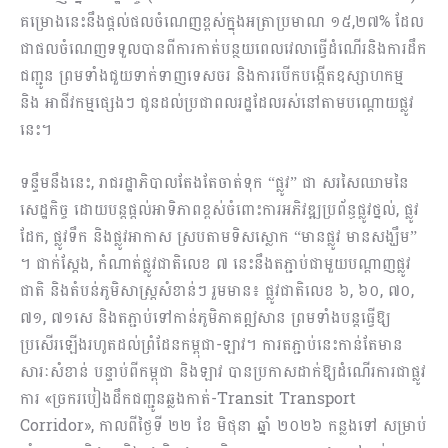
គម្រោងនេះនឹងផ្តល់ផលចំណេញខ្ពស់ក្នុងអត្រាប្រមាណ ១៥,២៧% ដែល
ជាផលចំណេញទទួលបានពីការកាត់បន្ថយពេលវេលាធ្វើដំណើរនិងការដឹក
ជញ្ជូន ព្រមទាំងជួយទាក់ទាញទេសចរ និងការបើកបង្កើតឧស្សាហកម្ម
និង​ អាជីវកម្មផ្សេងៗ ជូនដល់ប្រជាពលរដ្ឋដែលរស់នៅតាមបណ្ដោយផ្លូវ
នេះ។
ទន្ទឹមនឹងនេះ, រាជរដ្ឋាភិបាលតែងតែចាត់ទុក “ផ្លូវ” ជា សរសៃឈាមនៃ
សេដ្ឋកិច្ច ដោយបន្ត​ផ្តល់អាទិភាពខ្ពស់ចំពោះការអភិវឌ្ឍប្រព័ន្ធផ្លូវថ្នល់, ផ្លូវ
ដែក, ផ្លូវទឹក និងផ្លូវអាកាស ស្របតាមទិស​ស្លោក “មានផ្លូវ​​ មានសង្ឃឹម”
។ ជាក់ស្តែង, កំណាត់ផ្លូវជាតិលេខ ៧ នេះនឹងតភ្ជាប់ជាមួយបណ្តាញផ្លូវ
ជាតិ និងតំបន់ភូមិសាស្រ្តសំខាន់ៗ រួមមាន៖ ផ្លូវជាតិលេខ ៦, ៦០, ៧០,
៧១, ៧១សេ និងតភ្ជាប់ទៅកាន់ភូមិភាគឦសាន ព្រមទាំងបន្តធ្វើឱ្យ
ប្រសើរឡើងរហូតដល់ព្រំដែនកម្ពុជា-ឡាវ។ ការតភ្ជាប់នេះកាន់តែមាន
សារៈសំខាន់ បន្ទាប់ពីកម្ពុជា និងឡាវ បានប្រកាសដាក់ឱ្យដំណើរការជាផ្លូវ
ការ «ច្រករបៀងដឹកជញ្ជូនឆ្លងកាត់-Transit Transport
Corridor», កាលពីថ្ងៃទី ២២ ខែ មិថុនា ឆ្នាំ ២០២៦ កន្លងទៅ សម្រាប់