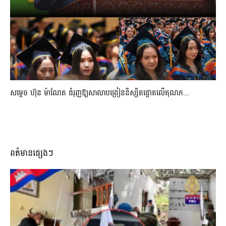
សម្តេច ហ៊ុន ម៉ាណែត ជំរុញឱ្យសាលាបង្រៀននិស្សិតផ្តោតលើគុណភ...
ពត៌មានផ្សេងៗ