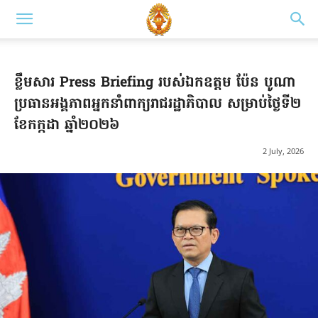
ខ្លឹមសារ Press Briefing របស់ឯកឧត្តម ប៉ែន បូណា
ប្រធានអង្គភាពអ្នកនាំពាក្យរាជរដ្ឋាភិបាល សម្រាប់ថ្ងៃទី២
ខែកក្កដា ឆ្នាំ២០២៦
2 July, 2026