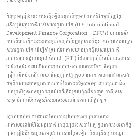
កិច្ចព្រមព្រៀងនេះ បានធ្វើឡើងបន្ទាប់ពីក្រុមហ៊ុនសាជីវកម្មហិរញ្ញវត្ថុ
អភិវឌ្ឍន៍អន្តរជាតិរបស់សហរដ្ឋអាមេរិក (U.S. International
Development Finance Corporation – DFC’s) បានអនុម័ត
កាលពីពេលថ្មីៗនេះនូវការផ្តល់កញ្ចប់ហិរញ្ញប្បទានចំនួន ១០០លានដុល្លារ
សហរដ្ឋអាមេរិក ដើម្បីគាំទ្រដល់អាកាសយានដ្ឋានថ្មីរបស់កម្ពុជា គឺ
អាកាសយានដ្ឋានអន្តរជាតិតេជោ (KTI) ដែលបញ្ជាក់ពីការរីកលូតលាស់
នៃទំនាក់ទំនងពាណិជ្ជកម្មរវាងកម្ពុជា-សហរដ្ឋអាមេរិក។ កិច្ចព្រម
ព្រៀងបើកចំហជើងមេឃ ក៏អនុញ្ញាតឱ្យក្រុមហ៊ុនអាកាសចរណ៍ផ្តល់សេវា
កម្មដឹកជញ្ជូនតាមផ្លូវអាកាសកាន់តែមានតម្លៃសមរម្យ ងាយស្រួល និង
មានប្រសិទ្ធភាពសម្រាប់អ្នកដំណើរនិងក្រុមហ៊ុនដឹកជញ្ជូន ជាពិសេស
សម្រាប់ការលើកកម្ពស់វិស័យទេសចរណ៍ និងពាណិជ្ជកម្ម។
សូមបញ្ជាក់ថា កម្ពុជានៅតែប្តេជ្ញាពង្រីកកិច្ចសហប្រតិបត្តិការ
អាកាសចរណ៍ស៊ីវិលអន្តរជាតិ ជាមួយប្រទេសជាដៃគូ ក្នុងការបន្តចរចាកិច្ច
ព្រមព្រៀងដឹកជញ្ជូនតាមផ្លូវអាកាសបន្ថែមទៀត និងពង្រឹងក្របខណ្ឌ