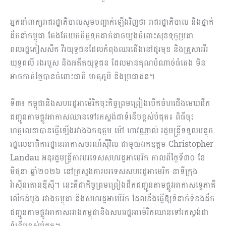
អ្នកនាំពាក្យរាជរដ្ឋាភិបាលសូមបញ្ជាក់ឡើងវិញថា រាជរដ្ឋាភិបាល និងថ្នាក់
ដឹកនាំកម្ពុជា តែងតែយកចិត្តទុកដាក់ជាចម្បងចំពោះសុខទុក្ខប្រជា
ពលរដ្ឋភៀសសឹក វីរយុទ្ធជនដែលកំពុងឈរជើងនៅជួរមុខ និងគ្រួសារវីរ
យុទ្ធពលី រងរបួស និងអតីតយុទ្ធជន ដែលមានគុណបំណាច់ធំធេង មិន
អាចកាត់ថ្លៃបានចំពោះជាតិ មាតុភូមិ និងប្រជាជន។
ទី៣៖ កម្ពុជានិងសហរដ្ឋអាម៉េរិកចុះកិច្ចព្រមព្រៀងបើកចំហជើងមេឃដឹក
ជញ្ជូនតាមផ្លូវអាកាសឈានទៅរកស្តង់ដាទំនើបខ្ពស់បំផុត៖ ពិធីចុះ
ហត្ថលេខាបានធ្វើឡើងរវាងឯកឧត្តម ម៉ៅ ហាវណ្ណាល់ រដ្ឋមន្ត្រីទទួលបន្ទុក
រដ្ឋលេខាធិការដ្ឋានអាកាសចរណ៍ស៊ីវិល ជាមួយឯកឧត្តម Christopher
Landau អនុរដ្ឋមន្ត្រីការបរទេសសហរដ្ឋអាមេរិក កាលពីថ្ងៃទី៣០ ខែ
មិថុនា ឆ្នាំ២០២៦ នៅក្រសួងការបរទេសសហរដ្ឋអាមេរិក នាទីក្រុង
វ៉ាស៊ីនតោនឌីស៊ី។ នេះគឺជាកិច្ចព្រមព្រៀងដឹកជញ្ជូនតាមផ្លូវអាកាសទ្វេភាគី
លើកដំបូង រវាងកម្ពុជា និងសហរដ្ឋអាម៉េរិក ដែលនឹងធ្វើឱ្យទំនាក់ទំនងដឹក
ជញ្ជូនតាមផ្លូវអាកាសរវាងកម្ពុជានិងសហរដ្ឋអាម៉េរិកឈានទៅរកស្តង់ដា
ទំនើបខ្ពស់បំផុត។