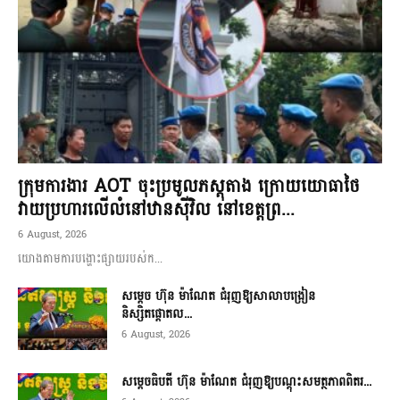
ក្រុមការងារ AOT ចុះប្រមូលភស្តុតាង ក្រោយយោធាថៃ
វាយប្រហារលើលំនៅឋានស៊ីវិល នៅខេត្តព្រ...
6 August, 2026
យោងតាមការបង្ហោះផ្សាយរបស់ក...
សម្តេច ហ៊ុន ម៉ាណែត ជំរុញឱ្យសាលាបង្រៀន
និស្សិតផ្តោតល...
6 August, 2026
សម្តេចធិបតី ហ៊ុន ម៉ាណែត ជំរុញឱ្យបណ្តុះសមត្ថភាពពិតរ...