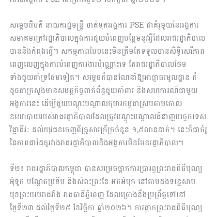
សម្តេចធិបតី នាយករដ្ឋមន្ត្រី ចាត់ទុកអង្គការ PSE ជាគំរូមួយនៃអង្គការ
សមាគមក្រៅរដ្ឋាភិបាលក្នុងការជួយបំពេញបន្ថែមនូវអ្វីដែលរាជរដ្ឋាភិបាល
បាននិងកំពុងធ្វើ។ សកម្មភាពបែបនេះមិនត្រឹមតែទទួលបានសិទ្ធិសេរីភាព
ពេញលេញក្នុងការបំពេញការងារប៉ុណ្ណោះទេ តែរាជរដ្ឋាភិបាលថែម
ទាំងជួយគាំទ្រថែមទៀត។ សម្តេចក៏បានណែនាំឱ្យអាជ្ញាធរមូលដ្ឋាន ក៏
ដូចជាក្រសួងមានសមត្ថកិច្ចពាក់ព័ន្ធជួយគាំពារ និងសហការណ៍ជាមួយ
អង្គការនេះ ដើម្បីជួយបណ្តុះបណ្តាលកុមារកម្ពុជាស្របតាមគោល
នយោបាយរបស់រាជរដ្ឋាភិបាលដែលត្រូវបណ្តុះបណ្តាលជំនាញបច្ចេកទេស
វិជ្ជាជីវៈ ដល់យុវជនចេញពីគ្រួសារក្រីក្រចំនួន ១,៥លាននាក់។ នេះក៏ជាគំរូ
នៃភាពជាដៃគូរវាងរាជរដ្ឋាភិបាលនិងអង្គការមិនមែនរដ្ឋាភិបាល។
ទី២៖ រាជរដ្ឋាភិបាលកម្ពុជា បានសម្រេចផ្អាកការប្រារព្ធព្រះរាជពិធីបុណ្យ
អុំទូក បណ្តែតប្រទីប និងសំពះព្រះខែ អកអំបុក នៅតាមដងទន្លេសាប
មុខព្រះបរមរាជវាំង រាជធានីភ្នំពេញ ដែលគ្រោងនឹងប្រព្រឹត្តទៅនៅ
ថ្ងៃទី២៣ ដល់ថ្ងៃទី២៥ ខែវិច្ឆិកា ឆ្នាំ២០២៦។ ការផ្អាកព្រះរាជពិធីបុណ្យ