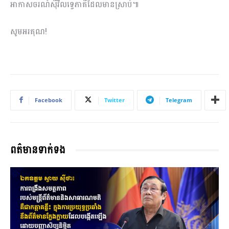
អាកាសចរណ៍ស៊ីវិលទ្វេភាគីដែលមានស្រាប់៕
សូមអរគុណ!
Facebook
Twitter
Telegram
ពត៌មានទាក់ទង