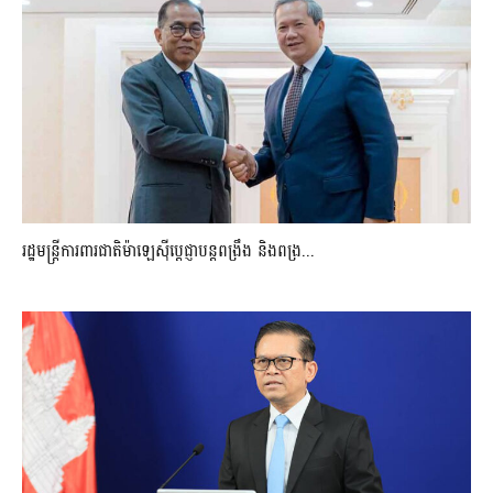
រដ្ឋមន្ត្រីការពារជាតិម៉ាឡេស៊ីប្ដេជ្ញាបន្តពង្រឹង និងពង្រ...