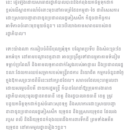
នេះ ធ្វើឡើងដោយសាររាជរដ្ឋាភិបាលបាននិងកំពុងយកចិត្តទុកដាក់
ខ្ពស់លើស្ថានការណ៍ចំពោះមុខនៅតាមព្រំដែនកម្ពុជា-ថៃ ជាពិសេសការ
ដោះស្រាយបញ្ហានានាជូនប្រជាពលរដ្ឋភៀសសឹក ក៏ដូចជាកិច្ចការ
អាទិភាពចំពោះមុខមួយចំនួន។ នេះបើយោងតាមសារាចររបស់រាជ
រដ្ឋាភិបាល។
ទោះយ៉ាងណា ការរៀបចំពិធីបុណ្យអុំទូក បណ្តែតប្រទីប និងសំពះព្រះខែ
អកអំបុក នៅតាមបណ្តាខេត្តនានា អាចប្រព្រឹត្តទៅជាធម្មតាតាមទំនៀម
ទម្លាប់ប្រពៃណី និងតាមលទ្ធភាពជាក់ស្តែងរបស់អាជ្ញាធរ និងប្រជាពលរដ្ឋ
ខណៈដែលការឈប់សម្រាករបស់មន្ត្រីរាជការ និយោជិត កម្មករចំនួន៣ថ្ងៃ
ក្នុងឱកាសព្រះរាជពិធីនេះនៅរក្សាដដែល។ សារាចរដែលចុះហត្ថលេខា
ដោយសម្តេចធិបតី នាយករដ្ឋមន្ត្រី ក៏បានណែនាំឱ្យក្រុមការងាររាជ
រដ្ឋាភិបាលចុះមូលដ្ឋានរាជធានី ខេត្ត និងរដ្ឋបាលរាជធានី ខេត្ត ត្រូវ
បន្តយកចិត្តទុកដាក់ខ្ពស់ចំពោះសុខទុក្ខ និងសហការដោះស្រាយបញ្ហា
នានាជូនប្រជាពលរដ្ឋភៀសសឹក យុទ្ធជន និងគ្រួសារយុទ្ធជន ដែលរង
របួស ពលី និងវីរយុទ្ធជនកំពុងឈរជើងការពារទឹកដី ព្រមទាំងអតីត
យុទ្ធជន នៅតាមមូលដ្ឋានរៀងៗខ្លួន។