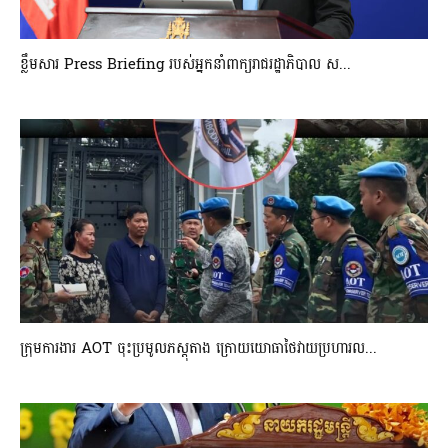
ខ្លឹមសារ Press Briefing របស់អ្នកនាំពាក្យរាជរដ្ឋាភិបាល ស...
ក្រុមការងារ AOT ចុះប្រមូលភស្តុតាង ក្រោយយោធាថៃវាយប្រហារល...