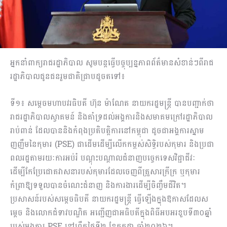
អ្នកនាំពាក្យរាជរដ្ឋាភិបាល សូមបន្តធ្វើបច្ចុប្បន្នភាពព័ត៌មានសំខាន់ៗពីរាជ
រដ្ឋាភិបាលជូនជនរួមជាតិជ្រាបដូចតទៅ៖
ទី១៖ សម្តេចមហាបវរធិបតី ហ៊ុន ម៉ាណែត នាយករដ្ឋមន្ត្រី បានបញ្ជាក់ថា
រាជរដ្ឋាភិបាលស្វាគមន៍ និងគាំទ្រដល់អង្គការនិងសមាគមក្រៅរដ្ឋាភិបាល
រាប់ពាន់ ដែលបាននិងកំពុងប្រតិបត្តិការនៅកម្ពុជា ដូចជាអង្គការស្នាម
ញញឹមនៃកុមារ (PSE) ជាដើមដើម្បីលើកកម្ពស់សិទ្ធិរបស់កុមារ និងប្រជា
ពលរដ្ឋតាមរយៈការអប់រំ បណ្តុះបណ្តាលជំនាញបច្ចេកទេសវិជ្ជាជីវៈ
ដើម្បីកែប្រែជោគវាសនារបស់កុមារដែលចេញពីគ្រួសារក្រីក្រ ឬកុមារ
កំព្រាឱ្យទទួលបានចំណេះជំនាញ និងការងារដើម្បីចិញ្ចឹមជីវិត។
ប្រសាសន៍របស់សម្តេចធិបតី នាយករដ្ឋមន្ត្រី ធ្វើឡើងក្នុងឱកាសដែលស
ម្តេច និងលោកជំទាវបណ្ឌិត អញ្ជើញជាអធិបតីក្នុងពិធីអបអរខួបទី៣០ឆ្នាំ
របស់អង្គការ PSE នៅព្រឹកថ្ងៃទី២ ខែកក្កដា ឆ្នាំ២០២៦។