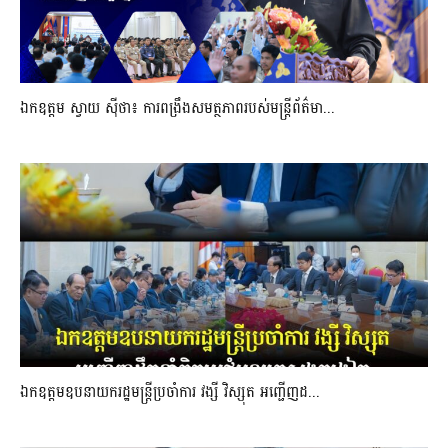
ឯកឧត្តម ស្វាយ ស៊ីថា៖ ការពង្រឹងសមត្ថភាពរបស់មន្ត្រីព័ត៌មា...
ឯកឧត្តមឧបនាយករដ្ឋមន្រ្តីប្រចាំការ វង្សី វិស្សុត អញ្ជើញដ...