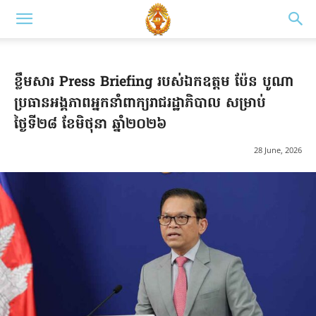
ខ្លឹមសារ Press Briefing របស់ឯកឧត្តម ប៉ែន បូណា
ប្រធានអង្គភាពអ្នកនាំពាក្យរាជរដ្ឋាភិបាល សម្រាប់
ថ្ងៃទី២៨ ខែមិថុនា ឆ្នាំ២០២៦
28 June, 2026