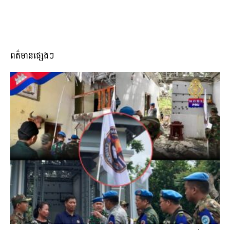
ពត៌មានផ្សេងៗ