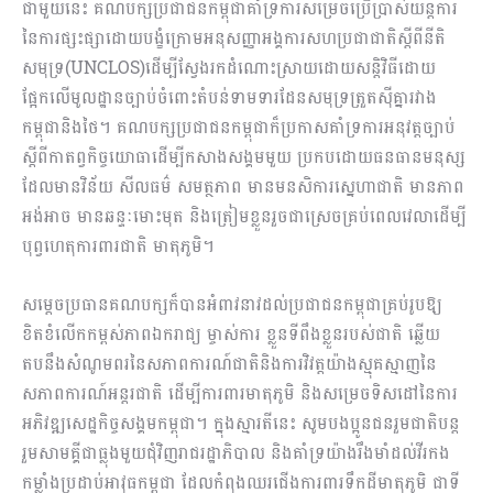
ជាមួយនេះ គណបក្សប្រជាជនកម្ពុជាគាំទ្រការសម្រេចប្រើប្រាស់យន្តការ
នៃការផ្សះផ្សាដោយបង្ខំក្រោមអនុសញ្ញាអង្គការសហប្រជាជាតិស្តីពីនីតិ
សមុទ្រ(UNCLOS)ដើម្បីស្វែងរកដំណោះស្រាយដោយសន្តិវិធីដោយ
ផ្អែកលើមូលដ្ឋានច្បាប់ចំពោះតំបន់ទាមទារដែនសមុទ្រត្រួតស៊ីគ្នារវាង
កម្ពុជានិងថៃ។ គណបក្សប្រជាជនកម្ពុជាក៏ប្រកាសគាំទ្រការអនុវត្តច្បាប់
ស្តីពីកាតព្វកិច្ចយោធាដើម្បីកសាងសង្គមមួយ ប្រកបដោយធនធានមនុស្ស
ដែលមានវិន័យ សីលធម៌ សមត្ថភាព មានមនសិការស្នេហាជាតិ មានភាព
អង់អាច មានឆន្ទៈមោះមុត និងត្រៀមខ្លួនរួចជាស្រេចគ្រប់ពេលវេលាដើម្បី
បុព្វហេតុការពារជាតិ មាតុភូមិ។
សម្តេចប្រធានគណបក្សក៏បានអំពាវនាវដល់ប្រជាជនកម្ពុជាគ្រប់រូបឱ្យ
ខិតខំលើកកម្ពស់ភាពឯករាជ្យ ម្ចាស់ការ ខ្លួនទីពឹងខ្លួនរបស់ជាតិ ឆ្លើយ
តបនឹងសំណូមពរនៃសភាពការណ៍ជាតិនិងការវិវត្តយ៉ាងស្មុគស្មាញនៃ
សភាពការណ៍អន្តរជាតិ ដើម្បីការពារមាតុភូមិ និងសម្រេចទិសដៅនៃការ
អភិវឌ្ឍសេដ្ឋកិច្ចសង្គមកម្ពុជា។ ក្នុងស្មារតីនេះ សូមបងប្អូនជនរួមជាតិបន្ត
រួមសាមគ្គីជាធ្លុងមួយជុំវិញរាជរដ្ឋាភិបាល និងគាំទ្រយ៉ាងរឹងមាំដល់វីរកង
កម្លាំងប្រដាប់អាវុធកម្ពុជា ដែលកំពុងឈរជើងការពារទឹកដីមាតុភូមិ ជាទី