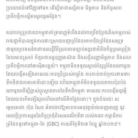
ប្រយោជន៍ទៅវិញទៅមក ដើម្បីធានាសន្តិភាព មិត្តភាព និងកិច្ចសហ
ប្រតិបត្តិការស្ថិតស្ថេរយូរអង្វែង។
គណបក្សប្រជាជនកម្ពុជាគាំទ្រពេញទំហឹងដល់ការប្រឹងប្រែងដ៏សកម្មរបស់
រាជរដ្ឋាភិបាលក្នុងការដោះស្រាយបញ្ហាព្រំដែនគោកនិងព្រំដែនសមុទ្រ
ជាមួយប្រទេសថៃដោយសន្តិវិធីស្របតាមច្បាប់អន្តរជាតិនិងកិច្ចព្រមព្រៀង
ដែលមានស្រាប់ ក៏ដូចជាធម្មនុញ្ញអាស៊ាន និងសន្ធិសញ្ញាមិត្តភាព និងសហ
ប្រតិបត្តិការនៅអាស៊ីអាគ្នេយ៍។ កម្ពុជាមិនទទួលស្គាល់ខ្សែព្រំដែនណាមួយ
ដែលបង្កើតឡើងតាមរយៈការប្រើប្រាស់កម្លាំង ការកាន់កាប់ឬការទាមទារ
ទឹកដីជាឯកតោភាគីនោះឡើយ ហើយកម្ពុជាក៏មិនទទួលយកការប៉ុនប៉ង
ណាមួយដើម្បីផ្លាស់ប្តូរស្ថានភាពនៃទឹកដីកម្ពុជា តាមរយៈការបង្កើតនូវអ្វី
ដែលបានកើតឡើងរួចហើយនៅលើទីកន្លែងនោះ។ ក្នុងន័យនេះ ស
ម្តេចតេជោ ហ៊ុន សែន អំពាវនាវឱ្យមានការអនុវត្តយ៉ាងពេញលេញ នូវ
សេចក្តីប្រកាសរួមនៃកិច្ចប្រជុំពិសេសលើកទី៣ របស់គណៈកម្មាធិការ
ព្រំដែនទូទៅកម្ពុជា-ថៃ (GBC) កាលពីថ្ងៃទី២៧ ខែធ្នូ ឆ្នាំ២០២៥។