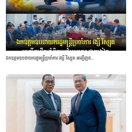
ឯកឧត្តមឧបនាយករដ្ឋមន្រ្តីប្រចាំការ វង្សី វិស្សុត អញ្ជើញដ...