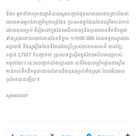
ទី៣៖ អ្នកនាំពាក្យរាជរដ្ឋាភិបាលសូមបញ្ជាក់ជូនសាធារណជនជ្រាបដែរថា
យោងតាមអ្នកជំនាញកិច្ចការព្រំដែន ប្រាសាទខ្នាដែលថៃដណ្តើមកាន់កាប់
ដោយខុសច្បាប់ គឺស្ថិតនៅក្នុងដែនអធិបតេយ្យនិងបូរណភាពទឹកដីកម្ពុជា
ទាំងស្រុងដោយយោងតាមផែនទីខ្នាត ១/២00 000 ដែលទទួលស្គាល់ជា
អន្តរជាតិ និងសូម្បីតែផែនទីដែលថៃប្រើប្រាស់ជាឯកតោភាគី តាមខ្សែ
បន្ទាត់ L7017 ក៏បញ្ជាក់ថា ប្រាសាទខ្នាស្ថិតក្នុងដែនអធិបតេយ្យរបស់
កម្ពុជាដែរ។ នេះសបញ្ជាក់យ៉ាងច្បាស់ថា ភាគីថៃបានប្រើកម្លាំងដណ្តើម
កាន់កាប់ទឹកដីកម្ពុជាដោយបំពាននិងខុសច្បាប់ទាំងស្រុង ដែលមិនអាច
ប្រកែកបានឡើយ៕
សូមអរគុណ!