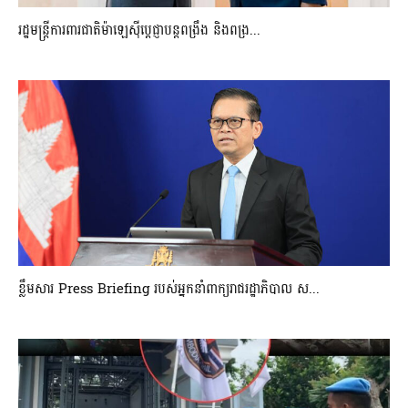
រដ្ឋមន្ត្រីការពារជាតិម៉ាឡេស៊ីប្ដេជ្ញាបន្តពង្រឹង និងពង្រ...
ខ្លឹមសារ Press Briefing របស់អ្នកនាំពាក្យរាជរដ្ឋាភិបាល ស...