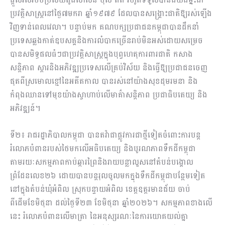
ប្រវត្តិសាស្ត្រនៅថ្ងៃ៧មករា ឆ្នាំ១៩៧៩ ដែលបានសង្គ្រោះជាតិឱ្យរស់ឡើង
វិញទាន់ពេលវេលា។ បន្ទាប់មក គណបក្សប្រជាជនកម្ពុជាបានដឹកនាំ
ប្រទេសឆ្លងកាត់ឧបសគ្គនិងការលំបាកច្រើនរាប់មិនអស់ដោយសម្រេច
បានសមិទ្ធផលធំៗជាប្រវត្តិសាស្ត្រក្នុងបុព្វហេតុការពារជាតិ កសាង
សន្តិភាព ស្តារនិងអភិវឌ្ឍប្រទេសលើគ្រប់វិស័យ និងធ្វើឱ្យប្រជាជនចេញ
ផុតពីស្រមោលខ្មៅនៃអតីតកាល បានរស់នៅយ៉ាងសុខដុមរមនា និង
កំពុងឈានទៅមុខយ៉ាងស្វាហាប់លើមាគ៌ាសន្តិភាព ប្រជាធិបតេយ្យ និង
អភិវឌ្ឍន៍។
ទី២៖ រាជរដ្ឋាភិបាលកម្ពុជា បានតវ៉ាជាផ្លូវការជាថ្មីទៀតចំពោះការបន្ត
រំលោភបំពានរបស់ថៃមកលើអធិបតេយ្យ និងបូរណភាពទឹកដីកម្ពុជា
តាមរយៈសកម្មភាពកាប់ឆ្ការព្រៃនិងរាយបន្លាលួសនៅតំបន់បង្គោល
ព្រំដែនលេខ២៦ ដោយបានបន្តរុលចូលមកក្នុងទឹកដីកម្ពុជាបន្ថែមទៀត
នៅក្នុងតំបន់ឃុំអំពិល ស្រុកបន្ទាយអំពិល ខេត្តឧត្តរមានជ័យ ចាប់
ពីដើមខែមិថុនា ដល់ថ្ងៃទី២៣ ខែមិថុនា ឆ្នាំ២០២៦។ សកម្មភាពខាងលើ
នេះ រំលោភបំពានលើមាត្រា នៃអនុស្សរណៈនៃការយោគយល់គ្នា