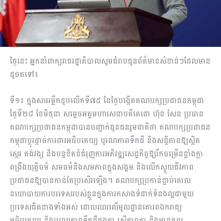
ថ្ងៃនេះ អ្នកនាំពាក្យរាជរដ្ឋាភិបាលសូមជំរាបជូនព័ត៌មានសំខាន់ៗដែលមាន
ដូចតទៅ៖
ទី១៖ ក្នុងសាររម្លឹកខួបលើកទី៧៥ នៃថ្ងៃបង្កើតគណបក្សប្រជាជនកម្ពុជា
ថ្ងៃទី២៨ ខែមិថុនា សម្តេចអគ្គមហាសេនាបតីតេជោ ហ៊ុន សែន ប្រធាន
គណបក្សប្រជាជនកម្ពុជាបានបញ្ជាក់ជូនជនរួមជាតិថា គណបក្សប្រជាជន
កម្ពុជាប្តូរផ្តាច់ការពារអធិបតេយ្យ បូរណភាពទឹកដី និងសន្តិភាពឱ្យស្ថិត
ស្ថេរ គង់វង្ស និងបន្តខិតខំជំរុញការអភិវឌ្ឍសេដ្ឋកិច្ចឱ្យរីកចម្រើនខ្លាំងក្លា
ពង្រឹងយុត្តិធម៌ សមធម៌និងសមភាពក្នុងសង្គម និងលើកស្ទួយជីវភាព
ប្រជាជនឱ្យបានកាន់តែប្រសើរឡើង។ គណបក្សប្រកាន់ខ្ជាប់គោល
នយោបាយការបរទេសរបស់ខ្លួនក្នុងការកសាងទំនាក់ទំនងល្អជាមួយ
ប្រទេសជិតខាងទាំងអស់ ដោយឈរលើមូលដ្ឋានគោរពឯករាជ្យ
អធិបតេយ្យ និងបូរណភាពទឹកដីផងគ្នា ស្មើភាពគ្នា និងមានផល