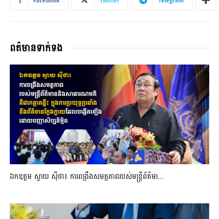
Facebook
Twitter
Telegram
ពត៌មានទាក់ទង
ឯកឧត្តម ស្វាយ ស៊ីថា៖ ការពង្រឹងសមត្ថភាពរបស់មន្ត្រីព័ត៌មា...