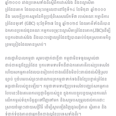
ឆ្នាំ២០០០ រវាងប្រទេសទាំងពីរស្តីពីការវាស់វែង និងខណ្ឌសីមា
ព្រំដែនគោក ដែលបានចុះហត្ថលេខានៅថ្ងៃទី១៤ ខែមិថុនា ឆ្នាំ២០០០
និង សេចក្តីប្រកាសរួមនៃកិច្ចប្រជុំពិសេសលើកទី៣ របស់គណៈកម្មាធិការ
ព្រំដែនទូទៅ (GBC) ចុះថ្ងៃទី២៧ ខែធ្នូ ឆ្នាំ២០២៥ ដែលភាគីទាំងពីរបាន
ឯកភាពប្រគល់ជូនគណៈកម្មការចម្រុះខណ្ឌសីមាព្រំដែនគោក(JBC)ដើម្បី
បន្តការងារវាស់វែង និងបោះបង្គោលព្រំដែនឱ្យបានឆាប់បំផុតស្របតាមកិច្ច
ព្រមព្រៀងដែលមានស្រាប់។
រាជរដ្ឋាភិបាលកម្ពុជា សូមបញ្ជាក់ជាថ្មីថា កម្ពុជាមិនទទួលស្គាល់ជា
ដាច់ខាតនូវខ្សែព្រំដែន ឬការទាមទារទឹកដីជាឯកតោភាគីរបស់ប្រទេសថៃ
ហើយសកម្មភាពដែលបានរៀបរាប់ខាងលើនឹងមិនប៉ះពាល់ដល់សិទ្ធិស្រប
ច្បាប់ ឬជំហររបស់ព្រះរាជាណាចក្រកម្ពុជាទាក់ទងនឹងខ្សែបន្ទាត់ព្រំដែន
អន្តរជាតិរបស់ខ្លួនឡើយ។ កម្ពុជាទាមទារឱ្យប្រទេសថៃបញ្ឈប់សកម្មភាព
បែបនេះនិងគោរពការប្តេជ្ញាចិត្តរបស់ខ្លួន ក្នុងការបន្ធូរបន្ថយស្ថានការណ៍
លើកកម្ពស់ទំនុកចិត្តគ្នាទៅវិញទៅមក និងសម្របសម្រួលដល់ការដោះ
ស្រាយជំម្លោះដោយសន្តិវិធី ដើម្បីស្តារឡើងវិញនូវសន្តិភាព ស្ថិរភាព និង
ទំនាក់ទំនងភាពជាអ្នកជិតខាងល្អនៃប្រទេសទាំងពីរ។