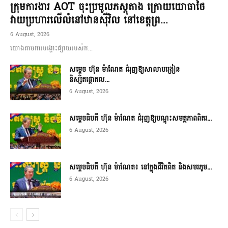
ក្រុមការងារ AOT ចុះប្រមូលភស្តុតាង ក្រោយយោធាថៃ
វាយប្រហារលើលំនៅឋានស៊ីវិល នៅខេត្តព្រ...
6 August, 2026
យោងតាមការបង្ហោះផ្សាយរបស់ក...
សម្តេច ហ៊ុន ម៉ាណែត ជំរុញឱ្យសាលាបង្រៀន
និស្សិតផ្តោតល...
6 August, 2026
សម្តេចធិបតី ហ៊ុន ម៉ាណែត ជំរុញឱ្យបណ្តុះសមត្ថភាពពិតរ...
6 August, 2026
សម្តេចធិបតី ហ៊ុន ម៉ាណែត៖ នៅក្នុងជីវិតពិត និងសមរភូម...
6 August, 2026