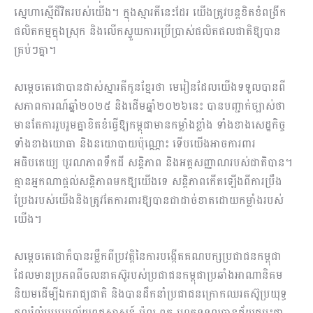
ស្នេហាស្មើជីវិតរបស់យើង។ ក្នុងស្មារតីនេះដែរ យើងត្រូវបន្តខិតខំពង្រីក
ផលិតកម្មក្នុងស្រុក និងលើកស្ទួយការប្រើប្រាស់ផលិតផលជាតិឱ្យបាន
គ្រប់ៗគ្នា។
សម្តេចតេជោបានដាស់ស្មារតីកូនខ្មែរថា មេរៀនដែលយើងទទួលបានពី
សភាពការណ៍ឆ្នាំ២០២៥ និងដើមឆ្នាំ២០២៦នេះ បានបញ្ជាក់ច្បាស់ថា
មានតែការរួបរួមគ្នាខិតខំធ្វើឱ្យកម្ពុជាមានកម្លាំងខ្លាំង ទាំងខាងសេដ្ឋកិច្ច
ទាំងខាងយោធា និងនយោបាយប៉ុណ្ណោះ ទើបយើងអាចការពារ
អធិបតេយ្យ បូរណភាពទឹកដី សន្តិភាព និងអត្តសញ្ញាណរបស់ជាតិបាន។
គ្មានអ្នកណាផ្តល់សន្តិភាពមកឱ្យយើងទេ សន្តិភាពកើតឡើងពីការប្រឹង
ប្រែងរបស់យើងនិងត្រូវតែការពារឱ្យបានជាដាច់ខាតដោយកម្លាំងរបស់
យើង។
សម្តេចតេជោក៏បានរម្លឹកពីប្រវត្តិនៃការបង្កើតគណបក្សប្រជាជនកម្ពុជា
ដែលមានប្រភពពីចលនាតស៊ូរបស់ប្រជាជនកម្ពុជាប្រឆាំងអាណានិគម
និយមដើម្បីឯករាជ្យជាតិ និងបានដឹកនាំប្រជាជនក្រោកឈរតស៊ូប្រយុទ្ធ
ផ្ដួលរំលំរបបប្រល័យពូជសាសន៍ ប៉ុល ពត រហូតទទួលបានជ័យជម្នះជា