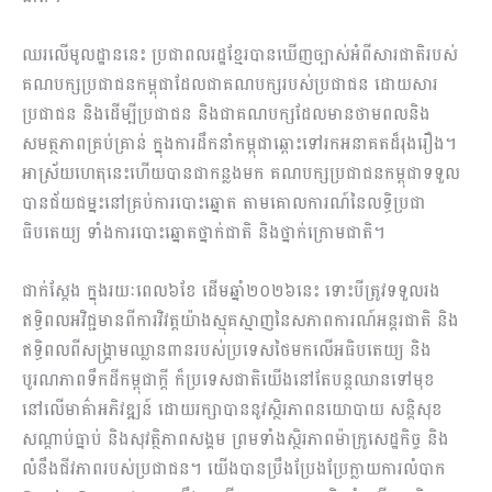
ឈរលើមូលដ្ឋាននេះ ប្រជាពលរដ្ឋខ្មែរបានឃើញច្បាស់អំពីសារជាតិរបស់
គណបក្សប្រជាជនកម្ពុជាដែលជាគណបក្សរបស់ប្រជាជន ដោយសារ
ប្រជាជន និងដើម្បីប្រជាជន និងជាគណបក្សដែលមានថាមពលនិង
សមត្ថភាពគ្រប់គ្រាន់ ក្នុងការដឹកនាំកម្ពុជាឆ្ពោះទៅរកអនាគតដ៏រុងរឿង។
អាស្រ័យហេតុនេះហើយបានជាកន្លងមក គណបក្សប្រជាជនកម្ពុជាទទួល
បានជ័យជម្នះនៅគ្រប់ការបោះឆ្នោត តាមគោលការណ៍នៃលទ្ធិប្រជា
ធិបតេយ្យ ទាំងការបោះឆ្នោតថ្នាក់ជាតិ និងថ្នាក់ក្រោមជាតិ។
ជាក់ស្តែង ក្នុងរយៈពេល៦ខែ ដើមឆ្នាំ២០២៦នេះ ទោះបីត្រូវទទួលរង
ឥទ្ធិពលអវិជ្ជមានពីការវិវត្តយ៉ាងស្មុគស្មាញនៃសភាពការណ៍អន្តរជាតិ និង
ឥទ្ធិពលពីសង្គ្រាមឈ្លានពានរបស់ប្រទេសថៃមកលើអធិបតេយ្យ និង
បូរណភាពទឹកដីកម្ពុជាក្តី ក៏ប្រទេសជាតិយើងនៅតែបន្តឈានទៅមុខ
នៅលើមាគ៌ាអភិវឌ្ឍន៍ ដោយរក្សាបាននូវស្ថិរភាពនយោបាយ សន្តិសុខ
សណ្តាប់ធ្នាប់ និងសុវត្ថិភាពសង្គម ព្រមទាំងស្ថិរភាពម៉ាក្រូសេដ្ឋកិច្ច និង
លំនឹងជីវភាពរបស់ប្រជាជន។ យើងបានប្រឹងប្រែងប្រែក្លាយការលំបាក