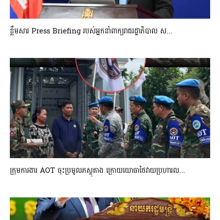
ខ្លឹមសារ Press Briefing របស់អ្នកនាំពាក្យរាជរដ្ឋាភិបាល ស...
ក្រុមការងារ AOT ចុះប្រមូលភស្តុតាង ក្រោយយោធាថៃវាយប្រហារល...