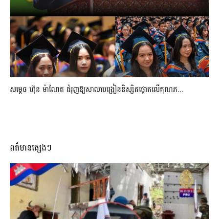
សម្តេច ហ៊ុន ម៉ាណែត ជំរុញឱ្យសាលាបង្រៀននិស្សិតផ្តោតលើគុណភ...
ពត៌មានផ្សេងៗ