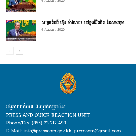
6 August, 2026
សម្តេចធិបតី ហ៊ុន ម៉ាណែត៖ នៅក្នុងជីវិតពិត និងសមរភូម...
6 August, 2026
អង្គភាពពត៌មាន និងប្រតិកម្មរហ័ស
PRESS AND QUICK REACTION UNIT
Phone/Fax: (855) 23 212 490
E-Mail: info@pressocm.gov.kh, pressocm@gmail.com