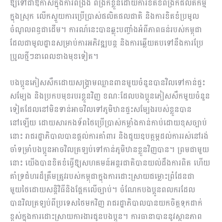
ឱ្យទៅជាឱកាសក្នុងការពង្រឹង ពង្រីកខ្លួនដោយការខិតខំពង្រីកផលិតកម្ម
ក្នុងស្រុក លើកស្ទួយការប្រើប្រាស់ផលិតផលជាតិ និងការខិតខំប្រមូល
ចំណូលពន្ធជាដើម។ ការណ៍នេះបានឆ្លុះបញ្ចាំងអំពីភាពធន់របស់កម្ពុជា
ដែលជាមូលដ្ឋានសម្រាប់ការអភិវឌ្ឍបន្ត និងការឆ្លើយតបទៅនឹងការប្រែ
ប្រួលថ្មីៗនាពេលខាងមុខទៀត។
បងប្អូនភៀសសឹកដោយសង្គ្រាមឈ្លានពានមួយចំនួនបានវិលទៅកាន់ផ្ទះ
សម្បែង និងប្រកបមុខរបរខ្លួនវិញ ខណៈដែលបងប្អូនភៀសសឹកមួយចំនួន
ទៀតដែលនៅមិនទាន់អាចវិលទៅភូមិឋានផ្ទះសម្បែងរបស់ខ្លួនបាន
នៅឡើយ ដោយសារកងទ័ពថៃប្រើប្រាស់កម្លាំងកាន់កាប់ដោយខុសច្បាប់
នោះ រាជរដ្ឋាភិបាលបានផ្តល់ការគាំពារ និងជួយឧបត្ថម្ភដល់ការរស់នៅរង់
ចាំទម្រាំបងប្អូនអាចវិលត្រឡប់ទៅកាន់ភូមិឋានខ្លួនវិញបាន។ ព្រមជាមួយ
នោះ យើងបានខិតខំធ្វើឱ្យសហគមន៍អន្តរជាតិបានយល់ដឹងការពិត ហើយ
គាំទ្រជំហរដ៏ត្រឹមត្រូវរបស់កម្ពុជាក្នុងការដោះស្រាយជម្លោះព្រំដែនជា
មួយថៃដោយសន្តិវិធីនិងផ្អែកលើច្បាប់។ ចំណែកបងប្អូនពលករដែល
បានវិលត្រឡប់ពីប្រទេសថៃមកវិញ រាជរដ្ឋាភិបាលបានយកចិត្តទុកដាក់
ខ្ពស់ក្នុងការដោះស្រាយការងារជូនបងប្អូន។ ការធានាបាននូវស្ថានភាព