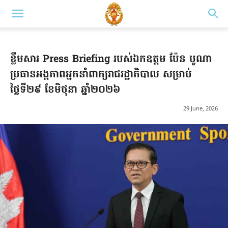
ខ្លឹមសារ Press Briefing របស់ឯកឧត្តម ប៉ែន បូណា
ប្រធានអង្គភាពអ្នកនាំពាក្យរាជរដ្ឋាភិបាល សម្រាប់
ថ្ងៃទី២៩ ខែមិថុនា ឆ្នាំ២០២៦
29 June, 2026