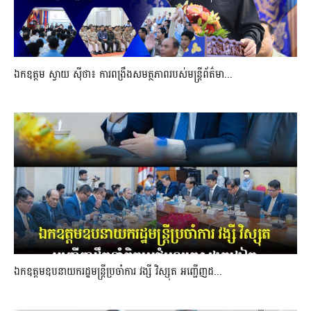
ឯកឧត្តម ស្វាយ ស៊ីថា៖ ការពង្រឹងសមត្ថភាពរបស់មន្ត្រីព័ត៌មា...
ឯកឧត្តមឧបនាយករដ្ឋមន្រ្តីប្រចាំការ វង្សី វិស្សុត អញ្ជើញដ...