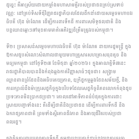
ដូច្នេះ គឺអាស្រ័យដោយកម្លាំងមហាសាមគ្គីរបស់ប្រជាជនគ្រប់ស្រទាប់
វណ្ណៈ នៅគ្រប់ទិសទីជុំវិញរាជរដ្ឋាភិបាលដែលដឹកនាំដោយសម្តេចមហាបវរ
ធិបតី ហ៊ុន ម៉ាណែត ដើម្បីការពារទឹកដី ការពារសមិទ្ធផលជាតិ និង
បន្តឈានឆ្ពោះទៅមុខតាមមាគ៌ាអភិវឌ្ឍដ៏ត្រឹមត្រូវរបស់កម្ពុជា។
ទី២៖ ប្រសាសន៍សម្តេចមហាបវរធិបតី ហ៊ុន ម៉ាណែត នាយករដ្ឋមន្ត្រី ក្នុង
ឱកាសជួបសំណេះសំណាលជាមួយមហាគ្រួសារសហគ្រាសធុនតូច និង
មធ្យមកម្ពុជា នៅថ្ងៃទី២៧ ខែមិថុនា ឆ្នាំ២០២៦៖ ក្នុងអាណត្តិទី៧នេះ
រាជរដ្ឋាភិបាលបាននិងកំពុងឆ្លងកាត់វិញ្ញាសាធំៗដូចជា៖ សង្គ្រាម
ឈ្លានពានព្រំដែននិងអធិបតេយ្យភាព, ឧក្រិដ្ឋកម្មឆ្លងដែនសម័យថ្មី, និង
ការរក្សាលំនឹងម៉ាក្រូសេដ្ឋកិច្ចក្នុងបរិបទដែលសេដ្ឋកិច្ចពិភពលោកកំពុងជួប
ប្រទះភាពមិនប្រាកដប្រជា។ គោលដៅអាទិភាពធំបំផុតក្នុងការដោះ
ស្រាយបញ្ហាទាំងនេះ គឺដើម្បីជាតិនិងប្រជាជន ដើម្បីការពារទឹកដី និង
ឯករាជ្យភាពជាតិ ព្រមទាំងស្ថិរភាពជីវភាព និងអាយុជីវិតរបស់ប្រជា
ពលរដ្ឋ។
ក្នុងកិច្ចការពារបូរណភាពទឹកដី កម្ពុជាបន្តប្រកាន់ខ្ជាប់នូវយន្តការចរចា