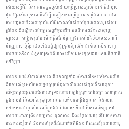
ដោយសន្តិវិធី និងការអត់ធ្មត់ខ្ពស់ដោយប្រើប្រាស់ច្បាប់អន្តរជាតិជាមូល
ដ្ឋានឱ្យអស់លទ្ធភាព គឺដើម្បីបញ្ចៀសការប្រើប្រាស់កម្លាំងយោធា ដែល
អាចបង្កផលប៉ះពាល់ផ្ទាល់ដល់ជីវភាពរស់នៅរបស់ប្រជាពលរដ្ឋនៅតាម
ព្រំដែន និងស្ថិរភាពម៉ាក្រូសេដ្ឋកិច្ចជាតិ។ បទពិសោធន៍បានបង្ហាញ
ច្បាស់ថា សង្គ្រាមព្រំដែនមិនត្រឹមតែបំផ្លាញឱកាសនៃវិស័យទេសចរណ៍
ប៉ុណ្ណោះទេ ប៉ុន្តែ ថែមទាំងបង្ខំឱ្យរដ្ឋត្រូវបង្វែរថវិកាជាតិទៅលើការទិញ
អាវុធយុទ្ធភ័ណ្ឌ ជំនួសឱ្យការវិនិយោគលើការអភិវឌ្ឍសង្គម-សេដ្ឋកិច្ចជាតិ
ទៅវិញ។
ជាផ្នែកមួយដ៏សំខាន់នៃការពង្រឹងខ្លួនឱ្យខ្លាំង គឺការលើកកម្ពស់ការផលិត
និងការគាំទ្រផលិតផលក្នុងស្រុកជំនួសផលិតផលនាំចូលពីខាងក្រៅ។
ដើម្បីរក្សានិរន្តរភាពនៃការគាំទ្រផលិតផលក្នុងស្រុក រោងចក្រ សហគ្រាស
ក្នុងនាមជាវិនិយោគិនត្រូវប្រកាន់គោលជំហរពង្រឹងខ្លួនឯង និងឈាន
ទៅរកភាពជាម្ចាស់ការលើខ្លួនឯង ដែលនេះទើបជាចីរភាពពិតប្រាកដ
តាមរយៈការពង្រឹងសមត្ថភាព គុណភាព និងតម្លៃសមរម្យ ទើបអាចធានា
បានការជឿជាក់ និងការគាំទ្រពីសំណាក់អតិថិជន ពិសេសពីប្រជាពលរដ្ឋ