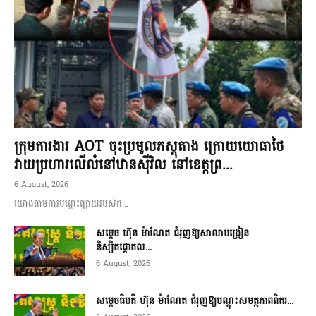
ក្រុមការងារ AOT ចុះប្រមូលភស្តុតាង ក្រោយយោធាថៃ
វាយប្រហារលើលំនៅឋានស៊ីវិល នៅខេត្តព្រ...
6 August, 2026
យោងតាមការបង្ហោះផ្សាយរបស់ក...
សម្តេច ហ៊ុន ម៉ាណែត ជំរុញឱ្យសាលាបង្រៀន
និស្សិតផ្តោតល...
6 August, 2026
សម្តេចធិបតី ហ៊ុន ម៉ាណែត ជំរុញឱ្យបណ្តុះសមត្ថភាពពិតរ...