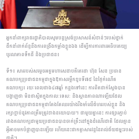
អ្នកនាំពាក្យរាជរដ្ឋាភិបាលសូមបន្តស្រង់ប្រសាសន៍សំខាន់ៗរបស់ថ្នាក់
ដឹកនាំពាក់ព័ន្ធនឹងការពង្រឹងកម្លាំងខ្លួនឯង ដើម្បីការការពារអធិបតេយ្យ
បូរណភាពទឹកដី និងប្រជាជន៖
ទី១៖ សាររបស់សម្តេចអគ្គមហាសេនាបតីតេជោ ហ៊ុន សែន ប្រធាន
គណបក្សប្រជាជនកម្ពុជាក្នុងឱកាសរម្លឹកខួបទី៧៥ នៃថ្ងៃកំណើត
គណបក្ស៖ រយៈពេលជាង៤៧ឆ្នាំ កន្លងទៅនេះ ការពិតជាក់ស្តែងបាន
បង្ហាញថា មិនថាស្ថិតក្នុងកាលៈទេសៈ និងស្ថានភាពណាឡើយដែល
គណបក្សប្រជាជនកម្ពុជាតែងតែឈរយ៉ាងរឹងមាំលើជំហររបស់ខ្លួន និង
រក្សាខ្ជាប់នូវភាពត្រឹមត្រូវខាងនយោបាយ។ ជាមួយគ្នានេះ ការផ្សារភ្ជាប់
រវាងគណបក្សជាមួយប្រជាជនបានចាក់គ្រឹះនៅក្នុងដំណើរជាតិ ដែលគ្មាន
អ្វីអាចមកបំផ្លាញបានឡើយ ហើយនេះជាកត្តាសារវន្តនៃរាល់ជ័យជម្នះរបស់
ជាតិ។