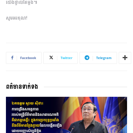
យើងផ្ទាល់តែម្តង៕
សូមអរគុណ!
Facebook
Twitter
Telegram
ពត៌មានទាក់ទង