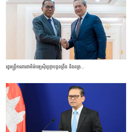
រដ្ឋមន្ត្រីការពារជាតិម៉ាឡេស៊ីប្ដេជ្ញាបន្តពង្រឹង និងពង្រ...