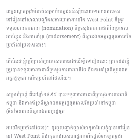
លក្ខខណ្ឌតម្រូវចាំបាច់សម្រាប់បេក្ខជននិស្សិតនាយទាហានបរទេស
ទៅរៀននៅសាលាបណ្ឌិតសភាយោធាអាមេរិក West Point គឺត្រូវ
ទទួលបានការធានា (nomination) ពីក្រសួងការពារជាតិនៃប្រទេស
របស់ខ្លួន និងការគាំទ្រ (endorsement) ពីស្ថានឯកអគ្គរដ្ឋទូតអាមេរិក
ប្រចាំនៅប្រទេសនោះ។
បើសិនជាខ្ញុំប្រើប្រាស់កូតារបស់យោធាថៃដើម្បីទៅរៀននោះ ប្រាកដជាខ្ញុំ
ត្រូវបានទទួលការធានាពីក្រសួងការពារជាតិថៃ និងការគាំទ្រពីស្ថានឯក
អគ្គរដ្ឋទូតអាមេរិកប្រចាំនៅថៃហើយ។
សម្រាប់រូបខ្ញុំ គឺនៅឆ្នាំ១៩៩៥ បានទទួលការធានាពីក្រសួងការពារជាតិ
កម្ពុជា និងការគាំទ្រពីស្ថានឯកអគ្គរដ្ឋទូតអាមេរិកប្រចាំនៅកម្ពុជា
(មិនមែនបានពីស្ថានឯកអគ្គរដ្ឋទូត
អាមេរិកប្រចាំនៅថៃទេ)។ ដូច្នេះបញ្ជាក់ច្បាស់ថាកូតាដែលខ្ញុំបានទៅរៀន
នៅ West Point គឺជាកូតាដែលសហរដ្ឋអាមេរិកផ្ដល់មកឲ្យកម្ពុជា