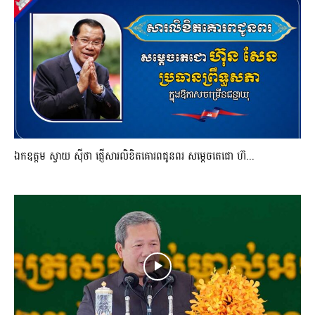
ឯកឧត្តម ស្វាយ ស៊ីថា ផ្ញើសារលិខិតគោរពជូនពរ សម្ដេចតេជោ ហ៊...