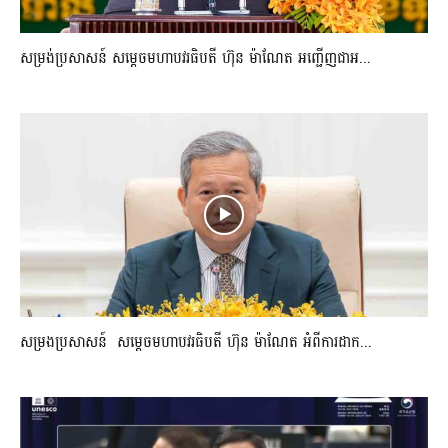
សម្រង់ប្រសាសន៍ សម្ដេចមហាបវរធិបតី ហ៊ុន ម៉ាណែត អញ្ជើញជាអ...
សម្រងប្រសាសន៍ សម្ដេចមហាបវរធិបតី ហ៊ុន ម៉ាណែត អំពីការដាក...