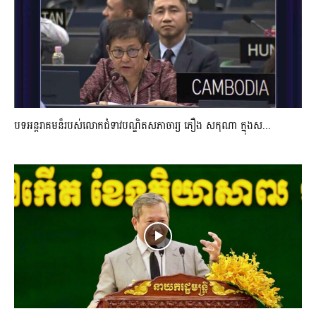
បទអន្តរាគមន៏របស់លោកជំទាវបណ្ឌិតសភាចារ្យ ភឿង សកុណា ក្នុងស...