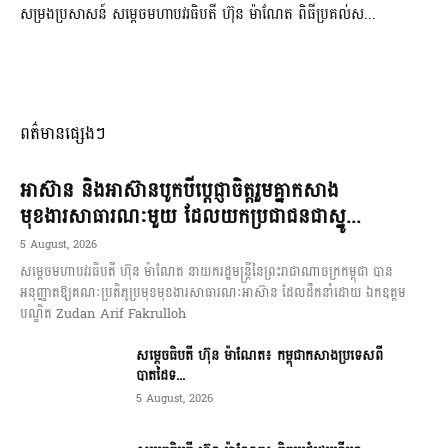
សម្រងប្រសាសន៍ សម្ដេចមហាបវរធិបតី ហ៊ុន ម៉ាណែត ពិធីប្រគល់ស...
ពត៌មានផ្សេងៗ
អាស៊ាន និងអាស៊ានបូកបីប្តេជ្ញាចិត្តរួមគ្នាកសាង
មុខងារសាធារណៈមួយ ដែលយកប្រជាជនជាស្នូ...
5 August, 2026
សម្តេចមហាបវរធិបតី ហ៊ុន ម៉ាណែត នាយករដ្ឋមន្ត្រីនៃព្រះរាជាណាចក្រកម្ពុជា បាន
អនុញ្ញាតឱ្យគណៈប្រតិភូប្រមុខមុខងារសាធារណៈអាស៊ាន ដែលដឹកនាំដោយ ឯកឧត្តម
បណ្ឌិត Zudan Arif Fakrulloh
សម្ដេចធិបតី ហ៊ុន ម៉ាណែត៖ កម្ពុជាកសាងប្រទេសពី
បាតដៃទ...
5 August, 2026