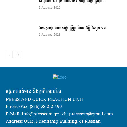
សម្ដេចធិបតី ហ៊ុន ម៉ាណែត៖ កិច្ចប្រជុំរដ្ឋមន្ត្រីមុខ...
5 August, 2026
ឯកឧត្តមឧបនាយករដ្ឋមន្ត្រីប្រចាំការ វង្សី វិស្សុត ទទ...
4 August, 2026
អង្គភាពពត៌មាន និងប្រតិកម្មរហ័ស
PRESS AND QUICK REACTION UNIT
Phone/Fax: (855) 23 212 490
E-Mail: info@pressocm.gov.kh, pressocm@gmail.com
Address: OCM, Friendship Building, 41 Russian