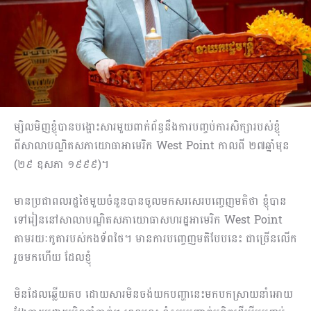
ម្សិលមិញខ្ញុំបានបង្ហោះសារមួយពាក់ព័ន្ធនឹងការបញ្ចប់ការសិក្សារបស់ខ្ញុំ
ពីសាលាបណ្ឌិតសភាយោធាអាមេរិក West Point កាលពី ២៧ឆ្នាំមុន
(២៩ ឧសភា ១៩៩៩)។
មានប្រជាពលរដ្ឋថៃមួយចំនួនបានចូលមកសរសេរបញ្ចេញមតិថា ខ្ញុំបាន
ទៅរៀននៅសាលាបណ្ឌិតសភាយោធាសហរដ្ឋអាមេរិក West Point
តាមរយៈកូតារបស់កងទ័ពថៃ។ មានការបញ្ចេញមតិបែបនេះ ជាច្រើនលើក
រួចមកហើយ ដែលខ្ញុំ
មិនដែលឆ្លើយតប ដោយសារមិនចង់យកបញ្ហានេះមកបកស្រាយនាំអោយ