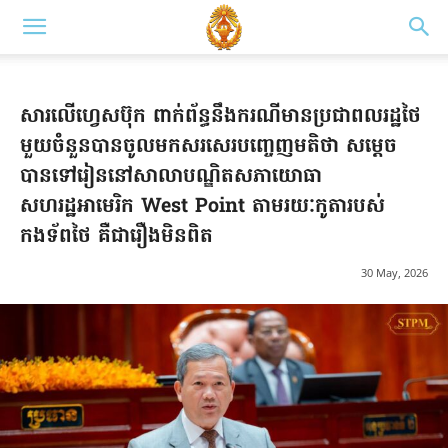
សារលើហ្វេសប៊ុក ពាក់ព័ន្ធនឹងករណីមានប្រជាពលរដ្ឋថៃ
មួយចំនួនបានចូលមកសរសេរបញ្ចេញមតិថា សម្ដេច
បានទៅរៀននៅសាលាបណ្ឌិតសភាយោធា
សហរដ្ឋអាមេរិក West Point តាមរយៈកូតារបស់
កងទ័ពថៃ គឺជារឿងមិនពិត
30 May, 2026