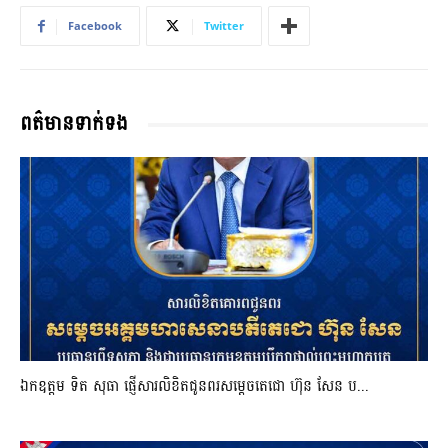
Facebook
Twitter
ពត៌មានទាក់ទង
ឯកឧត្តម ទិត សុធា ផ្ញើសារលិខិតជូនពរសម្តេចតេជោ ហ៊ុន សែន ប...