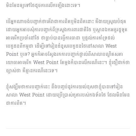
មិនមែនឲ្យទៅថៃដូចការលើកឡើងនោះទេ។
បើអ្នកណាចង់បញ្ជាក់ថាតើវាជាការពិតឬមិនពិតនោះ គឺងាយស្រួលបំផុត
ដោយអ្នកអាចសុំការបញ្ជាក់ពីក្រសួងការពារជាតិថៃ ឬស្ថានឯកអគ្គរដ្ឋទូត
អាមេរិកប្រចាំនៅថៃ ថាធ្លាប់បានធ្វើការធានា ឬផ្តល់ការគាំទ្រដល់
បេក្ខជនពីកម្ពុជា ដើម្បីទៅរៀនជំនួសបេក្ខជនថៃនៅសាលា West
Point ឬទេ? អ្នកក៏អាចស្វែងរកការបញ្ជាក់ផ្ទាល់ពីសាលាបណ្ឌិតសភា
យោធាអាមេរិក West Point តែម្ដងក៏បានលើករណីនេះ។ ខ្ញុំជឿជាក់ថា
ច្បាស់ថា គឺគ្មានករណីនេះទេ។
ខ្ញុំសង្ឃឹមថាការបញ្ជាក់នេះ នឹងបញ្ចប់នូវការយល់ខុសថាខ្ញុំបានទៅរៀន
សាលា West Point ដោយប្រើប្រាស់កូតារបស់កងទ័ពថៃ ដែលមិនមែន
ជាការពិត។