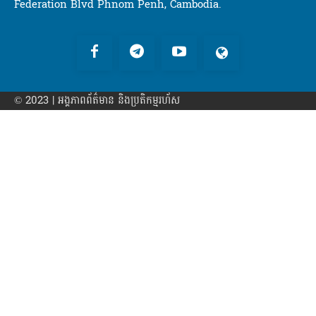
Federation Blvd Phnom Penh, Cambodia.
© 2023 | អង្គភាព​ព័ត៌មាន​ និងប្រតិកម្មរហ័ស