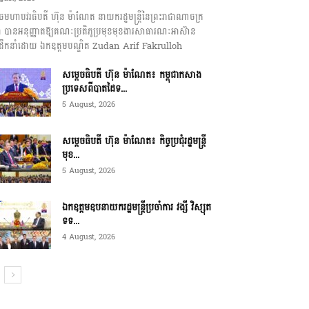
េចមហាបវរធិបតី ហ៊ុន ម៉ាណែត នាយករដ្ឋមន្ត្រីនៃព្រះរាជាណាចក្រ
ុជា បានអនុញ្ញាតឱ្យគណៈប្រតិភូប្រមុខមុខងារសាធារណៈអាស៊ាន
ឹកនាំដោយ ឯកឧត្តមបណ្ឌិត Zudan Arif Fakrulloh
សម្ដេចធិបតី ហ៊ុន ម៉ាណែត៖ កម្ពុជាកសាង
ប្រទេសពីបាតដៃទ...
5 August, 2026
សម្ដេចធិបតី ហ៊ុន ម៉ាណែត៖ កិច្ចប្រជុំរដ្ឋមន្ត្រី
មុខ...
5 August, 2026
ឯកឧត្តមឧបនាយករដ្ឋមន្ត្រីប្រចាំការ វង្សី វិស្សុត
ទទ...
4 August, 2026