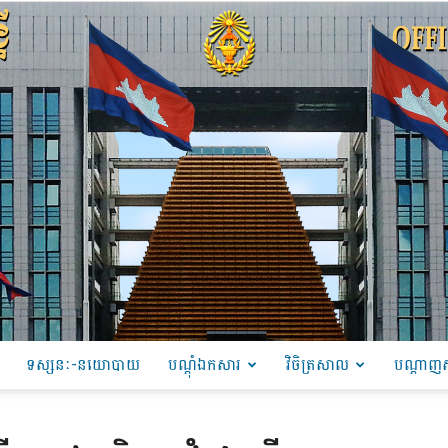
ទស្សនៈ-នយោបាយ
បណ្ដុំឯកសារ
វិចិត្រសាល
បណ្តាញស
PRU