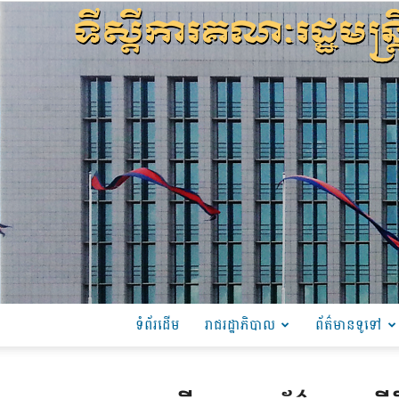
ទំព័រដើម
រាជរដ្ឋាភិបាល
ព័ត៌មានទូទៅ