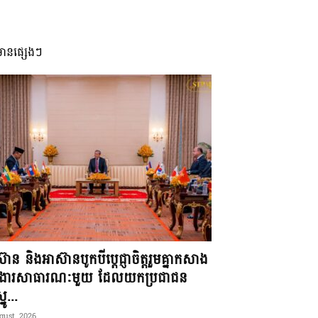
មានផ្សេងៗ
៊ាន និងអាស៊ានបូកបីប្តេជ្ញាចិត្តរួមគ្នាកសាង
ខងារសាធារណៈមួយ ដែលយកប្រជាជន
នូ...
gust, 2026