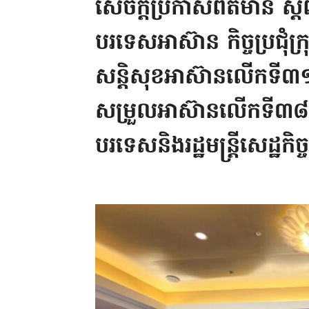
សេចក្តីប្រកាសព័ត៌មាន ស្តីពីល
បរទេសអាស៊ាន កិច្ចប្រជុ
សន្តិសុខអាស៊ានលើកទី៣១ កិច
សម្រួលអាស៊ានលើកទី៣៨ និង ក
បរទេសនិងរដ្ឋមន្ត្រីសេដ្ឋកិច