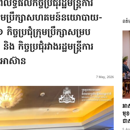
ទ្ធផលកិច្ចប្រជុំរដ្ឋមន្ត្រីការ
ំក្រុមប្រឹក្សាសហគមន៍នយោបាយ-
ពត៌
I
្ចប្រជុំក្រុមប្រឹក្សាសម្រប
ិច្ចប្រជុំរវាងរដ្ឋមន្ត្រីការ
្ចអាស៊ាន
អង្គ
7 May, 2026
ភាព​
អាស
មុ
ជាស្
5 Au