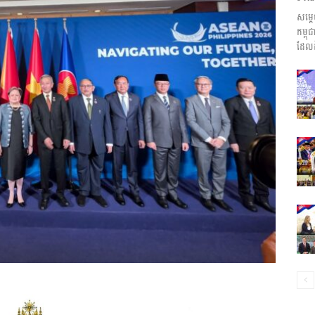
សម្ត
ព័ត៌មាន​
កម្ព
ដែលដ
និង
ប្រតិកម្ម
រហ័ស