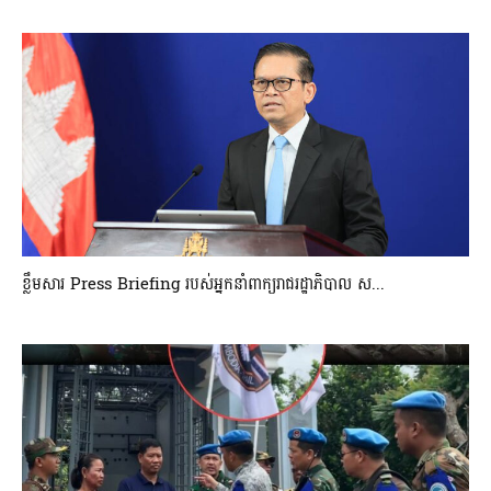
ខ្លឹមសារ Press Briefing របស់អ្នកនាំពាក្យរាជរដ្ឋាភិបាល ស...