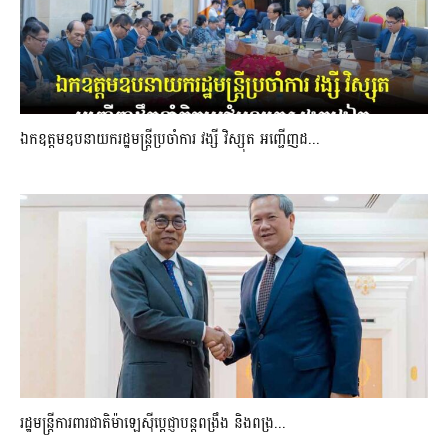
ឯកឧត្តមឧបនាយករដ្ឋមន្រ្តីប្រចាំការ វង្សី វិស្សុត អញ្ជើញដ...
រដ្ឋមន្ត្រីការពារជាតិម៉ាឡេស៊ីប្ដេជ្ញាបន្តពង្រឹង និងពង្រ...