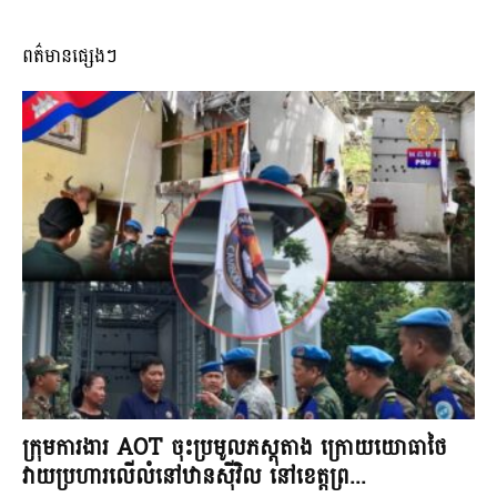
ពត៌មានផ្សេងៗ
ក្រុមការងារ AOT ចុះប្រមូលភស្តុតាង ក្រោយយោធាថៃ
វាយប្រហារលើលំនៅឋានស៊ីវិល នៅខេត្តព្រ...