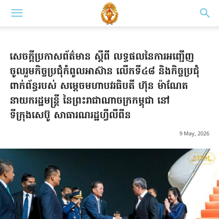
សេចក្តីប្រកាសព័ត៌មាន ស្តីពី លទ្ធផលនៃការអញ្ជើញ
ចូលរួមកិច្ចប្រជុំកំពូលអាស៊ាន លើកទី៤៨ និងកិច្ចប្រជុំ
ពាក់ព័ន្ធរបស់ សម្តេចមហាបវរធិបតី ហ៊ុន ម៉ាណែត
នាយករដ្ឋមន្ត្រី នៃព្រះរាជាណាចក្រកម្ពុជា នៅ
ទីក្រុងសេប៊ូ សាធារណរដ្ឋហ្វីលីពីន
9 May, 2026