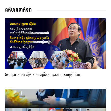
ពត៌មានទាក់ទង
ឯកឧត្តម ស្វាយ ស៊ីថា៖ ការពង្រឹងសមត្ថភាពរបស់មន្ត្រីព័ត៌មា...