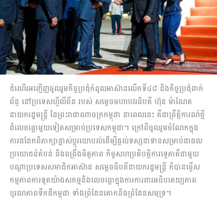
ដំណើរអញ្ជើញចូលរួមកិច្ចប្រជុំកំពូលអាស៊ានលើកទី៤៨ និងកិច្ចប្រជុំពាក់
ព័ន្ធ នៅប្រទេសហ្វីលីពីន របស់ សម្តេចមហាបវរធិបតី ហ៊ុន ម៉ាណែត
នាយករដ្ឋមន្ត្រី នៃព្រះរាជាណាចក្រកម្ពុជា នាពេលនេះ គឺជាព្រឹត្តិការណ៍ថ្មី
ដ៏លេចធ្លោមួយទៀតសម្រាប់ប្រទេសកម្ពុជា។ ក្រៅពីចូលរួមចំណែកក្នុង
ការជជែកពិភាក្សាផ្លាស់ប្តូរយោបល់ដើម្បីផ្តល់ទស្សនាទានសម្រាប់ជាផល
ប្រយោជន៍តំបន់ និងពង្រឹងមិត្តភាព កិច្ចសហប្រតិបត្តិការទ្វេភាគីជាមួយ
បណ្តាប្រទេសសមាជិកអាស៊ាន សម្តេចធិបតីនាយករដ្ឋមន្ត្រី ក៏បានធ្វើស
កម្មភាពការទូតយ៉ាងសកម្មនិងលេចធ្លោក្នុងការការពារអធិបតេយ្យភាព
បូរណភាពទឹកដីកម្ពុជា ទាំងព្រំដែនគោកនិងព្រំដែនសមុទ្រ។