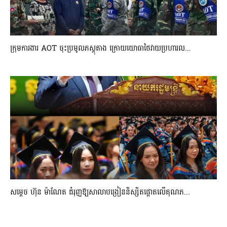
ក្រុមការងារ AOT ចុះប្រមូលភស្តុតាង ក្រោយយោធាថៃវាយប្រហារល...
សម្តេច ហ៊ុន ម៉ាណែត ជំរុញឱ្យសាលាបង្រៀននិស្សិតផ្តោតលើគុណភ...