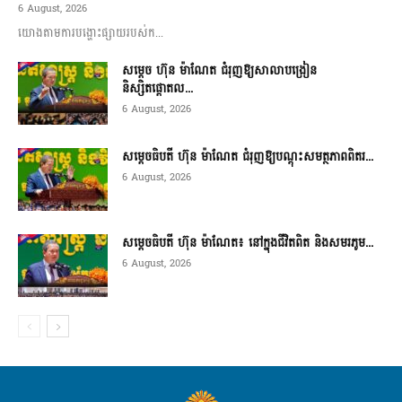
6 August, 2026
យោងតាមការបង្ហោះផ្សាយរបស់ក...
សម្តេច ហ៊ុន ម៉ាណែត ជំរុញឱ្យសាលាបង្រៀន
និស្សិតផ្តោតល...
6 August, 2026
សម្តេចធិបតី ហ៊ុន ម៉ាណែត ជំរុញឱ្យបណ្តុះសមត្ថភាពពិតរ...
6 August, 2026
សម្តេចធិបតី ហ៊ុន ម៉ាណែត៖ នៅក្នុងជីវិតពិត និងសមរភូម...
6 August, 2026