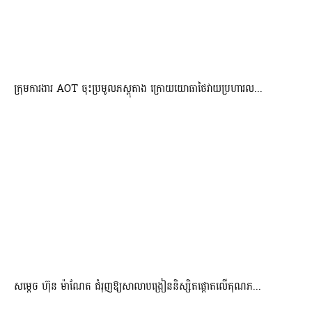
ក្រុមការងារ AOT ចុះប្រមូលភស្តុតាង ក្រោយយោធាថៃវាយប្រហារល...
សម្តេច ហ៊ុន ម៉ាណែត ជំរុញឱ្យសាលាបង្រៀននិស្សិតផ្តោតលើគុណភ...