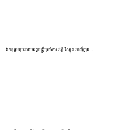
ឯកឧត្តមឧបនាយករដ្ឋមន្រ្តីប្រចាំការ វង្សី វិស្សុត អញ្ជើញដ...