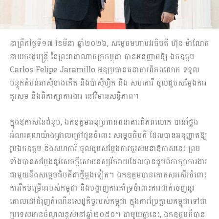
នាព្រឹកថ្ងៃទី១៧ ខែមីនា ឆ្នាំ២០២៦, សម្ដេចមហាបវរធិបតី ហ៊ុន ម៉ាណែត
នាយករដ្ឋមន្ត្រី នៃព្រះរាជាណាចក្រកម្ពុជា បានអនុញ្ញាតឱ្យ ឯកឧត្តម
Carlos Felipe Jaramillo អនុប្រធានធនាគារពិភពលោក ទទួល
បន្ទុកតំបន់អាស៊ីខាងកើត និងប៉ាស៊ីហ្វិក និង សហការី ចូលជួបសម្ដែងការ
គួរសម និងពិភាក្សាការងារ នៅវិមានសន្ដិភាព។
ក្នុងឱកាសនៃជំនួប, ឯកឧត្តមអនុប្រធានធនាគារពិភពលោក បានថ្លែង
អំណរគុណយ៉ាងជ្រាលជ្រៅជូនចំពោះ សម្ដេចធិបតី ដែលបានអនុញ្ញាតឱ្យ
រូបឯកឧត្តម និងសហការី ចូលជួបសម្ដែងការគួរសមនាឱកាសនេះ ព្រម
ទាំងបានសម្ដែងនូវសេចក្ដីសោមនស្សរីករាយដែលបានជួបពិភាក្សាការងារ
ជាមួយនឹងសម្ដេចធិបតីជាថ្មីម្ដងទៀត។ ឯកឧត្តមបានកោតសរសើរចំពោះ
ការរីកចម្រើនរបស់កម្ពុជា និងបង្ហាញការគាំទ្រចំពោះការដាក់ចេញនូវ
គោលដៅជំរុញកំណើនសេដ្ឋកិច្ចរបស់កម្ពុជា ក្នុងការប្រែក្លាយកម្ពុជាទៅជា
ប្រទេសមានចំណូលខ្ពស់នៅឆ្នាំ២០៥០។ ជាមួយគ្នានេះ, ឯកឧត្តមក៏បាន