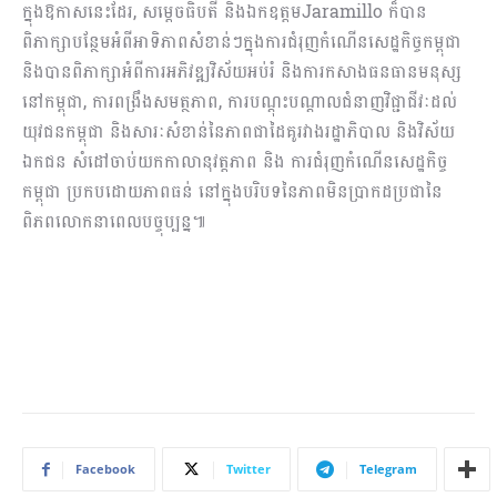
ក្នុងឱកាសនេះដែរ, សម្ដេចធិបតី និងឯកឧត្តមJaramillo ក៏បាន
ពិភាក្សាបន្ថែមអំពីអាទិភាពសំខាន់ៗក្នុងការជំរុញកំណើនសេដ្ឋកិច្ចកម្ពុជា
និងបានពិភាក្សាអំពីការអភិវឌ្ឍវិស័យអប់រំ និងការកសាងធនធានមនុស្ស
នៅកម្ពុជា, ការពង្រឹងសមត្ថភាព, ការបណ្ដុះបណ្ដាលជំនាញវិជ្ជាជីវៈដល់
យុវជនកម្ពុជា និងសារៈសំខាន់នៃភាពជាដៃគូរវាងរដ្ឋាភិបាល និងវិស័យ
ឯកជន សំដៅចាប់យកកាលានុវត្តភាព និង ការជំរុញកំណើនសេដ្ឋកិច្ច
កម្ពុជា ប្រកបដោយភាពធន់ នៅក្នុងបរិបទនៃភាពមិនប្រាកដប្រជានៃ
ពិភពលោកនាពេលបច្ចុប្បន្ន៕
Facebook
Twitter
Telegram