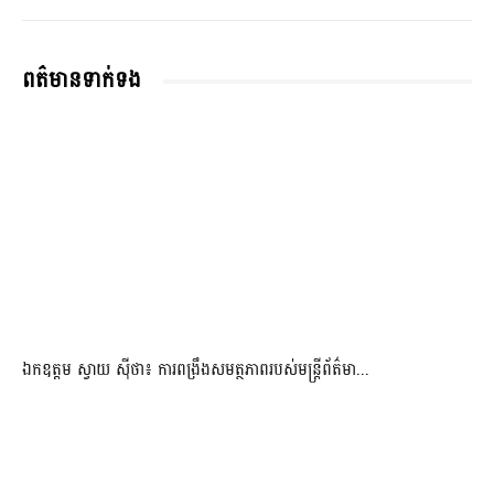
ពត៌មានទាក់ទង
ឯកឧត្តម ស្វាយ ស៊ីថា៖ ការពង្រឹងសមត្ថភាពរបស់មន្ត្រីព័ត៌មា...