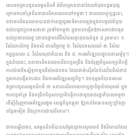
គោរពជម្រាបជូនសម្ដេចធិបតី អំពីគម្រោងនានាដែលកំពុងបន្តអនុវត្ត
ក្រោមការគាំទ្រពីធនាគារពិភពលោកនៅកម្ពុជា។ នាពេលបច្ចុប្បន្ននេះ,
ធនាគារពិភពលោកបានដាក់ចេញនូវអាទិភាពចម្បងក្នុងការផ្តល់ជំនួយ
ដល់បណ្ដាប្រទេសនានា រួមទាំងកម្ពុជា ក្នុងការបង្កើតឱកាសការងារជូន
ដល់ប្រជាពលរដ្ឋ ដោយផ្តោតលេីវិស័យសក្ដានុពលចំនួន ៥ រួមមាន៖ ១.
វិស័យកសិកម្ម និងកសិ-ពាណិជ្ជកម្ម ២. វិស័យទេសចរណ៍ ៣. វិស័យ
កម្មន្តសាល ៤. វិស័យសុខាភិបាល និង ៥. ការអភិវឌ្ឍហេដ្ឋារចនាសម្ព័ន្ធ។
ក្នុងន័យនេះ, ធនាគារពិភពលោកនឹងបន្តពង្រឹង និងជំរុញកិច្ចសហប្រតិបត្តិ
ការយ៉ាងជិតស្និទ្ធជាមួយវិស័យឯកជន ដែលជាម៉ាស៊ីននៃកំណើនដ៏សំខាន់
ក្នុងការបង្កើតការងារ និងការអភិវឌ្ឍសេដ្ឋកិច្ច។ ឯកឧត្តមក៏បានគោរព
ជម្រាបជូនសម្ដេចធិបតី ថា ធនាគារពិភពលោកប្តេជ្ញាចិត្តយ៉ាងមុតមាំ ក្នុង
ការបន្តគាំទ្រ និងពង្រីកកិច្ចសហប្រតិបត្តិការជាមួយរាជរដ្ឋាភិបាលកម្ពុជា
ដើម្បីជំរុញការអភិវឌ្ឍសង្គម-សេដ្ឋកិច្ចកម្ពុជា ឱ្យកាន់តែមានសន្ទុះខ្លាំងក្លា
បន្ថែមទៀត និងប្រកបដោយចីរភាព។
ជាការឆ្លើយតប, សម្ដេចធិបតីបានសម្ដែងនូវការស្វាគមន៍ និងរីករាយដែល