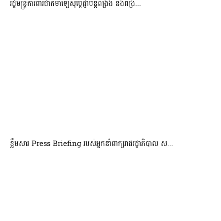
រដ្ឋមន្ត្រីការពារជាតិម៉ាឡេស៊ីប្ដេជ្ញាបន្តពង្រឹង និងពង្រ...
ខ្លឹមសារ Press Briefing របស់អ្នកនាំពាក្យរាជរដ្ឋាភិបាល ស...