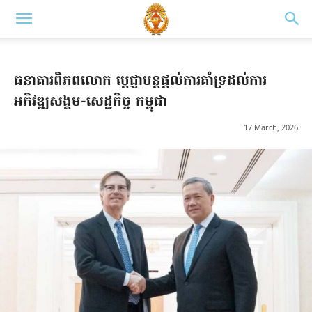
ធនាគារពិភពលោក ប្ដេជ្ញាបន្តផ្ដល់ការគាំទ្រដល់ការ
អភិវឌ្ឍសង្គម-សេដ្ឋកិច្ច កម្ពុជា
17 March, 2026