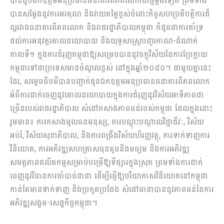
បានជួបឯកឧត្តមអនុប្រធានធនាគារពិភពលោកជាថ្មីម្ដងទៀត ព្រមទាំង
បានសម្ដែងនូវការអរគុណ និងវាយតម្លៃខ្ពស់ចំពោះកិច្ចសហប្រតិបត្តិការដ៏
ល្អរវាងធនាគារពិភពលោក និងរាជរដ្ឋាភិបាលកម្ពុជា ក៏ដូចជាការគាំទ្រ
ដល់ការអនុវត្តគោលនយោបាយ និងយុទ្ធសាស្ត្របញ្ចកោណ-ដំណាក់
កាលទី១ ក្នុងការជំរុញកម្ពុជាឱ្យសម្រេចបាននូវចក្ខុវិស័យនៃការប្រែក្លាយ
កម្ពុជាទៅជាប្រទេសមានចំណូលខ្ពស់ នៅក្នុងឆ្នាំ២០៥០។ ជាមួយគ្នានេះ
ដែរ, សម្ដេចធិបតីបានបញ្ជាក់ជូនឯកឧត្តមអនុប្រធានធនាគារពិភពលោក
អំពីការដាក់ចេញនូវគោលនយោបាយក្នុងការជំរុញនូវវិស័យអាទិភាពជា
ច្រើនរបស់រាជរដ្ឋាភិបាល សំដៅកសាងភាពធន់របស់កម្ពុជា ដែលក្នុងនោះ
រួមមាន៖ ការកសាងមូលធនមនុស្ស, ការបណ្ដុះបណ្ដាលវិជ្ជាជីវៈ, វិស័យ
អប់រំ, វិស័យសុខាភិបាល, និងការពង្រឹងវិស័យហិរញ្ញវត្ថុ, ការទាក់ទាញការ
វិនិយោគ, ការអភិវឌ្ឍសហគ្រាសធុនតូចនិងមធ្យម និងការអភិវឌ្ឍ
សមត្ថភាពផលិតកម្មសម្រាប់បម្រើឱ្យទីផ្សារក្នុងស្រុក ព្រមទាំងការដាក់
ចេញនូវវិធានការចាំបាច់នានា ដើម្បីធ្វើឱ្យបរិយាកាសវិនិយោគនៅកម្ពុជា
កាន់តែមានទាក់ទាញ និងប្រកួតប្រជែង សំដៅធានាបាននូវភាពធន់នៃការ
អភិវឌ្ឍសង្គម-សេដ្ឋកិច្ចកម្ពុជា។