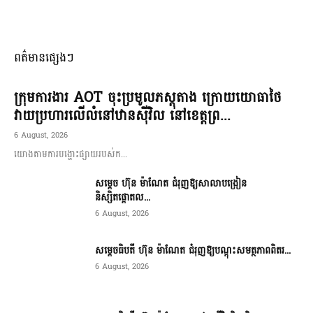
ពត៌មានផ្សេងៗ
ក្រុមការងារ AOT ចុះប្រមូលភស្តុតាង ក្រោយយោធាថៃ
វាយប្រហារលើលំនៅឋានស៊ីវិល នៅខេត្តព្រ...
6 August, 2026
យោងតាមការបង្ហោះផ្សាយរបស់ក...
សម្តេច ហ៊ុន ម៉ាណែត ជំរុញឱ្យសាលាបង្រៀន
និស្សិតផ្តោតល...
6 August, 2026
សម្តេចធិបតី ហ៊ុន ម៉ាណែត ជំរុញឱ្យបណ្តុះសមត្ថភាពពិតរ...
6 August, 2026