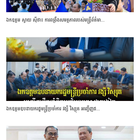
ឯកឧត្តម ស្វាយ ស៊ីថា៖ ការពង្រឹងសមត្ថភាពរបស់មន្ត្រីព័ត៌មា...
ឯកឧត្តមឧបនាយករដ្ឋមន្រ្តីប្រចាំការ វង្សី វិស្សុត អញ្ជើញដ...