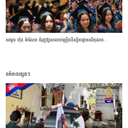
សម្តេច ហ៊ុន ម៉ាណែត ជំរុញឱ្យសាលាបង្រៀននិស្សិតផ្តោតលើគុណភ...
ពត៌មានផ្សេងៗ