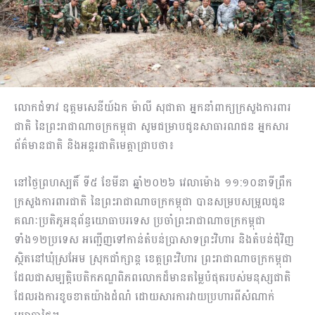
លោកជំទាវ ឧត្តមសេនីយ៍ឯក ម៉ាលី សុជាតា អ្នកនាំពាក្យក្រសួងការពារ
ជាតិ នៃព្រះរាជាណាចក្រកម្ពុជា សូមជម្រាបជូនសាធារណជន អ្នកសារ
ព័ត៌មានជាតិ និងអន្តរជាតិមេត្តាជ្រាបថា៖
នៅថ្ងៃព្រហស្បតិ៍ ទី៥ ខែមីនា ឆ្នាំ២០២៦ វេលាម៉ោង ១១:១០នាទីព្រឹក
ក្រសួងការពារជាតិ នៃព្រះរាជាណាចក្រកម្ពុជា បានសម្របសម្រួលជូន
គណៈប្រតិភូអនុព័ន្ធយោធាបរទេស ប្រចាំព្រះរាជាណាចក្រកម្ពុជា
ទាំង១២ប្រទេស អញ្ជើញទៅកាន់តំបន់ប្រាសាទព្រះវិហារ និងតំបន់ជុំវិញ
ស្ថិតនៅឃុំស្រអែម ស្រុកជាំក្សាន្ត ខេត្តព្រះវិហារ ព្រះរាជាណាចក្រកម្ពុជា
ដែលជាសម្បត្តិបេតិកភណ្ឌពិភពលោកដ៏មានតម្លៃបំផុតរបស់មនុស្សជាតិ
ដែលរងការខូចខាតយ៉ាងដំណំ ដោយសារការវាយប្រហារពីសំណាក់