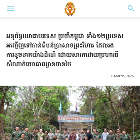
អនុព័ន្ធយោធាបរទេស ប្រចាំកម្ពុជា ទាំង១២ប្រទេស
អញ្ជើញទៅកាន់តំបន់ប្រាសាទព្រះវិហារ ដែលរង
ការខូចខាតយ៉ាងដំណំ ដោយសារការវាយប្រហារពី
សំណាក់យោធាឈ្លានពានថៃ
6 March, 2026