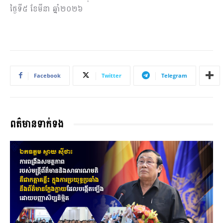
ថ្ងៃទី៥ ខែមីនា ឆ្នាំ២០២៦
Facebook
Twitter
Telegram
ពត៌មានទាក់ទង