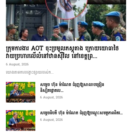
ក្រុមការងារ AOT ចុះប្រមូលភស្តុតាង ក្រោយយោធាថៃ
វាយប្រហារលើលំនៅឋានស៊ីវិល នៅខេត្តព្រ...
6 August, 2026
យោងតាមការបង្ហោះផ្សាយរបស់ក...
សម្តេច ហ៊ុន ម៉ាណែត ជំរុញឱ្យសាលាបង្រៀន
និស្សិតផ្តោតល...
6 August, 2026
សម្តេចធិបតី ហ៊ុន ម៉ាណែត ជំរុញឱ្យបណ្តុះសមត្ថភាពពិតរ...
6 August, 2026