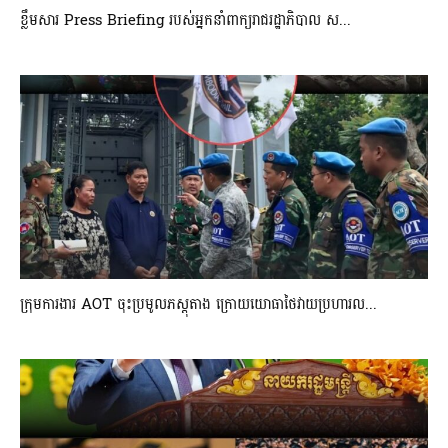
ខ្លឹមសារ Press Briefing របស់អ្នកនាំពាក្យរាជរដ្ឋាភិបាល ស...
ក្រុមការងារ AOT ចុះប្រមូលភស្តុតាង ក្រោយយោធាថៃវាយប្រហារល...