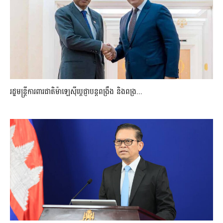
រដ្ឋមន្ត្រីការពារជាតិម៉ាឡេស៊ីប្ដេជ្ញាបន្តពង្រឹង និងពង្រ...