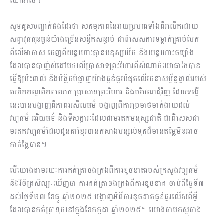
យោធាថៃ។
សូមគូសបញ្ជាក់ផងដែរថា សកម្មភាពនៃវាយប្រហារទាំងពីរលើកដោយ
សព្វាវុធធុនធ្ងន់យ៉ាងច្រើនសន្ធឹកសន្ធាប់ ជាពិសេសការទម្លាក់គ្រាប់បែក
ពីលើអាកាស ចេញពីយន្តហោះគ្មានមនុស្សបើក និងយន្តហោះចម្បាំង
ដែលបានបាញ់សំដៅមកលើប្រាសាទព្រះវិហារពីសំណាក់យោធាថៃបាន
ធ្វើឱ្យប៉ះពាល់ និងបំផ្លិចបំផ្លាញយ៉ាងធ្ងន់ធ្ងរបំផុតលើរចនាសម្ព័ន្ធផ្ទាល់របស់
បេតិកភណ្ឌពិភពលោក ប្រាសាទព្រះវិហារ និងបរិវេណជុំវិញ ដែលទង្វើ
នេះបានបង្ហាញពីភាពអសីលធម៌ បង្ហាញពីការប្រមាថមាក់ងាយដល់
វប្បធម៌ អរិយធម៌ និងទីសក្ការៈដែលជាមរតកមនុស្សជាតិ ជាពិសេសជា
មរតកវប្បធម៌ដែលដូនតាខ្មែរបានកសាងបន្សល់ទុកដ៏មានតម្លៃមិនអាច
កាត់ថ្លៃបាន។
បើយោងតាមរយៈការកត់ត្រាចងក្រងពីការខូចខាតរបស់ក្រសួងវប្បធម៌
និងវិចិត្រសិល្បៈឃើញថា ការកត់ត្រាចងក្រងពីការខូចខាត ចាប់ពីថ្ងៃទី៧
ដល់ថ្ងៃទី២៧ ខែធ្នូ ឆ្នាំ២០២៥ បង្ហាញអំពីការខូចខាតធ្ងន់ធ្ងរលើសពីអ្វី
ដែលបានកត់ត្រាទុកនៅក្នុងខែកក្កដា ឆ្នាំ២០២៥។ យោងតាមភស្តុតាង