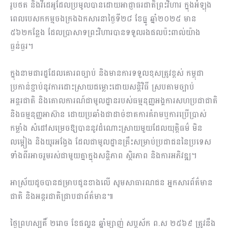
រូបថត និងវីដេអូដែលប្រមូលបានដោយអាជ្ញាធរជាតិព្រះវិហារ ក្នុងអំឡុង
ពេលបេសកកម្មចងក្រងឯកសារនាថ្ងៃទី២៨ ខែធ្នូ ឆ្នាំ២០២៥ មាន
៥៦២កន្លែង ដែលប្រាសាទព្រះវិហារបានទទួលរងផលប៉ះពាល់យ៉ាង
ធ្ងន់ធ្ងរ។
ក្នុងនាមជារដ្ឋដែលគោរពច្បាប់ និងមានការទទួលខុសត្រូវខ្ពស់ កម្ពុជា
ប្រកាន់ខ្ជាប់នូវការដោះស្រាយជម្លោះដោយសន្តិវិធី ស្របតាមច្បាប់
អន្តរជាតិ និងគោលការណ៍ជាមូលដ្ឋានរបស់ធម្មនុញ្ញអង្គការសហប្រជាជាតិ
និងធម្មនុញ្ញអាស៊ាន ដោយប្រឆាំងជាដាច់ខាតការគំរាមឬការប្រើប្រាស់
កម្លាំង សំដៅសម្រេចឱ្យបាននូវដំណោះស្រាយមួយដែលយុត្តិធម៌ មិន
លម្អៀង និងយូរអង្វែង ដែលជាមូលដ្ឋានគ្រឹះសម្រាប់ប្រជាជននៃប្រទេស
ទាំងពីរអាចរួមរស់ជាមួយគ្នាក្នុងសន្តិភាព ស្ថិរភាព និងការអភិវឌ្ឍ។
អាស្រ័យដូចបានជម្រាបជូនខាងលើ សូមសាធារណជន អ្នកសារព័ត៌មាន
ជាតិ និងអន្តរជាតិជ្រាបជាព័ត៌មាន៕
ថ្ងៃព្រហស្បតិ៍ ២រោច ខែផល្គុន ឆ្នាំម្សាញ់ សប្តស័ក ព.ស ២៥៦៩ ត្រូវនឹង