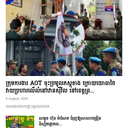
ក្រុមការងារ AOT ចុះប្រមូលភស្តុតាង ក្រោយយោធាថៃ
វាយប្រហារលើលំនៅឋានស៊ីវិល នៅខេត្តព្រ...
6 August, 2026
យោងតាមការបង្ហោះផ្សាយរបស់ក...
សម្តេច ហ៊ុន ម៉ាណែត ជំរុញឱ្យសាលាបង្រៀន
និស្សិតផ្តោតល...