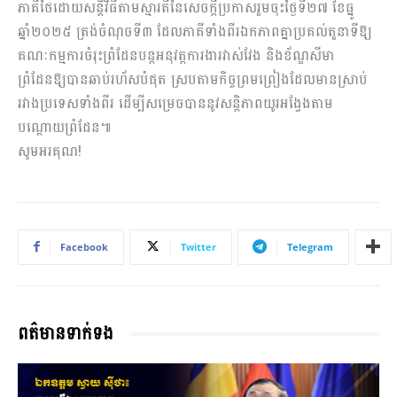
ភាគីថៃដោយសន្តិវិធីតាមស្មារតីនៃសេចក្តីប្រកាសរួមចុះថ្ងៃទី២៧ ខែធ្នូ
ឆ្នាំ២០២៥ ត្រង់ចំណុចទី៣ ដែលភាគីទាំងពីរឯកភាពគ្នាប្រគល់តួនាទីឱ្យ
គណៈកម្មការចំរុះព្រំដែនបន្តអនុវត្តការងារវាស់វែង និងខ័ណ្ឌសីមា
ព្រំដែនឱ្យបានឆាប់រហ័សបំផុត ស្របតាមកិច្ចព្រមព្រៀងដែលមានស្រាប់
រវាងប្រទេសទាំងពីរ ដើម្បីសម្រេចបាននូវសន្តិភាពយូរអង្វែងតាម
បណ្តោយព្រំដែន៕
សូមអរគុណ!
Facebook
Twitter
Telegram
ពត៌មានទាក់ទង