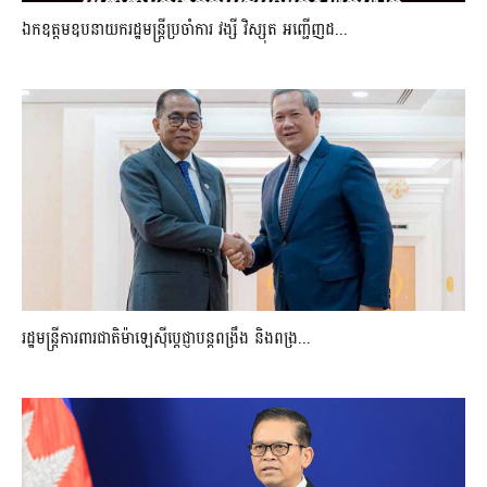
ឯកឧត្តមឧបនាយករដ្ឋមន្រ្តីប្រចាំការ វង្សី វិស្សុត អញ្ជើញដ...
រដ្ឋមន្ត្រីការពារជាតិម៉ាឡេស៊ីប្ដេជ្ញាបន្តពង្រឹង និងពង្រ...