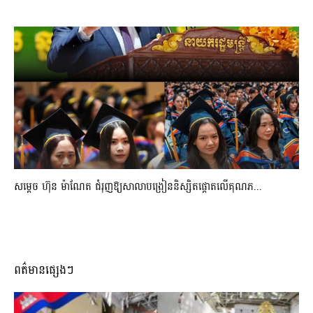
សម្តេច ហ៊ុន ម៉ាណែត ជំរុញឱ្យសាលាបង្រៀននិស្សិតផ្តោតលើគុណភ...
ពត៌មានផ្សេងៗ