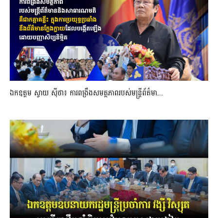
ឯកឧត្តម ស្វាយ ស៊ីថា៖ ការពង្រឹងសមត្ថភាពរបស់មន្ត្រីព័ត៌មា...