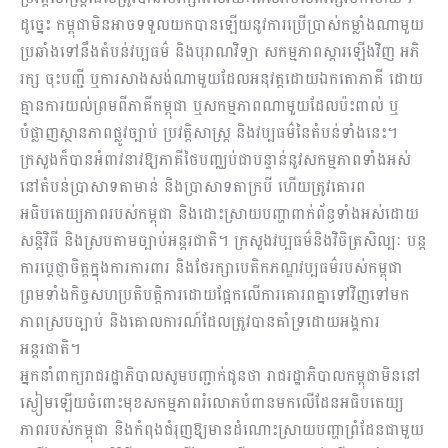
ដូច្នេះ កម្ពុជាមិនអាចទទួលយកបានឡើយនូវការប្រើប្រាស់កម្លាំងណាមួយ
ប្រឆាំងទៅនឹងតំបន់វប្បធម៌ និងបុរាណវិទ្យា សកម្មភាពស្តារឡើងវិញ អភិ
រក្ស ចុះបញ្ជី ឬការសាងសង់ណាមួយដែលអនុវត្តដោយឯកតោភាគី ដោយ
គ្មានការយល់ព្រមពីភាគីកម្ពុជា ឬសកម្មភាពណាមួយដែលប៉ះពាល់ ឬ
បំផ្លាញស្ថានភាពផ្លូវច្បាប់ ប្រវត្តិសាស្ត្រ និងវប្បធម៌នៃតំបន់ទាំងនេះ។
ក្រសួងក៏បានអំពាវនាវឱ្យភាគីថៃបញ្ឈប់ជាបន្ទាន់នូវសកម្មភាពទាំងអស់
នៅតំបន់ប្រាសាទតាមាន់ និងប្រាសាទតាក្របី ហើយត្រូវគោរព
អធិបតេយ្យភាពរបស់កម្ពុជា និងដោះស្រាយបញ្ហាពាក់ព័ន្ធទាំងអស់ដោយ
សន្តិវិធី និងស្របតាមច្បាប់អន្តរជាតិ។ ក្រសួងវប្បធម៌និងវិចិត្រសិល្បៈ បន្ត
ការប្តេជ្ញាចិត្តក្នុងការការពារ និងថែរក្សាបេតិកភណ្ឌវប្បធម៌របស់កម្ពុជា
ព្រមទាំងកិច្ចសហប្រតិបត្តិការដោយផ្អែកលើការគោរពគ្នាទៅវិញទៅមក
ភាពស្របច្បាប់ និងគោលការណ៍ដែលត្រូវបានគាំទ្រដោយអង្គការ
អន្តរជាតិ។
អ្នកនាំពាក្យរាជរដ្ឋាភិបាលសូមបញ្ជាក់ជូនថា រាជរដ្ឋាភិបាលកម្ពុជាមិននៅ
ស្ងៀមឡើយចំពោះមុខសកម្មភាពរំលោភបំពានមកលើដែនអធិបតេយ្យ
ភាពរបស់កម្ពុជា និងកំពុងជំរុញឱ្យមានដំណោះស្រាយបញ្ហាព្រំដែនជាមួយ