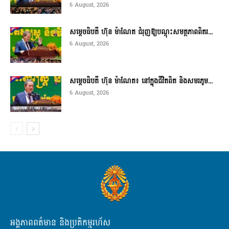
6 August, 2026
សម្តេចធិបតី ហ៊ុន ម៉ាណែត ជំរុញឱ្យបណ្តុះសមត្ថភាពពិតរ...
6 August, 2026
សម្តេចធិបតី ហ៊ុន ម៉ាណែត៖ នៅក្នុងជីវិតពិត និងសមរភូម...
6 August, 2026
អង្គភាពពត៌មាន និងប្រតិកម្មរហ័ស