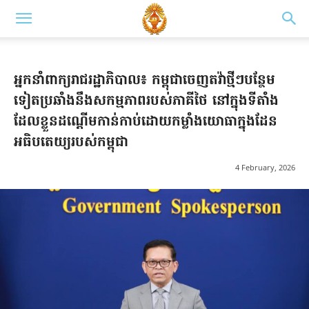
អ្នកនាំពាក្យរាជរដ្ឋាភិបាល៖ កម្ពុជាចេញតវ៉ាថ្មីៗបន្ថែម
ទៀតប្រឆាំងនឹងសកម្មភាពរបស់ភាគីថៃ នៅក្នុងទីតាំង
ដែលខ្លួនដណ្តើមកាន់កាប់ដោយកម្លាំងយោធាក្នុងដែន
អធិបតេយ្យរបស់កម្ពុជា
4 February, 2026