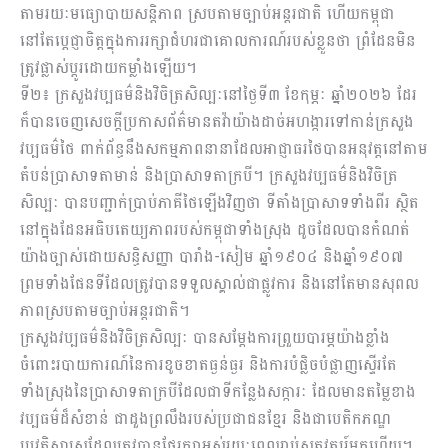
តាមរយៈមធ្យោបាយសន្តិភាព ស្របតាមច្បាប់អន្តរជាតិ ហើយកម្ពុជា
នៅតែប្តេជ្ញាចិត្តក្នុងការរក្សាជំហរជាគោលការណ៍របស់ខ្លួនថា ព្រំដែនមិន
ត្រូវផ្លាស់ប្តូរដោយកម្លាំងឡើយ។
ទី២៖ ក្រសួងវប្បធម៌និងវិចិត្រសិល្បៈនៅថ្ងៃទី៣ ខែកុម្ភៈ ឆ្នាំ២០២៦ ដែរ
ក៏បានចេញសេចក្តីប្រកាសព័ត៌មានតវ៉ាយ៉ាងដាច់អហង្ការទៅកាន់ក្រសួង
វប្បធម៌ថៃ ពាក់ព័ន្ធនឹងសកម្មភាពនានាដែលអាជ្ញាធរថៃបានអនុវត្តនៅតាម
តំបន់ប្រាសាទតាមាន់ និងប្រាសាទតាក្របី។ ក្រសួងវប្បធម៌និងវិចិត្រ
សិល្បៈ បានបញ្ជាក់ប្រាប់ភាគីថៃឡើងវិញថា ទីតាំងប្រាសាទទាំងពីរ ស្ថិត
នៅក្នុងដែនអធិបតេយ្យភាពរបស់កម្ពុជាទាំងស្រុង ដូចដែលបានកំណត់
យ៉ាងច្បាស់ដោយសន្ធិសញ្ញា បារាំង-សៀម ឆ្នាំ១៩០៤ និងឆ្នាំ១៩០៧
ព្រមទាំងផែនទីដែលត្រូវបានទទួលស្គាល់ជាផ្លូវការ និងនៅតែមានសុពល
ភាពស្របតាមច្បាប់អន្តរជាតិ។
ក្រសួងវប្បធម៌និងវិចិត្រសិល្បៈ បានសម្តែងការព្រួយបារម្ភយ៉ាងខ្លាំង
ចំពោះរបាយការណ៍នៃការខូចខាតធ្ងន់ធ្ងរ និងការបំផ្លិចបំផ្លាញស្ទើរតែ
ទាំងស្រុងនៃប្រាសាទតាក្របីដែលជាទីកន្លែងសក្ការៈ ដែលមានតម្លៃខាង
វប្បធម៌ដ៏សំខាន់ ជាដួងព្រលឹងរបស់ប្រជាជនខ្មែរ និងជាបេតិកភណ្ឌ
ប្រវត្តិសាស្ត្រដែលត្រូវបានថែរក្សាអស់រយៈពេលរាប់សតវត្សរ៍មកហើយ។