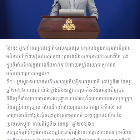
ថ្ងៃនេះ អ្នកនាំពាក្យរាជរដ្ឋាភិបាលសូមជម្រាបជូនបងប្អូនជនរួមជាតិជ្រាប
អំពីការតវ៉ាថ្មីៗទៀតរបស់កម្ពុជា ប្រឆាំងនឹងសកម្មភាពរបស់ភាគីថៃ នៅ
ក្នុងទីតាំងដែលខ្លួនដណ្តើមកាន់កាប់ដោយកម្លាំងយោធាក្នុងដែន
អធិបតេយ្យរបស់កម្ពុជា។
ទី១៖ ក្រសួងការបរទេសនិងសហប្រតិបត្តិការអន្តរជាតិ នៅថ្ងៃទី៣ ខែកុម្ភៈ
ឆ្នាំ២០២៦ បានតវ៉ាយ៉ាងខ្លាំងនិងជាផ្លូវការប្រឆាំងនឹងទស្សនកិច្ចត្រួត
ពិនិត្យទីតាំងដោយគ្មានការអនុញ្ញាត របស់អនុព័ន្ធយោធាបរទេសមួយក្រុម
និងមន្ត្រីអនុវត្តច្បាប់ ដែលដឹកនាំដោយប្រធានចារកម្មកងទ័ពថៃ នៅ
សណ្ឋាគារពីរកន្លែងស្ថិតនៅក្នុងស្រុកអូរស្មាច់ ខេត្តឧត្តរមានជ័យ នៃ
ប្រទេសកម្ពុជា កាលពីថ្ងៃទី២ ខែកុម្ភៈ ឆ្នាំ២០២៦។
ទស្សនកិច្ចពិនិត្យទីតាំងនេះត្រូវបានធ្វើឡើងដោយគ្មានការយល់ព្រមពីរាជ