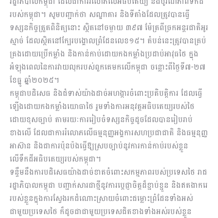
រដ្ឋាភិបាលកម្ពុជា ដែលជាការរំលោភលើអធិបតេយ្យ និងបូរណភាពទឹកដី
របស់កម្ពុជា។ សូមបញ្ជាក់ថា សណ្ឋាគារ និងទីតាំងដែលត្រូវបានធ្វើ
ទស្សនកិច្ចត្រួតពិនិត្យនោះ ស្ថិតនៅចម្ងាយ ៣៩៧ ម៉ែត្រពីច្រកអន្តរជាតិអូរ
ស្មាច់ ដែលស្ថិតនៅក្បែរបង្គោលព្រំដែនលេខ១៥។ តំបន់នេះត្រូវបានគ្រប់
គ្រងដោយប្រើកម្លាំង និងកាន់កាប់ដោយកងកម្លាំងប្រដាប់អាវុធថៃ ក្នុង
អំឡុងពេលនៃការវាយលុករបស់ពួកគេមកលើកម្ពុជា ចន្លោះពីថ្ងៃទី៧-២៧
ខែធ្នូ ឆ្នាំ២០២៥។
កម្ពុជាបដិសេធ និងជំទាស់យ៉ាងដាច់អហង្ការចំពោះប្រតិបត្តិការ ដែលធ្វើ
ឡើងដោយកងកម្លាំងយោធាថៃ រួមទាំងការអនុវត្តអធិបតេយ្យរបស់ថៃ
ដោយខុសច្បាប់ តាមរយៈការរៀបចំទស្សនកិច្ចដូចដែលបានរៀបរាប់
ខាងលើ ដែលជាការរំលោភលើធម្មនុញ្ញអង្គការសហប្រជាជាតិ និងធម្មនុញ្ញ
អាស៊ាន និងជាការប៉ុនប៉ងធ្វើឱ្យស្របច្បាប់នូវការកាន់កាប់របស់ខ្លួន
លើទឹកដីអធិបតេយ្យរបស់កម្ពុជា។
ទន្ទឹមនឹងការបដិសេធយ៉ាងដាច់ខាតចំពោះសកម្មភាពរបស់ប្រទេសថៃ រាជ
រដ្ឋាភិបាលកម្ពុជា បញ្ជាក់សារជាថ្មីនូវការប្តេជ្ញាចិត្តដ៏ខ្ជាប់ខ្ជួន និងឥតងាករេ
របស់ខ្លួនក្នុងការស្វែងរកដំណោះស្រាយចំពោះជម្លោះព្រំដែនទាំងអស់
ជាមួយប្រទេសថៃ ក៏ដូចជាជាមួយប្រទេសជិតខាងទាំងអស់របស់ខ្លួន