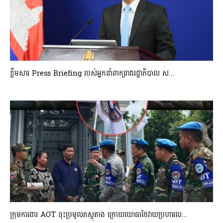
ខ្លឹមសារ Press Briefing របស់អ្នកនាំពាក្យរាជរដ្ឋាភិបាល ស...
ក្រុមការងារ AOT ចុះប្រមូលភស្តុតាង ក្រោយយោធាថៃវាយប្រហារល...