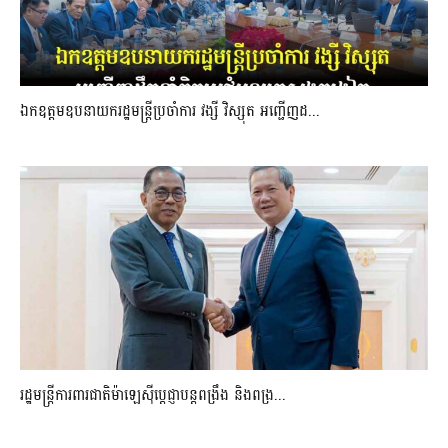
ឯកឧត្តមឧបនាយករដ្ឋមន្រ្តីប្រចាំការ វង្សី វិស្សុត អញ្ជើញដ...
រដ្ឋមន្ត្រីការពារជាតិម៉ាឡេស៊ីប្ដេជ្ញាបន្តពង្រឹង និងពង្រ...