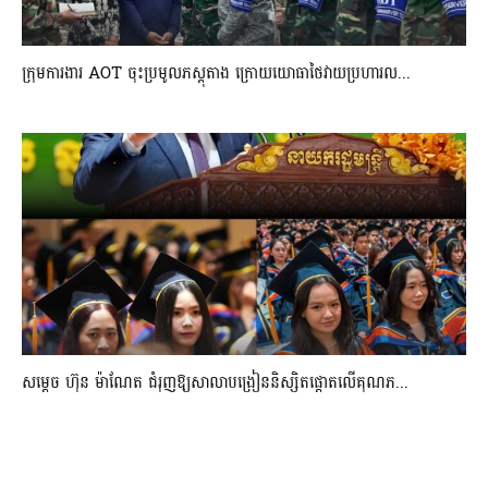
ក្រុមការងារ AOT ចុះប្រមូលភស្តុតាង ក្រោយយោធាថៃវាយប្រហារល...
សម្តេច ហ៊ុន ម៉ាណែត ជំរុញឱ្យសាលាបង្រៀននិស្សិតផ្តោតលើគុណភ...