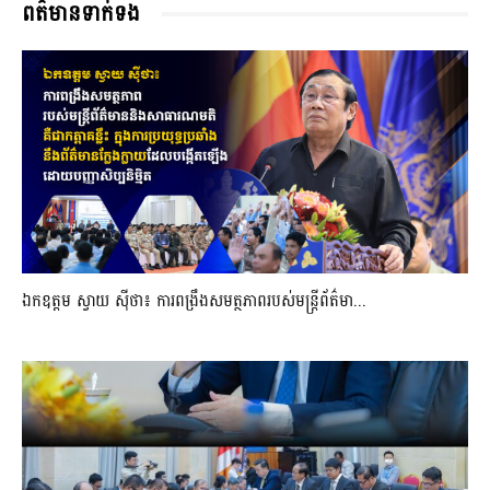
ពត៌មានទាក់ទង
ឯកឧត្តម ស្វាយ ស៊ីថា៖ ការពង្រឹងសមត្ថភាពរបស់មន្ត្រីព័ត៌មា...