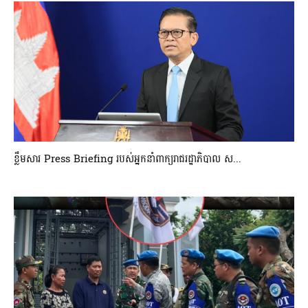
ខ្លឹមសារ Press Briefing របស់អ្នកនាំពាក្យរាជរដ្ឋាភិបាល ស...