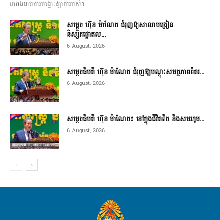
យោងតាមការបង្ហោះផ្សាយរបស់ក...
សម្តេច ហ៊ុន ម៉ាណែត ជំរុញឱ្យសាលាបង្រៀន
និស្សិតផ្តោតល...
6 August, 2026
សម្តេចធិបតី ហ៊ុន ម៉ាណែត ជំរុញឱ្យបណ្តុះសមត្ថភាពពិតរ...
6 August, 2026
សម្តេចធិបតី ហ៊ុន ម៉ាណែត៖ នៅក្នុងជីវិតពិត និងសមរភូម...
6 August, 2026