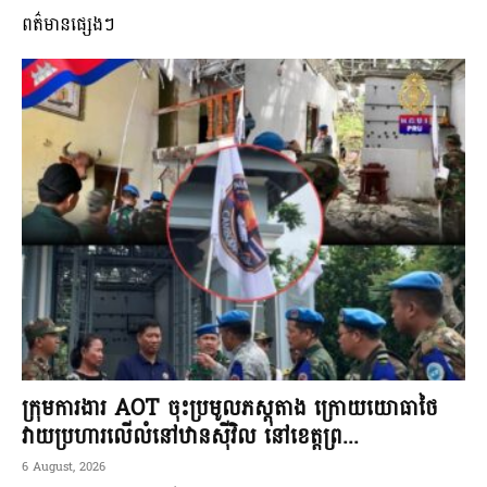
ពត៌មានផ្សេងៗ
ក្រុមការងារ AOT ចុះប្រមូលភស្តុតាង ក្រោយយោធាថៃ
វាយប្រហារលើលំនៅឋានស៊ីវិល នៅខេត្តព្រ...
6 August, 2026