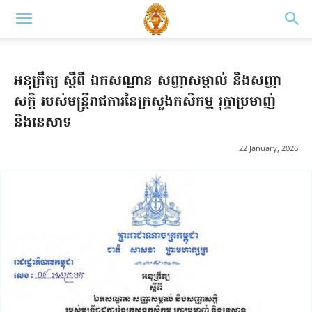
អនុក្រឹត្យ ស្តីពី ឯកសណ្ឋាន សញ្ញាសម្គាល់ និងសញ្ញា
សក្តិ របស់មន្ត្រីរាជការនៃក្រសួងកសិកម្ម រុក្ខាប្រមាញ់
និងនេសាទ
22 January, 2026