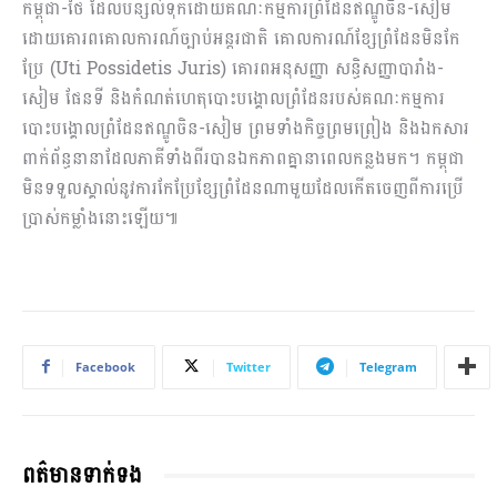
កម្ពុជា-ថៃ ដែលបន្សល់ទុកដោយគណៈកម្មការព្រំដែនឥណ្ឌូចិន-សៀម
ដោយគោរពគោលការណ៍ច្បាប់អន្តរជាតិ គោលការណ៍ខ្សែព្រំដែនមិនកែ
ប្រែ (Uti Possidetis Juris) គោរពអនុសញ្ញា សន្ធិសញ្ញាបារាំង-
សៀម ផែនទី និងកំណត់ហេតុបោះបង្គោលព្រំដែនរបស់គណៈកម្មការ
បោះបង្គោលព្រំដែនឥណ្ឌូចិន-សៀម ព្រមទាំងកិច្ចព្រមព្រៀង និងឯកសារ
ពាក់ព័ន្ធនានាដែលភាគីទាំងពីរបានឯកភាពគ្នានាពេលកន្លងមក។ កម្ពុជា
មិនទទួលស្គាល់នូវការកែប្រែខ្សែព្រំដែនណាមួយដែលកើតចេញពីការប្រើ
ប្រាស់កម្លាំងនោះឡើយ៕
Facebook
Twitter
Telegram
ពត៌មានទាក់ទង