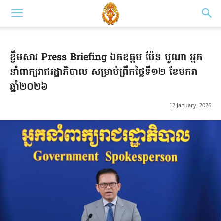
ខ្លឹមសារ Press Briefing ​ឯកឧត្តម ប៉ែន បូណា អ្នក
នាំពាក្យរាជរដ្ឋាភិបាល សម្រាប់ព្រឹកថ្ងៃទី១២ ខែមករា
ឆ្នាំ២០២៦
12 January, 2026