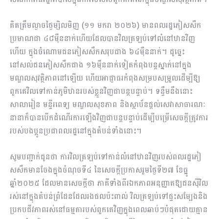
គិតត្រឹមល្ងាចថ្ងៃម្សិលមិញ (១១ មករា ២០២៦) មានពលរដ្ឋភៀសសឹក
ប្រមាណជា ៤៨ម៉ឺននាក់ហើយដែលបានវិលត្រឡប់ទៅលំនៅឋានវិញ
ហើយ ក្នុងចំណោមជនភៀសសឹកសរុបជាង ៦៤ម៉ឺននាក់។ ដូច្នេះ
នៅសល់ជនភៀសសឹកជាង ១៦ម៉ឺននាក់ទៀតកំពុងបន្តស្នាក់នៅក្នុង
មណ្ឌលសុវត្ថិភាពនៅឡើយ ហើយអាជ្ញាធរកំពុងសម្របសម្រួលដើម្បីឱ្យ
ពួកគេវិលទៅកាន់ភូមិឋានរបស់ខ្លួនវិញជាបន្តបន្ទាប់។ ទន្ទឹមនឹងនោះ
សាលារៀន មន្ទីរពេទ្យ មណ្ឌលសុខភាព និងស្ថាប័នផ្តល់សេវាសាធារណៈ
នានាក៏បានបើកដំណើរការឡើងវិញជាបន្តបន្ទាប់ដើម្បីបម្រើសេចក្តីត្រូវការ
របស់បងប្អូនប្រជាពលរដ្ឋនៅក្នុងតំបន់ទាំងនោះ។
សូមបញ្ជាក់ជូនថា ការវិលត្រឡប់ទៅកាន់លំនៅឋានវិញរបស់ពលរដ្ឋភៀ
សសឹកមានចែងក្នុងចំណុចទី៤ នៃសេចក្តីប្រកាសរួមថ្ងៃទី២៧ ខែធ្នូ
ឆ្នាំ២០២៥ ដែលមានសេចក្តីថា ភាគីទាំងពីរឯកភាពអនុញ្ញាតឱ្យជនស៊ីវិល
រស់នៅក្នុងតំបន់ព្រំដែនដែលរងផលប៉ះពាល់ វិលត្រឡប់ទៅផ្ទះសម្បែងនិង
ប្រកបជីវភាពរស់នៅធម្មតារបស់ពួកគេវិញក្នុងពេលឆាប់ៗបំផុតដោយគ្មាន