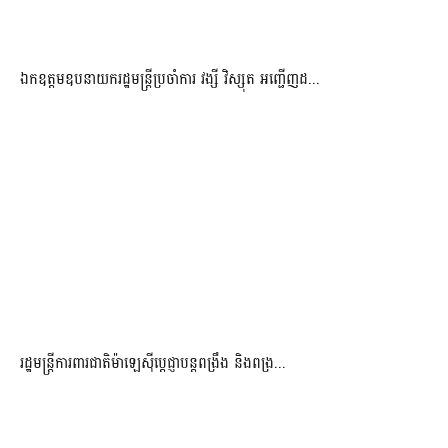
ឯកឧត្តមឧបនាយករដ្ឋមន្រ្តីប្រចាំការ វង្សី វិស្សុត អញ្ជើញដ...
រដ្ឋមន្ត្រីការពារជាតិម៉ាឡេស៊ីប្ដេជ្ញាបន្តពង្រឹង និងពង្រ...