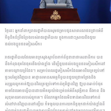
ថ្ងៃនេះ អ្នកនាំពាក្យរាជរដ្ឋាភិបាលសូមជម្រាបជូនសាធារណជនជ្រាបអំពី
កិច្ចខិតខំប្រឹងប្រែងរបស់រាជរដ្ឋាភិបាល ក្នុងការដោះស្រាយនិងជួយ
ដល់បងប្អូនជនភៀសសឹក៖
រាជរដ្ឋាភិបាលដែលមានក្រសួងស្ថាប័នពាក់ព័ន្ធនានាជាសេនាធិការ បាន
នឹងកំពុងដុតដៃដុតជើងយ៉ាងខ្លាំង ដើម្បីជួយដល់បងប្អូនជនភៀសសឹកនៅ
តាមបណ្តាយព្រំដែន។ សម្រាប់ពលរដ្ឋភៀសសឹកដែលអាចវិលត្រឡប់ទៅ
ផ្ទះសម្បែងវិញបាន អាជ្ញាធរមានសមត្ថកិច្ចបានជួយជ្រោមជ្រែងនិង
សម្រួលពួកគាត់ឱ្យបានវិលត្រឡប់ទៅកាន់ភូមិដ្ឋានវិញ ឱ្យបានឆាប់បំផុត
តាមដែលអាចធ្វើបានដោយគិតគូរយ៉ាងហ្មត់ចត់អំពីសុវត្ថិភាព ជីវភាព និង
សុខុមាលភាពរបស់ពួកគេ។ ចំណែកអ្នកដែលមិនទាន់អាចវិលទៅកាន់
លំនៅឋានវិញបាននៅឡើយ ក៏ទទួលបានការយកចិត្តទុកដាក់យ៉ាងខ្លាំងពី
សំណាក់រាជរដ្ឋាភិបាលក្នុងការមើលថែពួកគាត់នៅក្នុងមណ្ឌលសុវត្ថិភាព។