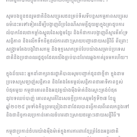
សូមបងប្អូនជនរួមជាតិនិងសប្បុរសជនគ្រប់ទិសទីបន្តសកម្មភាពសប្បុរស
ធម៌នេះតទៅទៀតដើម្បីបង្ហាញពីប្រពៃណីសាមគ្គីជួយគ្នាក្នុងគ្រាជួបការ
លំបាកដែលជាកម្លាំងស្នូលនៃសង្គមខ្មែរ និងក៏ជាការបង្ហាញពីស្មារតីគាំទ្រ
សន្តិភាព និងលើកទឹកចិត្តដល់ការដោះស្រាយបញ្ហាដោយសន្តិវិធី ពីព្រោះ
សង្គ្រាមតែងបង្កវិនាសកម្ម និងទុក្ខសោកគ្រប់បែបយ៉ាងសម្រាប់ប្រទេស
ជាតិនិងប្រជាពលរដ្ឋដូចដែលយើងធ្លាប់បានហែលឆ្លងកាត់រួចមកហើយ។
ក្នុងន័យនេះ អ្នកនាំពាក្យរាជរដ្ឋាភិបាលសូមបញ្ជាក់ជូនជាថ្មីថា ក្នុងនាម
ប្រទេសស្រឡាញ់សន្តិភាព និងតែងតែតម្កល់សន្តិភាពជាអាទិភាពខ្ពស់
បំផុតមួយ កម្ពុជាគោរពនិងអនុវត្តយ៉ាងម៉ឺងម៉ាត់និងស្មោះត្រង់បំផុត
នូវបទឈប់បាញ់ គោរពស្មារតីនៃសេចក្តីប្រកាសរួមថ្ងៃទី២៧ ខែធ្នូ
ឆ្នាំ២០២៥ រួមទាំងកិច្ចព្រមព្រៀងនានាដែលបានធ្វើកាលពីពេលកន្លងទៅ
និងជានិច្ចកាលប្រកាន់គោលជំហរដោះស្រាយជម្លោះដោយសន្តិវិធី៕
កម្ពុជាប្រកាន់ជំហរយ៉ាងម៉ឺងម៉ាត់ក្នុងការការពារខ្សែព្រំដែនអន្តរជាតិ