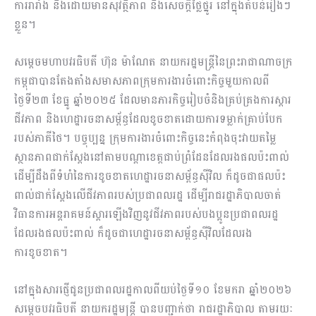
ការរារាំង និងដោយមានសុវត្ថិភាព និងសេចក្តីថ្លៃថ្នូរ នៅក្នុងតំបន់រៀងៗ
ខ្លួន។
សម្តេចមហាបវរធិបតី ហ៊ុន ម៉ាណែត នាយករដ្ឋមន្ត្រីនៃព្រះរាជាណាចក្រ
កម្ពុជាបានតែងតាំងសមាសភាពក្រុមការងារចំពោះកិច្ចមួយកាលពី
ថ្ងៃទី២៣ ខែធ្នូ ឆ្នាំ២០២៥ ដែលមានភារកិច្ចរៀបចំនិងគ្រប់គ្រងការស្តារ
ជីវភាព និងហេដ្ឋារចនាសម្ព័ន្ធដែលខូចខាតដោយការទម្លាក់គ្រាប់បែក
របស់ភាគីថៃ។ បច្ចុប្បន្ន ក្រុមការងារចំពោះកិច្ចនេះកំពុងចុះវាយតម្លៃ
ស្ថានភាពជាក់ស្តែងនៅតាមបណ្តាខេត្តជាប់ព្រំដែនដែលរងផលប៉ះពាល់
ដើម្បីដឹងពីទំហំនៃការខូចខាតហេដ្ឋារចនាសម្ព័ន្ធស៊ីវិល ក៏ដូចជាផលប៉ះ
ពាល់ជាក់ស្តែងលើជីវភាពរបស់ប្រជាពលរដ្ឋ ដើម្បីរាជរដ្ឋាភិបាលចាត់
វិធានការអន្តរាគមន៍ស្តារឡើងវិញនូវជីវភាពរបស់បងប្អូនប្រជាពលរដ្ឋ
ដែលរងផលប៉ះពាល់ ក៏ដូចជាហេដ្ឋារចនាសម្ព័ន្ធស៊ីវិលដែលរង
ការខូចខាត។
នៅក្នុងសារផ្ញើជូនប្រជាពលរដ្ឋកាលពីយប់ថ្ងៃទី១០ ខែមករា ឆ្នាំ២០២៦
សម្តេចបវរធិបតី នាយករដ្ឋមន្ត្រី បានបញ្ជាក់ថា រាជរដ្ឋាភិបាល តាមរយៈ