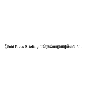
ខ្លឹមសារ Press Briefing របស់អ្នកនាំពាក្យរាជរដ្ឋាភិបាល ស...