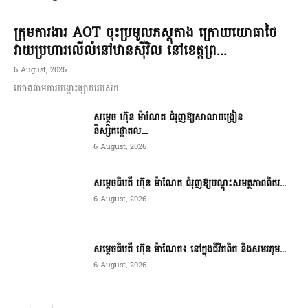
ក្រុមការងារ AOT ចុះប្រមូលភស្តុតាង ក្រោយយោធាថៃ
វាយប្រហារលើលំនៅឋានស៊ីវិល នៅខេត្តព្រ...
6 August, 2026
យោងតាមការបង្ហោះផ្សាយរបស់ក...
សម្តេច ហ៊ុន ម៉ាណែត ជំរុញឱ្យសាលាបង្រៀន
និស្សិតផ្តោតល...
6 August, 2026
សម្តេចធិបតី ហ៊ុន ម៉ាណែត ជំរុញឱ្យបណ្តុះសមត្ថភាពពិតរ...
6 August, 2026
សម្តេចធិបតី ហ៊ុន ម៉ាណែត៖ នៅក្នុងជីវិតពិត និងសមរភូម...
6 August, 2026