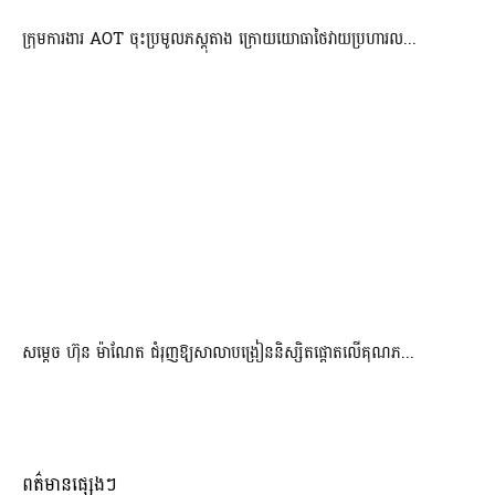
ក្រុមការងារ AOT ចុះប្រមូលភស្តុតាង ក្រោយយោធាថៃវាយប្រហារល...
សម្តេច ហ៊ុន ម៉ាណែត ជំរុញឱ្យសាលាបង្រៀននិស្សិតផ្តោតលើគុណភ...
ពត៌មានផ្សេងៗ