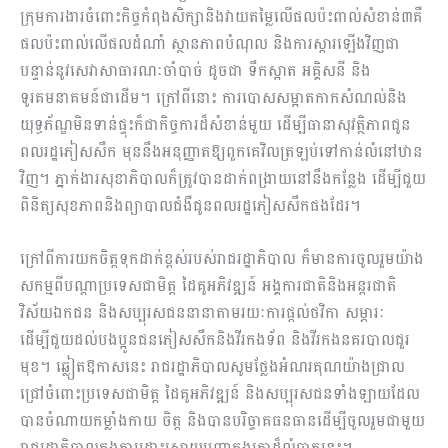
ក្រុមការងារចំពោះកិច្ចកំពុងសិក្សានិងវាយតម្លៃលើផលប៉ះពាល់សំខាន់៣គឺ
ផលប៉ះពាល់លើផលដំណាំ ស្ថានភាពបំណុល និងការស្តារឡើងវិញជា
បន្ទាន់នូវសេវាសាធារណៈចាំបាច់ ដូចជា ទឹកស្អាត អគ្គិសនី និង
ទូរគមនាគមន៍ជាដើម។ ក្រៅពីនោះ ការបោសសម្អាតកាកសំណល់និង
យុទ្ធភ័ណ្ឌមិនទាន់ផ្ទុះក៏ជាកិច្ចការដ៏សំខាន់មួយ ដើម្បីធានាសុវត្ថិភាពជូន
ពលរដ្ឋភៀសសឹក មុននឹងអនុញ្ញាតឱ្យពួកគេវិលត្រឡប់ទៅកាន់លំនៅឋាន
វិញ។ ភ្នាក់ងារសុខាភិបាលក៏ត្រូវបានដាក់ពង្រាយនៅនឹងកន្លែង ដើម្បីជួយ
ពិនិត្យសុខភាពនិងព្យាបាលជំងឺជូនពលរដ្ឋភៀសសឹកផងដែរ។
ក្រៅពីការយកចិត្តទុកដាក់ខ្ពស់របស់រាជរដ្ឋាភិបាល ក៏មានការចូលរួមយ៉ាង
សកម្មពីបណ្តាប្រទេសជាមិត្ត ដៃគូអភិវឌ្ឍន៍ អង្គការជាតិនិងអន្តរជាតិ
វិស័យឯកជន និងសប្បុរសជននានាតាមរយៈការផ្តល់ថវិកា សម្ភារៈ
ដើម្បីជួយដល់បងប្អូនជនភៀសសឹកនិងវីរកងទ័ព និងវីរកងនគរបាលជួរ
មុខ។ ឆ្លៀតឱកាសនេះ រាជរដ្ឋាភិបាលសូមថ្លែងអំណរគុណយ៉ាងជ្រាល
ជ្រៅចំពោះប្រទេសជាមិត្ត ដៃគូអភិវឌ្ឍន៍ និងសប្បុរសជនទាំងឡាយដែល
បានចំណាយកម្លាំងកាយ ចិត្ត និងបានបរិច្ចាគធនធានដើម្បីចូលរួមជាមួយ
រាជរដ្ឋាភិបាលក្នុងការដោះស្រាយបញ្ហាក្នុងគ្រាដ៏លំបាកនេះ។