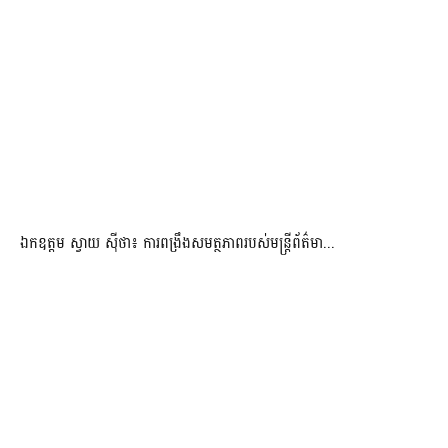
ឯកឧត្តម ស្វាយ ស៊ីថា៖ ការពង្រឹងសមត្ថភាពរបស់មន្ត្រីព័ត៌មា...