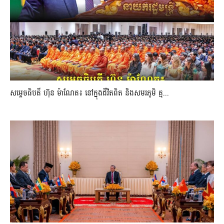
សម្តេចធិបតី ហ៊ុន ម៉ាណែត៖ នៅក្នុងជីវិតពិត និងសមរភូមិ គ្ម...