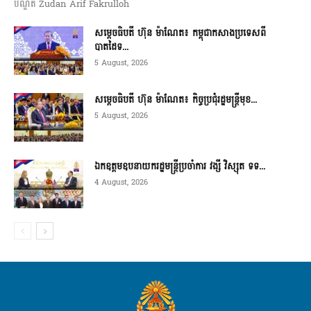
បណ្ឌិត Zudan Arif Fakrulloh
សម្ដេចធិបតី ហ៊ុន ម៉ាណែត៖ កម្ពុជាកសាងប្រទេសពី
បាតដៃទ...
5 August, 2026
សម្ដេចធិបតី ហ៊ុន ម៉ាណែត៖ កិច្ចប្រជុំរដ្ឋមន្ត្រីមុខ...
5 August, 2026
ឯកឧត្តមឧបនាយករដ្ឋមន្ត្រីប្រចាំការ វង្សី វិស្សុត ទទ...
4 August, 2026