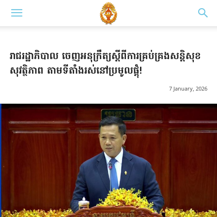
រាជរដ្ឋាភិបាល ចេញអនុក្រឹត្យស្ដីពីការគ្រប់គ្រងសន្ដិសុខ
សុវត្ថិភាព តាមទីតាំងរស់នៅប្រមូលផ្ដុំ!
7 January, 2026