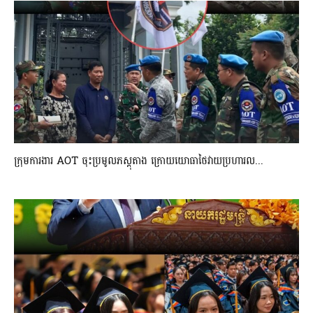
ក្រុមការងារ AOT ចុះប្រមូលភស្តុតាង ក្រោយយោធាថៃវាយប្រហារល...