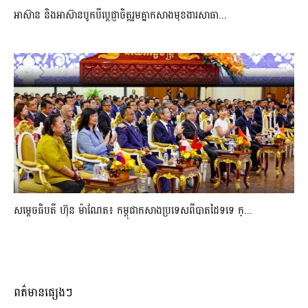
អាស៊ាន និងអាស៊ានបូកបីប្តេជ្ញាចិត្តរួមគ្នាកសាងមុខងារសាធា...
សម្ដេចធិបតី ហ៊ុន ម៉ាណែត៖ កម្ពុជាកសាងប្រទេសពីបាតដៃទទេ ក្...
ពត៌មានផ្សេងៗ