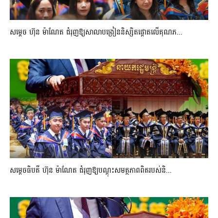
សម្តេច ហ៊ុន ម៉ាណែត ជំរុញឱ្យសាលាបង្រៀននិស្សិតផ្តោតលើគុណភ...
សម្តេចធិបតី ហ៊ុន ម៉ាណែត ជំរុញឱ្យបណ្តុះសមត្ថភាពពិតរបស់និ...