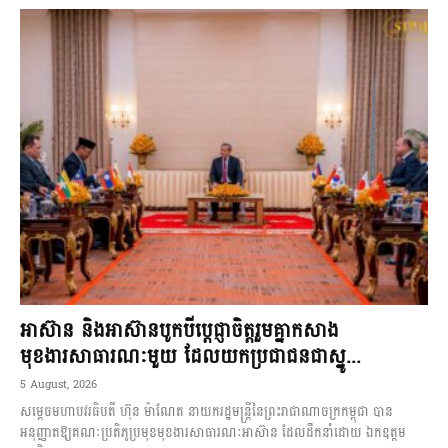
អាស៊ាន និងអាស៊ានបូកបីប្តេជ្ញាចិត្តរួមគ្នាកសាង
មុខងារសាធារណៈមួយ ដែលយកប្រជាជនជាស្នូ...
5 August, 2026
សម្តេចមហាបវរធិបតី ហ៊ុន ម៉ាណែត នាយករដ្ឋមន្ត្រីនៃព្រះរាជាណាចក្រកម្ពុជា បាន
អនុញ្ញាតឱ្យគណៈប្រតិភូប្រមុខមុខងារសាធារណៈអាស៊ាន ដែលដឹកនាំដោយ ឯកឧត្តម