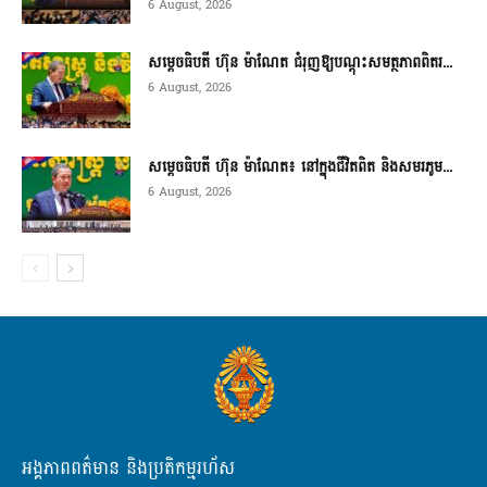
6 August, 2026
សម្តេចធិបតី ហ៊ុន ម៉ាណែត ជំរុញឱ្យបណ្តុះសមត្ថភាពពិតរ...
6 August, 2026
សម្តេចធិបតី ហ៊ុន ម៉ាណែត៖ នៅក្នុងជីវិតពិត និងសមរភូម...
6 August, 2026
អង្គភាពពត៌មាន និងប្រតិកម្មរហ័ស