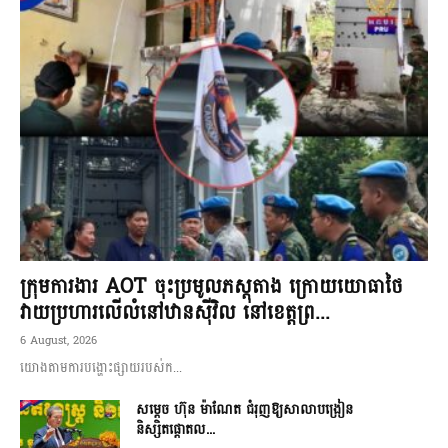
ក្រុមការងារ AOT ចុះប្រមូលភស្តុតាង ក្រោយយោធាថៃ
វាយប្រហារលើលំនៅឋានស៊ីវិល នៅខេត្តព្រ...
6 August, 2026
យោងតាមការបង្ហោះផ្សាយរបស់ក...
សម្តេច ហ៊ុន ម៉ាណែត ជំរុញឱ្យសាលាបង្រៀន
និស្សិតផ្តោតល...