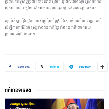
ប្រជាជនកម្ពុជាឬប្រជាជនថៃនោះឡើយ។ អ្វីដែលយើងសូមឱ្យផ្អាកគឺការ
ធ្វើដំណើរតាម ផ្លូវគោកដែលជាចំណុចគ្រោះថ្នាក់ដល់ជីវិតប្រជាជន។
សូមពិនិត្យឡើងនូវសាររបស់ខ្ញុំម្សិលមិញ! និងសូមកុំយកបំណងល្អរបស់ខ្ញុំ
ដើម្បីការពារជីវិតមនុស្សទាំងជនជាតិខ្មែរទាំងជនជាតិថៃមកវាយ
ប្រហារលើខ្ញុំបែបនេះ៕
Facebook
Twitter
Telegram
ពត៌មានទាក់ទង