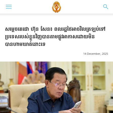
សម្ដេចតេជោ ហ៊ុន សែន៖ ពលរដ្ឋថៃអាចវិលត្រឡប់ទៅ
ប្រទេសរបស់ខ្លួនវិញបានតាមផ្លូវអាកាសដោយមិន
បានហាមឃាត់នោះទេ
14 December, 2025