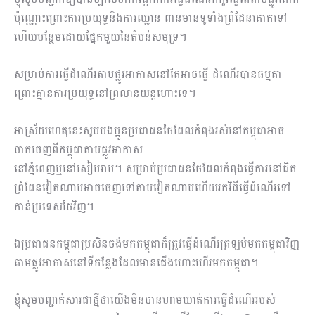
ប៉ុណ្ណោះព្រោះការប្រយុទ្ធនិងការឈ្លាន ពានមានទូទាំងព្រំដែនគោកទៅ
ហើយបន្ថែមដោយផ្នែកមួយនៃតំបន់សមុទ្រ។
សម្រាប់ការធ្វើដំណើរតាមផ្លូវអាកាសនៅតែអាចធ្វើ ដំណើរបានធម្មតា
ព្រោះគ្មានការប្រយុទ្ធនៅព្រលានយន្តហោះទេ។
អាស្រ័យហេតុនេះសូមបងប្អូនប្រជាជនថៃដែលកំពុងរស់នៅកម្ពុជាអាច
ចាកចេញពីកម្ពុជាតាមផ្លូវអាកាស
នៅភ្នំពេញឬនៅសៀមរាប។ សម្រាប់ប្រជាជនថៃដែលកំពុងធ្វើការនៅជិត
ព្រំដែនវៀតណាមអាចចេញទៅតាមវៀតណាមហើយរកវិធីធ្វើដំណើរទៅ
កាន់ប្រទេសថៃវិញ។
ឯប្រជាជនកម្ពុជាប្រសិនចង់មកកម្ពុជាក៏ត្រូវធ្វើដំណើរត្រឡប់មកកម្ពុជាវិញ
តាមផ្លូវអាកាសនៅទីកន្លែងដែលមានជើងហោះហើរមកកម្ពុជា។
ខ្ញុំសូមបញ្ជាក់សារជាថ្មីថាយើងមិនបានហាមឃាត់ការធ្វើដំណើររបស់