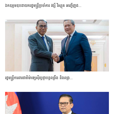
ឯកឧត្តមឧបនាយករដ្ឋមន្រ្តីប្រចាំការ វង្សី វិស្សុត អញ្ជើញដ...
រដ្ឋមន្ត្រីការពារជាតិម៉ាឡេស៊ីប្ដេជ្ញាបន្តពង្រឹង និងពង្រ...