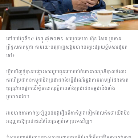
នៅយប់ថ្ងៃទី១៤ ខែធ្នូ ឆ្នាំ២០២៥ សម្ដេចតេជោ ហ៊ុន សែន ប្រធាន
ព្រឹទ្ធសភាកម្ពុជា តាមរយៈបណ្ដាញសង្គមបានបង្ហោះផ្សាយខ្លឹមសារដូចត
ទៅ៖
ម្សិលមិញខ្ញុំបានបង្ហោះសារមួយជូនយោបល់ចំពោះរាជរដ្ឋាភិបាលចំពោះ
ករណីប្រជាជនកម្ពុជានិងប្រជាជនថៃធ្វើដំណើរឆ្លងកាត់តាមព្រំដែនគោក
គួរត្រូវបានផ្អាកដើម្បីធានាសុវត្ថិភាពទាំងប្រជាជនកម្ពុជានិងទាំង
ប្រជាជនថៃ។
អាចមានការភាន់ច្រឡំឬចង់បង្ករឿងពីភាគីម្ខាងទៀតដែលគិតថាយើងមិន
អនុញ្ញាតឱ្យប្រជាជនថៃវិលត្រឡប់ទៅប្រទេសវិញ។
ខ្ញុំសូមបញ្ជាក់ឱ្យបានច្បាស់ថាការផ្អាកការធ្វើដំណើរគឺគួរធ្វើតែតាមផ្លូវគោក