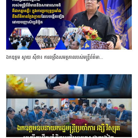
ឯកឧត្តម ស្វាយ ស៊ីថា៖ ការពង្រឹងសមត្ថភាពរបស់មន្ត្រីព័ត៌មា...