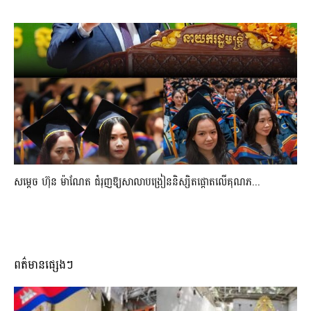
សម្តេច ហ៊ុន ម៉ាណែត ជំរុញឱ្យសាលាបង្រៀននិស្សិតផ្តោតលើគុណភ...
ពត៌មានផ្សេងៗ