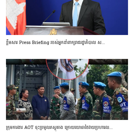
ខ្លឹមសារ Press Briefing របស់អ្នកនាំពាក្យរាជរដ្ឋាភិបាល ស...
ក្រុមការងារ AOT ចុះប្រមូលភស្តុតាង ក្រោយយោធាថៃវាយប្រហារល...