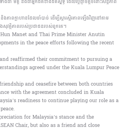
ាំងជា មិត្ត និងជាអ្នកជិតខាងជិតស្និទ្ធ ដែលប្ដេជ្ញាចិត្តចំពោះសន្តិភាព
ិត្ត និងភាពក្លាហានដែលចាំបាច់ ដើម្បីស្ដារស្ថិរភាពឡើងវិញនៅតាម
 និងសុវត្ថិភាពរបស់ប្រជាជនរបស់ពួកគេ។
 Hun Manet and Thai Prime Minister Anutin
opments in the peace efforts following the recent
k and reaffirmed their commitment to pursuing a
understandings agreed under the Kuala Lumpur Peace
e friendship and ceasefire between both countries
ance with the agreement concluded in Kuala
ysia’s readiness to continue playing our role as a
 peace.
preciation for Malaysia’s stance and the
ASEAN Chair, but also as a friend and close