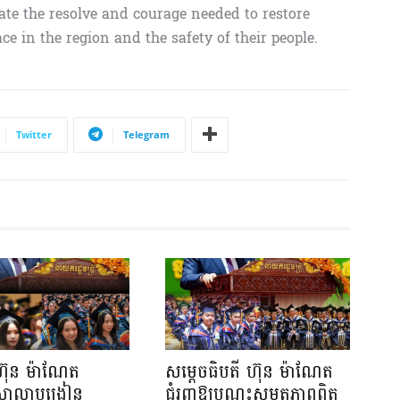
te the resolve and courage needed to restore
ace in the region and the safety of their people.
Twitter
Telegram
ហ៊ុន ម៉ាណែត
សម្តេចធិបតី ហ៊ុន ម៉ាណែត
យសាលាបង្រៀន
ជំរុញឱ្យបណ្តុះសមត្ថភាពពិត