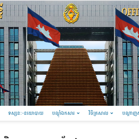
ទស្សនៈ-នយោបាយ
បណ្ដុំឯកសារ
វិចិត្រសាល
បណ្តាញស
PRU