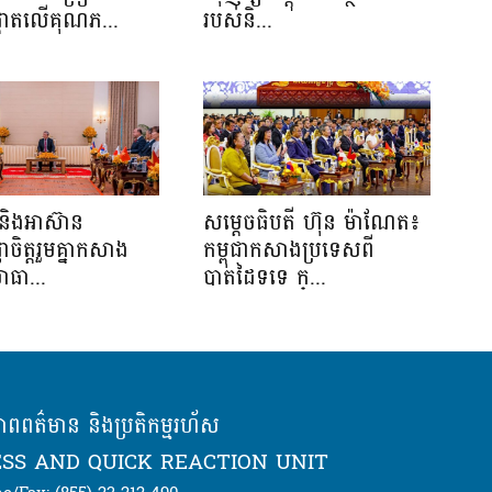
ផ្តោតលើគុណភ...
របស់និ...
និងអាស៊ាន
សម្ដេចធិបតី ហ៊ុន ម៉ាណែត៖
្ញាចិត្តរួមគ្នាកសាង
កម្ពុជាកសាងប្រទេសពី
ាធា...
បាតដៃទទេ ក្...
ភាពពត៌មាន និងប្រតិកម្មរហ័ស
SS AND QUICK REACTION UNIT