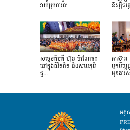
វាយប្រហារល...
និស្សិត
សម្តេចធិបតី ហ៊ុន ម៉ាណែត៖
អាស៊ាន 
នៅក្នុងជីវិតពិត និងសមរភូមិ
បូកបីប្តេជ
គ្ម...
មុខងារស
អង្គ
PRE