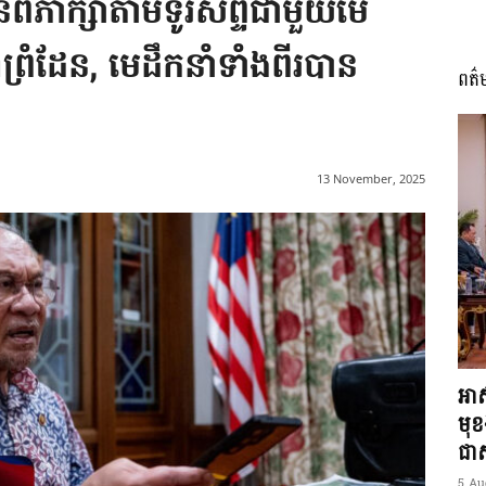
ានពិភាក្សាតាមទូរស័ព្ទជាមួយមេ
ហាព្រំដែន, មេដឹកនាំទាំងពីរបាន
ពត៌
I
13 November, 2025
អង្គ
ភាព​
អាស
មុ
ជាស្
5 Au