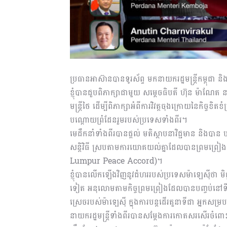
ប្រធានអាស៊ានបានទូរស័ព្ទ មកនាយករដ្ឋមន្ត្រីកម្ពុជា
ខ្ញុំបានជួបពិភាក្សាជាមួយ សម្ដេចធិបតី ហ៊ុន ម៉ាណែត នា
មន្ត្រីថៃ ដើម្បីពិភាក្សាអំពីការវិវត្តចុងក្រោយនៃកិច្ចខ
បណ្ដោយព្រំដែនរួមរបស់ប្រទេសទាំងពីរ។
មេដឹកនាំទាំងពីរបានផ្ដល់ មតិស្ថាបនាវិជ្ជមាន និងបាន ប
សន្តិវិធី ស្របតាមការយោគយល់គ្នាដែលបានព្រមព្រៀងគ្ន
Lumpur Peace Accord)។
ខ្ញុំបានលើកឡើងវិញនូវជំហររបស់ប្រទេសម៉ាឡេស៊ីថា មិត
ទៀត អនុលោមតាមកិច្ចព្រមព្រៀងដែលបានបញ្ចប់នៅទីក្រុង
ស្រេចរបស់ម៉ាឡេស៊ី ក្នុងការបន្តដើរតួនាទីជា អ្នកសម្
នាយករដ្ឋមន្ត្រីទាំងពីរបានសម្ដែងការកោតសរសើរចំព