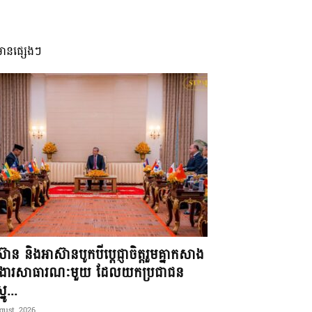
មានផ្សេងៗ
៊ាន និងអាស៊ានបូកបីប្តេជ្ញាចិត្តរួមគ្នាកសាង
ខងារសាធារណៈមួយ ដែលយកប្រជាជន
នូ...
gust, 2026