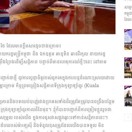
សម្ត
ព័ត៌មាន​
កម្ព
ដែលដ
 និងថៃ ដែលមានខ្លឹមសារដូចខាងក្រោម៖
និង
យករដ្ឋមន្ត្រីកម្ពុជា និង ឯកឧត្ដម អានូទិន ឆានវីរកូល នាយករដ្ឋ
ិតខំប្រឹងប្រែងដើម្បីសន្តិភាព បន្ទាប់ពីមានហេតុការណ៍ថ្មីៗនេះ នៅតាម
ញ្ជាក់ជាថ្មី នូវការប្ដេជ្ញាចិត្តរបស់ពួកគេក្នុងការបន្តដំណោះស្រាយដោយ
ប្រតិកម្ម
ាក្រោម កិច្ចព្រមព្រៀងសន្តិភាពទីក្រុងកូឡាឡាំពួរ (Kuala
្តភាពនិងបទឈប់បាញ់រវាងប្រទេសទាំងពីរត្រូវតែត្រូវបានពង្រឹងបន្ថែម
កូឡាឡាំពួរកាលពីខែមុន។ ខ្ញុំក៏បានបញ្ជាក់ពីការត្រៀមខ្លួនរួចជា
របសម្រួល របស់យើង ក្នុងការគូសវាសផ្លូវឆ្ពោះទៅកាន់សន្តិភាពនេះ។
រហ័ស
ោះជំហររបស់ម៉ាឡេស៊ី និងទំនួលខុសត្រូវដែលយើងបានទទួល មិន