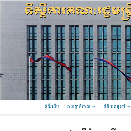
ទំព័រដើម
រាជរដ្ឋាភិបាល
ព័ត៌មានទូទៅ