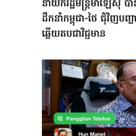
នាយករដ្ឋមន្ត្រីម៉ាឡេស៊ី ប
ដឹកនាំកម្ពុជា-ថៃ ជុំវិញបញ្
ឆ្លើយតបជាវិជ្ជមាន