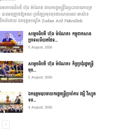
េចមហាបវរធិបតី ហ៊ុន ម៉ាណែត នាយករដ្ឋមន្ត្រីនៃព្រះរាជាណាចក្រ
ុជា បានអនុញ្ញាតឱ្យគណៈប្រតិភូប្រមុខមុខងារសាធារណៈអាស៊ាន
ឹកនាំដោយ ឯកឧត្តមបណ្ឌិត Zudan Arif Fakrulloh
សម្ដេចធិបតី ហ៊ុន ម៉ាណែត៖ កម្ពុជាកសាង
ប្រទេសពីបាតដៃទ...
5 August, 2026
សម្ដេចធិបតី ហ៊ុន ម៉ាណែត៖ កិច្ចប្រជុំរដ្ឋមន្ត្រី
មុខ...
5 August, 2026
ឯកឧត្តមឧបនាយករដ្ឋមន្ត្រីប្រចាំការ វង្សី វិស្សុត
ទទ...
4 August, 2026