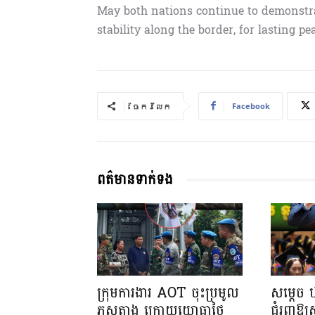
May both nations continue to demonstra
stability along the border, for lasting pe
Facebook
ចែករំលែក
ពត៌មានទាក់ទង
ក្រុមការងារ AOT ចុះប្រមូល
សម្តេច 
ភស្តុតាង ក្រោយយោធាថៃ
ជំរុញឱ្