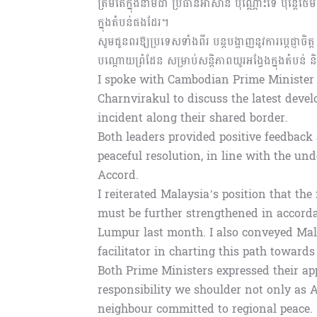
ត្រឹមតែក្នុងនាមជា ប្រធានអាស៊ាន ប៉ុណ្ណោះទេ ប៉ុន្តែថែមទ
ក្នុងតំបន់ផងដែរ។
សូមជូនពរឱ្យប្រទេសទាំងពីរ បន្តបង្ហាញនូវការប្ដេជ្ញាច
បណ្ដោយព្រំដែន សម្រាប់សន្តិភាពយូរអង្វែងក្នុងតំបន់
I spoke with Cambodian Prime Minister
Charnvirakul to discuss the latest devel
incident along their shared border.
Both leaders provided positive feedbac
peaceful resolution, in line with the 
Accord.
I reiterated Malaysia’s position that th
must be further strengthened in accord
Lumpur last month. I also conveyed Mala
facilitator in charting this path towards
Both Prime Ministers expressed their ap
responsibility we shoulder not only as 
neighbour committed to regional peace.