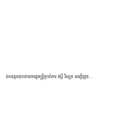
ឯកឧត្តមឧបនាយករដ្ឋមន្រ្តីប្រចាំការ វង្សី វិស្សុត អញ្ជើញដ...