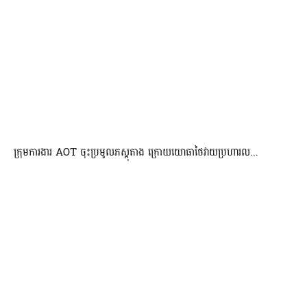
ក្រុមការងារ AOT ចុះប្រមូលភស្តុតាង ក្រោយយោធាថៃវាយប្រហារល...