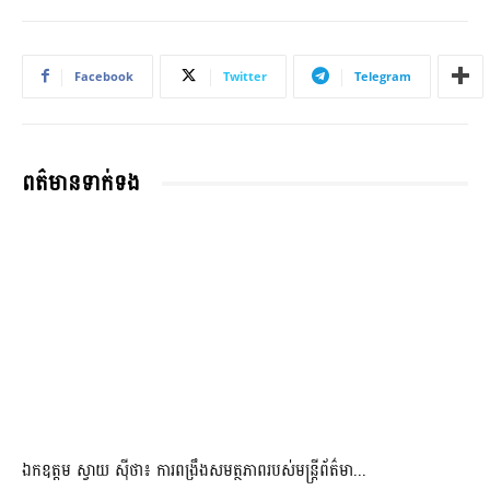
Facebook
Twitter
Telegram
ពត៌មានទាក់ទង
ឯកឧត្តម ស្វាយ ស៊ីថា៖ ការពង្រឹងសមត្ថភាពរបស់មន្ត្រីព័ត៌មា...