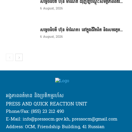
សម្តេចធិបតី ហ៊ុន ម៉ាណែត ជំរុញឱ្យបណ្តុះសមត្ថភាពពិតរ...
6 August, 2026
សម្តេចធិបតី ហ៊ុន ម៉ាណែត៖ នៅក្នុងជីវិតពិត និងសមរភូម...
6 August, 2026
អង្គភាពពត៌មាន និងប្រតិកម្មរហ័ស
PRESS AND QUICK REACTION UNIT
Phone/Fax: (855) 23 212 490
E-Mail: info@pressocm.gov.kh, pressocm@gmail.com
Address: OCM, Friendship Building, 41 Russian