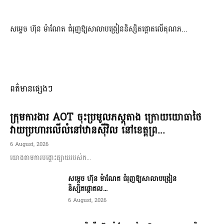
សម្តេច ហ៊ុន ម៉ាណែត ជំរុញឱ្យសាលាបង្រៀននិស្សិតផ្តោតលើគុណភ...
ពត៌មានផ្សេងៗ
ក្រុមការងារ AOT ចុះប្រមូលភស្តុតាង ក្រោយយោធាថៃ
វាយប្រហារលើលំនៅឋានស៊ីវិល នៅខេត្តព្រ...
6 August, 2026
យោងតាមការបង្ហោះផ្សាយរបស់ក...
សម្តេច ហ៊ុន ម៉ាណែត ជំរុញឱ្យសាលាបង្រៀន
និស្សិតផ្តោតល...
6 August, 2026