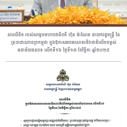
សារលិខិត របស់សម្តេចមហាបវរធិបតី ហ៊ុន ម៉ាណែត នាយក​រដ្ឋមន្ត្រី នៃ
ព្រះរាជាណាចក្រកម្ពុជា ក្នុងឱកាសអបអរសាទរទិវាជាតិលើកកម្ពស់
អនាម័យជនបទ លើកទី១៦ ថ្ងៃទី១៣ ខែវិច្ឆិកា ឆ្នាំ២០២៥