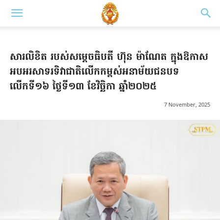
សារលិខិត របស់សម្តេចធិបតី ហ៊ុន ម៉ាណែត ក្នុងឱកាស
អបអរសាទរទិវាជាតិលើកកម្ពស់អនាម័យជនបទ
លើកទី១៦ ថ្ងៃទី១៣ ខែវិច្ឆិកា ឆ្នាំ២០២៥
7 November, 2025