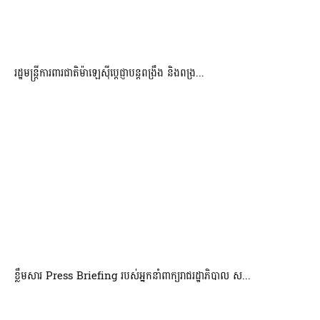
រដ្ឋមន្ត្រីការពារជាតិម៉ាឡេស៊ីប្ដេជ្ញាបន្តពង្រឹង និងពង្រ...
ខ្លឹមសារ Press Briefing របស់អ្នកនាំពាក្យរាជរដ្ឋាភិបាល ស...