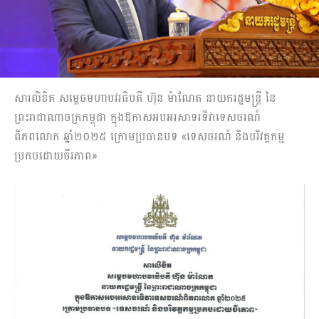
សារលិខិត សម្តេចមហាបវរធិបតី ហ៊ុន ម៉ាណែត នាយករដ្ឋមន្ត្រី នៃ
ព្រះរាជាណាចក្រកម្ពុជា ក្នុងឱកាសអបអរសាទរទិវាទេសចរណ៍
ពិភពលោក ឆ្នាំ២០២៥ ក្រោមប្រធានបទ «ទេសចរណ៍ និងបរិវត្តកម្ម
ប្រកបដោយចីរភាព»