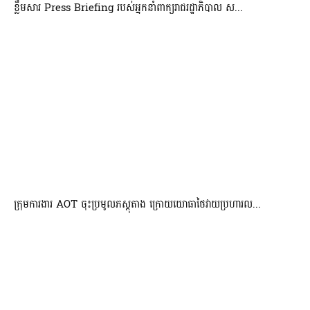
ខ្លឹមសារ Press Briefing របស់អ្នកនាំពាក្យរាជរដ្ឋាភិបាល ស...
ក្រុមការងារ AOT ចុះប្រមូលភស្តុតាង ក្រោយយោធាថៃវាយប្រហារល...