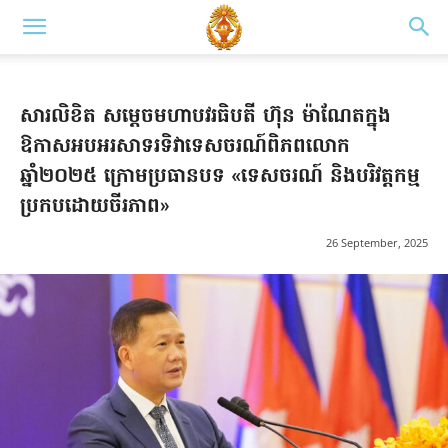
សារលិខិត សម្តេចមហាបវរធិបតី ហ៊ុន ម៉ាណែតក្នុង
ឱកាសអបអរសាទរទិវាទេសចរណ៍ពិភពលោក
ឆ្នាំ២០២៥ ក្រោមប្រធានបទ «ទេសចរណ៍ និងបរិវត្តកម្ម
ប្រកបដោយចីរភាព»
26 September, 2025