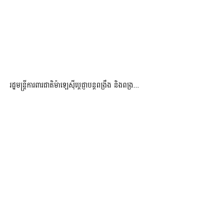
រដ្ឋមន្ត្រីការពារជាតិម៉ាឡេស៊ីប្ដេជ្ញាបន្តពង្រឹង និងពង្រ...