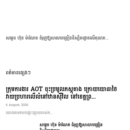
សម្តេច ហ៊ុន ម៉ាណែត ជំរុញឱ្យសាលាបង្រៀននិស្សិតផ្តោតលើគុណភ...
ពត៌មានផ្សេងៗ
ក្រុមការងារ AOT ចុះប្រមូលភស្តុតាង ក្រោយយោធាថៃ
វាយប្រហារលើលំនៅឋានស៊ីវិល នៅខេត្តព្រ...
6 August, 2026
យោងតាមការបង្ហោះផ្សាយរបស់ក...
សម្តេច ហ៊ុន ម៉ាណែត ជំរុញឱ្យសាលាបង្រៀន