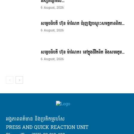
និស្សិតផ្តោតល...
6 August, 2026
សម្តេចធិបតី ហ៊ុន ម៉ាណែត ជំរុញឱ្យបណ្តុះសមត្ថភាពពិតរ...
6 August, 2026
សម្តេចធិបតី ហ៊ុន ម៉ាណែត៖ នៅក្នុងជីវិតពិត និងសមរភូម...
6 August, 2026
អង្គភាពពត៌មាន និងប្រតិកម្មរហ័ស
PRESS AND QUICK REACTION UNIT