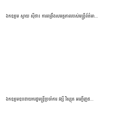
ឯកឧត្តម ស្វាយ ស៊ីថា៖ ការពង្រឹងសមត្ថភាពរបស់មន្ត្រីព័ត៌មា...
ឯកឧត្តមឧបនាយករដ្ឋមន្រ្តីប្រចាំការ វង្សី វិស្សុត អញ្ជើញដ...