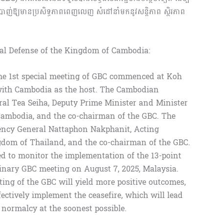
ប់បាញ់ឱ្យមានប្រសិទ្ធភាពពេញលេញ សំដៅនាំមកនូវសន្តិភាព ស្ថិរភាព
។
nal Defense of the Kingdom of Cambodia:
the 1st special meeting of GBC commenced at Koh
ith Cambodia as the host. The Cambodian
eral Tea Seiha, Deputy Prime Minister and Minister
Cambodia, and the co-chairman of the GBC. The
lency General Nattaphon Nakphanit, Acting
gdom of Thailand, and the co-chairman of the GBC.
ed to monitor the implementation of the 13-point
inary GBC meeting on August 7, 2025, Malaysia.
eeting of the GBC will yield more positive outcomes,
fectively implement the ceasefire, which will lead
of normalcy at the soonest possible.