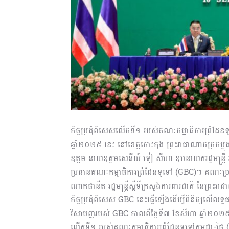
កិច្ចប្រជុំពិសេសលើកទី១ របស់គណៈកម្មាធិការ​ព្រំដែន​ទូ
ឆ្នាំ២០២៥ នេះ នៅខេត្តកោះកុង ព្រះរាជាណាចក្រកម្ពុជា
ឧត្តម នាយឧត្តមសេនីយ៍ ទៀ សីហា ឧបនាយករដ្ឋមន្ត្រី រដ
ប្រធានគណៈកម្មាធិការព្រំដែនទូទៅ (GBC)។ គណៈប្រ
ណាកផានីត រដ្ឋមន្ត្រីស្តីទីក្រសួងការពារជាតិ នៃព្រ
កិច្ចប្រជុំពិសេស GBC នេះធ្វើ​ឡើង​ដើម្បី​ពិនិត្យលើល
វិសាមញ្ញរបស់ GBC កាលពីថ្ងៃទី៧ ខែសីហា ឆ្នាំ២០២៥ 
លើកទី១ របស់គណៈកម្មាធិការព្រំដែនទូទៅកម្ពុជា-ថៃ