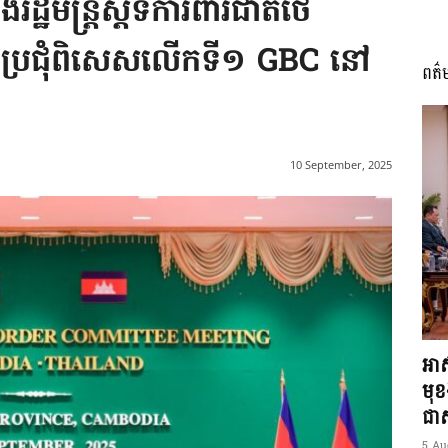
ិងរដ្ឋមន្ត្រីស្តីទីការពារជាតិថៃ
្ចប្រជុំពិសេសលើកទី១ GBC នៅ
ពត៌
I
10 September, 2025
អង្គ
ភាព​
អាស
មុ
ជាស្
5 Au