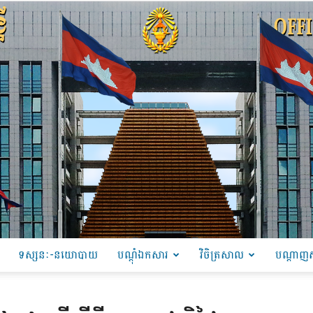
ទស្សនៈ-នយោបាយ
បណ្ដុំឯកសារ
វិចិត្រសាល
បណ្តាញស
PRU