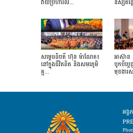
វាយប្រហារល...
និស្សិត
សម្តេចធិបតី ហ៊ុន ម៉ាណែត៖
អាស៊ាន 
នៅក្នុងជីវិតពិត និងសមរភូមិ
បូកបីប្តេជ
គ្ម...
មុខងារស
អង្គ
PRE
Phon