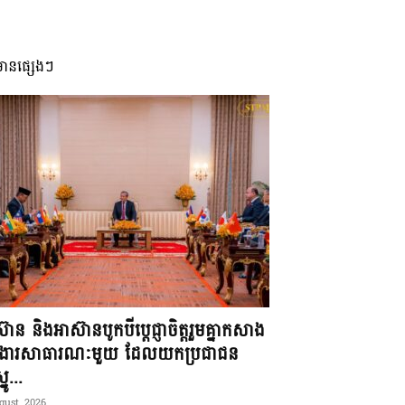
មានផ្សេងៗ
៊ាន និងអាស៊ានបូកបីប្តេជ្ញាចិត្តរួមគ្នាកសាង
ខងារសាធារណៈមួយ ដែលយកប្រជាជន
នូ...
gust, 2026