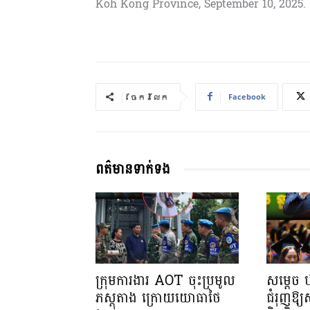
Koh Kong Province, September 10, 2025.
Facebook
ចែករំលែក
ពត៌មានទាក់ទង
ក្រុមការងារ AOT ចុះប្រមូល
សម្តេច 
ភស្តុតាង ក្រោយយោធាថៃ
ជំរុញឱ្