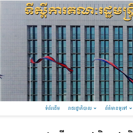
ទំព័រដើម
រាជរដ្ឋាភិបាល
ព័ត៌មានទូទៅ