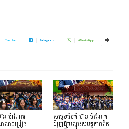
Twitter
Telegram
WhatsApp
ហ៊ុន ម៉ាណែត
សម្តេចធិបតី ហ៊ុន ម៉ាណែត
យសាលាបង្រៀន
ជំរុញឱ្យបណ្តុះសមត្ថភាពពិត