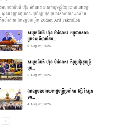
េចមហាបវរធិបតី ហ៊ុន ម៉ាណែត នាយករដ្ឋមន្ត្រីនៃព្រះរាជាណាចក្រ
ុជា បានអនុញ្ញាតឱ្យគណៈប្រតិភូប្រមុខមុខងារសាធារណៈអាស៊ាន
ឹកនាំដោយ ឯកឧត្តមបណ្ឌិត Zudan Arif Fakrulloh
សម្ដេចធិបតី ហ៊ុន ម៉ាណែត៖ កម្ពុជាកសាង
ប្រទេសពីបាតដៃទ...
5 August, 2026
សម្ដេចធិបតី ហ៊ុន ម៉ាណែត៖ កិច្ចប្រជុំរដ្ឋមន្ត្រី
មុខ...
5 August, 2026
ឯកឧត្តមឧបនាយករដ្ឋមន្ត្រីប្រចាំការ វង្សី វិស្សុត
ទទ...
4 August, 2026