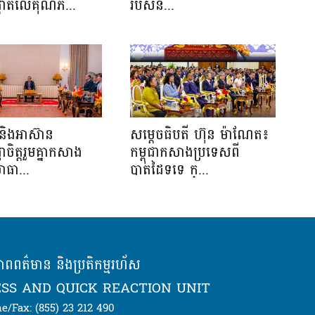
ផ្តោតលើគុណភ...
របស់និ...
និងអាស៊ាន
សម្ដេចធិបតី ហ៊ុន ម៉ាណែត៖
្ញាចិត្តរួមគ្នាកសាង
កម្ពុជាកសាងប្រទេសពី
ាធា...
បាតដៃទទេ ក្...
ភាពពត៌មាន និងប្រតិកម្មរហ័ស
SS AND QUICK REACTION UNIT
e/Fax: (855) 23 212 490