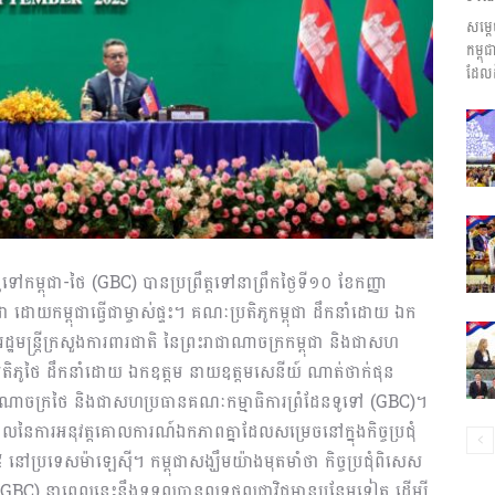
សម្ត
ព័ត៌មាន​
កម្ព
ដែលដ
និង
ទៅ​កម្ពុជា​-ថៃ (GBC) បានប្រព្រឹត្តទៅនាព្រឹកថ្ងៃទី១០ ខែកញ្ញា
 ដោយ​កម្ពុជាធ្វើជាម្ចាស់ផ្ទះ។ គណៈប្រតិភូកម្ពុជា ដឹកនាំដោយ ឯក
ប្រតិកម្ម
្ឋមន្ត្រី​ក្រសួងការពារជាតិ នៃព្រះរាជាណាចក្រកម្ពុជា និងជាសហ
តិភូថៃ ដឹកនាំដោយ ឯកឧត្តម នាយឧត្តមសេនីយ៍ ណាត់ថាក់ផុន
ះរាជាណាចក្រថៃ និងជាសហ​ប្រធាន​គណៈ​កម្មាធិការ​ព្រំដែនទូទៅ (GBC)។
ទ្ធផលនៃការអនុវត្តគោលការណ៍ឯកភាពគ្នាដែលសម្រេចនៅក្នុងកិច្ចប្រជុំ
នៅប្រទេសម៉ាឡេស៊ី។ កម្ពុជាសង្ឃឹមយ៉ាងមុតមាំថា កិច្ចប្រជុំពិសេស
រហ័ស
 (GBC) នាពេលនេះនឹងទទួលបានលទ្ធផលជាវិជ្ជមានបន្ថែមទៀត ដើម្បី