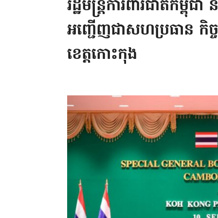
រដ្ឋមន្ត្រីការពារជាតិកម្ពុជា ន
អញ្ជើញជាសហប្រធាន កិច
ខេត្តកោះកុង