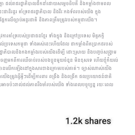
ងក្លា ដល់រាជរដ្ឋាភិបាលដឹកនាំដោយសម្តេចធិបតី និងកម្លាំងថាមពល
នេះជានិរន្តរ គាំទ្ររាជរដ្ឋាភិបាល និងវីរៈកងទ័ពរបស់យើង ក្នុង
អែកលើច្បាប់អន្តរជាតិ និងភាពត្រឹមត្រូវរបស់កម្ពុជាយើង។
ការគាំទ្ររបស់ប្រជាជនខ្មែរ ទាំងក្នុង និងក្រៅប្រទេស មិត្តភក្តិ
ដល់ប្រទេសកម្ពុជា ទាំងអស់នេះហើយដែល ជាកម្លាំងពិតប្រាកដរបស់
ិបាលនិងកងកម្លាំងរបស់យើងដើម្បី ដោះស្រាយ និងបញ្ចប់សង្រ្គាម
ញមកពីការឈឺចាប់របស់បងប្អូនមួយចំនួន មិនខុសទេ ហើយខ្ញុំក៏យល់
ពុកបានលើកឡើងនៅក្នុងសារខាងក្រោមរបស់គាត់។ ច្បាស់ណាស់យើង
ើងត្រូវធ្វើអ្វីៗដើម្បីការពារ ពង្រឹង និងពង្រីក ផលប្រយោជន៍ជាតិ
ាចប៉ះពាល់ដល់ភាពរឹងមាំរបស់យើង ទាំងពេលបច្ចុប្បន្ន រយៈពេល