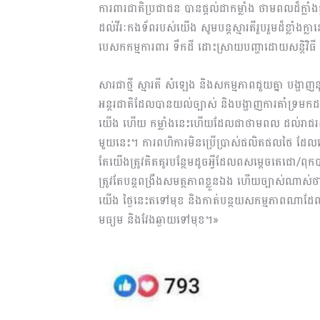
ការពារជាតិប្រជាជន បានផ្តល់ជាកម្លាំង ថាមពលដ៏ក្លាំ
ដល់វីរៈកងទ័ពរបស់យើង សូមបន្តស្មារតីរួបរួមដ៏ខ្លាំងក្លា
បេសកកម្មការពារ ទឹកដី ដោះស្រាយបញ្ហាដោយសន្តិវិធី ផ្
សារជាថ្មី ស្មារតី សំឡេង និងសកម្មភាពជួយគ្នា បង្ហាញនូវ
អន្តរជាតិដែលបានយល់ច្បាស់ និងបង្ហាញការគាំទ្រមក
យើង ហើយ កម្លាំងនេះហើយដែលជាថាមពល ដល់រាជរដ្ឋាភ
មួយនេះ។ ការពហិការមិនប្រើប្រាស់ផលិតផលថៃ ដែលចេ
តែយើងត្រូវគិតគូរបន្ថែមដូចអ្វីដែលពសម្តេចតេជោ/
ត្រូវតែបន្តពង្រឹងសមត្ថភាពខ្លួនឯង ហើយច្បាស់ណាស់ថាយ
យើង ថ្ងៃនេះតទៅមុខ និងកាត់បន្ថយសកម្មភាពណាដែលអ
មធ្យម និងវែងឆ្ងាយទៅមុខ។»