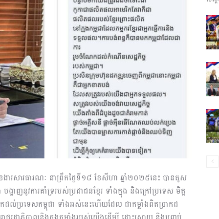
ព័ត៌មាន​
និង
ប្រតិកម្ម
្រសួងមុខងារសារធារណៈ នាព្រឹកថ្ងៃទី១៨ ខែសីហា ឆ្នាំ២០២៥នេះ បានគូស
បង្ហាញនូវការគាំទ្ររបស់ប្រជាជនខ្មែរ ទាំងក្នុង និងក្រៅប្រទេស មិត្ត
្រមកដល់ប្រទេសកម្ពុជា ទាំងអស់នេះហើយដែល ជាកម្លាំងពិតប្រាកដ
រហ័ស
ដ្ឋាភិបាលនិងកងកម្លាំងរបស់យើងដើម្បី ដោះស្រាយ និងបញ្ចប់