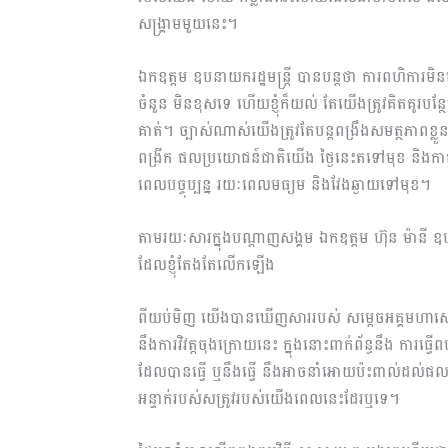
សង្រ្គាមមួយនេះ។
ឯកឧត្តម ឧបនាយករដ្ឋមន្ត្រី បានបន្តថា ការពហិការ
ចំនួន មិនខុសទេ ហើយខ្ញុំក៏យល់ តែយើងត្រូវគិតគូរប
គាត់។ ច្បាស់ណាស់យើងត្រូវតែបន្តពង្រឹងសមត្ថភាពខ្លួន
ពង្រីក ផលប្រយោជន៍ជាតិយើង ថ្ងៃនេះតទៅមុខ និងក
ពេលបច្ចុប្បន្ន រយៈពេលមធ្យម និងវែងឆ្ងាយទៅមុខ។
តាមរយៈសារក្នុងបណ្តាញសង្គម ឯកឧត្តម ហ៊ុន ម៉ានី 
ដែលខ្ញុំតែងតែលើកឡើង
ពីយប់មិញ យើងបានឃើញសាររបស់ សម្តេចអគ្គមហាសេន
នឹងការវិវត្តចុងក្រោយនេះ ក្នុងនោះពាក់ព័ន្ធនឹង ការធ្វ
ដែលបានធ្វើ ឬនឹងធ្វើ នឹងអាចនាំអោយប៉ះពាល់ដល់ផល
អន្ទាក់របស់សត្រូវរបស់យើងពេលនេះដែរឬទេ។