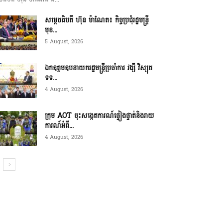
សម្ដេចធិបតី ហ៊ុន ម៉ាណែត៖ កិច្ចប្រជុំរដ្ឋមន្ត្រី
មុខ...
5 August, 2026
ឯកឧត្តមឧបនាយករដ្ឋមន្ត្រីប្រចាំការ វង្សី វិស្សុត
ទទ...
4 August, 2026
ក្រុម AOT ចុះសង្កេតការណ៍ផ្ទៀងផ្ទាត់និងរាយ
ការណ៍អំពី...
4 August, 2026