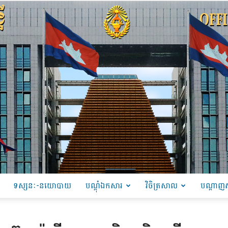
ទស្សនៈ-នយោបាយ
បណ្ដុំឯកសារ
វិចិត្រសាល
បណ្តាញស
PRU