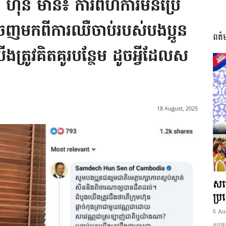
 ហ៊ុន ម៉ានី៖ ការពហិការមិនប្រើ
ញមកពីការឈឺចាប់របស់បងប្អូន
ពត៌
I
ត្រូវគិតគូរបន្ថែម ដូចអ្វីដែលស
អង្គ
18 August, 2025
ភាព​
សម្
ប្រ
5 Au
សម្ដេ