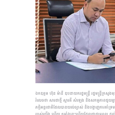
ឯកឧត្តម ហ៊ុន ម៉ានី ឧបនាយករដ្ឋមន្ត្រី រដ្ឋមន្ត្រីក
រំលេចថា សារជាថ្មី ស្មារតី សំឡេង និងសកម្មភាពជួយគ្នា 
ភក្តិអន្តរជាតិដែលបានយល់ច្បាស់ និងបង្ហាញការគាំទ
របស់យើង ហើយ កម្លាំងនេះហើយដែលជាថាមពល ដល់រាជរ