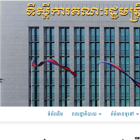
ទំព័រដើម
រាជរដ្ឋាភិបាល
ព័ត៌មានទូទៅ