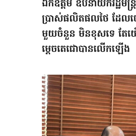
ឯកឧត្តម ឧបនាយករដ្ឋមន្ត្រី
ប្រាស់ផលិតផលថៃ ដែលចេ
មួយចំនួន មិនខុសទេ តែយើង
ម្តេចតេជោបានលើកឡើង