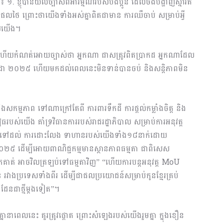
ា៖ ១. ខ្ញុំបានយល់ច្បាស់ពីអារម្មណ៍របស់បងប្អូន ដែលចង់បង្ហាញស្មារតី
តផលថៃ ព្រោះថាយើងទាំងអស់គ្នាពិតជាមាន ការឈឺចាប់ សម្រាប់អ្វី
ស់យើង។
ង ហើយកំណត់អោយច្បាស់ថា អ្នកណា ជាសត្រូវពិតប្រាកដ អ្នកណាដែល
 កក្កដា ២០២៥ ហើយមកដល់ពេលនេះមិនទាន់បានចប់ និងសន្តិភាពមិន
ិងសកម្មភាព ទៅណាក្រៅតែពី ការពារទឹកដី ការផ្តល់កម្លាំងចិត្ត និង
វុធរបស់យើង គាំទ្រវិធានការរបស់រាជរដ្ឋាភិបាល សម្រាប់ការអនុវត្ត
ឈានទៅដល់ ការដោះលែង ទាហានរបស់យើងទាំង១៨នាក់ដោយ
ា ២០២៥ ដើម្បីអោយពាណិជ្ជកម្មមានស្ថានភាពធម្មតា ជាពិសេស
់ពួកគាត់ អាចវិលត្រឡប់ទៅធម្មតាវិញ” “ហើយការបន្តអនុវត្ត MoU
រវាងប្រទេសទាំងពីរ ដើម្បីជាផលប្រយោជន៍សម្រាប់កូនខ្មែរគ្រប់
ំដែនជាថ្មីម្តងទៀត”។
្នានាពេលនេះ គួរត្រូវផ្តោត ព្រោះសំឡេងរបស់យើងរួមគ្នា ក្នុងខឿន