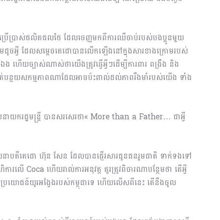
មិនប្រើប្រាស់ផលិតផលថៃ ដែលចេញមកពីការឈឺចាប់របស់បងប្អូនមួយ
ន្ថែមដូចអ្វី ដែលសម្តេចតេជោបានលើកឡើងនៅក្នុងសារខាងក្រោមរបស់
ឯង ហើយច្បាស់ណាស់ថាយើងត្រូវធ្វើអ្វីៗដើម្បីការពារ ពង្រឹង និង
ាត់បន្ថយសកម្មភាពណាដែលអាចប៉ះពាល់ដល់ភាពរឹងមាំរបស់យើង ទាំង
ឧបនាយករដ្ឋមន្ត្រី បានសរសេរថា« More than a Father… ជាអ្វី
ាបតីតេជោ ហ៊ុន សែន ដែលបានផ្ញើរសារជូនជនរួមជាតិ ទាក់ទងទៅ
ើពហិការលើ Coca ហើយរាល់ការអនុវត្ត គួរត្រូវពិចារណាបន្ថែមថា តើអ្វី
ប្រយោជន៍យូរអង្វែងរបស់កម្ពុជាទេ ហើយលើសពីនេះ តើនឹងចូល