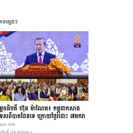
មានផ្សេងៗ
ដេចធិបតី ហ៊ុន ម៉ាណែត៖ កម្ពុជាកសាង
ទេសពីបាតដៃទទេ ក្រោយថ្ងៃរំដោះ ៧មករា
gust, 2026
ចធិបតី ហ៊ុន ម៉ាណែត ន...