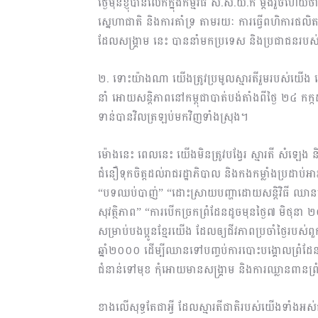
ថ្ងៃមុនខ្ញុំបានលើកក្នុងកម្មវិធី ស.ស.យ.ក ម្តងរួចហើយថ
ស្នេហាជាតិ និងការគាំទ្រ តាមរយៈ ការធ្វើពហិការផលិ
ដែលសង្រ្គាម នេះ បាននាំមកប្រទេស និងប្រជាជនរប
២. ទោះយ៉ាងណា យើងត្រូវប្រមូលស្មារតីរួមរបស់យើ
នាំ អោយសន្តិភាពនៅកម្ពុជាបាត់បង់តាំងពីថ្ងៃ ២៤
ទាន់បានវិលត្រឡប់មកវិញទាំងស្រុង។
ម៉ោងនេះ ពេលនេះ យើងមិនត្រូវបង្វែរ ស្មារតី សំឡេង ន
ជំនឿទុកចិត្តដល់រាជរដ្ឋាភិបាល និងកងកម្លាំងប្រដាប់អា
“បទឈប់បាញ់” “ដោះស្រាយបញ្ហាដោយសន្តិវិធី 
សុវត្ថិភាព” “ការបើកច្រកព្រំដែនដូចមុនថ្ងៃ៧ មិថុន
សម្រាប់បងប្អូនខ្មែរយើង ដែលឲ្យជីវភាពប្រចាំថ្ងៃរបស
ឆ្នាំ២០០០ ដើម្បីឈានទៅបញ្ចប់ការបោះបង្គោលព្រំដែន 
ជំនាន់ទៅមុខ កុំអោយមានសង្គ្រាម និងការឈ្លានពានព្រ
ខាងលើសុទ្ធតែជាអ្វី ដែលស្មារតីជាតិរបស់យើងទាំងអស់គ