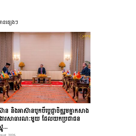
មានផ្សេងៗ
៊ាន និងអាស៊ានបូកបីប្តេជ្ញាចិត្តរួមគ្នាកសាង
ខងារសាធារណៈមួយ ដែលយកប្រជាជន
នូ...
gust, 2026