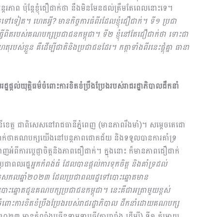
តរភាព ប៉ុន្តែខ្ញុំជឿជាក់ថា នឹងមិនមែនដល់ត្រឹមតែពេលនោះទេ។
ទៅទៀត។ ហេតអ្វី? មានកិច្ចការធំពីរដែលខ្ញុំជឿជាក់។ ទី១ ប្រជា
្វើពិតរបស់គណបក្សប្រជាជនកម្ពុជា។ ទី២ ខ្ញុំនៅតែជឿជាក់ថា ទោះជា
ស់ខ្លួន គឺដើម្បីជាតិនិងប្រជាជនដែរ។ កត្តាទាំងពីរនេះផ្គុំគ្នា ធា​នា
ឋផ្តល់យុត្តិធម៌ចំពោះការខិតខំប្រឹងប្រែងរបស់រាជរដ្ឋាភិបាលដឹកនាំ
ត្ត ជាពិសេសនៅរាជធានីភ្នំពេញ (មានភាពរឹងមាំ)។ សម្ដេចតេជោ
ជាក់ថាគណបក្សយើងនៅបន្តភាពជោគ​ជ័យ និងទទួលបានការគាំទ្រ
ញអំពីការប្ដេជ្ញាចិត្តនិងភាពជឿជាក់។ ក្នុងនោះ ក៏មានភាពជឿជាក់
រជា​ពលរដ្ឋ
អ្នកកំពង់ធំ ដែលបានផ្ដល់ការទុកចិត្ត និងគាំទ្រដល់
ោតសកលឆ្នាំ២០២៣ ដែលប្រជាពលរដ្ឋទៅបោះឆ្នោតមាន
ឆ្នោតជូនគណបក្សប្រជាជនកម្ពុជា។ នេះគឺជាអត្រាមួយខ្ពស់
ឋ ចំពោះការខិតខំប្រឹងប្រែងរបស់រាជរដ្ឋាភិបាល ដឹកនាំដោយគណបក្ស
២០២៣ មានកំលាំងច្រើនទាមទារធ្វើ(ការរារាំង ដើម្បី) ទី១ កុំអោយ