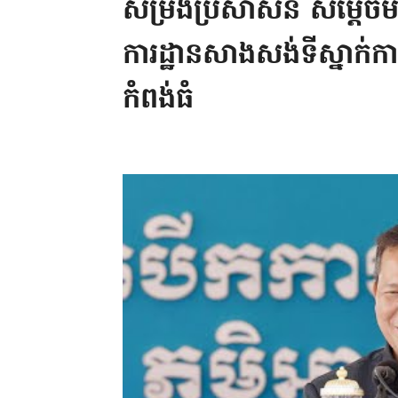
សម្រង់ប្រសាសន៍ សម្តេច
ការដ្ឋានសាងសង់ទីស្នាក់ក
កំពង់ធំ