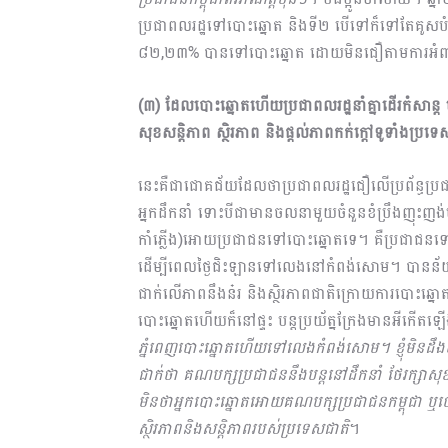
ប្រជាពលរដ្ឋទៅបោះឆ្នោត ​និងទី២ បើទៅក៏ទៅតែគូសបំផ
៨២,២៣% បានទៅបោះឆ្នោត ដោយមិនជឿតាមការអំពា
(៣) ដែល​បោះឆ្នោតហើយប្រជាពលរដ្ឋនាំគ្នាដើរកំសាន្ត
សុខសន្តិភាព ស្ថិរភាព និងផ្ដល់ភាពកក់ក្ដៅទូទាំងប្រទេ
នេះគឺជាជោគជ័យដែលថាប្រជាពលរដ្ឋជឿលើប្រព័ន្ធប្រជ
អ្នកដឹកនាំ ទោះបីជាមានចល​នាមួយចំនួនខំប្រឹងញុ
កាំភ្លើង)អោយប្រ​ជា​ជនទៅបោះឆ្នោតទេ។ គឺប្រជាជនទៅប
ដើម្បីពេលថ្ងៃជិះឡានទៅលេងនៅកំពង់សោម។ បានន័យថ
ជាក់លើភាពនឹងន៎រ និងស្ថិរភាពជាតិក្រោយការបោះឆ្
បោះឆ្នោតហើយក៏នៅផ្ទះ បន្តប្រយ័ត្នក្រែងមានអីកើតឡ
ភ្នំពេញបោះឆ្នោតហើយទៅលេងកំពង់សោម។ ​​ខ្ញុំមិនដ
ជាក់ថា គណបក្ស​ប្រជាជននឹងបន្តនៅដឹកនាំ ថែរក្សាសុខស
មិនថាអ្នកបោះឆ្នោតអោយគណបក្សប្រជាជនកម្ពុជា ឬប
ស្ថិរភាពនិងសន្តិភាពរបស់ប្រទេសជាតិ
។