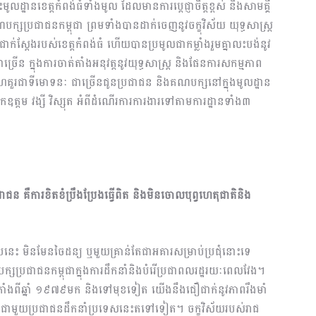
្ឋានខេត្តកំពង់ធំទាំងមូល ដែលមានការប្តេជ្ញាចិត្តខ្ពស់ និងសាមគ្គី
បក្សប្រជាជនកម្ពុជា ព្រមទាំងបានដាក់ចេញនូវចក្ខុវិស័យ យុទ្ធសាស្រ្ត
់ស្តែងរបស់ខេត្តកំពង់ធំ ហើយបានប្រមូលជាកម្លាំងរួមគ្នាលះបង់នូវ
ាច្រើន ក្នុងការចាត់តាំងអនុវត្តនូវយុទ្ធសាស្រ្ត និងផែនការសកម្មភាព
រហែគួរជាទីមោទនៈ ជាច្រើនជូនប្រជាជន និងគណបក្សនៅក្នុងមូលដ្ឋាន
ឧត្តម វង្សី វិស្សុត អំពីដំណើរការការងារទៅតាមការដ្ឋានទាំង៣ ​
រជាជន
គឺ
ការខិតខំប្រឹងប្រែងធ្វើពិត និងមិនចោលបុព្វហេតុជាតិនិង
ះ មិនមែនចៃដន្យ ឬមួយគ្រាន់តែជាអគារសម្រា​ប់ប្រជុំនោះទេ
គណបក្សប្រជាជនកម្ពុជាក្នុងការដឹកនាំនិងបំរើប្រជាពលរដ្ឋរយៈពេលវែង។​
គឺតាំងពីឆ្នាំ ១៩៧៩មក និងទៅ​មុខទៀត យើងនឹងជឿជាក់នូវភាពរឹងមាំ
មួយប្រ​ជាជនដឹកនាំប្រទេសនេះតទៅទៀត។ ចក្ខុវិស័យរបស់រាជ