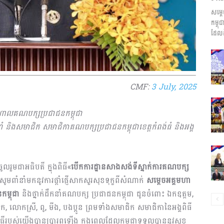
សម្ត
ព័ត៌មាន​
កម្ព
ដែលដ
និង
CMF:
3 July, 2025
្តាលគណបក្សប្រជាជនកម្ពុជា
ំ និងសមាជិក សមាជិកាគណបក្សប្រជាជនកម្ពុជាខេត្តកំពង់ធំ និងអង្គ
ប្រតិកម្ម
លរួមជាអធិបតី ក្នុងពិធី«
បើកការដ្ឋានសាងសង់ទីស្នាក់ការគណបក្ស
ូមពាំនាំមកនូវការផ្តាំផ្ញើសាកសួរសុខទុក្ខពីសំណាក់
សម្តេចអគ្គមហា
ន
កម្ពុជា
និងថ្នាក់ដឹកនាំគណបក្ស ប្រជាជនកម្ពុជា ជូនចំពោះ ឯកឧត្តម,
 លោកស្រី, ពូ, មីង, បងប្អូន ព្រមទាំងសមាជិក សមាជិកានៃអង្គពិធី
រហ័ស
ិធីរបស់យើងបានប្រារព្ធឡើង ក្នុងពេលដែលកម្ពុជាទទួលបាននូវសុខ