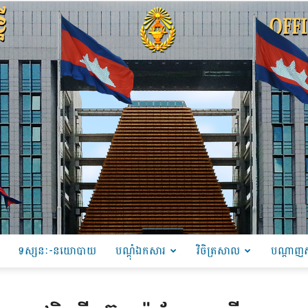
ទស្សនៈ-នយោបាយ
បណ្ដុំឯកសារ
វិចិត្រសាល
បណ្តាញស
PRU