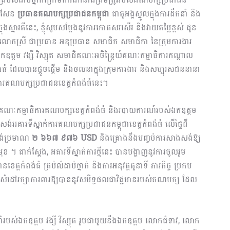
ន សែន
ប្រធានគណបក្សប្រជាជនកម្ពុជា
ជាតួអង្គស្នូលក្នុងការដឹកនាំ និង
ស្មារតីនេះ, ខ្ញុំសូមសម្តែងនូវការកោតសរសើរ និងវាយតម្លៃខ្ពស់ ជូន
ោកស្រី ជាប្រធាន អនុប្រធាន សមាជិក សមាជិកា នៃក្រុមការងារ
ឧត្តម វង្សី វិស្សុត សមាជិគណៈអចិន្ត្រៃយ៍គណៈកម្មាធិការកណ្តាល
់ធំ ដែលបានផ្តួចផ្តើម និងចលនាក្នុងក្រុមការងារ និងសប្បុរសជននានា
ការគណបក្សប្រជាជនខេត្តកំពង់ធំនេះ។
គណៈកម្មាធិការ​គណបក្សខេត្តកំពង់ធំ និងរបាយការណ៍របស់ឯកឧត្តម
ង់អគារទីស្នាក់ការគណបក្សប្រជាជនកម្ពុជាខេត្តកំពង់ធំ លើផ្ទៃដី
សង់ប្រមាណ
២
៦៦៧
៩៧៦
USD
និងគ្រោងនឹងបញ្ចប់ការសាងសង់ឱ្យ
ជាក់ស្ដែង, អគារទីស្នាក់ការថ្មីនេះ បានបង្ហាញនូវការចូលរួម
្តកំពង់ធំ គ្រប់លំដាប់ថ្នាក់ និងការអនុវត្តតួនាទី ភារកិច្ច ប្រកប
 សំដៅរក្សាការពារឱ្យបាននូវសមិទ្ធផលជាវិជ្ជមានរបស់គណបក្ស ដែល
កនាំរបស់ឯកឧត្តម វង្សី វិស្សុត រួមជាមួយនឹងឯកឧត្តម លោកជំទាវ, លោក