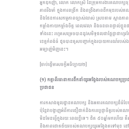
អ្នកឧកញ៉ា, លោក លោកស្រី នៃក្រុមការងារគណបក្សចុះមូលដ
ភាពរឹងមាំ ក្នុងការពង្រីក និងពង្រឹងភាពដឹកមុខរបស់គណ
និងផែនការសកម្មភាពច្បាស់លាស់ ស្របតាម ស្ថានភាពជាក
កម្លាំងកាយកម្លាំងចិត្ត ពេលវេលា និងធនធានផ្ទាល់ខ្លួនជ
ទាំងនេះ រហូតសម្រេចបាននូវសមិទ្ធផលជាផ្លែផ្កាជាហូ
ខេត្តកំពង់ធំ ដូចបានគូសបញ្ជាក់ក្នុងរបាយការណ៍របស់ឯក
អម្បាញ់មិញនេះ។
[ចាប់ផ្តើមសេចក្តីអធិប្បាយ២]
(១) កត្តាពីរធា​នាការដឹកនាំយូរអង្វែងរបស់គណបក្សប្
ប្រជាជន
ការកសាងមូលដ្ឋានគណបក្ស និងអគារគណបក្សដ៏ធំបែបនេ
ប៉ុន្តែវាបង្ហាញអំពីការជឿជាក់និងការប្ដេជ្ញាចិត្តរបស់
មិនមែនធ្វើក្នុងរយៈពេលខ្លីទេ។ ជិត ៥០ឆ្នាំមកហើយ 
និងភាពជោគជ័យរបស់គណបក្សយូរអង្វែងតទៅមុខ នៅជា