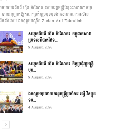
េចមហាបវរធិបតី ហ៊ុន ម៉ាណែត នាយករដ្ឋមន្ត្រីនៃព្រះរាជាណាចក្រ
ុជា បានអនុញ្ញាតឱ្យគណៈប្រតិភូប្រមុខមុខងារសាធារណៈអាស៊ាន
ឹកនាំដោយ ឯកឧត្តមបណ្ឌិត Zudan Arif Fakrulloh
សម្ដេចធិបតី ហ៊ុន ម៉ាណែត៖ កម្ពុជាកសាង
ប្រទេសពីបាតដៃទ...
5 August, 2026
សម្ដេចធិបតី ហ៊ុន ម៉ាណែត៖ កិច្ចប្រជុំរដ្ឋមន្ត្រី
មុខ...
5 August, 2026
ឯកឧត្តមឧបនាយករដ្ឋមន្ត្រីប្រចាំការ វង្សី វិស្សុត
ទទ...
4 August, 2026