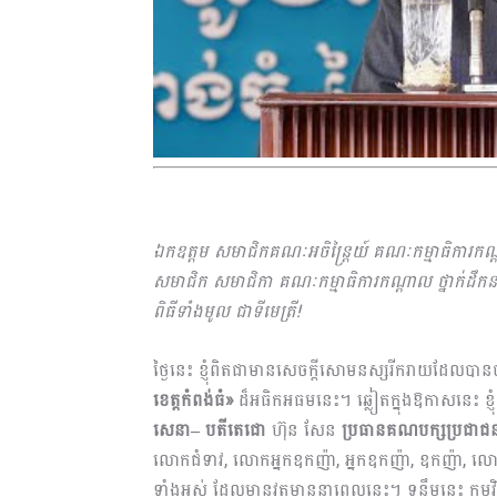
ឯកឧត្តម សមាជិកគណៈអចិន្ត្រៃយ៍ គណៈកម្មាធិការកណ
សមាជិក សមាជិកា គណៈកម្មាធិការកណ្តាល ថ្នាក់ដឹកនា
ពិធីទាំងមូល ជាទីមេត្រី!
ថ្ងៃនេះ ខ្ញុំពិតជាមានសេចក្តីសោមនស្សរីករាយដែលបានចូ
ខេត្តកំពង់ធំ»
ដ៏អធិកអធមនេះ។ ឆ្លៀតក្នុងឱកាសនេះ ខ្ញុំស
សេនា
–
បតីតេជោ
ហ៊ុន សែន
ប្រធានគណបក្សប្រជាជ
លោកជំទាវ, លោកអ្នកឧកញ៉ា, អ្នកឧកញ៉ា, ឧកញ៉ា, លោក,
ទាំងអស់ ដែលមានវត្តមាននាពេលនេះ។ ទន្ទឹមនេះ កម្មវ