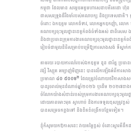
កម្ពុជា ដែលមាន សម្តេចអគ្គមហាសេនាបតីតេជោ ហ៊ុ
ជាសសរទ្រូងដ៏រឹងមាំរបស់គណបក្ស និងប្រទេសជាតិ។ ក្នុង
ចំពោះ ឯកឧត្តម លោកជំទាវ, លោកអ្នកឧកញ៉ា, លោក ល
គណបក្សចុះមូលដ្ឋានខេត្តកំពង់ធំទាំងអស់ ជាពិសេស ឯក
និងជាប្រធានក្រុមការងារគណបក្សចុះមូលដ្ឋានខេត្តកំពង
រៀបចំជាមូលនិធិសម្រាប់បម្រើឱ្យការសាងសង់ ទីស្នាក់
តាមរយៈរបាយការណ៍របស់ឯកឧត្តម នួន ផារ័ត្ន ប្រធាន
វង្សី វិស្សុត អម្បាញ់មិញនេះ បានលើកឡើងអំពីការសាងស
២
ប្រមាណ
៤០ ៥០០ម
​ដែលត្រូវចំណាយថវិកាសាង
បានរួចរាល់មុនដំណាច់ឆ្នាំ២០២៦ ឬដើម ២០២៧ខាងមុខ ។ 
ចំណែកយ៉ាងសំខាន់របស់ក្រុមការងារគណបក្សចុះមូលដ្ឋានខេត
ដោយភាពមោះមុត ស្វាហាប់ និងការទទួលខុសត្រូវខ្ពស់
បានសម្រេចកន្លងទៅ និងខិតខំពង្រីកបន្ថែមទៀត។
ខ្ញុំក៏សូមយកឱកាសនេះ វាយតម្លៃខ្ពស់ ចំពោះស្មារតីដឹ