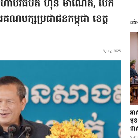
មហាបវធិបតី ហ៊ុន ម៉ាណែត, បើក
ារគណបក្សប្រជាជនកម្ពុជា ខេត្ត
ពត៌
I
3 July, 2025
អង្គ
ភាព​
អាស
មុ
ជាស្
5 Au