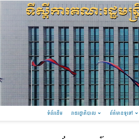
ទំព័រដើម
រាជរដ្ឋាភិបាល
ព័ត៌មានទូទៅ