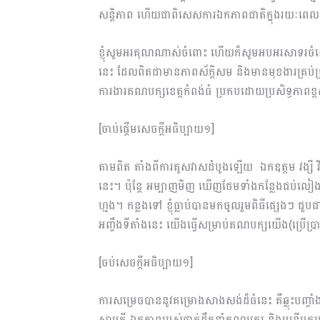
សន្តិភាព ហើយជាពិសេសការឯកភាពជាតិក្នុងរយៈពេល 
ខ្ញុំសូមអរគុណណាស់ចំពោះ ហើយក៏សូមអបអរសាទរចំពោះគ
នេះ ដែលពិតជាមានភាពស័ក្តិសម និងមានមុខងារគ្រប់គ្រ
ការងារគណបក្សខេត្តកំពង់ធំ ប្រកបដោយប្រសិទ្ធភាពខ្
[ចាប់ផ្តើមសេចក្តីអធិប្បាយ១]
តាមពិត តាំងពីការគូសវាសដំបូងឡើយ ឯកឧត្តម វង្សី 
នេះ។ ប៉ុន្តែ អម្បាញមិញ ឃើញថែមទាំងកន្លែងជប់លៀ
ហ្មង។ កន្លងទៅ ខ្ញុំធ្លាប់បានមកចូលរួមពិធីផ្សេង
អញ្ចឹងទីតាំងនេះ យើងធ្វើសម្រាប់គណបក្សយើង(ប្រើប
[ចប់សេចក្តីអធិប្បាយ១]
ការសម្រេចបាននូវគម្រោងសាងសង់ដ៏ធំនេះ គឺឆ្លុះបញ្
សាមគ្គី ឯកភាពរបស់ថ្នាក់ដឹកនាំគណបក្ស និងមន្រ្តីបក្ស