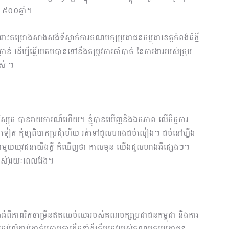
៥០០ឆ្នាំ។
ម្រោងសាងសង់ទីស្នាក់ការគណបក្សប្រជាជនកម្ពុជាខេត្តកំពង់ធំថ្មី
ាន់ ដើម្បីឆ្លើយតបបានទៅនឹងតម្រូវការចាំបាច់ នៃការងាររបស់ក្រុម
ពស់ ។
វិស្សុត បានរាយការណ៍ហើយ។ ខ្ញុំបានឃើញនិងឯកភាព លើកិច្ចការ
ងទៀត កុំឲ្យពិបាកប្រជុំហើយ រត់ទៅជួលហាងជប់លៀង។ ជប់នៅហ្នឹង
ៗ ជួបជាមួយយុវជនយើងក្តី ក៏ឃើញថា កាលមុន យើងជួលហាងអីផ្សេងៗ។
្រាស់)រយៈពេលវែង។
ចាំងអំពីភាពរីកចម្រើនឥតឈប់ឈររបស់គណបក្សប្រជាជនកម្ពុជា និងការ
គ្រប់លំដាប់ថ្នាក់ក្រោមការដឹកនាំដ៏ត្រឹមត្រូវរបស់គណបក្សប្រជាជន