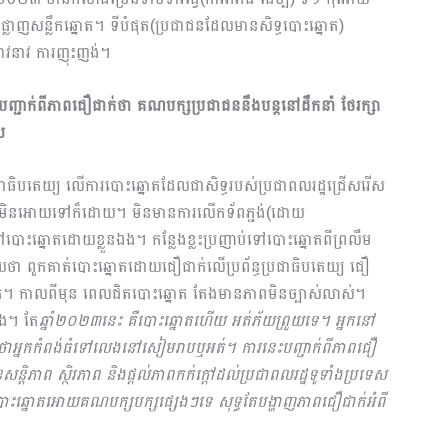
្លាញសន្លឹកឆ្នោត។ ទីបំផុត(ប្រជាជនដែលមានសិទ្ធបោះឆ្នោត)​
វនាវ ការញុះញង់។
 បញ្ជាក់ពីភាពជឿជាក់ថា គណបក្ស​ប្រជាជននឹងបន្តនៅដឹកនាំ ថែរក្សា
ស
ាធិបតេយ្យ លើ​ការបោះឆ្នោតដែលជាសិទ្ធរបស់ប្រជាពលរដ្ឋជ្រើសរើស
ះញង់មិនអោយទៅក៏ដោយ​។ មិនមានការលើកទ័ពភ្ជង់(ដោយ
ោះឆ្នោតដោយខ្លួនឯង​។ កន្លែង​​ខ្លះប្រញាប់ទៅបោះឆ្នោតពីព្រលឹម
ា ពួកគាត់បោះឆ្នោតដោយជឿជាក់លើប្រព័ន្ធប្រជាធិបតេយ្យ ជឿ
នោត។ កាលពីមុន ពេលជិតបោះឆ្នោត តែងមានភាពមិនច្បាស់លាស់។
ើង។ តែ
ឆ្នាំ២០២៣នេះ គឺ​បោះឆ្នោតហើយ អត់ភ័យព្រួយទេ។ អ្នកនៅ
ឹងថាអ្នកកំពង់ធំទៅលេងនៅសៀមរាបឬអត់។ ការនេះបញ្ជាក់ពីភាពជឿ
ន្តិភាព ស្ថិរភាព និងផ្ដល់ភាពកក់ក្ដៅដល់ប្រជាពលរដ្ឋទូទាំងប្រទេស
ោះឆ្នោតអោយគណបក្សបក្សផ្សេងៗទេ សុទ្ធតែបង្ហាញភាពជឿជាក់អំពី