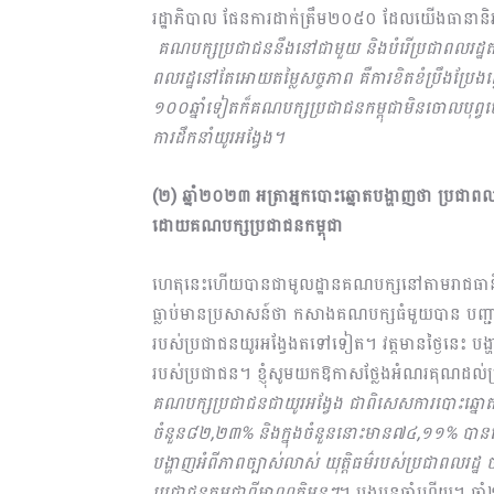
រដ្ឋាភិបាល ផែនការដាក់ត្រឹម២០៥០ ដែលយើងធានានិរន្
គណបក្សប្រជាជន
នឹង
នៅជាមួយ និងបំរើប្រ​ជាពលរដ្ឋត
ពលរដ្ឋនៅតែអោយតម្លៃសច្ចភាព គឺការខិតខំប្រឹងប្រែងធ
១០០ឆ្នាំទៀតក៏គណបក្សប្រជាជនកម្ពុជាមិនចោលបុព្វហេតុរប
ការដឹកនាំយូរអង្វែង។
(២) ឆ្នាំ២០២៣ អត្រាអ្នកបោះឆ្នោតបង្ហាញថា ប្រជាពលរដ្
ដោយគណបក្សប្រជាជនកម្ពុជា
ហេតុនេះហើយបានជាមូលដ្ឋានគណបក្សនៅតាមរាជធានីខេ
ធ្លាប់មានប្រសាសន៍ថា កសាងគណបក្សធំមួយបាន បញ្
របស់ប្រជាជនយូរអង្វែងតទៅទៀត។ វត្តមានថ្ងៃនេះ បង្ហា
របស់ប្រជាជន។ ខ្ញុំសូមយកឱកាសថ្លែងអំណរគុណដល់ប្
គណបក្សប្រជាជនជាយូរអង្វែង ជាពិសេសការបោះឆ្ន
ចំនួន៨២,២៣% និងក្នុងចំនួននោះមាន៧៤,១១% បានបោះ
បង្ហាញអំពីភាពច្បាស់លាស់ យុត្តិធម៌របស់ប្រជាពលរដ្
ប្រជាជនកម្ពុជាពីអាណត្តិមុនៗ
។ បងប្អូនចាំហើយ។ ឆ្នាំ