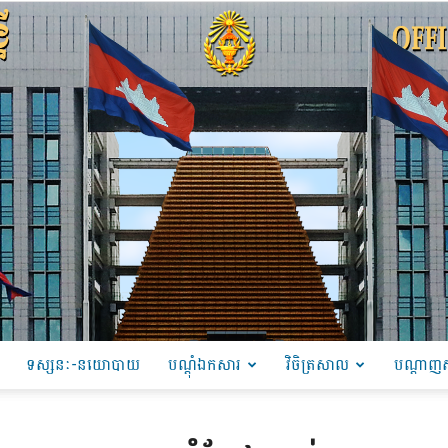
ទស្សនៈ-នយោបាយ
បណ្ដុំឯកសារ
វិចិត្រសាល
បណ្តាញស
PRU