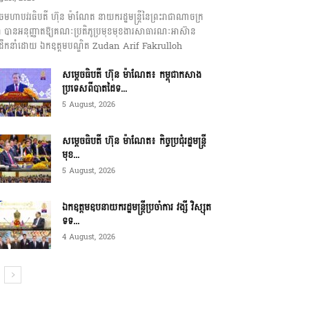
េចមហាបវរធិបតី ហ៊ុន ម៉ាណែត នាយករដ្ឋមន្ត្រីនៃព្រះរាជាណាចក្រ
ុជា បានអនុញ្ញាតឱ្យគណៈប្រតិភូប្រមុខមុខងារសាធារណៈអាស៊ាន
ឹកនាំដោយ ឯកឧត្តមបណ្ឌិត Zudan Arif Fakrulloh
សម្ដេចធិបតី ហ៊ុន ម៉ាណែត៖ កម្ពុជាកសាង
ប្រទេសពីបាតដៃទ...
5 August, 2026
សម្ដេចធិបតី ហ៊ុន ម៉ាណែត៖ កិច្ចប្រជុំរដ្ឋមន្ត្រី
មុខ...
5 August, 2026
ឯកឧត្តមឧបនាយករដ្ឋមន្ត្រីប្រចាំការ វង្សី វិស្សុត
ទទ...
4 August, 2026