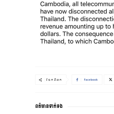
Facebook
ចែករំលែក
ពត៌មានទាក់ទង