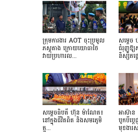
ក្រុមការងារ AOT ចុះប្រមូល
សម្តេច 
ភស្តុតាង ក្រោយយោធាថៃ
ជំរុញឱ្
វាយប្រហារល...
និស្សិត
សម្តេចធិបតី ហ៊ុន ម៉ាណែត៖
អាស៊ាន 
នៅក្នុងជីវិតពិត និងសមរភូមិ
បូកបីប្តេជ
គ្ម...
មុខងារស