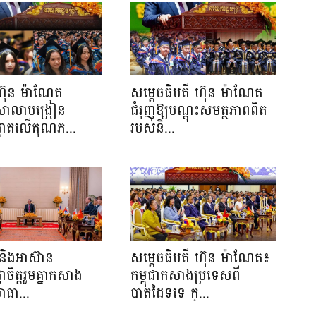
ហ៊ុន ម៉ាណែត
សម្តេចធិបតី ហ៊ុន ម៉ាណែត
យសាលាបង្រៀន
ជំរុញឱ្យបណ្តុះសមត្ថភាពពិត
ផ្តោតលើគុណភ...
របស់និ...
និងអាស៊ាន
សម្ដេចធិបតី ហ៊ុន ម៉ាណែត៖
្ញាចិត្តរួមគ្នាកសាង
កម្ពុជាកសាងប្រទេសពី
ាធា...
បាតដៃទទេ ក្...