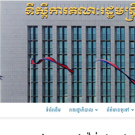
ទំព័រដើម
រាជរដ្ឋាភិបាល
ព័ត៌មានទូទៅ