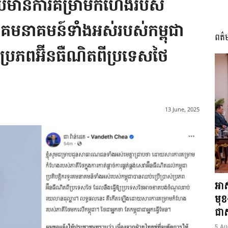
ដោយមានការគម្រាមកំហែងរបស់
ករទូរគមនាគមន៍ទាំងអស់របស់កម្ពុជា
ពត៌
I
ប្រភពអ៊ីនធឺណិតពីប្រទេសថៃ
អង្គ
13 June, 2025
ភាព​
អាស
មុ
ជាស្
5 Au