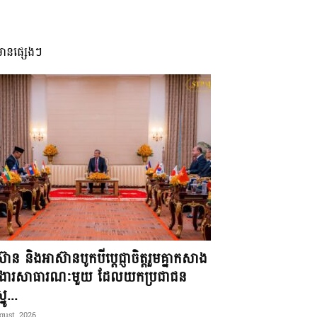
មានផ្សេងៗ
៊ាន និងអាស៊ានបូកបីប្តេជ្ញាចិត្តរួមគ្នាកសាង
ខងារសាធារណៈមួយ ដែលយកប្រជាជន
នូ...
gust, 2026