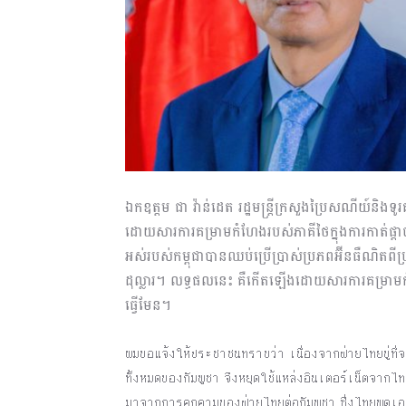
ឯកឧត្តម​ ជា​ វ៉ាន់ដេត​ រដ្ឋមន្ត្រីក្រសួងប្រៃសណីយ៍ន
ដោយសារការគម្រាមកំហែងរបស់ភាគីថៃក្នុងការកាត់ផ្ដាច់កា
អស់របស់កម្ពុជាបានឈប់ប្រើប្រាស់ប្រភពអ៊ីនធឺណិត
ដុល្លារ។ លទ្ធផលនេះ គឺកើតឡើងដោយសារការគម្រាមកំហ
ធ្វើមែន។
ผมขอแจ้งให้ประชาชนทราบว่า เนื่องจากฝ่ายไทยขู่ที่จ
ทั้งหมดของกัมพูชา จึงหยุดใช้แหล่งอินเตอร์เน็ตจากไท
มาจากการคุกคามของฝ่ายไทยต่อกัมพูชา ซึ่งไทยพูดเอง