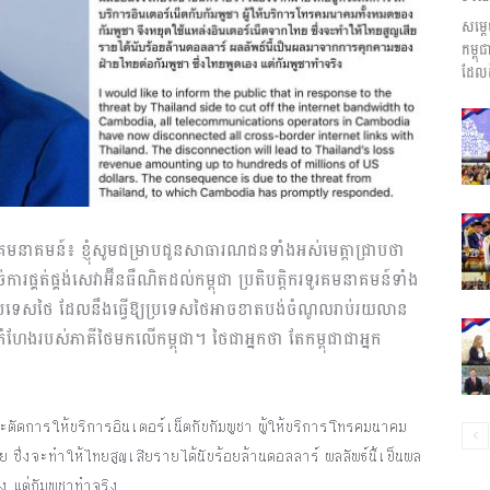
សម្ត
ព័ត៌មាន​
កម្ព
ដែលដ
និង
ិងទូរគមនាគមន៍៖ ខ្ញុំសូមជម្រាបជូនសាធារណជនទាំងអស់មេត្តាជ្រាបថា
រផ្គត់ផ្គង់សេវាអ៊ីនធឺណិតដល់កម្ពុជា ប្រតិបត្តិករទូរគមនាគមន៍ទាំង
ពីប្រទេសថៃ ដែលនឹងធ្វើឱ្យប្រទេសថៃអាចខាតបង់ចំណូលរាប់រយលាន
ប្រតិកម្ម
ែងរបស់ភាគីថៃមកលើកម្ពុជា។ ថៃជាអ្នកថា តែកម្ពុជាជាអ្នក
ะตัดการให้บริการอินเตอร์เน็ตกับกัมพูชา ผู้ให้บริการโทรคมนาคม
ย ซึ่งจะทำให้ไทยสูญเสียรายได้นับร้อยล้านดอลลาร์ ผลลัพธ์นี้เป็นผล
រហ័ស
 แต่กัมพูชาทำจริง