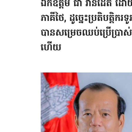
ឯកឧត្តម​ ជា​ វ៉ាន់ដេត​ 
ភាគីថៃ, ដូច្នេះប្រតិបត្តិ
បានសម្រេចឈប់ប្រើប្រាស់
ហើយ