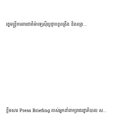
រដ្ឋមន្ត្រីការពារជាតិម៉ាឡេស៊ីប្ដេជ្ញាបន្តពង្រឹង និងពង្រ...
ខ្លឹមសារ Press Briefing របស់អ្នកនាំពាក្យរាជរដ្ឋាភិបាល ស...