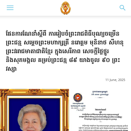
ផែនការណែនាំ​ស្ដីពី ការរៀបចំព្រះរាជពិធីបុណ្យចម្រេីន
ព្រះជន្ម​ សម្តេចព្រះមហាក្សត្រី នរោត្តម មុនិនាថ សីហនុ
ព្រះ​វររាជ​មាតាជាតិខ្មែរ ក្នុងសេរីភាព សេចក្តីថ្លៃថ្នូរ
និងសុភមង្គល គម្រប់​ព្រះជន្ម ៨៩ យាងចូល ៩០ ព្រះ
វស្សា
11 June, 2025