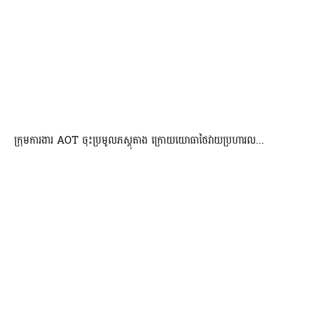
ក្រុមការងារ AOT ចុះប្រមូលភស្តុតាង ក្រោយយោធាថៃវាយប្រហារល...