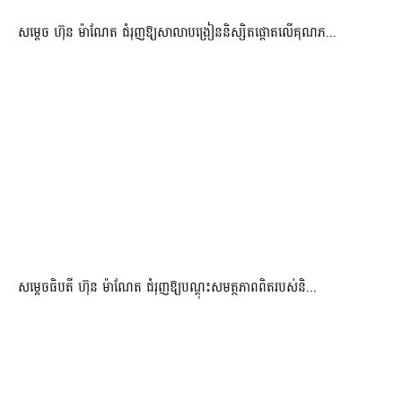
សម្តេច ហ៊ុន ម៉ាណែត ជំរុញឱ្យសាលាបង្រៀននិស្សិតផ្តោតលើគុណភ...
សម្តេចធិបតី ហ៊ុន ម៉ាណែត ជំរុញឱ្យបណ្តុះសមត្ថភាពពិតរបស់និ...