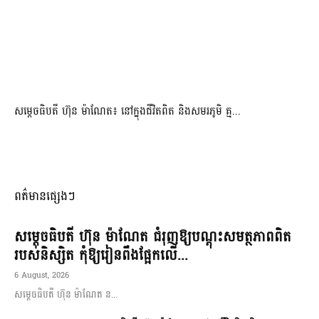
សម្តេចធិបតី ហ៊ុន ម៉ាណែត៖ នៅក្នុងជីវិតពិត និងសមរភូមិ គ្ម...
ពត៌មានផ្សេងៗ
សម្តេចធិបតី ហ៊ុន ម៉ាណែត ជំរុញឱ្យបណ្តុះសមត្ថភាពពិត
របស់និស្សិត កុំឱ្យរៀនពឹងផ្អែកលើ...
6 August, 2026
សម្តេចធិបតី ហ៊ុន ម៉ាណែត ន...