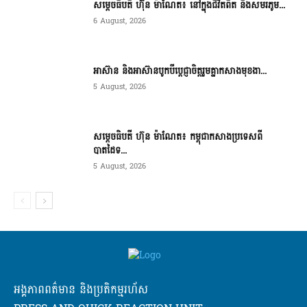
សម្តេចធិបតី ហ៊ុន ម៉ាណែត៖ នៅក្នុងជីវិតពិត និងសមរភូម...
6 August, 2026
អាស៊ាន និងអាស៊ានបូកបីប្តេជ្ញាចិត្តរួមគ្នាកសាងមុខងា...
5 August, 2026
សម្ដេចធិបតី ហ៊ុន ម៉ាណែត៖ កម្ពុជាកសាងប្រទេសពី
បាតដៃទ...
5 August, 2026
អង្គភាពពត៌មាន និងប្រតិកម្មរហ័ស